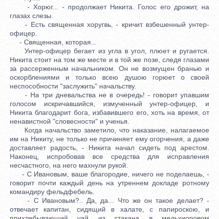
- Хорюг... - продолжает Никита. Голос его дрожит, на
глазах слезы.
- Есть священная хоругвь, - кричит взбешенный унтер-
офицер.
- Священная, которая...
Унтер-офицер бегает из угла в угол, плюет и ругается.
Никита стоит на том же месте и в той же позе, следя глазами
за рассерженным начальником. Он не возмущен бранью и
оскорблениями и только всею душою горюет о своей
неспособности "заслужить" начальству.
- На три дневальства не в очередь! - говорит упавшим
голосом искричавшийся, измученный унтер-офицер, и
Никита благодарит бога, избавившего его, хоть на время, от
ненавистной "словесности" и ученья.
Когда начальство заметило, что наказание, налагаемое
им на Никиту, не только не причиняет ему огорчения, а даже
доставляет радость, - Никита начал сидеть под арестом.
Наконец, испробовав все средства для исправления
несчастного, на него махнули рукой.
- С Ивановым, ваше благородие, ничего не поделаешь, -
говорит почти каждый день на утреннем докладе ротному
командиру фельдфебель.
- С Ивановым?.. Да, да... Что же он такое делает? -
отвечает капитан, сидящий в халате, с папироскою, и
прихлебывающий чай из стакана в мельхиоровом