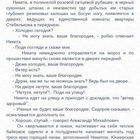
Никита, в полинялой розовой ситцевой рубашке, в черных
суконных штанах и неизвестно где добытых им старых
глубоких резиновых калошах на босую ногу, появляется в
дверях, ведущих из единственной комнаты квартиры
Стебелькова в переднюю.
- Холодно сегодня?
- Не могу знать, ваше благородие, - робко отвечает
Никита.
- Поди погляди и скажи мне.
Никита немедленно отправляется на мороз и по
прошествии минуты снова является в дверях передней.
- Дюже холодно, ваше благородие.
- Ветер есть?
- Не могу знать, ваше благородие.
- Дурак, как же ты не можешь знать? Ведь был на дворе...
- На дворе нетути, ваше благородие.
- "Нетути, нетути"!.. Поди на улицу!
Никита идет на улицу и приходит с докладом, что "ветер
здоровый".
- Ученья не будет, ваше благородие, Сидоров сказывал, -
осмеливается дополнить он.
- Хорошо, ступай, - говорит Александр Михайлович.
Он свертывается в комок, натягивает на себя теплое
байковое одеяло и в полудремоте начинает мечтать под
треск ярко горящей печки, затопленной Никитою. Юнкерская