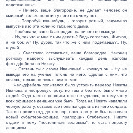
подстаканнике.
- Ничего, ваше благородие, не делает, человек он
смирный, только понятия у него ни к чему нет.
- Попробуй как-нибудь, - говорит ротный, задумчиво
выпустив изо рта колечко табачного дыма.
- Пробовали, ваше благородие, да ничего не выходит.
- Ну, так что ж мне с ним делать? Ведь согласись, Житков,
я не бог. А? Ну, дурак, так что же с ним поделаешь?.. Ну,
ступай.
- Счастливо оставаться, ваше благородие. Наконец
ротному надоело выслушивать каждый день жалобы
фельдфебеля на Никиту.
- Отстань ты с своим Ивановым! - крикнул он. - Ну, не
выводи его на ученье, плюнь на него. Сделай с ним, что
хочешь, только не лезь с ним ко мне...
Фельдфебель попытался было устроить перевод Никиты
Иванова в нестроевую роту, но там и без того было много
людей. Отдать его в денщики тоже не удалось, потому что у
всех офицеров денщики уже были. Тогда на Никиту навалили
черную работу, оставив все попытки сделать из него солдата.
Так он прожил год, до тех пор, пока в роту не был назначен
новый субалтерн-офицер, прапорщик Стебельков. Никиту
отдали к нему "постоянным вестовым", то есть попросту
денщиком.