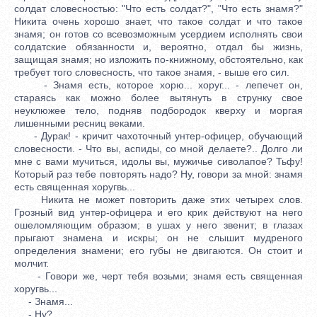
солдат словесностью: "Что есть солдат?", "Что есть знамя?"
Никита очень хорошо знает, что такое солдат и что такое
знамя; он готов со всевозможным усердием исполнять свои
солдатские обязанности и, вероятно, отдал бы жизнь,
защищая знамя; но изложить по-книжному, обстоятельно, как
требует того словесность, что такое знамя, - выше его сил.
- Знамя есть, которое хорю... хоруг... - лепечет он,
стараясь как можно более вытянуть в струнку свое
неуклюжее тело, подняв подбородок кверху и моргая
лишенными ресниц веками.
- Дурак! - кричит чахоточный унтер-офицер, обучающий
словесности. - Что вы, аспиды, со мной делаете?.. Долго ли
мне с вами мучиться, идолы вы, мужичье сиволапое? Тьфу!
Который раз тебе повторять надо? Ну, говори за мной: знамя
есть священная хоругвь...
Никита не может повторить даже этих четырех слов.
Грозный вид унтер-офицера и его крик действуют на него
ошеломляющим образом; в ушах у него звенит; в глазах
прыгают знамена и искры; он не слышит мудреного
определения знамени; его губы не двигаются. Он стоит и
молчит.
- Говори же, черт тебя возьми; знамя есть священная
хоругвь...
- Знамя...
- Ну?..