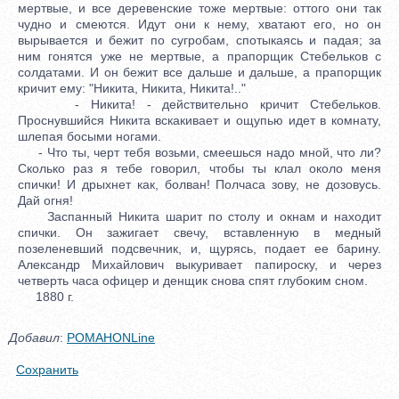
мертвые, и все деревенские тоже мертвые: оттого они так
чудно и смеются. Идут они к нему, хватают его, но он
вырывается и бежит по сугробам, спотыкаясь и падая; за
ним гонятся уже не мертвые, а прапорщик Стебельков с
солдатами. И он бежит все дальше и дальше, а прапорщик
кричит ему: "Никита, Никита, Никита!.."
- Никита! - действительно кричит Стебельков.
Проснувшийся Никита вскакивает и ощупью идет в комнату,
шлепая босыми ногами.
- Что ты, черт тебя возьми, смеешься надо мной, что ли?
Сколько раз я тебе говорил, чтобы ты клал около меня
спички! И дрыхнет как, болван! Полчаса зову, не дозовусь.
Дай огня!
Заспанный Никита шарит по столу и окнам и находит
спички. Он зажигает свечу, вставленную в медный
позеленевший подсвечник, и, щурясь, подает ее барину.
Александр Михайлович выкуривает папироску, и через
четверть часа офицер и денщик снова спят глубоким сном.
1880 г.
Добавил
:
POMAHONLine
Сохранить