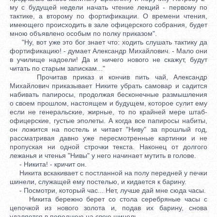
му с будущей недели начать чтение лекций - первому по
тактике, а второму по фортификации. О времени чтения,
имеющего происходить в зале офицерского собрания, будет
мною объявлено особым по полку приказом".
"Ну, вот уже это бог знает что: ходить слушать тактику да
фортификацию! - думает Александр Михайлович. - Мало они
в училище надоели! Да и ничего нового не скажут, будут
читать по старым запискам..."
Прочитав приказ и кончив пить чай, Александр
Михайлович приказывает Никите убрать самовар и садится
набивать папиросы, продолжая бесконечные размышления
о своем прошлом, настоящем и будущем, которое сулит ему
если не генеральские, жирные, то по крайней мере штаб-
офицерские, густые эполеты. А когда все папиросы набиты,
он ложится на постель и читает "Ниву" за прошлый год,
рассматривая давно уже пересмотренные картинки и не
пропуская ни одной строчки текста. Наконец от долгого
лежанья и чтенья "Нивы" у него начинает мутить в голове.
- Никита! - кричит он.
Никита вскакивает с постланной на полу передней у печки
шинели, служащей ему постелью, и кидается к барину.
- Посмотри, который час... Нет, лучше дай мне сюда часы.
Никита бережно берет со стола серебряные часы с
цепочкой из нового золота и, подав их барину, снова
удаляется в переднюю на свою шинель...