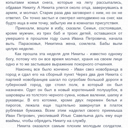
копытами комья снега, которые на лету рассыпались,
обдавая Никиту. А Никита улегся около отца, завернувшись в
армяк, и молчал. Старик раза два заговорил с ним, но он не
ответил. Он точно застыл и смотрел неподвижно на снег, как
будто ища в нем точку, забытую им в комнатах присутствия.
Приехали, вошли в избу, сказали. Семья, состоявшая,
кроме мужчин, из трех баб и троих детей, оставшихся от
умершего в прошлом году сына Ивана Петровича, начала
выть. Парасковья, Никитина жена, сомлела. Бабы выли
целую неделю.
Как прошла эта неделя для Никиты - известно одному
богу, потому что он все время молчал, храня на своем лице
одно и то же застывшее выражение покорного отчаяния.
Наконец все было кончено - Иван свез новобранца в
город и сдал его на сборный пункт. Через два дня Никита с
партией новобранцев шагал по сугробам большой дороги в
губернский город, где стоял полк, в который он был
назначен. Одет он был в новый коротенький полушубок, в
шаровары из толстого черного сукна, новые валенки, шапку и
рукавицы. В его котомке, кроме двух перемен белья и
пирогов, лежала еще тщательно завернутая в платок
рублевая бумажка. Всем этим наделил своего приемыша
Иван Петрович, умоливший Илью Савельича дать ему еще
взаймы, чтобы обрядить Никиту на службу.
Никита оказался самым плохим молодым солдатом.