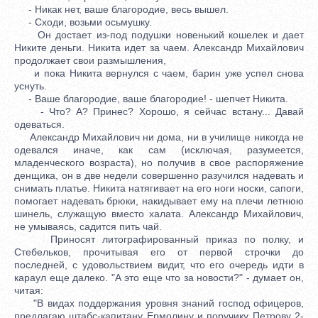
- Никак нет, ваше благородие, весь вышел.
- Сходи, возьми осьмушку.
Он достает из-под подушки новенький кошелек и дает
Никите деньги. Никита идет за чаем. Александр Михайлович
продолжает свои размышления,
и пока Никита вернулся с чаем, барин уже успел снова
уснуть.
- Ваше благородие, ваше благородие! - шепчет Никита.
- Что? А? Принес? Хорошо, я сейчас встану... Давай
одеваться.
Александр Михайлович ни дома, ни в училище никогда не
одевался иначе, как сам (исключая, разумеется,
младенческого возраста), но получив в свое распоряжение
денщика, он в две недели совершенно разучился надевать и
снимать платье. Никита натягивает на его ноги носки, сапоги,
помогает надевать брюки, накидывает ему на плечи летнюю
шинель, служащую вместо халата. Александр Михайлович,
не умываясь, садится пить чай.
Приносят литографированный приказ по полку, и
Стебельков, прочитывая его от первой строчки до
последней, с удовольствием видит, что его очередь идти в
караул еще далеко. "А это еще что за новости?" - думает он,
читая:
"В видах поддержания уровня знаний господ офицеров,
предлагаю штабс-капитану Ермолину и поручику Петрову 2-