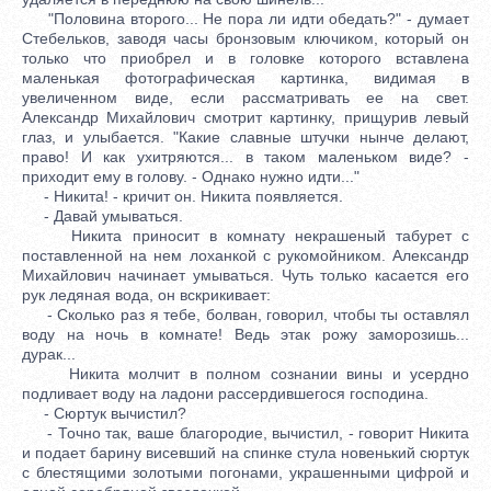
"Половина второго... Не пора ли идти обедать?" - думает
Стебельков, заводя часы бронзовым ключиком, который он
только что приобрел и в головке которого вставлена
маленькая фотографическая картинка, видимая в
увеличенном виде, если рассматривать ее на свет.
Александр Михайлович смотрит картинку, прищурив левый
глаз, и улыбается. "Какие славные штучки нынче делают,
право! И как ухитряются... в таком маленьком виде? -
приходит ему в голову. - Однако нужно идти..."
- Никита! - кричит он. Никита появляется.
- Давай умываться.
Никита приносит в комнату некрашеный табурет с
поставленной на нем лоханкой с рукомойником. Александр
Михайлович начинает умываться. Чуть только касается его
рук ледяная вода, он вскрикивает:
- Сколько раз я тебе, болван, говорил, чтобы ты оставлял
воду на ночь в комнате! Ведь этак рожу заморозишь...
дурак...
Никита молчит в полном сознании вины и усердно
подливает воду на ладони рассердившегося господина.
- Сюртук вычистил?
- Точно так, ваше благородие, вычистил, - говорит Никита
и подает барину висевший на спинке стула новенький сюртук
с блестящими золотыми погонами, украшенными цифрой и