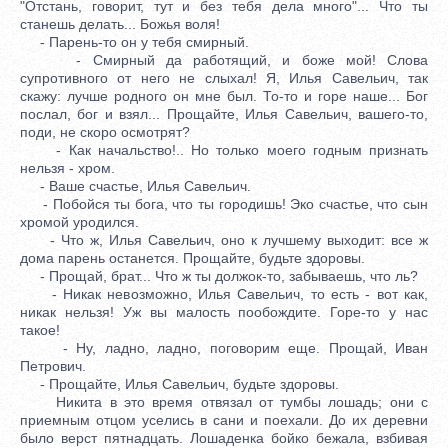
"Отстань, говорит, тут и без тебя дела много"... Что ты
станешь делать... Божья воля!
- Парень-то он у тебя смирный.
- Смирный да работящий, и боже мой! Слова
супротивного от него не слыхал! Я, Илья Савельич, так
скажу: лучше родного он мне был. То-то и горе наше... Бог
послал, бог и взял... Прощайте, Илья Савельич, вашего-то,
поди, не скоро осмотрят?
- Как начальство!.. Но только моего годным признать
нельзя - хром.
- Ваше счастье, Илья Савельич.
- Побойся ты бога, что ты городишь! Эко счастье, что сын
хромой уродился.
- Что ж, Илья Савельич, оно к лучшему выходит: все ж
дома парень останется. Прощайте, будьте здоровы.
- Прощай, брат... Что ж ты должок-то, забываешь, что ль?
- Никак невозможно, Илья Савельич, то есть - вот как,
никак нельзя! Уж вы малость пообождите. Горе-то у нас
такое!
- Ну, ладно, ладно, поговорим еще. Прощай, Иван
Петрович.
- Прощайте, Илья Савельич, будьте здоровы.
Никита в это время отвязал от тумбы лошадь; они с
приемным отцом уселись в сани и поехали. До их деревни
было верст пятнадцать. Лошаденка бойко бежала, взбивая