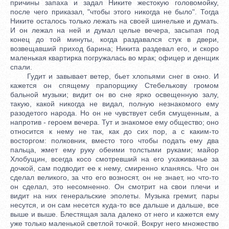
причины запаха и задал Никите жестокую головомойку,
после чего приказал, "чтобы этого никогда не было". Тогда
Никите осталось только лежать на своей шинельке и думать.
И он лежал на ней и думал целые вечера, засыпая под
конец до той минуты, когда раздавался стук в двери,
возвещавший приход барина; Никита раздевал его, и скоро
маленькая квартирка погружалась во мрак; офицер и денщик
спали.
Гудит и завывает ветер, бьет хлопьями снег в окно. И
кажется он спящему прапорщику Стебелькову громом
бальной музыки; видит он во сне ярко освещенную залу,
такую, какой никогда не видал, полную незнакомого ему
разодетого народа. Но он не чувствует себя смущенным, а
напротив - героем вечера. Тут и знакомое ему общество; оно
относится к нему не так, как до сих пор, а с каким-то
восторгом: полковник, вместо того чтобы подать ему два
пальца, жмет ему руку обеими толстыми руками; майор
Хлобущин, всегда косо смотревший на его ухаживанье за
дочкой, сам подводит ее к нему, смиренно кланяясь. Что он
сделал великого, за что его возносят, он не знает, но что-то
он сделал, это несомненно. Он смотрит на свои плечи и
видит на них генеральские эполеты. Музыка гремит, пары
несутся, и он сам несется куда-то все дальше и дальше, все
выше и выше. Блестящая зала далеко от него и кажется ему
уже только маленькой светлой точкой. Вокруг него множество