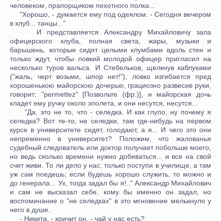
человеком, прапорщиком пехотного полка...
"Хорошо, - думается ему под одеялом. - Сегодня вечером
в клуб... танцы..."
И представляется Александру Михайловичу зала
офицерского клуба, полная света, жары, музыки и
барышень, которые сидят целыми клумбами вдоль стен и
только ждут, чтобы ловкий молодой офицер пригласил на
несколько туров вальса. И Стебельков, щелкнув каблуками
("жаль, черт возьми, шпор нет!"), ловко изгибается пред
хорошенькою майорскою дочерью, грациозно развесив руки,
говорит: "permettez" [Позвольте (фр.)], и майорская дочь
кладет ему ручку около эполета, и они несутся, несутся...
"Да, это не то, что - селедка. И как глупо; ну почему я
селедка? Вот те-то, не селедки, там где-нибудь на первом
курсе в университете сидят, голодают, а я... И чего это они
непременно в университет? Положим, что жалованья
судебный следователь или доктор получает побольше моего,
но ведь сколько времени нужно добиваться... и все на свой
счет живи. То ли дело у нас: только поступи в училище, а там
уж сам поедешь; если будешь хорошо служить, то можно и
до генерала... Ух, тогда задал бы я!.." Александр Михайлович
и сам не высказал себе, кому бы именно он задал, но
воспоминание о "не селедках" в это мгновение мелькнуло у
него в душе.
- Никита, - кричит он, - чай у нас есть?