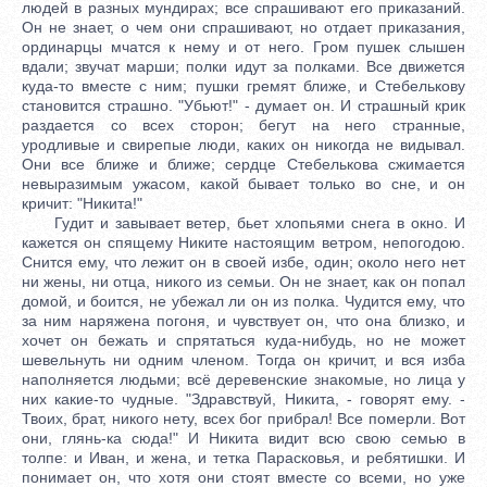
людей в разных мундирах; все спрашивают его приказаний.
Он не знает, о чем они спрашивают, но отдает приказания,
ординарцы мчатся к нему и от него. Гром пушек слышен
вдали; звучат марши; полки идут за полками. Все движется
куда-то вместе с ним; пушки гремят ближе, и Стебелькову
становится страшно. "Убьют!" - думает он. И страшный крик
раздается со всех сторон; бегут на него странные,
уродливые и свирепые люди, каких он никогда не видывал.
Они все ближе и ближе; сердце Стебелькова сжимается
невыразимым ужасом, какой бывает только во сне, и он
кричит: "Никита!"
Гудит и завывает ветер, бьет хлопьями снега в окно. И
кажется он спящему Никите настоящим ветром, непогодою.
Снится ему, что лежит он в своей избе, один; около него нет
ни жены, ни отца, никого из семьи. Он не знает, как он попал
домой, и боится, не убежал ли он из полка. Чудится ему, что
за ним наряжена погоня, и чувствует он, что она близко, и
хочет он бежать и спрятаться куда-нибудь, но не может
шевельнуть ни одним членом. Тогда он кричит, и вся изба
наполняется людьми; всё деревенские знакомые, но лица у
них какие-то чудные. "Здравствуй, Никита, - говорят ему. -
Твоих, брат, никого нету, всех бог прибрал! Все померли. Вот
они, глянь-ка сюда!" И Никита видит всю свою семью в
толпе: и Иван, и жена, и тетка Парасковья, и ребятишки. И
понимает он, что хотя они стоят вместе со всеми, но уже