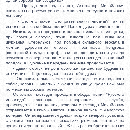
одной серебряной звездочкой.
Прежде чем надеть его, Александр Михайлович
внимательно рассматривает темно-зеленое сукно и находит
пушинку.
- Это что такое? Это разве значит чистить? Так ты
исполняешь свои обязанности? Пошел, дурак, почисть еще.
Никита идет в переднюю и начинает извлекать из щетки,
при помощи сюртука, звуки, известные под названием
шурханья. Стебельков, при помощи складного зеркала в
желтой деревянной оправе и pommade hongroise
[венгерской помады (фр.)], начинает доводить свои усы до
возможного совершенства. Наконец усы приведены в полный
порядок, а шурханье в передней все еще продолжается.
- Давай сюртук, не до второго же пришествия будешь ты
его чистить... Еще опоздаешь из-за тебя, дурак...
Он внимательно застегивает сюртук, потом надевает
саблю, калоши, шинель и выходит на улицу, гремя ножнами
по мерзлым доскам тротуара.
Остальная часть дня проходит в обеде, чтении "Русского
инвалида", разговорах с товарищами о службе,
производстве, содержании; вечером Александр Михайлович
отправляется в клуб и мчится "в вихре вальса" с майорской
дочерью. Он возвращается домой поздно вечером, усталый,
с легким опьянением от нескольких рюмочек, выпитых во
время вечера, но довольный... Жизнь разнообразится только