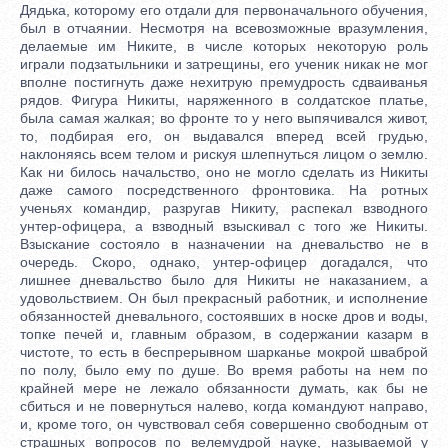
Дядька, которому его отдали для первоначального обучения,
был в отчаянии. Несмотря на всевозможные вразумления,
делаемые им Никите, в числе которых некоторую роль
играли подзатыльники и затрещины, его ученик никак не мог
вполне постигнуть даже нехитрую премудрость сдваиванья
рядов. Фигура Никиты, наряженного в солдатское платье,
была самая жалкая; во фронте то у него выпячивался живот,
то, подбирая его, он выдавался вперед всей грудью,
наклоняясь всем телом и рискуя шлепнуться лицом о землю.
Как ни билось начальство, оно не могло сделать из Никиты
даже самого посредственного фронтовика. На ротных
ученьях командир, разругав Никиту, распекал взводного
унтер-офицера, а взводный взыскивал с того же Никиты.
Взыскание состояло в назначении на дневальство не в
очередь. Скоро, однако, унтер-офицер догадался, что
лишнее дневальство было для Никиты не наказанием, а
удовольствием. Он был прекрасный работник, и исполнение
обязанностей дневального, состоявших в носке дров и воды,
топке печей и, главным образом, в содержании казарм в
чистоте, то есть в беспрерывном шарканье мокрой шваброй
по полу, было ему по душе. Во время работы на нем по
крайней мере не лежало обязанности думать, как бы не
сбиться и не повернуться налево, когда командуют направо,
и, кроме того, он чувствовал себя совершенно свободным от
страшных вопросов по велемудрой науке, называемой у