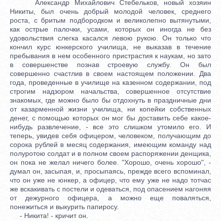
Александр Михайлович Стебельков, новый хозяин
Никиты, был очень добрый молодой человек, среднего
роста, с бритым подбородком и великолепно вытянутыми,
как острые палочки, усами, которых он иногда не без
удовольствия слегка касался левою рукою. Он только что
кончил курс юнкерского училища, не выказав в течение
пребывания в нем особенного пристрастия к наукам, но зато
в совершенстве познав строевую службу. Он был
совершенно счастлив в своем настоящем положении. Два
года, проведенные в училище на казенном содержании, под
строгим надзором начальства, совершенное отсутствие
знакомых, где можно было бы отдохнуть в праздничные дни
от казарменной жизни училища, ни копейки собственных
денег, с помощью которых он мог бы доставить себе какое-
нибудь развлечение, - все это слишком утомило его. И
теперь, увидев себя офицером, человеком, получающим до
сорока рублей в месяц содержания, имеющим команду над
полуротою солдат и в полном своем распоряжении денщика,
он пока не желал ничего более. "Хорошо, очень хорошо", -
думал он, засыпая, и, просыпаясь, прежде всего вспоминал,
что он уже не юнкер, а офицер, что ему уже не надо тотчас
же вскакивать с постели и одеваться, под опасением нагоняя
от дежурного офицера, а можно еще поваляться,
понежиться и выкурить папиросу.
- Никита! - кричит он.