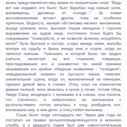
жизнь представляется ему каким-то неприятным сном. "Ведь
вот как недавно это было: бьет барабан над самым ухом,
вскакиваешь, дрожишь от холода..." За этими
воспоминаниями встают другие, тоже не особенно
приятные. Бедность, жалкая обстановка мелких чиновников,
всегда угрюмая мать, высокая тощая женщина с строгим
выражением на худом лице, постоянно точно будто бы
говорившем: "пожалуйста, я не позволю всякому оскорблять
меня!" Куча братьев и сестер, ссоры между ними, жалобы
матери на судьбу и брань между нею и отцом, когда он
являлся пьяным... Гимназия, в которой было так трудно
учиться, несмотря на все старания; товарищи,
преследовавшие его и неизвестно по какой причине
называвшие его крайне обидным названием - "селедкою";
невыдержанный экзамен из русского языка; тяжелая,
унизительная сцена, когда он, выключенный из гимназии,
пришел домой весь в слезах. Отец спал на клеенчатом
диване пьяный, мать возилась в кухне у печки, готовя обед.
Увидя Сашу, входящего с книжками и в слезах, она поняла,
что случилось, и набросилась на мальчугана с
ругательствами, потом кинулась к отцу, разбудила его,
втолковала ему, в чем дело, и отец побил мальчика.
Саше было тогда пятнадцать лет. Через два года он
поступил на правах вольноопределяющегося в военную
службу, а к двадцати годам был уже самостоятельным