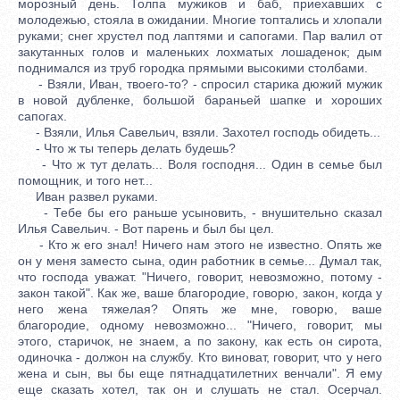
морозный день. Толпа мужиков и баб, приехавших с
молодежью, стояла в ожидании. Многие топтались и хлопали
руками; снег хрустел под лаптями и сапогами. Пар валил от
закутанных голов и маленьких лохматых лошаденок; дым
поднимался из труб городка прямыми высокими столбами.
- Взяли, Иван, твоего-то? - спросил старика дюжий мужик
в новой дубленке, большой бараньей шапке и хороших
сапогах.
- Взяли, Илья Савельич, взяли. Захотел господь обидеть...
- Что ж ты теперь делать будешь?
- Что ж тут делать... Воля господня... Один в семье был
помощник, и того нет...
Иван развел руками.
- Тебе бы его раньше усыновить, - внушительно сказал
Илья Савельич. - Вот парень и был бы цел.
- Кто ж его знал! Ничего нам этого не известно. Опять же
он у меня заместо сына, один работник в семье... Думал так,
что господа уважат. "Ничего, говорит, невозможно, потому -
закон такой". Как же, ваше благородие, говорю, закон, когда у
него жена тяжелая? Опять же мне, говорю, ваше
благородие, одному невозможно... "Ничего, говорит, мы
этого, старичок, не знаем, а по закону, как есть он сирота,
одиночка - должон на службу. Кто виноват, говорит, что у него
жена и сын, вы бы еще пятнадцатилетних венчали". Я ему
еще сказать хотел, так он и слушать не стал. Осерчал.