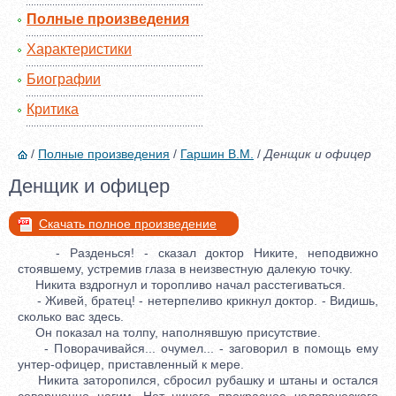
Полные произведения
Характеристики
Биографии
Критика
/
Полные произведения
/
Гаршин В.М.
/
Денщик и офицер
Денщик и офицер
Скачать полное произведение
- Разденься! - сказал доктор Никите, неподвижно
стоявшему, устремив глаза в неизвестную далекую точку.
Никита вздрогнул и торопливо начал расстегиваться.
- Живей, братец! - нетерпеливо крикнул доктор. - Видишь,
сколько вас здесь.
Он показал на толпу, наполнявшую присутствие.
- Поворачивайся... очумел... - заговорил в помощь ему
унтер-офицер, приставленный к мере.
Никита заторопился, сбросил рубашку и штаны и остался
совершенно нагим. Нет ничего прекраснее человеческого