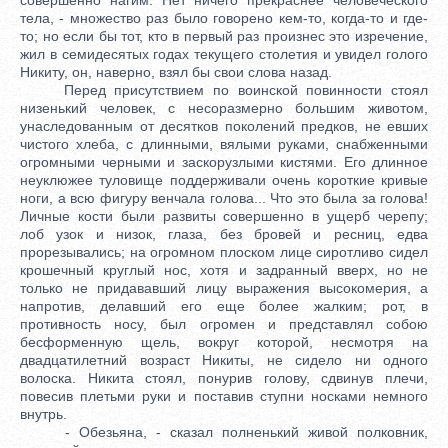
тела, - множество раз было говорено кем-то, когда-то и где-
то; но если бы тот, кто в первый раз произнес это изречение,
жил в семидесятых годах текущего столетия и увидел голого
Никиту, он, наверно, взял бы свои слова назад.
Перед присутствием по воинской повинности стоял
низенький человек, с несоразмерно большим животом,
унаследованным от десятков поколений предков, не евших
чистого хлеба, с длинными, вялыми руками, снабженными
огромными черными и заскорузлыми кистями. Его длинное
неуклюжее туловище поддерживали очень короткие кривые
ноги, а всю фигуру венчала голова... Что это была за голова!
Личные кости были развиты совершенно в ущерб черепу;
лоб узок и низок, глаза, без бровей и ресниц, едва
прорезывались; на огромном плоском лице сиротливо сидел
крошечный круглый нос, хотя и задранный вверх, но не
только не придававший лицу выражения высокомерия, а
напротив, делавший его еще более жалким; рот, в
противность носу, был огромен и представлял собою
бесформенную щель, вокруг которой, несмотря на
двадцатилетний возраст Никиты, не сидело ни одного
волоска. Никита стоял, понурив голову, сдвинув плечи,
повесив плетьми руки и поставив ступни носками немного
внутрь.
- Обезьяна, - сказал полненький живой полковник,