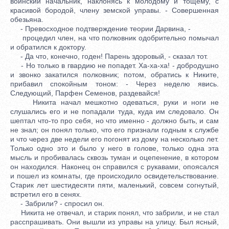
воинский начальник, наклонясь к молодому и тощему, с
красивой бородой, члену земской управы. - Совершенная
обезьяна.
- Превосходное подтверждение теории Дарвина, -
процедил член, на что полковник одобрительно помычал
и обратился к доктору.
- Да что, конечно, годен! Парень здоровый, - сказал тот.
- Но только в гвардию не попадет. Ха-ха-ха! - добродушно
и звонко закатился полковник; потом, обратись к Никите,
прибавил спокойным тоном: - Через неделю явись.
Следующий, Парфен Семенов, раздевайся!
Никита начал мешкотно одеваться, руки и ноги не
слушались его и не попадали туда, куда им следовало. Он
шептал что-то про себя, но что именно - должно быть, и сам
не знал; он понял только, что его признали годным к службе
и что через две недели его погонят из дому на несколько лет.
Только одно это и было у него в голове, только одна эта
мысль и пробивалась сквозь туман и оцепенение, в котором
он находился. Наконец он справился с рукавами, опоясался
и пошел из комнаты, где происходило освидетельствование.
Старик лет шестидесяти пяти, маленький, совсем согнутый,
встретил его в сенях.
- Забрили? - спросил он.
Никита не отвечал, и старик понял, что забрили, и не стал
расспрашивать. Они вышли из управы на улицу. Был ясный,