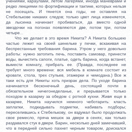
учениями, караулами, летом лагерями, иногда маневрами и
редко лекциями по фортификации и тактике, которых нельзя
не посещать. И тянется она годы, не оставляя на
Стебелькове никаких следов; только цвет лица изменяется,
да лысинка начинает пробиваться, да вместо одной
звездочки на погонах появляются две, потом три, потом
четыре...
Что же делает в это время Никита? А Никита большею
частью лежит на своей шинельке у печки, вскакивая на
беспрестанные требования барина. Утром у него довольно
работы: нужно затопить печь, поставить самовар, принести
воды, вычистить сапоги, платье, одеть барина, когда встанет,
вымести комнату, прибрать ее. (Правда, последнее не
требует много времени: вся мебель в комнате состоит из
кровати, стола, трех стульев, этажерки и чемодана.) Все ж
таки есть для Никиты хоть призрак дела. По уходе барина
начинается бесконечный день, состоящий почти в
обязательном ничегонеделанье, и прерывается только
походом в казарму за обедом с ротной кухни. Живя еще в
казарме, Никита научился немного чеботарить: класть
заплатки, подкидывать подметки, набивать подборы;
переселившись к Стебелькову, он вздумал было продолжать
свое ремесло, пряча мешок за двери в сенях, как только
раздавался стук в двери. Барин, несколько дней замечавший,
что в передней сильно пахнет черным товаром, доискался