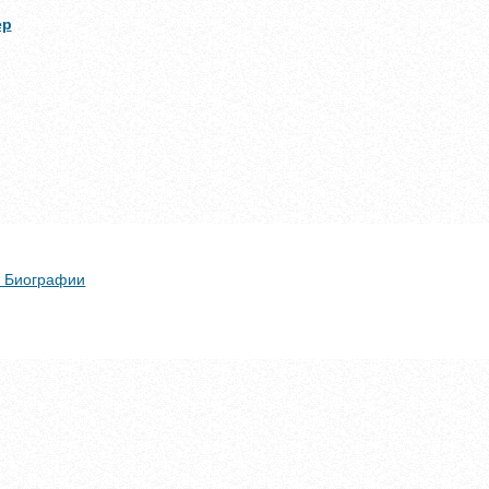
ер
 + Биографии