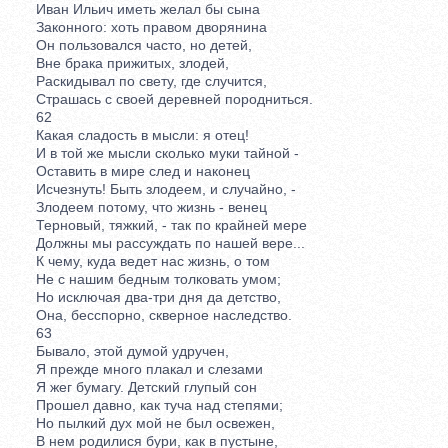
Иван Ильич иметь желал бы сына
Законного: хоть правом дворянина
Он пользовался часто, но детей,
Вне брака прижитых, злодей,
Раскидывал по свету, где случится,
Страшась с своей деревней породниться.
62
Какая сладость в мысли: я отец!
И в той же мысли сколько муки тайной -
Оставить в мире след и наконец
Исчезнуть! Быть злодеем, и случайно, -
Злодеем потому, что жизнь - венец
Терновый, тяжкий, - так по крайней мере
Должны мы рассуждать по нашей вере...
К чему, куда ведет нас жизнь, о том
Не с нашим бедным толковать умом;
Но исключая два-три дня да детство,
Она, бесспорно, скверное наследство.
63
Бывало, этой думой удручен,
Я прежде много плакал и слезами
Я жег бумагу. Детский глупый сон
Прошел давно, как туча над степями;
Но пылкий дух мой не был освежен,
В нем родилися бури, как в пустыне,