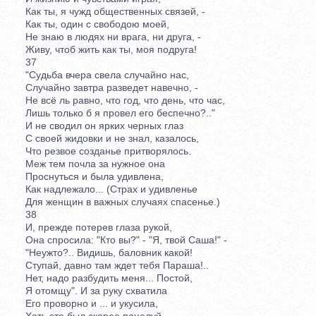
Как ты, я чужд общественных связей, -
Как ты, один с свободою моей,
Не знаю в людях ни врага, ни друга, -
Живу, чтоб жить как ты, моя подруга!
37
"Судьба вчера свела случайно нас,
Случайно завтра разведет навечно, -
Не всё ль равно, что год, что день, что час,
Лишь только б я провел его беспечно?.."
И не сводил он ярких черных глаз
С своей жидовки и не знал, казалось,
Что резвое созданье притворялось.
Меж тем почла за нужное она
Проснуться и была удивлена,
Как надлежало... (Страх и удивленье
Для женщин в важных случаях спасенье.)
38
И, прежде потерев глаза рукой,
Она спросила: "Кто вы?" - "Я, твой Саша!" -
"Неужто?.. Видишь, баловник какой!
Ступай, давно там ждет тебя Параша!..
Нет, надо разбудить меня... Постой,
Я отомщу". И за руку схватила
Его проворно и ... и укусила,
Хоть это был скорее поцелуй.