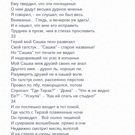
Ему твердил, что эти посещенья
О нем дадут весьма дурное мненье.
Я говорил, - он слушал, он был весь
Вниманье... Глядь, а вечером уж здесь!..
И я нашел, что мне его исправить
Труднее в прозе, чем в стихах прославить.
33
Герой мой Сашка тихо развязал
Свой галстук... "Сашка" - старое названье!
Но "Сашка" тот печати не видал
И недозревший он угас в изгнанье.
Мой Сашка меж друзей своих не знал
Другого имя, - дурно ль, хорошо ли,
Разуверять друзей не в нашей воле.
Он галстук снял, рассеянно перстом
Провел по лбу, поморщился, потом
Спросил: "Где Тирза?" - "Дома". - "Что ж не видно
Ее?" - "Уснула". - "Как ей спать не стыдно!"
34
И он поспешно входит в тот покой,
Где часто с Тирзой пламенные ночи
Он проводил... Всё полно тишиной
И сумраком волшебным; прямо в очи
Недвижно смотрит месяц золотой
И на стекле в узоры ледяные