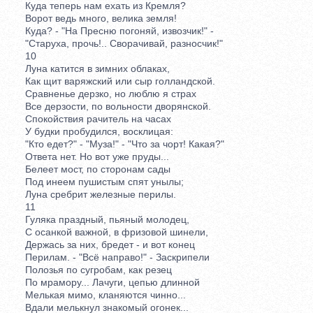
Куда теперь нам ехать из Кремля?
Ворот ведь много, велика земля!
Куда? - "На Пресню погоняй, извозчик!" -
"Старуха, прочь!.. Сворачивай, разносчик!"
10
Луна катится в зимних облаках,
Как щит варяжский или сыр голландской.
Сравненье дерзко, но люблю я страх
Все дерзости, по вольности дворянской.
Спокойствия рачитель на часах
У будки пробудился, восклицая:
"Кто едет?" - "Муза!" - "Что за чорт! Какая?"
Ответа нет. Но вот уже пруды...
Белеет мост, по сторонам сады
Под инеем пушистым спят унылы;
Луна сребрит железные перилы.
11
Гуляка праздный, пьяный молодец,
С осанкой важной, в фризовой шинели,
Держась за них, бредет - и вот конец
Перилам. - "Всё направо!" - Заскрипели
Полозья по сугробам, как резец
По мрамору... Лачуги, цепью длинной
Мелькая мимо, кланяются чинно...
Вдали мелькнул знакомый огонек...