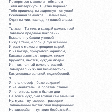
Померяться главою и - обманом
Тебя низвергнуть. Тщетно поражал
Тебя пришлец: ты вздрогнул - он упал!
Вселенная замолкла... Величавый,
Один ты жив, наследник нашей славы.
8
Ты жив!.. Ты жив, и каждый камень твой -
Заветное преданье поколений.
Бывало, я у башни угловой
Сижу в тени, и солнца луч осенний
Играет с мохом в трещине сырой,
И из гнезда, прикрытого карнизом,
Касатки вылетают, верхом, низом
Кружатся, вьются, чуждые людей.
И я, так полный волею страстей,
Завидовал их жизни безызвестной,
Как упованье вольной, поднебесной.
9
Я не философ - боже сохрани! -
И не мечтатель. За полетом пташки
Я не гонюсь, хотя в былые дни
Не вовсе чужд был глупой сей замашки.
Ну, муза, - ну, скорее, - разверни
Запачканный листок свой подорожный!..
Не завирайся, - тут зоил безбожный...