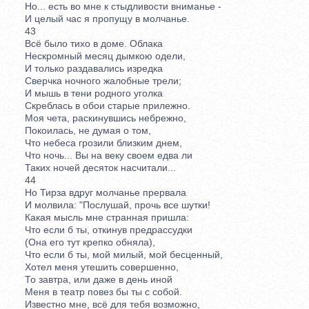
Но... есть во мне к стыдливости вниманье -
И целый час я пропущу в молчанье.
43
Всё было тихо в доме. Облака
Нескромный месяц дымкою одели,
И только раздавались изредка
Сверчка ночного жалобные трели;
И мышь в тени родного уголка
Скреблась в обои старые прилежно.
Моя чета, раскинувшись небрежно,
Покоилась, не думая о том,
Что небеса грозили близким днем,
Что ночь... Вы на веку своем едва ли
Таких ночей десяток насчитали...
44
Но Тирза вдруг молчанье прервала
И молвила: "Послушай, прочь все шутки!
Какая мысль мне странная пришла:
Что если б ты, откинув предрассудки
(Она его тут крепко обняла),
Что если б ты, мой милый, мой бесценный,
Хотел меня утешить совершенно,
То завтра, или даже в день иной
Меня в театр повез бы ты с собой.
Известно мне, всё для тебя возможно,