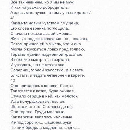
Все так невинны, но я им не муж.
И как ни уважаю добродетель,
А здесь мне лучше, в том луна свидетель".
41
Каким-то новым чувством смущена,
Его слова еврейка поглощала.
Сначала показалась ей смешна
Жизнь городских красавиц, но... сначала.
Потом пришло ей в мысль, что и она
Могла б кружиться ловко пред толпою,
Терзать мужчин надменной красотою,
В высокие смотреться зеркала
И уязвлять, но не желая зла,
Соперниц гордой жалостью, и в свете
Блистать, и ездить четверней в карете.
42
Она прижалась к юноше. Листок
Так жмется к ветке, бурю ожидая.
Стучало сердце в ней, как молоток,
Уста полураскрытые, пылая,
Шептали что-то. С головы до ног
Она горела. Груди молодые
Как персики являлись наливные
Из-под сорочки... Сашкина рука
По ним бродила медленно, слегка...