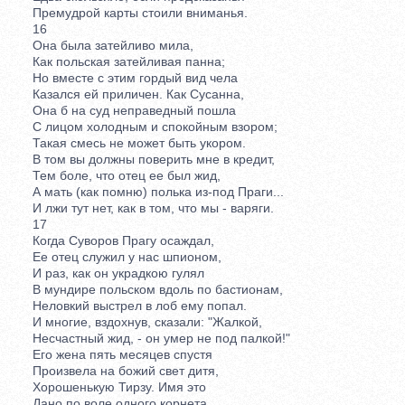
Премудрой карты стоили вниманья.
16
Она была затейливо мила,
Как польская затейливая панна;
Но вместе с этим гордый вид чела
Казался ей приличен. Как Сусанна,
Она б на суд неправедный пошла
С лицом холодным и спокойным взором;
Такая смесь не может быть укором.
В том вы должны поверить мне в кредит,
Тем боле, что отец ее был жид,
А мать (как помню) полька из-под Праги...
И лжи тут нет, как в том, что мы - варяги.
17
Когда Суворов Прагу осаждал,
Ее отец служил у нас шпионом,
И раз, как он украдкою гулял
В мундире польском вдоль по бастионам,
Неловкий выстрел в лоб ему попал.
И многие, вздохнув, сказали: "Жалкой,
Несчастный жид, - он умер не под палкой!"
Его жена пять месяцев спустя
Произвела на божий свет дитя,
Хорошенькую Тирзу. Имя это
Дано по воле одного корнета.