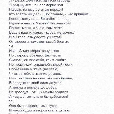
Я - Демосфен твой: за твою свободу
Я рад шуметь; я непомерно зол
На всю, на всю рогатую породу!
Кто власть им дал?.. Восстаньте, - час пришел!1
Конец всему есть! Беззаботно, явно
Идите вслед за Марьей Николавной!
Понять меня, я знаю, вам легко,
Ведь в ваших жилах - кровь, не молоко,
И вы краснеть умеете уж кстати
От взоров и намеков нашей братьи.
54
Иван Ильич стерег жену свою
По старому обычаю. Без лести
Сказать, он вел себя, как я люблю,
По правилам тогдашней старой чести.
Проказница ж жена (не утаю)
Читать любила жалкие романы
Или смотреть на светлый шар Дианы,
В беседке темной сидя до утра.
А месяц и романы до добра
Не доведут, - от них мечты родятся...
А искушенью только бы добраться!
55
Она была прелакомый кусок
И многих дум и взоров стала целью.