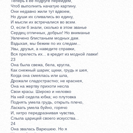
Теперь к ее подруге перейдем,
Чтоб выполнить начатую картину.
Они недавно жили тут вдвоем,
Но души их сливались во едину,
И мысли их встречалися во всем.
О, если б знали, сколько в этом званье
Сердец отличных, добрых! Но вниманье
Увлечено блистаньем модных дам.
Вздыхая, мы бежим по их следам...
Увы, друзья, а наведите справки,
Вся прелесть их... в кредит из модной лавки!
23
Она была свежа, бела, кругла,
Как снежный шарик; щеки, грудь и шея,
Когда она смеялась или шла,
Дрожали сладострастно; не краснея,
Она на жертву прихоти несла
Свои красы. Широко и неловко
На ней сидела юбка; но плутовка
Поднять умела грудь, открыть плечо,
Ласкать умела буйно, горячо
И, хитро передразнивая чувства,
Слыла царицей своего искусства...
24
Она звалась Варюшею. Но я