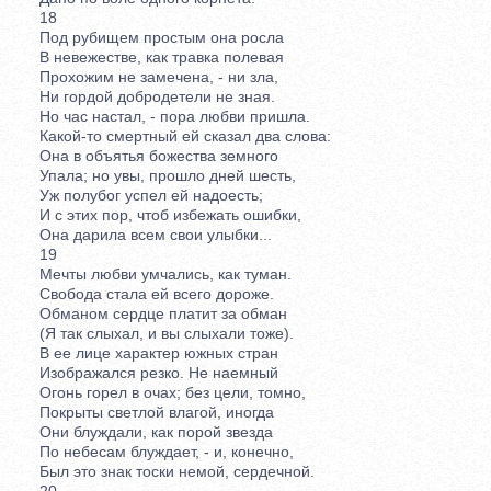
18
Под рубищем простым она росла
В невежестве, как травка полевая
Прохожим не замечена, - ни зла,
Ни гордой добродетели не зная.
Но час настал, - пора любви пришла.
Какой-то смертный ей сказал два слова:
Она в объятья божества земного
Упала; но увы, прошло дней шесть,
Уж полубог успел ей надоесть;
И с этих пор, чтоб избежать ошибки,
Она дарила всем свои улыбки...
19
Мечты любви умчались, как туман.
Свобода стала ей всего дороже.
Обманом сердце платит за обман
(Я так слыхал, и вы слыхали тоже).
В ее лице характер южных стран
Изображался резко. Не наемный
Огонь горел в очах; без цели, томно,
Покрыты светлой влагой, иногда
Они блуждали, как порой звезда
По небесам блуждает, - и, конечно,
Был это знак тоски немой, сердечной.
20