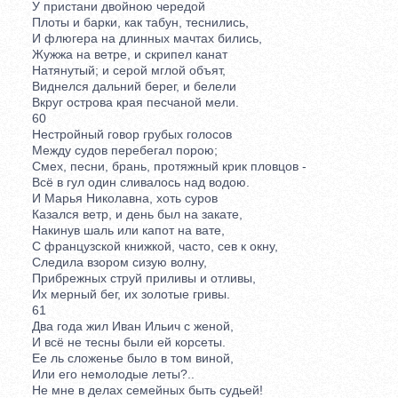
У пристани двойною чередой
Плоты и барки, как табун, теснились,
И флюгера на длинных мачтах бились,
Жужжа на ветре, и скрипел канат
Натянутый; и серой мглой объят,
Виднелся дальний берег, и белели
Вкруг острова края песчаной мели.
60
Нестройный говор грубых голосов
Между судов перебегал порою;
Смех, песни, брань, протяжный крик пловцов -
Всё в гул один сливалось над водою.
И Марья Николавна, хоть суров
Казался ветр, и день был на закате,
Накинув шаль или капот на вате,
С французской книжкой, часто, сев к окну,
Следила взором сизую волну,
Прибрежных струй приливы и отливы,
Их мерный бег, их золотые гривы.
61
Два года жил Иван Ильич с женой,
И всё не тесны были ей корсеты.
Ее ль сложенье было в том виной,
Или его немолодые леты?..
Не мне в делах семейных быть судьей!