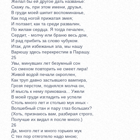
Желал бы ей другое дать названье:
Скажу ль, при этом имени, друзья,
В груди моей шипит воспоминанье,
Как под ногой прижатая змея;
И ползает, как та среди развалин,
По жилам сердца. Я тогда печален,
Сердит, - молчу или браню весь дом,
И рад прибить за слово чубуком.
Итак, для избежанья зла, мы нашу
Варюшу здесь перекрестим в Парашу.
25
Увы, минувших лет безумный сон
Со смехом повторить не смеет лира!
Живой водой печали окроплен,
Как труп давно застывшего вампира,
Грозя перстом, поднялся молча он,
И мысль к нему прикована... Ужели
В моей груди изгладить не успели
Столь много лет и столько мук иных -
Волшебный стан и пару глаз больших?
(Хоть, признаюсь вам, разбирая строго,
Получше их видал я после много.)
26
Да, много лет и много горьких мук
С тех пор отяготело надо мною;