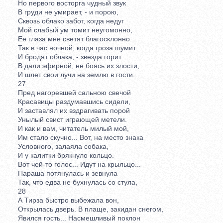
Но первого восторга чудный звук
В груди не умирает, - и порою,
Сквозь облако забот, когда недуг
Мой слабый ум томит неугомонно,
Ее глаза мне светят благосклонно.
Так в час ночной, когда гроза шумит
И бродят облака, - звезда горит
В дали эфирной, не боясь их злости,
И шлет свои лучи на землю в гости.
27
Пред нагоревшей сальною свечой
Красавицы раздумавшись сидели,
И заставлял их вздрагивать порой
Унылый свист играющей метели.
И как и вам, читатель милый мой,
Им стало скучно... Вот, на место знака
Условного, залаяла собака,
И у калитки брякнуло кольцо.
Вот чей-то голос... Идут на крыльцо...
Параша потянулась и зевнула
Так, что едва не бухнулась со стула,
28
А Тирза быстро выбежала вон,
Открылась дверь. В плаще, закидан снегом,
Явился гость... Насмешливый поклон