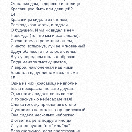
От наших дам, в деревне и столице
Красавицею быть или девицей?
14
Красавицы сидели за столом,
Раскладывая карты, и гадали
О будущем. И ум их видел в нем
Надежды (то, что мы и все видали).
Свеча горела трепетным огнем,
И часто, вспыхнув, луч ее мгновенный
Вдруг обливал и потолок и стены.
В углу переднем фольга образов
Тогда меняла тысячу цветов,
И верба, наклоненная над ними,
Блистала вдруг листами золотыми.
15
Одна из них (красавиц) не вполне
Была прекрасна, но зато другая...
О, мы таких видали лишь во сне,
И то заснув - о небесах мечтая!
Слегка головку приклонив к стене
И устремив на столик взор прилежный,
Она сидела несколько небрежно.
В ответ на речь подруги иногда
Из уст ее пустое "нет" иль "да"
Едва скользило, если предсказанья