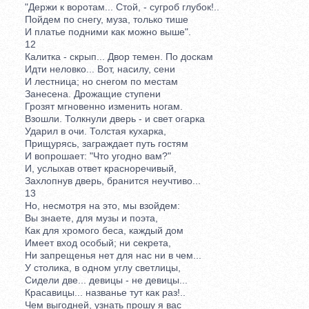
"Держи к воротам... Стой, - сугроб глубок!..
Пойдем по снегу, муза, только тише
И платье подними как можно выше".
12
Калитка - скрып... Двор темен. По доскам
Идти неловко... Вот, насилу, сени
И лестница; но снегом по местам
Занесена. Дрожащие ступени
Грозят мгновенно изменить ногам.
Взошли. Толкнули дверь - и свет огарка
Ударил в очи. Толстая кухарка,
Прищурясь, заграждает путь гостям
И вопрошает: "Что угодно вам?"
И, услыхав ответ красноречивый,
Захлопнув дверь, бранится неучтиво...
13
Но, несмотря на это, мы взойдем:
Вы знаете, для музы и поэта,
Как для хромого беса, каждый дом
Имеет вход особый; ни секрета,
Ни запрещенья нет для нас ни в чем...
У столика, в одном углу светлицы,
Сидели две... девицы - не девицы...
Красавицы... названье тут как раз!..
Чем выгодней, узнать прошу я вас