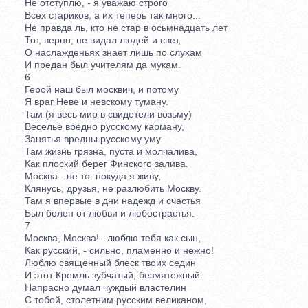
Не отступлю, - я уважаю строго
Всех стариков, а их теперь так много...
Не правда ль, кто не стар в осьмнадцать лет
Тот, верно, не видал людей и свет,
О наслажденьях знает лишь по слухам
И предан был учителям да мукам.
6
Герой наш был москвич, и потому
Я враг Неве и невскому туману.
Там (я весь мир в свидетели возьму)
Веселье вредно русскому карману,
Занятья вредны русскому уму.
Там жизнь грязна, пуста и молчалива,
Как плоский берег Финского залива.
Москва - не то: покуда я живу,
Клянусь, друзья, не разлюбить Москву.
Там я впервые в дни надежд и счастья
Был болен от любви и любострастья.
7
Москва, Москва!.. люблю тебя как сын,
Как русский, - сильно, пламенно и нежно!
Люблю священный блеск твоих седин
И этот Кремль зубчатый, безмятежный.
Напрасно думал чуждый властелин
С тобой, столетним русским великаном,