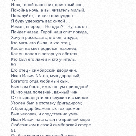
Итак, герой наш спит, приятный сон,
Покойна ночь, а вы, читатель милый,
Пожалуйте, - иначе принужден
Я буду удержать вас силой ...
Роман, вперед!.. Не uдет? - Ну, так он
Пойдет назад. Герой наш спит покуда,
Хочу я рассказать, кто он, откуда,
Кто мать его была, и кто отец,
Как он на свет родился, наконец,
Как он попал в позорную обитель,
Кто был его лакей и кто учитель.
50
Его отец - симбирский дворянин,
Иван Ильич NN-ов, муж дородный,
Богатого отца любимый сын.
Был сам богат; имел он ум природный
И, что ума полезней, важный чин;
С четырнадцати лет служил и с миром
Уволен был в отставку бригадиром;
А бригадир блаженных тех времен
Был человек, и следственно умен.
Иван Ильич наш слыл по крайней мере
Любезником в своей симбирской сфере.
51
Он был врагом писателей и книг,