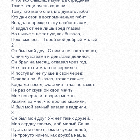
Такие вещи очень хороши
Тому, кто мало спит, кто думать любит,
Кто дни свои в воспоминаньях губит.
Впадал я прежде в эту слабость сам,
И видел от нее лишь вред глазам;
Но нынче я не тот уж, как бывало, -
Пою, смеюсь. - Герой мой добрый малый.
2
Он был мой друг. С ним я не знал хлопот,
С ним чувствами и деньгами делился;
Он брал на месяц, отдавал чрез год,
Но я за то ни мало не сердился
И поступал не лучше в свой черед;
Печален ли, бывало, тотчас скажет,
Когда же весел, счастлив - глаз не кажет.
Не раз от скуки он свои мечты
Мне поверял и говорил мне ты;
Хвалил во мне, что прочие хвалили,
И был мой вечный визави в кадрили.
3
Он был мой друг. Уж нет таких друзей...
Мир сердцу твоему, мой милый Саша!
Пусть спит оно в земле чужих полей,
Не тронуто никем, как дружба наша,