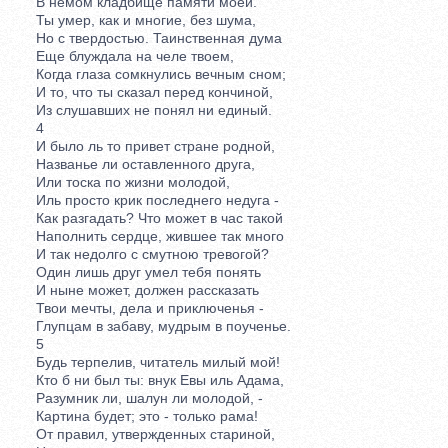
В немом кладбище памяти моей.
Ты умер, как и многие, без шума,
Но с твердостью. Таинственная дума
Еще блуждала на челе твоем,
Когда глаза сомкнулись вечным сном;
И то, что ты сказал перед кончиной,
Из слушавших не понял ни единый.
4
И было ль то привет стране родной,
Названье ли оставленного друга,
Или тоска по жизни молодой,
Иль просто крик последнего недуга -
Как разгадать? Что может в час такой
Наполнить сердце, жившее так много
И так недолго с смутною тревогой?
Один лишь друг умел тебя понять
И ныне может, должен рассказать
Твои мечты, дела и приключенья -
Глупцам в забаву, мудрым в поученье.
5
Будь терпелив, читатель милый мой!
Кто б ни был ты: внук Евы иль Адама,
Разумник ли, шалун ли молодой, -
Картина будет; это - только рама!
От правил, утвержденных стариной,