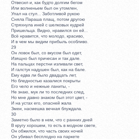
Отвесил и, как будто долгим бегом
Или волненьем был он утомлен,
Упал на стул... Заботливой рукою
Сняла Параша плащ, потом другою
Стряхнула иней с шелковых кудрей
Пришельца. Видно, нравился он ей...
Всё нравится, что молодо, красиво,
И в чем мы видим прибыль особливо.
29
Он ловок был, со вкусом был одет,
Изящно был причесан и так дале.
На пальцах перстни изливали свет,
И галстук надушен был, как на бале.
Ему едва ли было двадцать лет,
Но бледностью казалися покрыты
Его чело и нежные ланиты, -
Не знаю, мук ли то последних след,
Но мне давно знаком был этот цвет, -
И на устах его, опасней жала
Змеи, насмешка вечная блуждала.
30
Заметно было в нем, что с ранних дней
В кругу хорошем, то есть в модном свете,
Он обжился, что часть своих ночей
Он убивал бесплодно на паркете