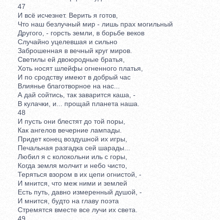
47
И всё исчезнет. Верить я готов,
Что наш безлучный мир - лишь прах могильный
Другого, - горсть земли, в борьбе веков
Случайно уцелевшая и сильно
Заброшенная в вечный круг миров.
Светилы ей двоюродные братья,
Хоть носят шлейфы огненного платья,
И по сродству имеют в добрый час
Влиянье благотворное на нас...
А дай сойтись, так заварится каша, -
В кулачки, и... прощай планета наша.
48
И пусть они блестят до той поры,
Как ангелов вечерние лампады.
Придет конец воздушной их игры,
Печальная разгадка сей шарады...
Любил я с колокольни иль с горы,
Когда земля молчит и небо чисто,
Теряться взором в их цепи огнистой, -
И мнится, что меж ними и землей
Есть путь, давно измеренный душой, -
И мнится, будто на главу поэта
Стремятся вместе все лучи их света.
49