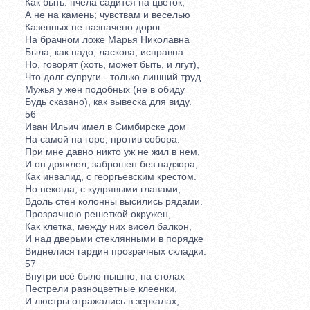
Как быть: пчела садится на цветок,
А не на камень; чувствам и веселью
Казенных не назначено дорог.
На брачном ложе Марья Николавна
Была, как надо, ласкова, исправна.
Но, говорят (хоть, может быть, и лгут),
Что долг супруги - только лишний труд.
Мужья у жен подобных (не в обиду
Будь сказано), как вывеска для виду.
56
Иван Ильич имел в Симбирске дом
На самой на горе, против собора.
При мне давно никто уж не жил в нем,
И он дряхлел, заброшен без надзора,
Как инвалид, с георгьевским крестом.
Но некогда, с кудрявыми главами,
Вдоль стен колонны высились рядами.
Прозрачною решеткой окружен,
Как клетка, между них висел балкон,
И над дверьми стеклянными в порядке
Виднелися гардин прозрачных складки.
57
Внутри всё было пышно; на столах
Пестрели разноцветные клеенки,
И люстры отражались в зеркалах,