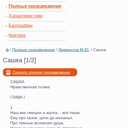
Полные произведения
Характеристики
Биографии
Критика
/
Полные произведения
/
Лермонтов М.Ю.
/
Сашка
Сашка [1/2]
Скачать полное произведение
САШКА
Нравственная поэма
ГЛАВА I
1
Наш век смешон и жалок, - всё пиши
Ему про казни, цепи да изгнанья,
Про темные волнения души,
И только слышишь муки да страданья.