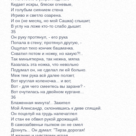
Кидает искры, блески огневые,
И голубым сиянием стена
Игриво и светло озарена.
И он (не месяц, но мой Сашка) слышит,
В углу на ложе кто-то слабо дышит.
35
Он руку протянул, - его рука
Попала в стену; протянул другую, -
Ощупал тихо кончик башмачка.
Схватил потом и ножку, но какую?!..
Так миньятюрна, так нежна, мягка
Казалась эта ножка, что невольно
Подумал он, не сделал ли ей больно.
Меж тем рука всё далее ползет,
Вот круглая коленочка... и вот,
Вот - для чего смеетесь вы заране? -
Вот очутилась на двойном кургане...
36
Блаженная минута!.. Закипел
Мой Александр, склонившись к деве спящей.
Он поцелуй на грудь напечатлел
И стан ее обвил рукой дрожащей.
В самозабвеньи пылком он не смел
Дохнуть... Он думал: "Тирза дорогая!
И жизнию и чувствами играя,