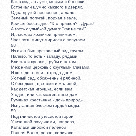
Как звезды в луже; моськи и болонки
Встречали шумно каждого в дверях,
Одна другой несноснее, а дале
Зеленый попугай, порхая в зале,
Кричал бесстыдно: "Кто пришел?.. Дурак!"
А гость с улыбкой думал: "как не так!"
И, ласково хозяйкой принимаем,
Чрез пять минут мирился с попугаем.
58
Из окон был прекрасный вид кругом:
Налево, то есть к западу, рядами
Блистали кровли, трубы и потом
Меж ними церковь с круглыми главами,
И кое-где в тени - отрада днем -
Уютный сад, обсаженный рябиной,
С беседкою, цветами и малиной,
Как детская игрушка, если вам
Угодно, или как меж знатных дам
Румяная крестьянка - дочь природы,
Испуганная блеском гордой моды.
59
Под глинистой утесистой горой,
Унизанной лачужками, направо,
Катилася широкой пеленой
Родная Волга, ровно, величаво...