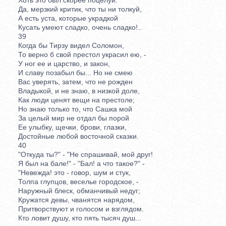
Да, мерзкий критик, что ты ни толкуй,
А есть уста, которые украдкой
Кусать умеют сладко, очень сладко!..
39
Когда бы Тирзу видел Соломон,
То верно б свой престол украсил ею, -
У ног ее и царство, и закон,
И славу позабыл бы... Но не смею
Вас уверять, затем, что не рожден
Владыкой, и не знаю, в низкой доле,
Как люди ценят вещи на престоле;
Но знаю только то, что Сашка мой
За целый мир не отдал бы порой
Ее улыбку, щечки, брови, глазки,
Достойные любой восточной сказки.
40
"Откуда ты?" - "Не спрашивай, мой друг!
Я был на бале!" - "Бал! а что такое?" -
"Невежда! это - говор, шум и стук,
Толпа глупцов, веселье городское, -
Наружный блеск, обманчивый недуг;
Кружатся девы, чванятся нарядом,
Притворствуют и голосом и взглядом.
Кто ловит душу, кто пять тысяч душ...