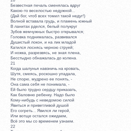
Безвестная печаль сменялась вдруг
Какою-то веселостью недужной...
(Дай бог, чтоб всех томил такой недуг!)
Волной вставала грудь, и пламень южный
В ланитах рделся, белый полукруг
Зубов жемчужных быстро открывался;
Головка поднималась, развивался
Душистый локон, и на лик младой
Катился лоснясь черною струей;
И ножка, разрезвясь, не зная плена,
Бесстыдно обнажалась до колена.
21
Когда шалунья навзничь на кровать,
Шутя, смеясь, роскошно упадала,
Не спорю, мудрено ее понять, -
Она сама себя не понимала, -
Ей было трудно сердцу приказать,
Как баловню ребенку. Надо было
Кому-нибудь с неведомою силой
Явиться и приветливой душой
Его согреть... Явился ли герой,
Или вотще остался ожидаем,
Всё это мы со временем узнаем.
22