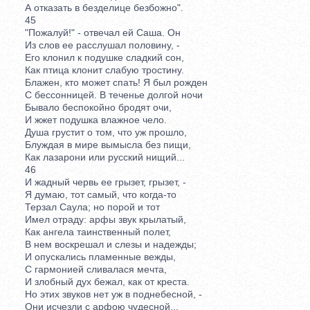
А отказать в безделице безбожно".
45
"Пожалуй!" - отвечал ей Саша. Он
Из слов ее расслушал половину, -
Его клонил к подушке сладкий сон,
Как птица клонит слабую тростину.
Блажен, кто может спать! Я был рожден
С бессонницей. В теченье долгой ночи
Бывало беспокойно бродят очи,
И жжет подушка влажное чело.
Душа грустит о том, что уж прошло,
Блуждая в мире вымысла без пищи,
Как лазарони или русский нищий...
46
И жадный червь ее грызет, грызет, -
Я думаю, тот самый, что когда-то
Терзал Саула; но порой и тот
Имел отраду: арфы звук крылатый,
Как ангела таинственный полет,
В нем воскрешал и слезы и надежды;
И опускались пламенные вежды,
С гармонией сливалася мечта,
И злобный дух бежал, как от креста.
Но этих звуков нет уж в поднебесной, -
Они исчезли с арфою чудесной...