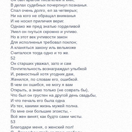
В делах судебных почерпнул познанья.
Спал очень долго, ел за четверых;
Ни на кого не обращал вниманья
И не носил приличия вериг.
Однако же пред знатью горделивой
Умел он гнуться скромно и учтиво.
Но в этот век учтивости закон
Для исполненья требовал поклон;
А кланяться закону иль вельможе
Считалося тогда одно и то же.
52
Он старших уважал, зато и сам
Почтительность вознаграждал улыбкой
И, ревностный хотя угодник дам,
Женился, по словам его, ошибкой.
В чем он ошибся, не могу я вам
Открыть, а знаю только (не соврать бы),
Что был он грустен на другой день свадьбы,
И что печаль его была одна
Из тех, какими жизнь мужей полна.
По мне они большие эгоисты, -
Всё жен винят, как будто сами чисты.
53
Благодари меня, о женский пол!