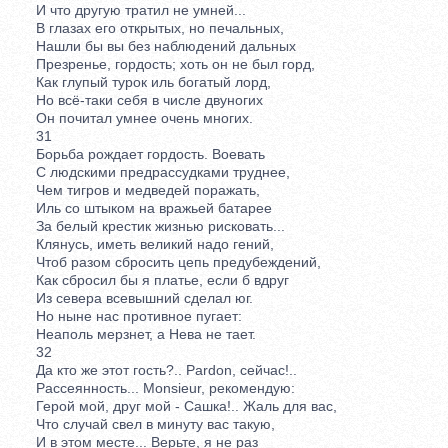
И что другую тратил не умней...
В глазах его открытых, но печальных,
Нашли бы вы без наблюдений дальных
Презренье, гордость; хоть он не был горд,
Как глупый турок иль богатый лорд,
Но всё-таки себя в числе двуногих
Он почитал умнее очень многих.
31
Борьба рождает гордость. Воевать
С людскими предрассудками труднее,
Чем тигров и медведей поражать,
Иль со штыком на вражьей батарее
За белый крестик жизнью рисковать...
Клянусь, иметь великий надо гений,
Чтоб разом сбросить цепь предубеждений,
Как сбросил бы я платье, если б вдруг
Из севера всевышний сделал юг.
Но ныне нас противное пугает:
Неаполь мерзнет, а Нева не тает.
32
Да кто же этот гость?.. Pardon, сейчас!..
Рассеянность... Monsieur, рекомендую:
Герой мой, друг мой - Сашка!.. Жаль для вас,
Что случай свел в минуту вас такую,
И в этом месте... Верьте, я не раз