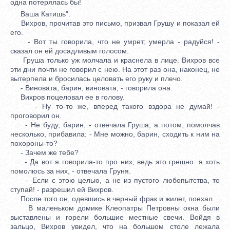
одна потерялась бы!
Ваша Катишь".
Вихров, прочитав это письмо, призвал Грушу и показал ей
его.
- Вот ты говорила, что не умрет; умерла - радуйся! -
сказал он ей досадливым голосом.
Груша только уж молчала и краснела в лице. Вихров все
эти дни почти не говорил с нею. На этот раз она, наконец, не
вытерпела и бросилась целовать его руку и плечо.
- Виновата, барин, виновата, - говорила она.
Вихров поцеловал ее в голову.
- Ну то-то же, вперед такого вздора не думай! -
проговорил он.
- Не буду, барин, - отвечала Груша; а потом, помолчав
несколько, прибавила: - Мне можно, барин, сходить к ним на
похороны-то?
- Зачем же тебе?
- Да вот я говорила-то про них; ведь это грешно: я хоть
помолюсь за них, - отвечала Груня.
- Если с этою целью, а не из пустого любопытства, то
ступай! - разрешил ей Вихров.
После того он, одевшись в черный фрак и жилет, поехал.
В маленьком домике Клеопатры Петровны окна были
выставлены и горели большие местные свечи. Войдя в
зальцо, Вихров увидел, что на большом столе лежала