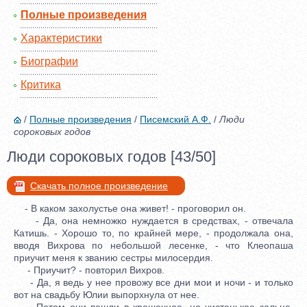
Полные произведения
Характеристики
Биографии
Критика
/
Полные произведения
/
Писемский А.Ф.
/
Люди
сороковых годов
Люди сороковых годов [43/50]
Скачать полное произведение
- В каком захолустье она живет! - проговорил он.
- Да, она немножко нуждается в средствах, - отвечала
Катишь. - Хорошо то, по крайней мере, - продолжала она,
вводя Вихрова по небольшой лесенке, - что Клеопаша
приучит меня к званию сестры милосердия.
- Приучит? - повторил Вихров.
- Да, я ведь у нее провожу все дни мои и ночи - и только
вот на свадьбу Юлии выпорхнула от нее.
Потом они вошли в крошечное, но чистенькое зальце,