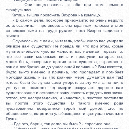
Они поцеловались, и оба при этом немного
сконфузились.
Катишь вышла провожать Вихрова на крыльцо.
- В самом деле, поскорее приезжайте; ей очень недолго
осталось жить, - проговорила она мрачным голосом и стоя
со сложенными на груди руками, пока Вихров садился в
экипаж.
Случалось ли с вами, читатель, чтобы около вас умирало
близкое вам существо? Не правда ли, что при этом, кроме
мучительнейшего чувства жалости, вас начинает терзать то,
что все ваши маленькие вины и проступки, которые вы,
может быть, совершили против этого существа, вырастают в
вашем воображении до ужасающей величины? Вам кажется,
будто вы-то именно и причина, что пропадает и погибает
молодая жизнь, и вы (по крайней мере, думается вам так)
готовы были бы лучше сами умереть за эту жизнь; но ничто
уж тут не поможет: яд смерти разрушает дорогое вам
существование и оставляет вашу совесть страдать всю жизнь
оттого, что несправедливо, и нечестно, и жестоко поступали
вы против этого существа. В такого именно рода
чувствованиях возвратился герой мой домой. Его, по
обыкновению, встретила улыбающаяся и цветущая счастьем
Груша.
- Где это, барин, так долго вы были? - спросила она.
- У Фатеевой, - отвечал Вихров без всякой осторожности.