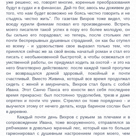
уже решено; но, говорят многие, коренные преобразования
будут в судах и в финансах. Дай-то бог, авось мы доживем до
того, что нам будет возможно не боясь честно говорить и не
стыдясь честно жить". По газетам Вихров тоже видел, что
всюду курили фимиам похвал его произведению. Встреть
моего писателя такой успех в пору его более молодую, он
бы сильно его порадовал; но теперь, после стольких лет
почти беспрерывных душевных страданий, он как бы отупел
ко всему - и удовольствие свое выразил только тем, что
принялся сейчас же за свой вновь начатый роман и стал его
писать с необыкновенной быстротой; а чтобы освежаться от
умственной работы, он придумал ходить за охотой - и это на
него благотворно действовало: после каждой такой прогулки
он возвращался домой здоровый, покойный и почти
счастливый. Вместо Живина, который все время продолжал
сидеть с женой и амурничать, Вихров стал брать с собой
Ивана. Этот Санчо Панса его юности вел себя последнее
время прекрасно: был постоянно трудолюбив, трезв и даже
опрятен и почти что умен. Стрелял он тоже порядочно - и
выучился этому от нечего делать, когда барином сослан был
в деревню.
Каждый почти день Вихров с ружьем за плечами и в
сопровождении Ивана, тоже вооруженного, отправлялся за
рябчиками в довольно мрачный лес, который как-то больше
гармонировал с душевным настроением героя моего, чем