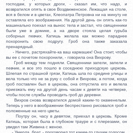
господам, у которых дроги, - сказал им, что надо, и
возвратился опять в свое Воздвиженское. Лежащая на столе,
вся в белом и в цветах, Клеопатра Петровна ни на минуту не
оставляла его воображения. На другой день он опять как-то
машинально поехал на вынос тела и застал, что священники
были уже в домике, а на дворе стояла целая гурьба
соборных певчих. Катишь желала как можно параднее
похоронить свою подругу. Гроб она также заказала
пренарядный.
- Ничего, растряхайте-ка ваш кармашек! Она стоит, чтобы
вы ее с почетом похоронили, - говорила она Вихрову.
Гроб между тем подняли. Священники запели, запели и
певчие, и все это пошло в соседнюю приходскую церковь.
Шлепая по страшной грязи, Катишь шла по средине улицы и
вела только что не за руку с собой и Вихрова; а потом, когда
гроб поставлен был в церковь, она отпустила его и велела
приезжать ему на другой день часам к девяти на четверке,
чтобы после службы проводить гроб до деревни.
Вихров снова возвратился домой каким-то окаменелым.
Теперь у него в воображении беспрестанно рисовался гроб и
положенные на него цветы.
Поутру он, часу в девятом, приехал в церковь. Кроме
Катишь, которая была в глубоком трауре и с плерезами, он
увидел там Живина с женою.
- Умерла, брат, - проговорил тот каким-то глухим голосом.