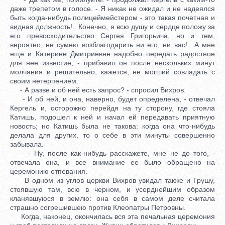
даже трепетом в голосе. - Я никак не ожидал и не надеялся
быть когда-нибудь полицеймейстером - это такая почетная и
видная должность!.. Конечно, я всю душу и сердце положу за
его превосходительство Сергея Григорьича, но и тем,
вероятно, не сумею возблагодарить ни его, ни вас!.. А мне
еще и Катерине Дмитриевне надобно передать радостное
для нее известие, - прибавил он после нескольких минут
молчания и решительно, кажется, не могший совладать с
своим нетерпением.
- А разве и об ней есть запрос? - спросил Вихров.
- И об ней, и она, наверно, будет определена, - отвечал
Кергель и, осторожно перейдя на ту сторону, где стояла
Катишь, подошел к ней и начал ей передавать приятную
новость; но Катишь была не такова: когда она что-нибудь
делала для других, то о себе в эти минуты совершенно
забывала.
- Ну, после как-нибудь расскажете, мне не до того, -
отвечала она, и все внимание ее было обращено на
церемонию отпевания.
В одном из углов церкви Вихров увидал также и Грушу,
стоявшую там, всю в черном, и усерднейшим образом
кланявшуюся в землю: она себя в самом деле считала
страшно согрешившею против Клеопатры Петровны.
Когда, наконец, окончилась вся эта печальная церемония