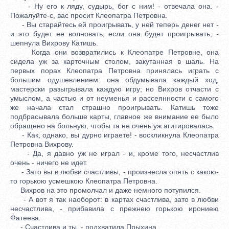
- Ну его к ляду, судырь, бог с ним! - отвечала она. -
Пожалуйте-с, вас просит Клеопатра Петровна.
- Вы старайтесь ей проигрывать, у ней теперь денег нет -
и это будет ее волновать, если она будет проигрывать, -
шепнула Вихрову Катишь.
Когда они возвратились к Клеопатре Петровне, она
сидела уж за карточным столом, закутанная в шаль. На
первых порах Клеопатра Петровна принялась играть с
большим одушевлением: она обдумывала каждый ход,
мастерски разыгрывала каждую игру; но Вихров отчасти с
умыслом, а частью и от неуменья и рассеянности с самого
же начала стал страшно проигрывать. Катишь тоже
подбрасывала больше карты, главное же внимание ее было
обращено на больную, чтобы та не очень уж агитировалась.
- Как, однако, вы дурно играете! - воскликнула Клеопатра
Петровна Вихрову.
- Да, я давно уж не играл - и, кроме того, несчастлив
очень - ничего не идет.
- Зато вы в любви счастливы, - произнесла опять с какою-
то горькою усмешкою Клеопатра Петровна.
Вихров на это промолчал и даже немного потупился.
- А вот я так наоборот: в картах счастлива, зато в любви
несчастлива, - прибавила с прежнею горькою ирониею
Фатеева.
- Счастлива и ты, - подхватила Прыхина.