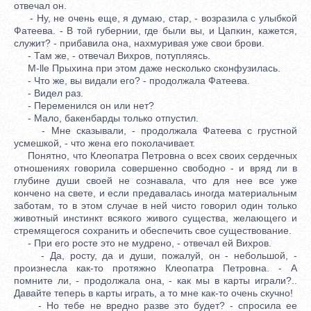
отвечал он.
- Ну, не очень еще, я думаю, стар, - возразила с улыбкой
Фатеева. - В той губернии, где были вы, и Цапкин, кажется,
служит? - прибавила она, нахмуривая уже свои брови.
- Там же, - отвечал Вихров, потупляясь.
М-lle Прыхина при этом даже несколько сконфузилась.
- Что же, вы видали его? - продолжала Фатеева.
- Видел раз.
- Переменился он или нет?
- Мало, бакенбарды только отпустил.
- Мне сказывали, - продолжала Фатеева с грустной
усмешкой, - что жена его поколачивает.
Понятно, что Клеопатра Петровна о всех своих сердечных
отношениях говорила совершенно свободно - и вряд ли в
глубине души своей не сознавала, что для нее все уже
кончено на свете, и если предавалась иногда материальным
заботам, то в этом случае в ней чисто говорил один только
животный инстинкт всякого живого существа, желающего и
стремящегося сохранить и обеспечить свое существование.
- При его росте это не мудрено, - отвечал ей Вихров.
- Да, росту, да и души, пожалуй, он - небольшой, -
произнесла как-то протяжно Клеопатра Петровна. - А
помните ли, - продолжала она, - как мы в карты играли?..
Давайте теперь в карты играть, а то мне как-то очень скучно!
- Но тебе не вредно разве это будет? - спросила ее