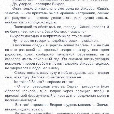
- Да, умерла, - повторил Вихров.
Юлия только внимательно смотрела на Вихрова. Живин,
заметивши, что приятель был в мрачном настроении, сейчас
же, разумеется, пожелал утешить его, или, лучше сказать,
пооблить его холодною водою.
- Последний-то обожатель ее, господин Ханин, говорят, и
не был у нее, пока она была больна, - сказал он.
Вихрову досадно и неприятно было это слышать.
- Ну, не время говорить подобные вещи, - сказал он.
В половине обедни в церковь вошел Кергель. Он не был
на этот раз такой растерянный; напротив, взор у него горел
радостью, хотя, сообразно печальной церемонии, он и
старался иметь печальный вид. Он сначала очень усердно
помолился перед гробом и потом, заметив Вихрова, видимо,
не удержался и подошел к нему.
- Спешу пожать вашу руку и поблагодарить вас, - сказал
он и, взяв руку Вихрова, с чувством пожал ее.
- Что такое? За что? - спросил его тот.
- От его превосходительства Сергея Григорьича (имя
Абреева) прислан мне запрос через полицию, чтобы я
прислал мой формулярный список для определения меня в
полицеймейстеры.
- Вот как! - произнес Вихров с удовольствием. - Значит,
письмо подействовало!
- Да как же, помилуйте! - продолжал Кергель с каким-то