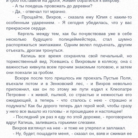
и гроб поставили на дроги, Живин обратился к Вихрову:
- А ты поедешь провожать до деревни?
- Да, - отвечал тот мрачно.
- Прощайте, Вихров, - сказала ему Юлия с каким-то
особенным ударением. - Я сегодня убедилась, что у вас
прекрасное сердце.
Кергель между тем, как бы почувствовав уже в себе
несколько будущего полицеймейстера, стал шумно
распоряжаться экипажами. Одним велел подъехать, другим
отъехать, дрогам тронуться.
Катишь все время сохраняла свой печальный, но
торжественный вид. Усевшись с Вихровым в коляску, она с
важностью кивнула всем прочим знакомым головою, и затем
они поехали за гробом.
Вскоре после того пришлось им проехать Пустые Поля,
въехали потом и в Зенковский лес, - и Вихров невольно
припомнил, как он по этому же пути ездил к Клеопатре
Петровне - к живой, пылкой, со страстью и нежностью его
ожидающей, а теперь - что сталось с нею - страшно и
подумать! Как бы дорого теперь дал герой мой, чтобы сразу
у него все вышло из головы - и прошедшее и настоящее!
- Последний уж раз я еду по этой дорожке, - проговорила
вдруг Катишь, залившись горькими слезами.
Вихров взглянул на нее - и тоже не утерпел и заплакал.
- Ну, будет, пощадите меня, - сказал он, взяв и сжимая ее