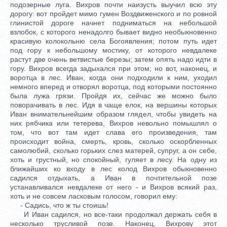
подозерные луга. Вихров почти наизусть выучил всю эту
дорогу: вот пройдет мимо гумен Воздвиженского и по ровной
глинистой дороге начнет подниматься на небольшой
взлобок, с которого ненадолго бывает видно необыкновенно
красивую колокольню села Богоявления; потом путь идет
под гору к небольшому мостику, от которого невдалеке
растут две очень ветвистые березы; затем опять надо идти в
гору. Вихров всегда задыхался при этом; но вот, наконец, и
воротца в лес. Иван, когда они подходили к ним, уходил
немного вперед и отворял воротца, под которыми постоянно
была лужа грязи. Пройдя их, сейчас же можно было
поворачивать в лес. Идя в чаще елок, на вершины которых
Иван внимательнейшим образом глядел, чтобы увидеть на
них рябчика или тетерева, Вихров невольно помышлял о
том, что вот там идет слава его произведения, там
происходит война, смерть, кровь, сколько оскорбленных
самолюбий, сколько горьких слез матерей, супруг, а он себе,
хоть и грустный, но спокойный, гуляет в лесу. На одну из
ближайших ко входу в лес колод Вихров обыкновенно
садился отдыхать, а Иван в почтительной позе
устанавливался невдалеке от него - и Вихров всякий раз,
хоть и не совсем ласковым голосом, говорил ему:
- Садись, что ж ты стоишь!
И Иван садился, но все-таки продолжал держать себя в
несколько трусливой позе. Наконец, Вихрову этот