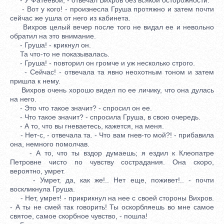
- Вот у кого! - произнесла Груша протяжно и затем почти
сейчас же ушла от него из кабинета.
Вихров целый вечер после того не видал ее и невольно
обратил на это внимание.
- Груша! - крикнул он.
Та что-то не показывалась.
- Груша! - повторил он громче и уж несколько строго.
- Сейчас! - отвечала та явно неохотным тоном и затем
пришла к нему.
Вихров очень хорошо видел по ее личику, что она дулась
на него.
- Это что такое значит? - спросил он ее.
- Что такое значит? - спросила Груша, в свою очередь.
- А то, что вы гневаетесь, кажется, на меня.
- Нет-с, - отвечала та. - Что вам гнев-то мой?! - прибавила
она, немного помолчав.
- А то, что ты вздор думаешь; я ездил к Клеопатре
Петровне чисто по чувству сострадания. Она скоро,
вероятно, умрет.
- Умрет, да, как же!.. Нет еще, поживет!.. - почти
воскликнула Груша.
- Нет, умрет! - прикрикнул на нее с своей стороны Вихров.
- А ты не смей так говорить! Ты оскорбляешь во мне самое
святое, самое скорбное чувство, - пошла!