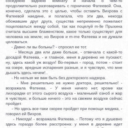
соседнюю заднюю комнату и начала о чем-то
продолжительно разговаривать с горничною Фатеевой. Она,
конечно, сделала это с целью, чтобы оставить Вихрова с
Фатеевой наедине, и полагала, что эти два, некогда
обожавшие друг друга, существа непременно пожелают
поцеловаться между собой, так как поцелуй m-lle Прыхина
считала высшим блаженством, какое только существует для
человека на земле; но Вихров и m-me Фатеева и не думали
целоваться.
- Давно ли вы больны? - спросил ее тот.
- Месяца два или даже больше, - отвечала с какой-то
досадой Фатеева, - и главное, меня в деревню не пускают;
ну, здесь какой уж воздух! Во-первых - город, потом - стоит
на озере, вредные испарения разные, и я чувствую, что мне
дышать здесь нечем!..
- Но нельзя же вам быть без докторского надзора.
- Мне решительно не нужно доктора, решительно! -
возражала Фатеева. - У меня ничего нет, кроме как
лихорадки от этого сырого воздуха - маленький озноб и жар
я чувствую, и больше ничего - это на свежем воздухе сейчас
пройдет.
- Но здесь все-таки скорее пройдет при помощи медика, -
говорил ей Вихров.
- Никогда! - возражала Фатеева. - Потому что я душевно
здесь гораздо более расстроена: у меня в деревне идет