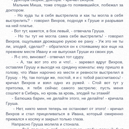
Мальчик Миша, тоже откуда-то появившийся, побежал за
доктором.
- Но куда ты в себя выстрелила и как ты могла в себя
выстрелить? - говорил Вихров, подходя к Груше и разрывая
на ней платье.
- Вот тут, кажется, в бок левый, - отвечала Груша.
- Но ты тут не могла сама себе выстрелить! - говорил
Вихров, ощупывая дрожащею рукою ее рану. - Уж это не ты
ли, злодей, сделал? - обратился он к стоявшему все еще на
прежнем месте Ивану и не выпуская Груши из своих рук.
- Я-с это, виноват! - отвечал тот сдуру.
- А, так вот это кто и что!.. - заревел вдруг Вихров,
оставляя Грушу и выходя на средину комнаты: ему пришло в
голову, что Иван нарочно из мести и ревности выстрелил в
Грушу. - Ну, так погоди же, постой, я и с тобой рассчитаюсь! -
кричал Вихров и взял одно из ружей. - Стой вот тут у
притолка, я тебя сейчас самого застрелю; пусть меня
сошлют в Сибирь, но кровь за кровь, злодей ты этакий!
- Батюшка барин, не делайте этого, не делайте! - кричала
Груша.
- Нет, никто меня теперь не остановит от этого! - кричал
Вихров и стал прицеливаться в Ивана, который смиренно
прижался к косяку и закрыл только глаза.
Напрасно Груша молила и стонала.