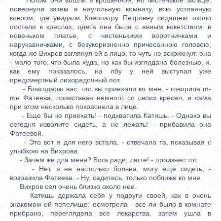
повернули затем в наугольную комнату, всю устланную
ковром, где увидали Клеопатру Петровну сидящею около
постели в креслах; одета она была с явным кокетством: в
новеньком платье, с чистенькими воротничками и
нарукавничками, с безукоризненно причесанною головою;
когда же Вихров взглянул ей в лицо, то чуть не вскрикнул: она
- мало того, что была худа, но как бы изглодана болезнью, и,
как ему показалось, на лбу у ней выступал уже
предсмертный лихорадочный пот.
- Благодарю вас, что вы приехали ко мне, - говорила m-
me Фатеева, привставая немного со своих кресел, и сама
при этом несколько покраснела в лице.
- Еще бы не приехать! - подхватила Катишь. - Однако вы
сегодня изволите сидеть, а не лежать! - прибавила она
Фатеевой.
- Это вот я для него встала, - отвечала та, показывая с
улыбкою на Вихрова.
- Зачем же для меня? Бога ради, лягте! - произнес тот.
- Нет, я не настолько больна, могу еще сидеть, -
возразила Фатеева. - Ну, садитесь, только поближе ко мне.
Вихров сел очень близко около нее.
Катишь держала себя у подруги своей, как в очень
знакомом ей пепелище: осмотрела - все ли было в комнате
прибрано, переглядела все лекарства, затем ушла в