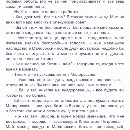
полевая работа, кто же за ней присматривает? Я все ведь
сама - и везде одна.
- Ну, бог с нею, с полевою работою!
- Как, друг мой, бог с нею? Я только этим и живу. Мне на
днях вот надо вносить в опекунский совет.
- Вы об этом не беспокойтесь. Вы пришлите мне сказать,
сколько и когда вам надо заплатить в совет, я и пошлю.
- Merci за это, но еще, кроме того, - продолжала m-me
Фатеева видимо беспокойным голосом, - мне маленькое
наследство в Малороссии после дяди досталось; надобно бы
было ехать получать его, а меня не пускает ни этот доктор,
ни эта несносная Катишь.
- Чем несносная Катишь, чем? - говорила та, входя в это
время в комнату.
- Тем, что не пускаешь меня в Малороссию.
- Успеешь еще съездить, когда совсем поправишься, -
отвечала та как бы совершенно равнодушным голосом.
- Да, у вас никогда не выздоровеешь, - все будете вы
говорить, что больна.
- Ей всего недели две осталось жить, а она думает ехать в
Малороссию, - шепнула Катишь Вихрову; у него, впрочем, уж
и без того как ножом резала душу вся эта сцена.
- А как там, Вихров, в моем новом именьице, что мне
досталось, - хорошо! - воскликнула Клеопатра Петровна. -
Май месяц всегда в Малороссии бывает превосходный;