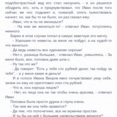
подобострастный вид его стал наскучать - и он решился
ободрить его, хоть и предчувствовал, что Иван после того
сейчас же нос подымет и, пожалуй, опять пьянствовать
начнет; но, как бы то ни было, он раз сказал ему:
- Иван, что ж ты не женишься?
- На ком же жениться-то! - отвечал Иван, потупляясь
немного.
Барин в этом случае попал в самую заветную его мечту.
- Хорошие-то невесты за меня не пойдут, а на худой-то
что жениться.
- Да ведь невесты все одинаково хороши!
- Нет-с, разница большая, - отвечал Иван, ухмыляясь. - За
меня было, вон, поповна даже шла-с.
- Ну так что же?
- Да говорит: "Есть у тебя сто рублей денег, так пойду за
тебя", - а у меня какие ж деньги!
И в голосе Ивана Вихров явно почувствовал укор себе,
зачем он ему не приготовил этих ста рублей.
- Что ж, она хороша лицом?
- Нет, из лица она не так чтобы очень красива, - отвечал
Иван.
Поповна была просто дурна и глупа очень.
- Так чем же она тебе нравится?
- Да тем, что попочетнее, все не мужичка простая.
- И ты бы на ней с большим удовольствием женился?