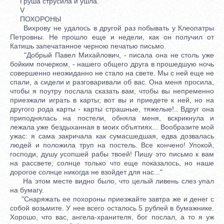
Груша струсила и ушла.
V
ПОХОРОНЫ
Вихрову не удалось в другой раз побывать у Клеопатры
Петровны. Не прошло еще и недели, как он получил от
Катишь запечатанное черною печатью письмо.
"Добрый Павел Михайлович, - писала она не столь уже
бойким почерком, - нашего общего друга в прошедшую ночь
совершенно неожиданно не стало на свете. Мы с ней еще не
спали, а сидели и разговаривали об вас. Она меня просила,
чтобы я поутру послала сказать вам, чтобы вы непременно
приезжали играть в карты; вот вы и приедете к ней, но на
другого рода карты - карты страшные, тяжелые!.. Вдруг она
приподнялась на постели, обняла меня, вскрикнула и
лежала уже бездыханная в моих объятиях... Вообразите мой
ужас: я сама закричала как сумасшедшая, едва дозвалась
людей и положила труп на постель. Все кончено! Упокой,
господи, душу усопшей рабы твоей! Пишу это письмо к вам
на рассвете; солнце только что еще показалось, но наше
дорогое солнце никогда не взойдет для нас..."
На этом месте видно было, что целый ливень слез упал
на бумагу.
"Снаряжать ее похороны приезжайте завтра же и денег с
собой возьмите. У нее всего осталось 5 рублей в бумажнике.
Хорошо, что вас, ангела-хранителя, бог послал, а то я уж