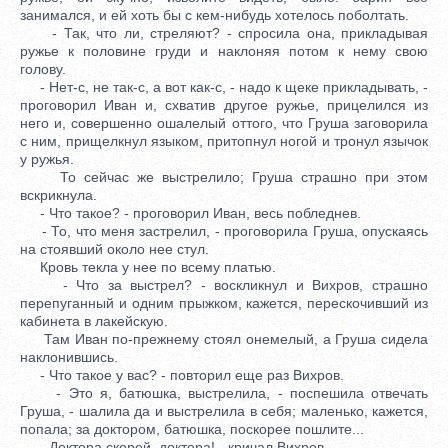
занимался, и ей хоть бы с кем-нибудь хотелось поболтать.
- Так, что ли, стреляют? - спросила она, прикладывая
ружье к половине груди и наклоняя потом к нему свою
голову.
- Нет-с, не так-с, а вот как-с, - надо к щеке прикладывать, -
проговорил Иван и, схватив другое ружье, прицелился из
него и, совершенно ошалелый оттого, что Груша заговорила
с ним, прищелкнул языком, притопнул ногой и тронул язычок
у ружья.
То сейчас же выстрелило; Груша страшно при этом
вскрикнула.
- Что такое? - проговорил Иван, весь побледнев.
- То, что меня застрелил, - проговорила Груша, опускаясь
на стоявший около нее стул.
Кровь текла у нее по всему платью.
- Что за выстрел? - воскликнул и Вихров, страшно
перепуганный и одним прыжком, кажется, перескочивший из
кабинета в лакейскую.
Там Иван по-прежнему стоял онемелый, а Груша сидела
наклонившись.
- Что такое у вас? - повторил еще раз Вихров.
- Это я, батюшка, выстрелила, - поспешила отвечать
Груша, - шалила да и выстрелила в себя; маленько, кажется,
попала; за доктором, батюшка, поскорее пошлите...
- Доктора скорей, доктора! - кричал Вихров.