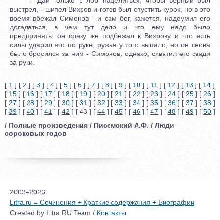
- Дай только в лоб нацелиться, чтобы верный был
выстрел, - шипел Вихров и готов был спустить курок, но в это
время вбежал Симонов - и сам бог, кажется, надоумил его
догадаться, в чем тут дело и что ему надо было
предпринять: он сразу же подбежал к Вихрову и что есть
силы ударил его по руке; ружье у того выпало, но он снова
было бросился за ним - Симонов, однако, схватил его сзади
за руки.
[
1
] [
2
] [
3
] [
4
] [
5
] [
6
] [
7
] [
8
] [
9
] [
10
] [
11
] [
12
] [
13
] [
14
]
[
15
] [
16
] [
17
] [
18
] [
19
] [
20
] [
21
] [
22
] [
23
] [
24
] [
25
] [
26
]
[
27
] [
28
] [
29
] [
30
] [
31
] [
32
] [
33
] [
34
] [
35
] [
36
] [
37
] [
38
]
[
39
] [
40
] [
41
] [
42
] [ 43 ] [
44
] [
45
] [
46
] [
47
] [
48
] [
49
] [
50
]
/ Полные произведения / Писемский А.Ф. / Люди
сороковых годов
2003–2026
Litra.ru = Сочинения + Краткие содержания + Биографии
Created by Litra.RU Team /
Контакты