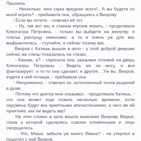
Прыхина.
- Нисколько, мне скука вреднее всего!.. А вы будете со
мной играть? - прибавила она, обращаясь к Вихрову.
- Если вы хотите, - отвечал ей тот.
- Ну, так вот мы и станем втроем играть, - продолжала
Клеопатра Петровна, - только вы выйдите на минутку: я
платье распущу немножко, а то я очень уж для вас
выфрантилась, - ступайте, я сейчас позову вас.
Вихров с Катишь вышли в зало - у этой доброй девушки
сейчас же слезы показались на глазах.
- Какова, а? - спросила она, указывая головой на дверь
Клеопатры Петровны. - Видеть ее не могу, и все
фантазирует: и то-то она сделает, и другое... Уж вы, Вихров,
ездите к ней почаще, - прибавила она.
- Непременно, - отвечал он, исполненный почти рыданий
в душе.
- Потому что доктор мне сказывал, - продолжала Катишь, -
что она может еще пожить несколько времени, если
окружена будет все приятными впечатлениями, а чего же ей
приятнее, как ни видеть вас!
На этих словах в зало вошла знакомая Вихрову Марья,
глаза у которой сделались совсем оловянными и лицо
сморщилось.
- Что, Маша, забыла уж моего Ивана? - не утерпел и
пошутил с ней Вихров.