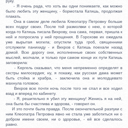
руку.
- Я очень рада, что хоть вы одни понимаете, как можно
было любить эту женщину, - бормотала Катишь, продолжая
плакать.
Она в самом деле любила Клеопатру Петровну больше
всех подруг своих. После той размолвки с нею, о которой
когда-то Катишь писала Вихрову, она сама, первая, пришла к
ней и попросила у ней прощения. В Горохове их ожидала
уже вырытая могила; опустили туда гроб, священники
отслужили панихиду - и Вихров с Катишь поехали назад
домой. Всю дорогу они, исполненные своих собственных
мыслей, молчали, и только при самом конце их пути Катишь
заговорила:
- Кергель сказывал, что меня непременно определят в
сестры милосердия; ну, я покажу, как русская дама может
быть стойка и храбра, - заключила она и молодцевато
махнула головою.
Вихров всю почти ночь после того не спал и все ходил
взад и вперед по кабинету.
- Я, решительно я убил эту женщину! Женись я на ней,
она была бы счастлива и здорова, - говорил он.
И это почти была правда. После окончательной разлуки с
ним Клеопатра Петровна явно не стала уже заботиться ни о
добром имени своем, ни о здоровье, - ей все сделалось
равно.