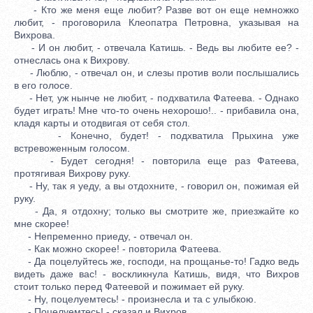
- Кто же меня еще любит? Разве вот он еще немножко
любит, - проговорила Клеопатра Петровна, указывая на
Вихрова.
- И он любит, - отвечала Катишь. - Ведь вы любите ее? -
отнеслась она к Вихрову.
- Люблю, - отвечал он, и слезы против воли послышались
в его голосе.
- Нет, уж нынче не любит, - подхватила Фатеева. - Однако
будет играть! Мне что-то очень нехорошо!.. - прибавила она,
кладя карты и отодвигая от себя стол.
- Конечно, будет! - подхватила Прыхина уже
встревоженным голосом.
- Будет сегодня! - повторила еще раз Фатеева,
протягивая Вихрову руку.
- Ну, так я уеду, а вы отдохните, - говорил он, пожимая ей
руку.
- Да, я отдохну; только вы смотрите же, приезжайте ко
мне скорее!
- Непременно приеду, - отвечал он.
- Как можно скорее! - повторила Фатеева.
- Да поцелуйтесь же, господи, на прощанье-то! Гадко ведь
видеть даже вас! - воскликнула Катишь, видя, что Вихров
стоит только перед Фатеевой и пожимает ей руку.
- Ну, поцелуемтесь! - произнесла и та с улыбкою.
- Поцелуемтесь! - сказал и Вихров.