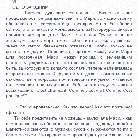
VI
ОДНО ЗА ОДНИМ
Тяжелое душевное состояние с Вихровым еще
продолжалось; он рад даже был, что Мари, согласно своему
обещанию, не приезжала еще в их края. У нее был болен
сын ее, и она никак не могла выехать из Петербурга. Вихров
понимал, что приезд ее будет тяжел для Груши, а он не
хотел уже видеть жертв около себя - и готов был лучше бог
знает от какого блаженства отказаться, чтобы только не
мучить тем других. Переписка, впрочем, между им и Мари
шла постоянная; Мари, между прочим, с величайшим
восторгом уведомила его, что повесть его из крестьянского
быта, за которую его когда-то сослали, теперь напечаталась
и производит страшный фурор и что даже в самых модных
салонах, где и по-русски почти говорить не умеют, читаются
его сказания про мужиков и баб, и отовсюду слышатся
восклицания: "C'est charmant! Comme c'est vrai! Comme c'est
poetique!"*
______________
* Это очаровательно! Как это верно! Как это поэтично!
(франц.).
"Ты себе представить не можешь, - заключала Мари, - как
изменилось здесь общественное мнение: над солдатчиной и
шагистикой смеются, о мужиках русских выражаются почти с
благоговением. Что крепостное право будет уничтожено - это