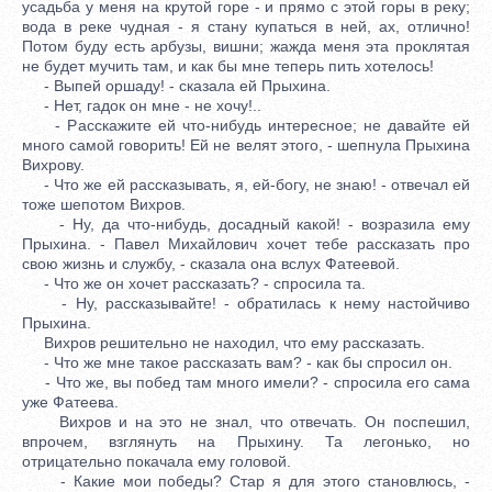
усадьба у меня на крутой горе - и прямо с этой горы в реку;
вода в реке чудная - я стану купаться в ней, ах, отлично!
Потом буду есть арбузы, вишни; жажда меня эта проклятая
не будет мучить там, и как бы мне теперь пить хотелось!
- Выпей оршаду! - сказала ей Прыхина.
- Нет, гадок он мне - не хочу!..
- Расскажите ей что-нибудь интересное; не давайте ей
много самой говорить! Ей не велят этого, - шепнула Прыхина
Вихрову.
- Что же ей рассказывать, я, ей-богу, не знаю! - отвечал ей
тоже шепотом Вихров.
- Ну, да что-нибудь, досадный какой! - возразила ему
Прыхина. - Павел Михайлович хочет тебе рассказать про
свою жизнь и службу, - сказала она вслух Фатеевой.
- Что же он хочет рассказать? - спросила та.
- Ну, рассказывайте! - обратилась к нему настойчиво
Прыхина.
Вихров решительно не находил, что ему рассказать.
- Что же мне такое рассказать вам? - как бы спросил он.
- Что же, вы побед там много имели? - спросила его сама
уже Фатеева.
Вихров и на это не знал, что отвечать. Он поспешил,
впрочем, взглянуть на Прыхину. Та легонько, но
отрицательно покачала ему головой.
- Какие мои победы? Стар я для этого становлюсь, -