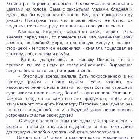
Клеопатра Петровна; она была в белом кисейном платье и с
цветами на голове. Сама с закрытыми глазами, бледная и
сухая, как бы сделанная из кости. Вид этот показался ему
ужасен. Пользуясь тем, что в зале никого не было, он
подошел, взял ее за руку, которая едва послушалась его.
- Клеопатра Петровна, - сказал он вслух, - если я в чем
виноват перед вами, то поверьте мне, что мученьями моей
совести, по крайней мере, в настоящую минуту я наказан
сторицею! - И потом он наклонился и сначала поцеловал ее
в голову, лоб, а потом и в губы.
Катишь, догадавшись по экипажу Вихрова, что он
приехал, вышла к нему из соседней комнаты. Выражение
лица ее было печально, но торжественно.
- Клеопаша всегда желала быть похороненною в их
приходе рядом с своим мужем. "Если, говорит, мы
несогласно жили с ним в жизни, то пусть хоть на страшном
суде явимся вместе перед богом!" - проговорила Катишь и,
кажется, вряд ли не сама все это придумала, чтобы хоть
этим немного помирить Клеопатру Петровну с ее мужем: она
не только в здешней, но и в будущей даже жизни желала
устроивать счастье своих друзей.
- Съездите теперь к этим господам, у которых дроги, и
скажите, чтобы их отпустили в деревню, и мне тоже дайте
денег; здесь надобно сделать кой-какие распоряжения.
Вихров дал ей денег и съездил как-то механически к