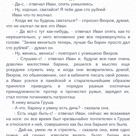
- Да-с, - отвечал Иван, опять ухмыляясь.
- Ну, хорошо, сватайся! Я тебе дам сто рублей.
Иван что-то молчал.
- Когда же ты будешь свататься? - спросил Вихров, думая,
что не налгал ли все это Иван.
- Да вот-с тут как-нибудь, - отвечал Иван опять как-то
нерешительно; у него мгновенно уже все перевернулось в
голове. "Зачем жениться теперь, лучше бы барин просто дал
сто рублей", - думал он.
- Ну, женись, женись! - повторил с усмешкою Вихров.
- Слушаю-с! - отвечал Иван и, будучи все-таки очень
доволен милостями барина, решился в мыслях еще
усерднее служить ему, и когда они возвратились домой,
Вихров, по обыкновению, сел в кабинете писать свой роман,
а Иван уселся в лакейской и старательнейшим образом
принялся приводить в порядок разные охотничьи
принадлежности: протер и прочистил ружья, зарядил их,
стал потом починивать патронташ.
К нему вошла Груша.
- А что, барину к ужину есть дичь? - сказала она.
- Есть надо быть-с! - отвечал Иван, сейчас же вскакивая
на ноги: он все время был чрезвычайно почтителен к Груше
и относился к ней, совершенно как бы она барыня его была.
- Дай-ка, умею ли я стрелять, - сказала она, взяв одно
ружье; ей скучно, изволите видеть, было: барин все