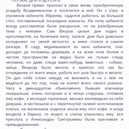
Вихров прямо проехал в свою вновь приобретенную
усадьбу Воздвиженское и поселился в ней. Он с утра, в
огромном кабинете Абреева, садился работать за большой
стол, поставленный посредине комнаты. На полу кабинета
всюду расставлены были раскрытые, но не разобранные
тюки с книгами. Сам Вихров целые дни ходил в
щеголеватом, на беличьем меху, халате: дом был довольно
холодноват по своей ветхости, а зима стояла в самом
разгаре. В саду, видневшемся из окон кабинета, снег
доходил до половины деревьев, и на всем этом белом и
чистом пространстве не видно было не только следа
человека, но даже следа каких-нибудь животных - собаки,
зайца. Вихрову было весело и приятно это как бы
отчуждение от всего мира; работа его шла быстро и весело.
Он дал себе слово никуда не выезжать и ни с кем не
видаться до тех пор, пока не кончит всего своего романа.
Часу в двенадцатом обыкновенно бывшая ключница
генеральши, очень чопорная и в чепце старушка, готовила
ему кофе, а молодая горничная, весьма миловидная из себя
девушка, в чистеньком и с перетянутой талией холстинковом
платье, на маленьком подносе несла ему этот кофе; и когда
входила к барину, то модно и слегка кланялась ему: вся
прислуга у Александры Григорьевны была преловкая и
превыдержанная.