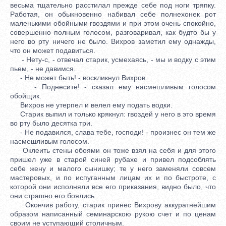
весьма тщательно расстилал прежде себе под ноги тряпку.
Работая, он обыкновенно набивал себе полнехонек рот
маленькими обойными гвоздями и при этом очень спокойно,
совершенно полным голосом, разговаривал, как будто бы у
него во рту ничего не было. Вихров заметил ему однажды,
что он может подавиться.
- Нету-с, - отвечал старик, усмехаясь, - мы и водку с этим
пьем, - не давимся.
- Не может быть! - воскликнул Вихров.
- Поднесите! - сказал ему насмешливым голосом
обойщик.
Вихров не утерпел и велел ему подать водки.
Старик выпил и только крякнул: гвоздей у него в это время
во рту было десятка три.
- Не подавился, слава тебе, господи! - произнес он тем же
насмешливым голосом.
Оклеить стены обоями он тоже взял на себя и для этого
пришел уже в старой синей рубахе и привел подсоблять
себе жену и малого сынишку; те у него заменяли совсем
мастеровых, и по испуганным лицам их и по быстроте, с
которой они исполняли все его приказания, видно было, что
они страшно его боялись.
Окончив работу, старик принес Вихрову аккуратнейшим
образом написанный семинарскою рукою счет и по ценам
своим не уступающий столичным.