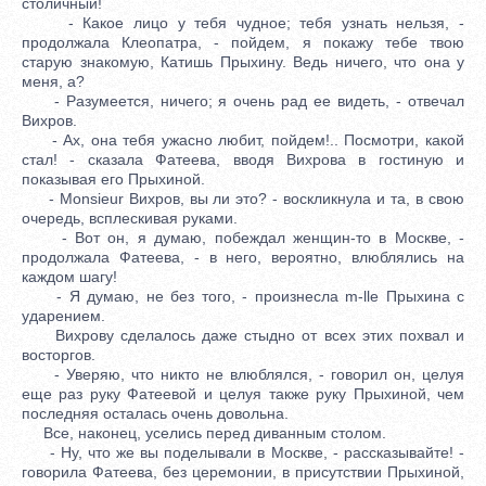
столичный!
- Какое лицо у тебя чудное; тебя узнать нельзя, -
продолжала Клеопатра, - пойдем, я покажу тебе твою
старую знакомую, Катишь Прыхину. Ведь ничего, что она у
меня, а?
- Разумеется, ничего; я очень рад ее видеть, - отвечал
Вихров.
- Ах, она тебя ужасно любит, пойдем!.. Посмотри, какой
стал! - сказала Фатеева, вводя Вихрова в гостиную и
показывая его Прыхиной.
- Monsieur Вихров, вы ли это? - воскликнула и та, в свою
очередь, всплескивая руками.
- Вот он, я думаю, побеждал женщин-то в Москве, -
продолжала Фатеева, - в него, вероятно, влюблялись на
каждом шагу!
- Я думаю, не без того, - произнесла m-lle Прыхина с
ударением.
Вихрову сделалось даже стыдно от всех этих похвал и
восторгов.
- Уверяю, что никто не влюблялся, - говорил он, целуя
еще раз руку Фатеевой и целуя также руку Прыхиной, чем
последняя осталась очень довольна.
Все, наконец, уселись перед диванным столом.
- Ну, что же вы поделывали в Москве, - рассказывайте! -
говорила Фатеева, без церемонии, в присутствии Прыхиной,