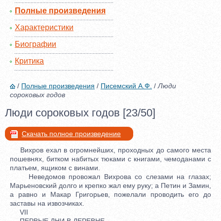
Полные произведения
Характеристики
Биографии
Критика
/
Полные произведения
/
Писемский А.Ф.
/
Люди
сороковых годов
Люди сороковых годов [23/50]
Скачать полное произведение
Вихров ехал в огромнейших, проходных до самого места
пошевнях, битком набитых тюками с книгами, чемоданами с
платьем, ящиком с винами.
Неведомов провожал Вихрова со слезами на глазах;
Марьеновский долго и крепко жал ему руку; а Петин и Замин,
а равно и Макар Григорьев, пожелали проводить его до
заставы на извозчиках.
VII
ПЕРВЫЕ ДНИ В ДЕРЕВНЕ