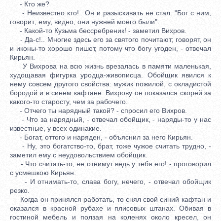
- Кто же?
- Неизвестно кто!.. Он и разыскивать не стал. "Бог с ним,
говорит; ему, видно, они нужней моего были".
- Какой-то Кузьма бессребреник! - заметил Вихров.
- Да-с!.. Многие здесь его за святого почитают; говорят, он
и иконы-то хорошо пишет, потому что богу угоден, - отвечал
Кирьян.
У Вихрова на всю жизнь врезалась в памяти маленькая,
худощавая фигурка уродца-живописца. Обойщик явился к
нему совсем другого свойства: мужик пожилой, с окладистой
бородой и в синем кафтане. Вихрову он показался скорей за
какого-то старосту, чем за рабочего.
- Отчего ты нарядный такой? - спросил его Вихров.
- Что за нарядный, - отвечал обойщик, - наряды-то у нас
известные, у всех одинакие.
- Богат, оттого и наряден, - объяснил за него Кирьян.
- Ну, это богатство-то, брат, тоже чужое считать трудно, -
заметил ему с неудовольствием обойщик.
- Что считать-то, не отнимут ведь у тебя его! - проговорил
с усмешкою Кирьян.
- И отнимать-то, слава богу, нечего, - отвечал обойщик
резко.
Когда он принялся работать, то снял свой синий кафтан и
оказался в красной рубахе и плисовых штанах. Обивая в
гостиной мебель и ползая на коленях около кресел, он