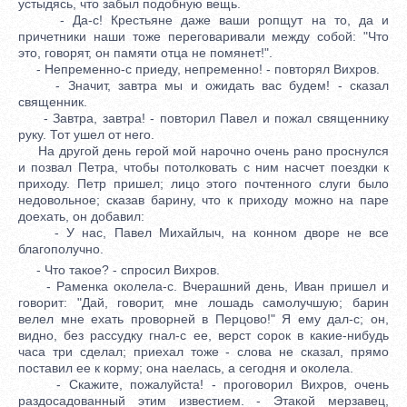
устыдясь, что забыл подобную вещь.
- Да-с! Крестьяне даже ваши ропщут на то, да и
причетники наши тоже переговаривали между собой: "Что
это, говорят, он памяти отца не помянет!".
- Непременно-с приеду, непременно! - повторял Вихров.
- Значит, завтра мы и ожидать вас будем! - сказал
священник.
- Завтра, завтра! - повторил Павел и пожал священнику
руку. Тот ушел от него.
На другой день герой мой нарочно очень рано проснулся
и позвал Петра, чтобы потолковать с ним насчет поездки к
приходу. Петр пришел; лицо этого почтенного слуги было
недовольное; сказав барину, что к приходу можно на паре
доехать, он добавил:
- У нас, Павел Михайлыч, на конном дворе не все
благополучно.
- Что такое? - спросил Вихров.
- Раменка околела-с. Вчерашний день, Иван пришел и
говорит: "Дай, говорит, мне лошадь самолучшую; барин
велел мне ехать проворней в Перцово!" Я ему дал-с; он,
видно, без рассудку гнал-с ее, верст сорок в какие-нибудь
часа три сделал; приехал тоже - слова не сказал, прямо
поставил ее к корму; она наелась, а сегодня и околела.
- Скажите, пожалуйста! - проговорил Вихров, очень
раздосадованный этим известием. - Этакой мерзавец,