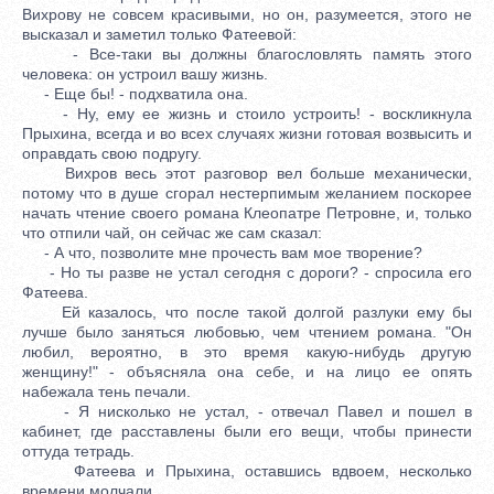
Вихрову не совсем красивыми, но он, разумеется, этого не
высказал и заметил только Фатеевой:
- Все-таки вы должны благословлять память этого
человека: он устроил вашу жизнь.
- Еще бы! - подхватила она.
- Ну, ему ее жизнь и стоило устроить! - воскликнула
Прыхина, всегда и во всех случаях жизни готовая возвысить и
оправдать свою подругу.
Вихров весь этот разговор вел больше механически,
потому что в душе сгорал нестерпимым желанием поскорее
начать чтение своего романа Клеопатре Петровне, и, только
что отпили чай, он сейчас же сам сказал:
- А что, позволите мне прочесть вам мое творение?
- Но ты разве не устал сегодня с дороги? - спросила его
Фатеева.
Ей казалось, что после такой долгой разлуки ему бы
лучше было заняться любовью, чем чтением романа. "Он
любил, вероятно, в это время какую-нибудь другую
женщину!" - объясняла она себе, и на лицо ее опять
набежала тень печали.
- Я нисколько не устал, - отвечал Павел и пошел в
кабинет, где расставлены были его вещи, чтобы принести
оттуда тетрадь.
Фатеева и Прыхина, оставшись вдвоем, несколько
времени молчали.