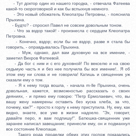
- Тут доктор один из нашего городка, - отвечала Фатеева
какой-то скороговоркой и как бы вспыхнув немного.
- Это новый обожатель Клеопатры Петровны, - пояснила
Прыхина.
- Будто? - спросил Павел не совсем довольным тоном.
- Что за вздор такой! - произнесла с сердцем Клеопатра
Петровна.
- Конечно, вздор; если бы не вздор, разве я стала бы
говорить, - оправдывалась Прыхина.
- Муж, однако, дал вам духовную на все имение, -
заметил Вихров Фатеевой.
- Да бог с ним и с его духовной! По векселю и на свою
седьмую часть я и без нее получила бы все имение!.. Я об
этом ему ни слова и не говорила! Катишь и священник уж
сказали ему о том.
- Я к нему тогда вошла, - начала m-lle Прыхина, очень
довольная, кажется, возможностью рассказать о своих
деяниях, - и прямо ему говорю: "Петр Ермолаевич, что, вы
вашу жену намерены оставить без куска хлеба, за что,
почему, как?" - просто к горлу к нему приступила. Ну, ему, как
видно, знаете, все уже в жизни надоело. "Эх, говорит,
давайте перо, я вам подпишу!". Батюшка-священник уже
заранее написал завещание; принесли ему, он и подмахнул
все состояние Клеопаше.
Такого рода проделки обеих этих госпож показались