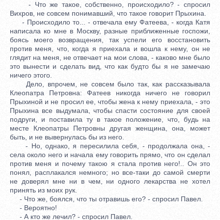
- Что же такое, собственно, происходило? - спросил
Вихров, не совсем понимавший, что такое говорит Прыхина.
- Происходило то... - отвечала ему Фатеева, - когда Катя
написала ко мне в Москву, разные приближенные госпожи,
боясь моего возвращения, так успели его восстановить
против меня, что, когда я приехала и вошла к нему, он не
глядит на меня, не отвечает на мои слова, - каково мне было
это вынести и сделать вид, что как будто бы я не замечаю
ничего этого.
Дело, впрочем, не совсем было так, как рассказывала
Клеопатра Петровна: Фатеев никогда ничего не говорил
Прыхиной и не просил ее, чтобы жена к нему приехала, - это
Прыхина все выдумала, чтобы спасти состояние для своей
подруги, и поставила ту в такое положение, что, будь на
месте Клеопатры Петровны другая женщина, она, может
быть, и не вывернулась бы из него.
- Но, однако, я пересилила себя, - продолжала она, -
села около него и начала ему говорить прямо, что он сделал
против меня и почему такою я стала против него!.. Он это
понял, расплакался немного; но все-таки до самой смерти
не доверял мне ни в чем, ни одного лекарства не хотел
принять из моих рук.
- Что же, боялся, что ты отравишь его? - спросил Павел.
- Вероятно!
- А кто же лечил? - спросил Павел.