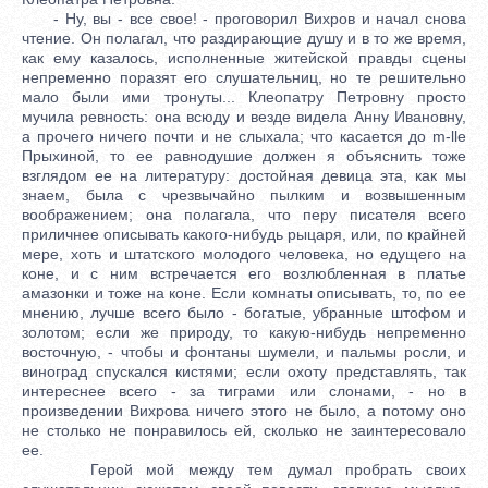
- Ну, вы - все свое! - проговорил Вихров и начал снова
чтение. Он полагал, что раздирающие душу и в то же время,
как ему казалось, исполненные житейской правды сцены
непременно поразят его слушательниц, но те решительно
мало были ими тронуты... Клеопатру Петровну просто
мучила ревность: она всюду и везде видела Анну Ивановну,
а прочего ничего почти и не слыхала; что касается до m-lle
Прыхиной, то ее равнодушие должен я объяснить тоже
взглядом ее на литературу: достойная девица эта, как мы
знаем, была с чрезвычайно пылким и возвышенным
воображением; она полагала, что перу писателя всего
приличнее описывать какого-нибудь рыцаря, или, по крайней
мере, хоть и штатского молодого человека, но едущего на
коне, и с ним встречается его возлюбленная в платье
амазонки и тоже на коне. Если комнаты описывать, то, по ее
мнению, лучше всего было - богатые, убранные штофом и
золотом; если же природу, то какую-нибудь непременно
восточную, - чтобы и фонтаны шумели, и пальмы росли, и
виноград спускался кистями; если охоту представлять, так
интереснее всего - за тиграми или слонами, - но в
произведении Вихрова ничего этого не было, а потому оно
не столько не понравилось ей, сколько не заинтересовало
ее.
Герой мой между тем думал пробрать своих