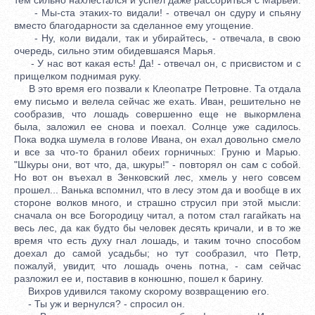
- Мы-ста этаких-то видали! - отвечал он сдуру и спьяну
вместо благодарности за сделанное ему угощение.
- Ну, коли видали, так и убирайтесь, - отвечала, в свою
очередь, сильно этим обидевшаяся Марья.
- У нас вот какая есть! Да! - отвечал он, с присвистом и с
прищелком поднимая руку.
В это время его позвали к Клеопатре Петровне. Та отдала
ему письмо и велела сейчас же ехать. Иван, решительно не
сообразив, что лошадь совершенно еще не выкормлена
была, заложил ее снова и поехал. Солнце уже садилось.
Пока водка шумела в голове Ивана, он ехал довольно смело
и все за что-то бранил обеих горничных: Груню и Марью.
"Шкуры они, вот что, да, шкуры!" - повторял он сам с собой.
Но вот он въехал в Зенковский лес, хмель у него совсем
прошел... Ванька вспомнил, что в лесу этом да и вообще в их
стороне волков много, и страшно струсил при этой мысли:
сначала он все Богородицу читал, а потом стал гагайкать на
весь лес, да как будто бы человек десять кричали, и в то же
время что есть духу гнал лошадь, и таким точно способом
доехал до самой усадьбы; но тут сообразил, что Петр,
пожалуй, увидит, что лошадь очень потна, - сам сейчас
разложил ее и, поставив в конюшню, пошел к барину.
Вихров удивился такому скорому возвращению его.
- Ты уж и вернулся? - спросил он.