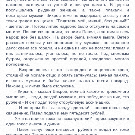
наконец, затянули за упокой и вечную память. В церкви
послышались рыдания женщин, а также плакали и
некоторые мужики. Вихров тоже не выдержал; слезы у него
текли градом по щекам. "Родитель мой, милый, бесценный!"
- шептал он. Потом литию надобно было отслужить на самой
могиле. Пошли священники, за ними Павел, а за ним и весь
народ; все без шапок. На дворе была зимняя вьюга. Ветер
развевал волосы у священников и у мужиков; но странное
дело: свечи все горели, и ни одна из них не погасла: пламя у
них вытягивалось, утончалось, но не гасло. Под снежным
бугром, огороженная простой оградой, находилась могила
полковника.
Вихров вошел в этот загородок и поцеловал крест,
стоящий на могиле отца; и опять затянулась: вечная память,
и опять мужики и бабы начали плакать почти навзрыд.
Наконец, и лития была отслужена.
- Кирьян, - сказал Вихров, полный какого-то тревожного
умиления, - поди, раздай мужикам, кто победнее из них, сто
рублей! - И он подал тому сторублевую ассигнацию.
- И во храм бы вы вкладу сделали! - посоветовал ему
священник. Павел подал и ему пятьдесят рублей.
- Уж и на причет тоже не пожалуете ли? - присовокупили в
один голос дьякон и дьячки.
Павел вынул еще пятьдесят рублей и подал их тоже
священнику. Тот при этом покраснел немного.