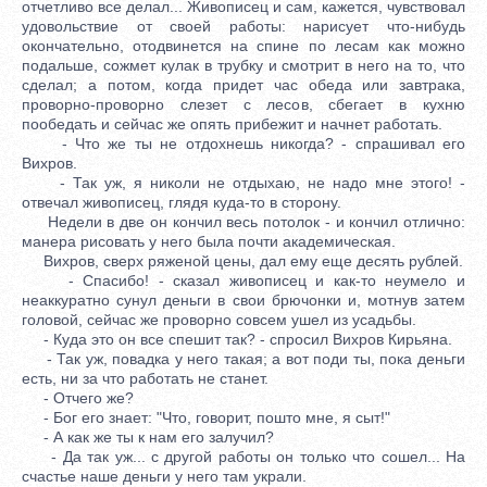
отчетливо все делал... Живописец и сам, кажется, чувствовал
удовольствие от своей работы: нарисует что-нибудь
окончательно, отодвинется на спине по лесам как можно
подальше, сожмет кулак в трубку и смотрит в него на то, что
сделал; а потом, когда придет час обеда или завтрака,
проворно-проворно слезет с лесов, сбегает в кухню
пообедать и сейчас же опять прибежит и начнет работать.
- Что же ты не отдохнешь никогда? - спрашивал его
Вихров.
- Так уж, я николи не отдыхаю, не надо мне этого! -
отвечал живописец, глядя куда-то в сторону.
Недели в две он кончил весь потолок - и кончил отлично:
манера рисовать у него была почти академическая.
Вихров, сверх ряженой цены, дал ему еще десять рублей.
- Спасибо! - сказал живописец и как-то неумело и
неаккуратно сунул деньги в свои брючонки и, мотнув затем
головой, сейчас же проворно совсем ушел из усадьбы.
- Куда это он все спешит так? - спросил Вихров Кирьяна.
- Так уж, повадка у него такая; а вот поди ты, пока деньги
есть, ни за что работать не станет.
- Отчего же?
- Бог его знает: "Что, говорит, пошто мне, я сыт!"
- А как же ты к нам его залучил?
- Да так уж... с другой работы он только что сошел... На
счастье наше деньги у него там украли.