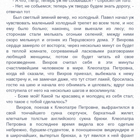
- А что, Петр, теперь уж не собьешься? - спросил он того.
- Нет, не собьемся; теперь уж твердо будем знать дорогу, -
отвечал тот.
Был светлый зимний вечер, но холодный. Павел начал уж
чувствовать маленький холодный трепет во всем теле, и нос
ему было больно; наконец, они выехали из лесу; по
сторонам стали мелькать огоньки селений; между ними
скоро мелькнул и огонек из Перцовского дома. У Вихрова
сердце замерло от восторга; через несколько минут он будет
в теплой комнате, согреваемый ласковыми разговорами
любящей женщины; потом он будет читать ей свое
произведение. Вихров считал себя в эти минуты
счастливейшим человеком в мире. Клеопатра Петровна,
когда ей сказали, что Вихров приехал, выбежала к нему
навстречу и, не замечая даже, что тут стоит лакей, бросилась
гостю на шею и начала его обнимать и целовать; вдруг она
отступила от него на несколько шагов и воскликнула:
- Боже мой! Какой ты красавец и молодец из себя стал;
что такое с тобой сделалось?
Вихров, поехав к Клеопатре Петровне, выфрантился в
свой тончайшего сукна сюртучок, бархатный жилет,
клетчатые толстые английского сукна брюки. Клеопатра
Петровна в последнее время видела все его одетым
небрежно, буршем-студентом, в поношенном вицмундире и
в широчайших, вытертых брюках, а тут явился к ней франт