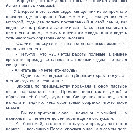
- Вернулся, что там делать-то было! - отвечал Иван, как
бы ни в чем не повинный.
У Вихрова в это время сидел священник из их прежнего
прихода, где похоронен был его отец, - священник еще
молодой, года два только поставленный в свой сан и, как
видно, очень робкий и застенчивый. Павел разговаривал с
ним с уважением, потому что все-таки ожидал в нем видеть
хоть несколько образованного человека.
- Скажите, не скучаете вы вашей деревенской жизнью? -
спрашивал он его.
- Нету-ти!.. Что ж?.. Летом работы полевые, а зимнее
время по приходу со славой и с требами ездим, - отвечал
священник.
- А читать вы имеете что-нибудь?
- Одни только ведомости губернские храм получает;
чтение скучное и незанятное.
Вихрова по преимуществу поражала в юном пастыре
явная неразвитость его. "Прежние попы как-то умней и
образованней были", - думал он. Священник, наконец, встал
на ноги и, видимо, некоторое время сбирался что-то такое
сказать.
- Вы вот приехали сюда, - начал он с улыбкой, - а
панихиды по папеньке до сей поры еще не отслужили.
- Ах, боже мой, я завтра же отслужу и приеду для этого в
церковь! - воскликнул Павел, спохватившись и в самом деле