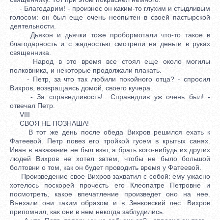
- Благодарим! - произнес он каким-то глухим и стыдливым
голосом: он был еще очень неопытен в своей пастырской
деятельности.
Дьякон и дьячки тоже пробормотали что-то такое в
благодарность и с жадностью смотрели на деньги в руках
священника.
Народ в это время все стоял еще около могилы
полковника, и некоторые продолжали плакать.
- Петр, за что так любили покойного отца? - спросил
Вихров, возвращаясь домой, своего кучера.
- За справедливость!.. Справедлив уж очень был! -
отвечал Петр.
VIII
СВОЯ НЕ ПОЗНАША!
В тот же день после обеда Вихров решился ехать к
Фатеевой. Петр повез его тройкой гусем в крытых санях.
Иван в наказание не был взят, а брать кого-нибудь из других
людей Вихров не хотел затем, чтобы не было большой
болтовни о том, как он будет проводить время у Фатеевой.
Произведение свое Вихров захватил с собой: ему ужасно
хотелось поскорей прочесть его Клеопатре Петровне и
посмотреть, какое впечатление произведет оно на нее.
Въехали они таким образом и в Зенковский лес. Вихров
припомнил, как они в нем некогда заблудились.