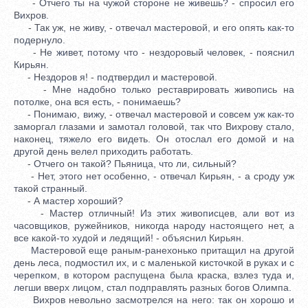
- Отчего ты на чужой стороне не живешь? - спросил его
Вихров.
- Так уж, не живу, - отвечал мастеровой, и его опять как-то
подернуло.
- Не живет, потому что - нездоровый человек, - пояснил
Кирьян.
- Нездоров я! - подтвердил и мастеровой.
- Мне надобно только реставрировать живопись на
потолке, она вся есть, - понимаешь?
- Понимаю, вижу, - отвечал мастеровой и совсем уж как-то
заморгал глазами и замотал головой, так что Вихрову стало,
наконец, тяжело его видеть. Он отослал его домой и на
другой день велел приходить работать.
- Отчего он такой? Пьяница, что ли, сильный?
- Нет, этого нет особенно, - отвечал Кирьян, - а сроду уж
такой странный.
- А мастер хороший?
- Мастер отличный! Из этих живописцев, али вот из
часовщиков, ружейников, никогда народу настоящего нет, а
все какой-то худой и ледящий! - объяснил Кирьян.
Мастеровой еще раным-ранехонько притащил на другой
день леса, подмостил их, и с маленькой кисточкой в руках и с
черепком, в котором распущена была краска, взлез туда и,
легши вверх лицом, стал подправлять разных богов Олимпа.
Вихров невольно засмотрелся на него: так он хорошо и