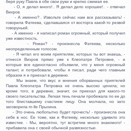
беря руку Павла в обе свои руки и крепко сжимая ее.
- О, я делал много!.. Я делал дело хорошее!.. - отвечал
Вихров.
- А именно?.. Извольте сейчас нам все рассказывать! -
говорила Фатеева, сделавшаяся от восторга какой-то резвой
говоруньей.
- А именно - я написал роман огромный, который получил
уже известность.
- Роман? - произнесла Фатеева, несколько
неопределенным голосом.
- Я читал его моим приятелям, которых ты вот знаешь, -
отнесся Вихров прямо уже к Клеопатре Петровне, - и
которые все единогласно объявили, что у меня огромный
талант, и потребовали, чтобы я писал; ради чего главным
образом я и приехал в деревню.
Мы знаем, что вкус и мнения оборванных приятелей
Павла Клеопатра Петровна не очень высоко ценила; но
кроме того, в деревню, значит, он приехал для какого-то
своего писательства. Легкая тень печали пробежала по ее до
того блиставшему счастием лицу. Она молчала, но зато
заговорила m-lle Прыхина.
- Это очень любопытно будет прочесть! - произнесла она
себе в нос. Ее тоже, как и Фатееву, несколько удивило это
известие. - Мы, вероятно, тут встретим много знакомого! -
прибавила она с своей обычной развязностью.