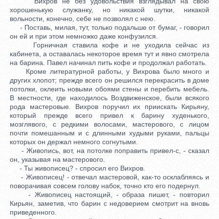
Вихров не без удовольствия взглядывал на свою
хорошенькую служанку, но никакой шутки, никакой
вольности, конечно, себе не позволял с нею.
- Поставь, милая, тут, только подальше от бумаг, - говорил
он ей и при этом немножко даже конфузился.
Горничная ставила кофе и не уходила сейчас из
кабинета, а оставалась некоторое время тут и явно смотрела
на барина. Павел начинал пить кофе и продолжал работать.
Кроме литературной работы, у Вихрова было много и
других хлопот; прежде всего он решился перекрасить в доме
потолки, оклеить новыми обоями стены и перебить мебель.
В местности, где находилось Воздвиженское, были всякого
рода мастеровые. Вихров поручил их приискать Кирьяну,
который прежде всего привел к барину худенького,
мозглявого, с редкими волосами, мастерового, с лицом
почти помешанным и с длинными худыми руками, пальцы
которых он держал немного согнутыми.
- Живопись, вот, на потолке поправить привел-с, - сказал
он, указывая на мастерового.
- Ты живописец? - спросил его Вихров.
- Живописец! - отвечал мастеровой, как-то осклабляясь и
поворачивая совсем голову набок, точно кто его подернул.
- Живописец настоящий, - образа пишет, - повторил
Кирьян, заметив, что барин с недоверием смотрит на вновь
приведенного.