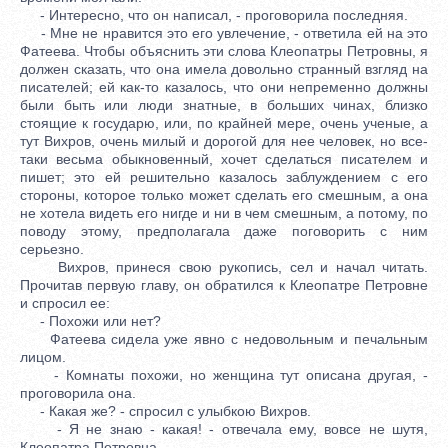
- Интересно, что он написал, - проговорила последняя.
- Мне не нравится это его увлечение, - ответила ей на это
Фатеева. Чтобы объяснить эти слова Клеопатры Петровны, я
должен сказать, что она имела довольно странный взгляд на
писателей; ей как-то казалось, что они непременно должны
были быть или люди знатные, в больших чинах, близко
стоящие к государю, или, по крайней мере, очень ученые, а
тут Вихров, очень милый и дорогой для нее человек, но все-
таки весьма обыкновенный, хочет сделаться писателем и
пишет; это ей решительно казалось заблуждением с его
стороны, которое только может сделать его смешным, а она
не хотела видеть его нигде и ни в чем смешным, а потому, по
поводу этому, предполагала даже поговорить с ним
серьезно.
Вихров, принеся свою рукопись, сел и начал читать.
Прочитав первую главу, он обратился к Клеопатре Петровне
и спросил ее:
- Похожи или нет?
Фатеева сидела уже явно с недовольным и печальным
лицом.
- Комнаты похожи, но женщина тут описана другая, -
проговорила она.
- Какая же? - спросил с улыбкою Вихров.
- Я не знаю - какая! - отвечала ему, вовсе не шутя,
Клеопатра Петровна.