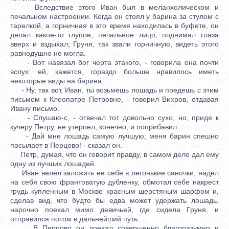
Вследствие этого Иван был в меланхолическом и
печальном настроении. Когда он стоял у барина за стулом с
тарелкой, а горничная в это время находилась в буфете, он
делал какое-то глупое, печальное лицо, поднимал глаза
вверх и вздыхал; Груня, так звали горничную, видеть этого
равнодушно не могла.
- Вот навязал бог черта этакого, - говорила она почти
вслух: ей, кажется, гораздо больше нравилось иметь
некоторые виды на барина.
- Ну, так вот, Иван, ты возьмешь лошадь и поедешь с этим
письмом к Клеопатре Петровне, - говорил Вихров, отдавая
Ивану письмо.
- Слушаю-с, - отвечал тот довольно сухо, но, придя к
кучеру Петру, не утерпел, конечно, и поприбавил:
- Дай мне лошадь самую лучшую; меня барин спешно
посылает в Перцово! - сказал он.
Петр, думая, что он говорит правду, в самом деле дал ему
одну из лучших лошадей.
Иван велел заложить ее себе в легонькие саночки, надел
на себя свою франтоватую дубленку, обмотал себе накрест
грудь купленным в Москве красным шерстяным шарфом и,
сделав вид, что будто бы едва может удержать лошадь,
нарочно поехал мимо девичьей, где сидела Груня, и
отправился потом в дальнейший путь.
В Перцово он доехал совершенно благоразумно и