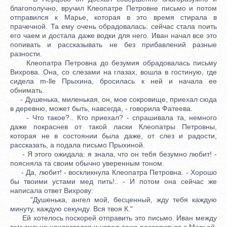
благополучно, вручил Клеопатре Петровне письмо и потом
отправился к Марье, которая в это время стирала в
прачечной. Та ему очень обрадовалась: сейчас стала поить
его чаем и достала даже водки для него. Иван начал все это
попивать и рассказывать не без прибавлений разные
разности.
Клеопатра Петровна до безумия обрадовалась письму
Вихрова. Она, со слезами на глазах, вошла в гостиную, где
сидела m-lle Прыхина, бросилась к ней и начала ее
обнимать.
- Душенька, миленькая, он, мое сокровище, приехал сюда
в деревню, может быть, навсегда, - говорила Фатеева.
- Что такое?.. Кто приехал? - спрашивала та, немного
даже покраснев от такой ласки Клеопатры Петровны,
которая не в состоянии была даже, от слез и радости,
рассказать, а подала письмо Прыхиной.
- Я этого ожидала: я знала, что он тебя безумно любит! -
поясняла та своим обычно уверенным тоном.
- Да, любит! - воскликнула Клеопатра Петровна. - Хорошо
бы твоими устами мед пить!.. - И потом она сейчас же
написала ответ Вихрову:
"Душенька, ангел мой, бесценный, жду тебя каждую
минуту, каждую секунду. Вся твоя К."
Ей хотелось поскорей отправить это письмо. Иван между
тем сильно нахлестался и успел даже рассориться с Марьей.