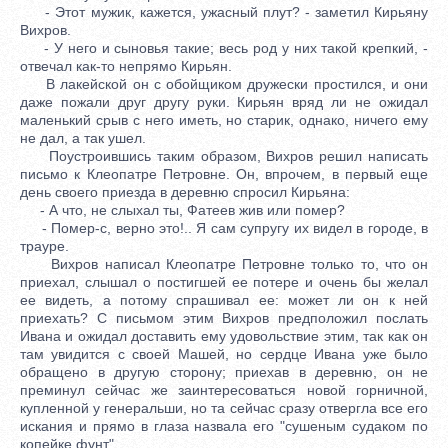
- Этот мужик, кажется, ужасный плут? - заметил Кирьяну
Вихров.
- У него и сыновья такие; весь род у них такой крепкий, -
отвечал как-то непрямо Кирьян.
В лакейской он с обойщиком дружески простился, и они
даже пожали друг другу руки. Кирьян вряд ли не ожидал
маленький срыв с него иметь, но старик, однако, ничего ему
не дал, а так ушел.
Поустроившись таким образом, Вихров решил написать
письмо к Клеопатре Петровне. Он, впрочем, в первый еще
день своего приезда в деревню спросил Кирьяна:
- А что, не слыхал ты, Фатеев жив или помер?
- Помер-с, верно это!.. Я сам супругу их видел в городе, в
трауре.
Вихров написал Клеопатре Петровне только то, что он
приехал, слышал о постигшей ее потере и очень бы желал
ее видеть, а потому спрашивал ее: может ли он к ней
приехать? С письмом этим Вихров предположил послать
Ивана и ожидал доставить ему удовольствие этим, так как он
там увидится с своей Машей, но сердце Ивана уже было
обращено в другую сторону; приехав в деревню, он не
преминул сейчас же заинтересоваться новой горничной,
купленной у генеральши, но та сейчас сразу отвергла все его
искания и прямо в глаза назвала его "сушеным судаком по
копейке фунт".