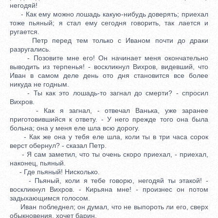
негодяй!
- Как ему можно лошадь какую-нибудь доверять; приехал
тоже пьяный; я стал ему сегодня говорить, так лается и
ругается.
Петр перед тем только с Иваном почти до драки
разругались.
- Позовите мне его! Он начинает меня окончательно
выводить из терпенья! - воскликнул Вихров, видевший, что
Иван в самом деле день ото дня становится все более
никуда не годным.
- Ты как это лошадь-то загнал до смерти? - спросил
Вихров.
- Как я загнал, - отвечал Ванька, уже заранее
приготовившийся к ответу. - У него прежде того она была
больна; она у меня еле шла всю дорогу.
- Как же она у тебя еле шла, коли ты в три часа сорок
верст обернул? - сказал Петр.
- Я сам заметил, что ты очень скоро приехал, - приехал,
наконец, пьяный.
- Где пьяный! Нисколько.
- Пьяный, коли я тебе говорю, негодяй ты этакой! -
воскликнул Вихров. - Кирьяна мне! - произнес он потом
задыхающимся голосом.
Иван побледнел; он думал, что не выпороть ли его, сверх
обыкновения, хочет барин.