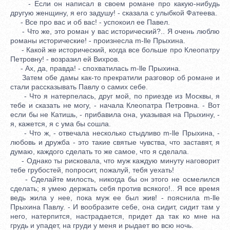
- Если он написал в своем романе про какую-нибудь
другую женщину, я его задушу! - сказала с улыбкой Фатеева.
- Все про вас и об вас! - успокоил ее Павел.
- Что же, это роман у вас исторический?.. Я очень люблю
романы исторические! - произнесла m-lle Прыхина.
- Какой же исторический, когда все больше про Клеопатру
Петровну! - возразил ей Вихров.
- Ах, да, правда! - спохватилась m-lle Прыхина.
Затем обе дамы как-то прекратили разговор об романе и
стали рассказывать Павлу о самих себе.
- Что я натерпелась, друг мой, по приезде из Москвы, я
тебе и сказать не могу, - начала Клеопатра Петровна. - Вот
если бы не Катишь, - прибавила она, указывая на Прыхину, -
я, кажется, я с ума бы сошла.
- Что ж, - отвечала несколько стыдливо m-lle Прыхина, -
любовь и дружба - это такие святые чувства, что заставят, я
думаю, каждого сделать то же самое, что я сделала.
- Однако ты рисковала, что муж каждую минуту наговорит
тебе грубостей, попросит, пожалуй, тебя уехать!
- Сделайте милость, никогда бы он этого не осмелился
сделать; я умею держать себя против всякого!.. Я все время
ведь жила у нее, пока муж ее был жив! - пояснила m-lle
Прыхина Павлу. - И вообразите себе, она сидит, сидит там у
него, натерпится, настрадается, придет да так ко мне на
грудь и упадет, на груди у меня и рыдает во всю ночь.