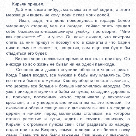
Кирьян пришел.
- Дай мне какого-нибудь мальчика за мной ходить, а этого
мерзавца и видеть не хочу: поди с глаз моих долой.
Иван, видя, что дело повернулось в гораздо более
умеренную сторону, чем он ожидал, сейчас опять придал
себе бахваловато-насмешливую улыбку, проговорил: "Мне
как прикажете-с!" - и ушел. Он даже ожидал, что вечером
опять за ним придут и позовут его в комнаты и что барин
ничего ему не скажет, а, напротив, сам еще как будто бы
стыдиться его будет.
Вихров через несколько времени выехал к приходу. Он
никогда во всю жизнь не бывал ни на одной панихиде.
Священник и дьякон служили обедню в черных ризах.
Когда Павел входил, все мужики и бабы ему кланялись. Это
все почти были его мужики. К концу обедни он стал замечать,
что церковь все больше и больше наполнялась народом. Это
уже приходили мужики и бабы из чужих, соседних деревень
и, приходя, потихоньку что-то спрашивали у вихровских
крестьян, а те утвердительно кивали им на это головой. По
окончании обедни священник с дьяконом вышли на средину
церкви и начали перед маленьким столиком, на котором
стояло распятие и кутья, кадить и служить панихиду; а
Кирьян, с огромным пучком свеч, стал раздавать их народу,
подав при этом Вихрову самую толстую и из белого воску
свечу. Свечи эти все были зажжены. Священник с дьяконом,