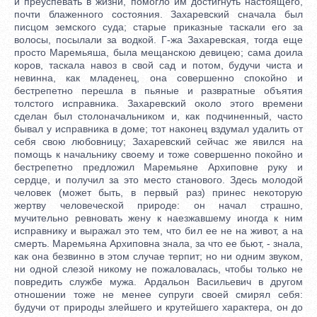
и преуспевать в жизни, помогло им достигнуть настоящего,
почти блаженного состояния. Захаревский сначала был
писцом земского суда; старые приказные таскали его за
волосы, посылали за водкой. Г-жа Захаревская, тогда еще
просто Маремьяша, была мещанскою девицею; сама доила
коров, таскала навоз в свой сад и потом, будучи чиста и
невинна, как младенец, она совершенно спокойно и
бестрепетно перешла в пьяные и развратные объятия
толстого исправника. Захаревский около этого времени
сделан был столоначальником и, как подчиненный, часто
бывал у исправника в доме; тот наконец вздумал удалить от
себя свою любовницу; Захаревский сейчас же явился на
помощь к начальнику своему и тоже совершенно покойно и
бестрепетно предложил Маремьяне Архиповне руку и
сердце, и получил за это место станового. Здесь молодой
человек (может быть, в первый раз) принес некоторую
жертву человеческой природе: он начал страшно,
мучительно ревновать жену к наезжавшему иногда к ним
исправнику и выражал это тем, что бил ее не на живот, а на
смерть. Маремьяна Архиповна знала, за что ее бьют, - знала,
как она безвинно в этом случае терпит; но ни одним звуком,
ни одной слезой никому не пожаловалась, чтобы только не
повредить службе мужа. Ардальон Васильевич в другом
отношении тоже не менее супруги своей смирял себя:
будучи от природы злейшего и крутейшего характера, он до