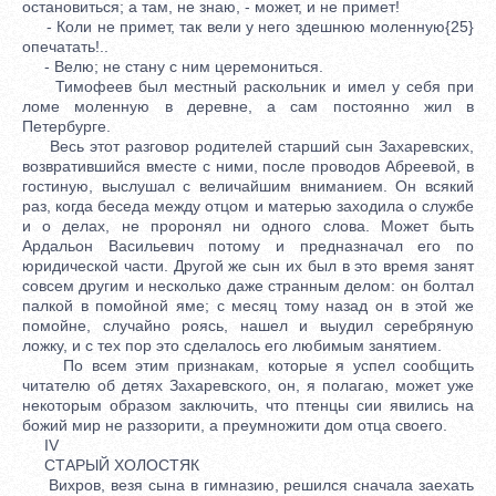
остановиться; а там, не знаю, - может, и не примет!
- Коли не примет, так вели у него здешнюю моленную{25}
опечатать!..
- Велю; не стану с ним церемониться.
Тимофеев был местный раскольник и имел у себя при
ломе моленную в деревне, а сам постоянно жил в
Петербурге.
Весь этот разговор родителей старший сын Захаревских,
возвратившийся вместе с ними, после проводов Абреевой, в
гостиную, выслушал с величайшим вниманием. Он всякий
раз, когда беседа между отцом и матерью заходила о службе
и о делах, не проронял ни одного слова. Может быть
Ардальон Васильевич потому и предназначал его по
юридической части. Другой же сын их был в это время занят
совсем другим и несколько даже странным делом: он болтал
палкой в помойной яме; с месяц тому назад он в этой же
помойне, случайно роясь, нашел и выудил серебряную
ложку, и с тех пор это сделалось его любимым занятием.
По всем этим признакам, которые я успел сообщить
читателю об детях Захаревского, он, я полагаю, может уже
некоторым образом заключить, что птенцы сии явились на
божий мир не раззорити, а преумножити дом отца своего.
IV
СТАРЫЙ ХОЛОСТЯК
Вихров, везя сына в гимназию, решился сначала заехать