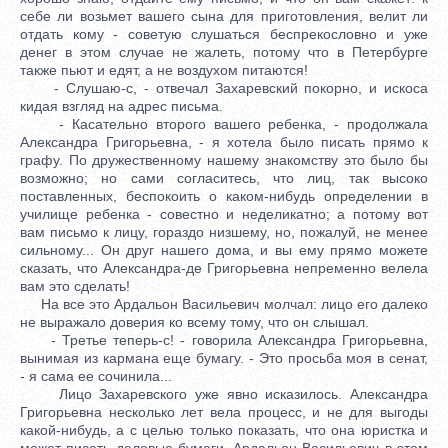
себе ли возьмет вашего сына для приготовления, велит ли
отдать кому - советую слушаться беспрекословно и уже
денег в этом случае не жалеть, потому что в Петербурге
также пьют и едят, а не воздухом питаются!
- Слушаю-с, - отвечал Захаревский покорно, и искоса
кидая взгляд на адрес письма.
- Касательно второго вашего ребенка, - продолжала
Александра Григорьевна, - я хотела было писать прямо к
графу. По дружественному нашему знакомству это было бы
возможно; но сами согласитесь, что лиц, так высоко
поставленных, беспокоить о каком-нибудь определении в
училище ребенка - совестно и неделикатно; а потому вот
вам письмо к лицу, гораздо низшему, но, пожалуй, не менее
сильному... Он друг нашего дома, и вы ему прямо можете
сказать, что Александра-де Григорьевна непременно велела
вам это сделать!
На все это Ардальон Васильевич молчал: лицо его далеко
не выражало доверия ко всему тому, что он слышал.
- Третье теперь-с! - говорила Александра Григорьевна,
вынимая из кармана еще бумагу. - Это просьба моя в сенат,
- я сама ее сочинила...
Лицо Захаревского уже явно исказилось. Александра
Григорьевна несколько лет вела процесс, и не для выгоды
какой-нибудь, а с целью только показать, что она юристка и
может писать деловые бумаги. Ардальон Васильевич в этом