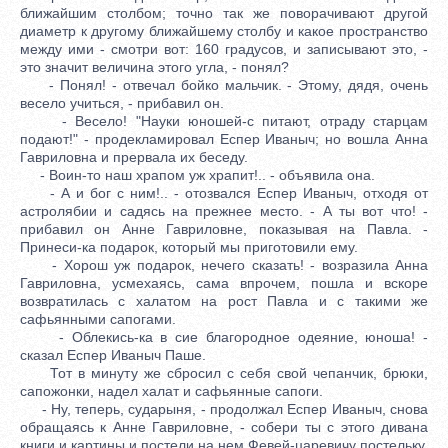
ближайшим столбом; точно так же поворачивают другой
диаметр к другому ближайшему столбу и какое пространство
между ими - смотри вот: 160 градусов, и записывают это, -
это значит величина этого угла, - понял?
- Понял! - отвечал бойко мальчик. - Этому, дядя, очень
весело учиться, - прибавил он.
- Весело! "Науки юношей-с питают, отраду старцам
подают!" - продекламировал Еспер Иваныч; но вошла Анна
Гавриловна и прервала их беседу.
- Воин-то наш храпом уж храпит!.. - объявила она.
- А и бог с ним!.. - отозвался Еспер Иваныч, отходя от
астролябии и садясь на прежнее место. - А ты вот что! -
прибавил он Анне Гавриловне, показывая на Павла. -
Принеси-ка подарок, который мы приготовили ему.
- Хорош уж подарок, нечего сказать! - возразила Анна
Гавриловна, усмехаясь, сама впрочем, пошла и вскоре
возвратилась с халатом на рост Павла и с такими же
сафьянными сапогами.
- Облекись-ка в сие благородное одеяние, юноша! -
сказал Еспер Иваныч Паше.
Тот в минуту же сбросил с себя свой чепанчик, брюки,
сапожонки, надел халат и сафьянные сапоги.
- Ну, теперь, сударыня, - продолжал Еспер Иваныч, снова
обращаясь к Анне Гавриловне, - собери ты с этого дивана
книги и картины и постели на нем Февей-царевичу постельку.