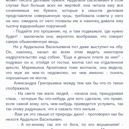
случае был больше всех ее жертвой: она читала ему все
сочиняемые ею бумаги, которые в смысле деловом
представляли совершенную чушь; требовала совета у него
на них, ожидала от него похвалы им и наконец давала ему
тысячу вздорнейших поручений.
- Подайте это прошение, ну, и там подмажьте, где нужно
будет! - заключила она, вероятно воображая, что говорит
самую обыкновенную вещь.
Но у Ардальона Васильевича пот даже выступил на лбу.
Он, наконец, начал во всем этом видеть некоторое
надругательство над собою. "Еще и деньги плати за нее!" -
подумал он и, отойдя от гостьи, молча сел на отдаленное
кресло. Маремьяна Архиповна тоже молчала; она видела,
что муж ее чем-то недоволен, но чем именно - понять
хорошенько не могла.
Александра Григорьевна между тем как бы что-то такое
соображала.
- На свете так мало людей, - начала она, прищуривая
глаза, - которые бы что-нибудь для кого сделали, что право,
если самой кому хоть чем-нибудь приведется услужить, так
так этому радуешься, что и сказать того нельзя...
- Вам уж это свыше от природы дано! - проговорил как бы
нехотя Ардальон Васильевич.
- А по-моему так это от бога, по его внушениям! -