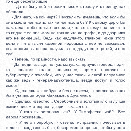
то еще секретаришке!
- Да ты бы у ней и просил писем к графу и к принцу, как
обещала!
- Для чего, на кой черт? Неужели ты думаешь, что если бы
она смела написать, так не написала бы? К самому царю бы
накатала, чтобы только говорили, что вот к кому она пишет; а
то видно с ее письмом не только что до графа, и до дворника
его не дойдешь!.. Ведь как надула-то, главное: из-за этого
дела я пять тысяч казенной недоимки с нее не взыскивал,
два строгих выговора получил за то; дадут еще третий, и под
суд!
- Теперь, по крайности, надо взыскать!
- Да, поди, взыщи; нет уж, матушка, приучил теперь; поди-
ка: понажми только посильнее, прямо поскачет к
губернатору с жалобой, что у нас такой и сякой исправник:
как же ведь - генерал-адъютантша, везде доступ и голос
имеет!
- Сделаешь как-нибудь и без ее писем, - проговорила как
бы в утешение мужа Маремьяна Архиповна.
- Сделаю, известно!.. Серебряные и золотые ключи лучше
всяких писем отворяют двери, - сказал он.
- У кого ты остановишься?.. У Тимофеева, чай?.. Все
даром проживешь...
- У него попробую, - отвечал исправник, почесывая в
голове: - когда здесь был, беспременно просил, чтобы у него