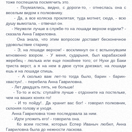
тоже поспешила посмягчить это.
- Поумаялись, видно, с дороги-то, - отнеслась она с
веселым видом к полковнику.
- Да, а все коляска проклятая; туда мотнет, сюда, - всю
душу вымотала, - отвечал он.
- Неужели лучше в службе-то на лошади верхом ездили? -
сказала Анна Гавриловна.
Она знала, что этим вопросом доставит бесконечное
удовольствие старику.
- Э, на лошади верхом! - воскликнул он с вспыхнувшим
мгновенно взором. - У меня, сударыня, был карабахский
жеребец - люлька или еще покойнее того; от Нухи до Баки
триста верст, а я на нем в двое суток доезжал; на лошади
ешь и на лошади спишь.
- А сколько вам лет-то тогда было, барин - барин-
хвастун!.. - перебила Анна Гавриловна.
- Лет двадцать пять, не больше!
- То-то и есть: ступайте лучше - отдохните на постельке,
чем на ваших конях-то!
- И то пойду!.. Да хранит вас бог! - говорил полковник,
склоняя голову и уходя.
Анна Гавриловна тоже последовала за ним.
- Идти уложить его! - говорила она.
Ко всем гостям, которых Еспер Иваныч любил, Анна
Гавриловна была до нежности ласкова.