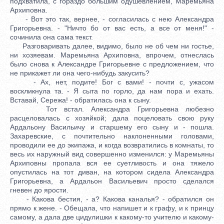
подхватила, с гораздо большим одушевлением, Маремьяна
Архиповна.
- Вот это так, вернее, - согласилась с нею Александра
Григорьевна. - "Ничто бо от вас есть, а все от меня!" -
сочинила она сама текст.
Разговаривать далее, видимо, было не об чем ни гостье,
ни хозяевам. Маремьяна Архиповна, впрочем, отнеслась
было снова к Александре Григорьевне с предложением, что
не прикажет ли она чего-нибудь закусить?
- Ах, нет, подите! Бог с вами! - почти с, ужасом
воскликнула та. - Я сыта по горло, да нам пора и ехать.
Вставай, Сережа! - обратилась она к сыну.
Тот встал. Александра Григорьевна любезно
расцеловалась с хозяйкой; дала поцеловать свою руку
Ардальону Васильичу и старшему его сыну и - пошла.
Захаревские, с почтительно наклоненными головами,
проводили ее до экипажа, и когда возвратились в комнаты, то
весь их наружный вид совершенно изменился: у Маремьяны
Архиповны пропала вся ее суетливость и она тяжело
опустилась на тот диван, на котором сидела Александра
Григорьевна, а Ардальон Васильевич просто сделался
гневен до ярости.
- Какова бестия, - а? Какова каналья? - обратился он
прямо к жене. - Обещала, что напишет и к графу, и к принцу
самому, а дала две цидулишки к какому-то учителю и какому-