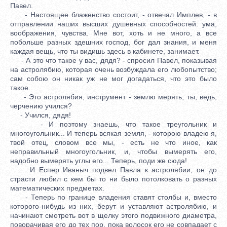
Павел.
- Настоящее блаженство состоит, - отвечал Имплев, - в
отправлении наших высших душевных способностей: ума,
воображения, чувства. Мне вот, хоть и не много, а все
побольше разных здешних господ, бог дал знания, и меня
каждая вещь, что ты видишь здесь в кабинете, занимает.
- А это что такое у вас, дядя? - спросил Павел, показывая
на астролябию, которая очень возбуждала его любопытство;
сам собою он никак уж не мог догадаться, что это было
такое.
- Это астролябия, инструмент - землю мерять; ты, ведь,
черчению учился?
- Учился, дядя!
- И поэтому знаешь, что такое треугольник и
многоугольник... И теперь всякая земля, - которою владею я,
твой отец, словом все мы, - есть не что иное, как
неправильный многоугольник, и, чтобы вымерять его,
надобно вымерять углы его... Теперь, поди же сюда!
И Еспер Иваныч подвел Павла к астролябии; он до
страсти любил с кем бы то ни было потолковать о разных
математических предметах.
- Теперь по границе владения ставят столбы и, вместо
которого-нибудь из них, берут и уставляют астролябию, и
начинают смотреть вот в щелку этого подвижного диаметра,
поворачивая его до тех пор, пока волосок его не совпадает с