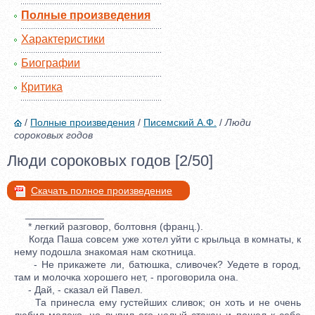
Полные произведения
Характеристики
Биографии
Критика
/
Полные произведения
/
Писемский А.Ф.
/
Люди
сороковых годов
Люди сороковых годов [2/50]
Скачать полное произведение
______________
* легкий разговор, болтовня (франц.).
Когда Паша совсем уже хотел уйти с крыльца в комнаты, к
нему подошла знакомая нам скотница.
- Не прикажете ли, батюшка, сливочек? Уедете в город,
там и молочка хорошего нет, - проговорила она.
- Дай, - сказал ей Павел.
Та принесла ему густейших сливок; он хоть и не очень
любил молоко, но выпил его целый стакан и пошел к себе