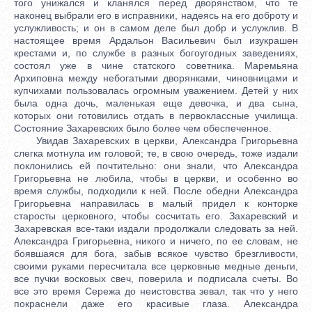
того унижался и кланялся перед дворянством, что те
наконец выбрали его в исправники, надеясь на его доброту и
услужливость; и он в самом деле был добр и услужлив. В
настоящее время Ардальон Васильевич был изукрашен
крестами и, по службе в разных богоугодных заведениях,
состоял уже в чине статского советника. Маремьяна
Архиповна между небогатыми дворянками, чиновницами и
купчихами пользовалась огромным уважением. Детей у них
была одна дочь, маленькая еще девочка, и два сына,
которых они готовились отдать в первоклассные училища.
Состояние Захаревских было более чем обеспеченное.
Увидав Захаревских в церкви, Александра Григорьевна
слегка мотнула им головой; те, в свою очередь, тоже издали
поклонились ей почтительно: они знали, что Александра
Григорьевна не любила, чтобы в церкви, и особенно во
время службы, подходили к ней. После обедни Александра
Григорьевна направилась в малый придел к конторке
старосты церковного, чтобы сосчитать его. Захаревский и
Захаревская все-таки издали продолжали следовать за ней.
Александра Григорьевна, никого и ничего, по ее словам, не
боявшаяся для бога, забыв всякое чувство брезгливости,
своими руками пересчитала все церковные медные деньги,
все пучки восковых свеч, поверила и подписала счеты. Во
все это время Сережа до неистовства зевал, так что у него
покраснели даже его красивые глаза. Александра