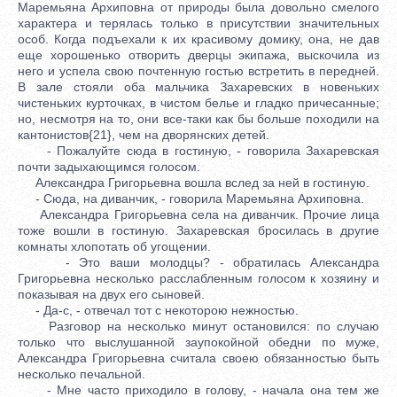
Маремьяна Архиповна от природы была довольно смелого
характера и терялась только в присутствии значительных
особ. Когда подъехали к их красивому домику, она, не дав
еще хорошенько отворить дверцы экипажа, выскочила из
него и успела свою почтенную гостью встретить в передней.
В зале стояли оба мальчика Захаревских в новеньких
чистеньких курточках, в чистом белье и гладко причесанные;
но, несмотря на то, они все-таки как бы больше походили на
кантонистов{21}, чем на дворянских детей.
- Пожалуйте сюда в гостиную, - говорила Захаревская
почти задыхающимся голосом.
Александра Григорьевна вошла вслед за ней в гостиную.
- Сюда, на диванчик, - говорила Маремьяна Архиповна.
Александра Григорьевна села на диванчик. Прочие лица
тоже вошли в гостиную. Захаревская бросилась в другие
комнаты хлопотать об угощении.
- Это ваши молодцы? - обратилась Александра
Григорьевна несколько расслабленным голосом к хозяину и
показывая на двух его сыновей.
- Да-с, - отвечал тот с некоторою нежностью.
Разговор на несколько минут остановился: по случаю
только что выслушанной заупокойной обедни по муже,
Александра Григорьевна считала своею обязанностью быть
несколько печальной.
- Мне часто приходило в голову, - начала она тем же