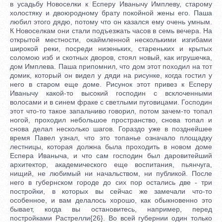
в усадьбу Новоселки к Есперу Иванычу Имплеву, старому
холостяку и двоюродному брату покойной жены его. Паша
любил этого дядю, потому что он казался ему очень умным.
К Новоселкам они стали подъезжать часов в семь вечера. На
открытой местности, окаймленной несколькими изгибами
широкой реки, посреди низеньких, стареньких и крытых
соломою изб и скотных дворов, стоял новый, как игрушечка,
дом Имплева. Паша припомнил, что дом этот походил на тот
домик, который он видел у дяди на рисунке, когда гостил у
него в старом еще доме. Рисунок этот привез к Есперу
Иванычу какой-то высокий господин с всклоченными
волосами и в синем фраке с светлыми пуговицами. Господин
этот что-то такое запальчиво говорил, потом зачем-то топал
ногой, проходил небольшое пространство, снова топал и
снова делал несколько шагов. Гораздо уже в позднейшее
время Павел узнал, что это топанье означало площадку
лестницы, которая должна была проходить в новом доме
Еспера Иваныча, и что сам господин был даровитейший
архитектор, академического еще воспитания, пьянчуга,
нищий, не любимый ни начальством, ни публикой. После
него в губернском городе до сих пор остались две - три
постройки, в которых вы сейчас же замечали что-то
особенное, и вам делалось хорошо, как обыкновенно это
бывает, когда вы остановитесь, например, перед
постройками Растрелли{26}. Во всей губернии один только