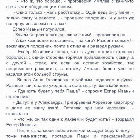
- Что ж, это хорошо, - проговорил Имплев с каким-то
светлым и ободряющим лицом.
- Одно только - жаль расстаться... Один ведь он у меня, -
только свету и радости!.. - произнес полковник, и у него уж
навернулись слезы на глазах.
Еспер Иваныч потупился.
- Зачем же расставаться - живи с ним! - проговорил он.
- А как хозяйство-то оставить, - на кого? Разорят совсем! -
воскликнул полковник, почти в отчаянии разводя руками.
Еспер Иванович понял, что в душе старика страшно
боролись: с одной стороны, горячая привязанность к сыну, а
с другой - страх, что если он оставит хозяйство, так
непременно разорится; а потому Имплев более уже не
касался этой больной струны.
Вошла Анна Гавриловна с чайным подносом в руках.
Разнеся чай, она не уходила, а осталась тут же в кабинете.
- Где жить будет у тебя Паша? - спросил Еспер Иваныч
полковника.
- Да тут, я у Александры Григорьевны Абреевой квартирку
в доме ее внизу взял!.. Оставлю при нем человека!.. -
отвечал тот.
- Что же, он так один с лакеем и будет жить? - возразил
Еспер Иваныч.
- Нет, я сына моей небогатенькой соседки беру к нему, -
тоже гимназистик, постарше Паши и прекраснейший