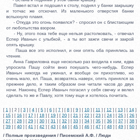
Павел встал и подошел к столу, поднял у банки закрышку
и тотчас же отскочил. Из маленького отверстия банки
вспыхнуло пламя.
- Откуда это огонь появился? - спросил он с блистающим
от любопытства взором.
- Ну, этого пока тебе еще нельзя растолковать, - отвечал
Еспер Иваныч с улыбкой, - а ты вот зажги свечи и закрой
опять крышку.
Паша все это исполнил, и они опять оба принялись за
чтение.
Анна Гавриловна еще несколько раз входила к ним, едва
упросила Пашу сойти вниз покушать чего-нибудь. Еспер
Иваныч никогда не ужинал, и вообще он прихотливо, но
очень мало, ел. Паша, возвратясь наверх, опять принялся за
прежнее дело, и таким образом они читали часов до двух
ночи. Наконец Еспер Иваныч погасил у себя свечку и велел
сделать то же и Павлу, хотя тому еще и хотелось почитать.
[
1
] [ 2 ] [
3
] [
4
] [
5
] [
6
] [
7
] [
8
] [
9
] [
10
] [
11
] [
12
] [
13
] [
14
]
[
15
] [
16
] [
17
] [
18
] [
19
] [
20
] [
21
] [
22
] [
23
] [
24
] [
25
] [
26
]
[
27
] [
28
] [
29
] [
30
] [
31
] [
32
] [
33
] [
34
] [
35
] [
36
] [
37
] [
38
]
[
39
] [
40
] [
41
] [
42
] [
43
] [
44
] [
45
] [
46
] [
47
] [
48
] [
49
] [
50
]
/ Полные произведения / Писемский А.Ф. / Люди