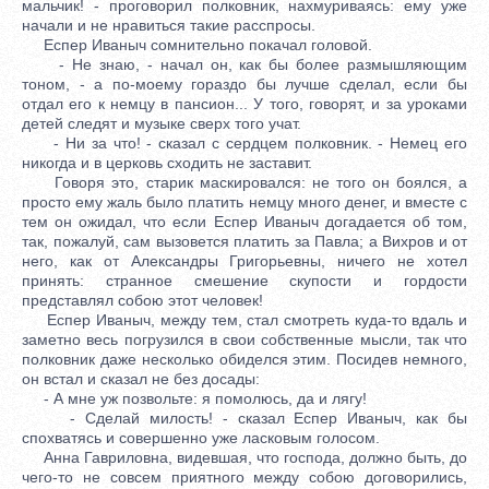
мальчик! - проговорил полковник, нахмуриваясь: ему уже
начали и не нравиться такие расспросы.
Еспер Иваныч сомнительно покачал головой.
- Не знаю, - начал он, как бы более размышляющим
тоном, - а по-моему гораздо бы лучше сделал, если бы
отдал его к немцу в пансион... У того, говорят, и за уроками
детей следят и музыке сверх того учат.
- Ни за что! - сказал с сердцем полковник. - Немец его
никогда и в церковь сходить не заставит.
Говоря это, старик маскировался: не того он боялся, а
просто ему жаль было платить немцу много денег, и вместе с
тем он ожидал, что если Еспер Иваныч догадается об том,
так, пожалуй, сам вызовется платить за Павла; а Вихров и от
него, как от Александры Григорьевны, ничего не хотел
принять: странное смешение скупости и гордости
представлял собою этот человек!
Еспер Иваныч, между тем, стал смотреть куда-то вдаль и
заметно весь погрузился в свои собственные мысли, так что
полковник даже несколько обиделся этим. Посидев немного,
он встал и сказал не без досады:
- А мне уж позвольте: я помолюсь, да и лягу!
- Сделай милость! - сказал Еспер Иваныч, как бы
спохватясь и совершенно уже ласковым голосом.
Анна Гавриловна, видевшая, что господа, должно быть, до
чего-то не совсем приятного между собою договорились,