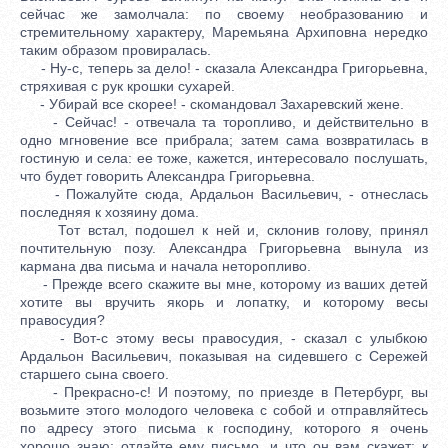
сейчас же замолчала: по своему необразованию и
стремительному характеру, Маремьяна Архиповна нередко
таким образом провиралась.
- Ну-с, теперь за дело! - сказала Александра Григорьевна,
стряхивая с рук крошки сухарей.
- Убирай все скорее! - скомандовал Захаревский жене.
- Сейчас! - отвечала та торопливо, и действительно в
одно мгновение все прибрала; затем сама возвратилась в
гостиную и села: ее тоже, кажется, интересовало послушать,
что будет говорить Александра Григорьевна.
- Пожалуйте сюда, Ардальон Васильевич, - отнеслась
последняя к хозяину дома.
Тот встал, подошел к ней и, склонив голову, принял
почтительную позу. Александра Григорьевна вынула из
кармана два письма и начала неторопливо.
- Прежде всего скажите вы мне, которому из ваших детей
хотите вы вручить якорь и лопатку, и которому весы
правосудия?
- Вот-с этому весы правосудия, - сказал с улыбкою
Ардальон Васильевич, показывая на сидевшего с Сережей
старшего сына своего.
- Прекрасно-с! И поэтому, по приезде в Петербург, вы
возьмите этого молодого человека с собой и отправляйтесь
по адресу этого письма к господину, которого я очень
хорошо знаю; отдайте ему письмо, и что он вам скажет: к