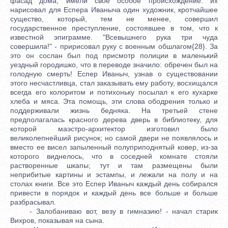
фасад дома, имели свое особое происхождение: их
нарисовал для Еспера Иваныча один художник, кротчайшее
существо, который, тем не менее, совершил
государственное преступление, состоявшее в том, что к
известной эпиграмме. "Всевышнего рука три чуда
совершила!" - пририсовал руку с военным обшлагом{28}. За
это он сослан был под присмотр полиции в маленький
уездный городишко, что в переводе значило: обречен был на
голодную смерть! Еспер Иваныч, узнав о существовании
этого несчастливца, стал заказывать ему работу, восхищался
всегда его колоритом и потихоньку посылал к его кухарке
хлеба и мяса. Эта помощь, эти слова ободрения только и
поддерживали жизнь бедняка. На третьей стене
предполагалась красного дерева дверь в библиотеку, для
которой маэстро-архитектор изготовил было
великолепнейший рисунок; но самой двери не появлялось и
вместо ее висел запыленный полуприподнятый ковер, из-за
которого виднелось, что в соседней комнате стояли
растворенные шкапы; тут и там размещены были
неприбитые картины и эстампы, и лежали на полу и на
столах книги. Все это Еспер Иваныч каждый день собирался
привести в порядок и каждый день все больше и больше
разбрасывал.
- Залобаниваю вот, везу в гимназию! - начал старик
Вихров, показывая на сына.