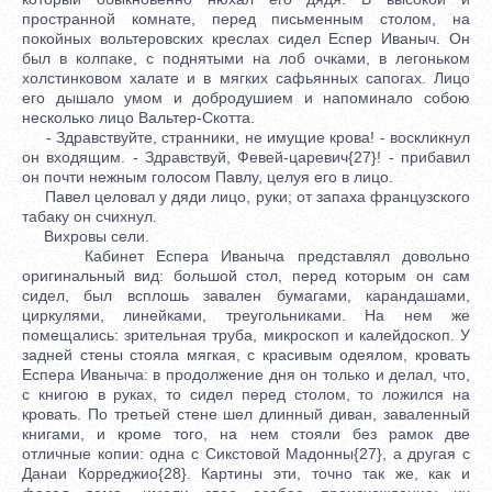
пространной комнате, перед письменным столом, на
покойных вольтеровских креслах сидел Еспер Иваныч. Он
был в колпаке, с поднятыми на лоб очками, в легоньком
холстинковом халате и в мягких сафьянных сапогах. Лицо
его дышало умом и добродушием и напоминало собою
несколько лицо Вальтер-Скотта.
- Здравствуйте, странники, не имущие крова! - воскликнул
он входящим. - Здравствуй, Февей-царевич{27}! - прибавил
он почти нежным голосом Павлу, целуя его в лицо.
Павел целовал у дяди лицо, руки; от запаха французского
табаку он счихнул.
Вихровы сели.
Кабинет Еспера Иваныча представлял довольно
оригинальный вид: большой стол, перед которым он сам
сидел, был всплошь завален бумагами, карандашами,
циркулями, линейками, треугольниками. На нем же
помещались: зрительная труба, микроскоп и калейдоскоп. У
задней стены стояла мягкая, с красивым одеялом, кровать
Еспера Иваныча: в продолжение дня он только и делал, что,
с книгою в руках, то сидел перед столом, то ложился на
кровать. По третьей стене шел длинный диван, заваленный
книгами, и кроме того, на нем стояли без рамок две
отличные копии: одна с Сикстовой Мадонны{27}, а другая с
Данаи Корреджио{28}. Картины эти, точно так же, как и