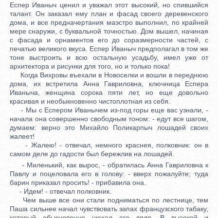
Еспер Иваныч ценил и уважал этот высокий, но спившийся
талант. Он заказал ему план и фасад своего деревенского
дома, и все предначертания маэстро выполнил, по крайней
мере снаружи, с буквальной точностью. Дом вышел, начиная
с фасада и орнаментов его до соразмерности частей, с
печатью великого вкуса. Еспер Иваныч предполагал в том же
тоне выстроить и всю остальную усадьбу, имел уже от
архитектора и рисунки для того, но и только пока!
Когда Вихровы въехали в Новоселки и вошли в переднюю
дома, их встретила Анна Гавриловна, ключница Еспера
Иваныча, женщина сорока пяти лет, но еще довольно
красивая и необыкновенно чистоплотная из себя.
- Мы с Еспером Иванычем из-под горы еще вас узнали, -
начала она совершенно свободным тоном: - едут все шагом,
думаем: верно это Михайло Поликарпыч лошадей своих
жалеет!
- Жалею! - отвечал, немного краснея, полковник: он в
самом деле до гадости был бережлив на лошадей.
- Миленький, как вырос, - обратилась Анна Гавриловна к
Павлу и поцеловала его в голову: - вверх пожалуйте; туда
барин приказал просить! - прибавила она.
- Идем! - отвечал полковник.
Чем выше все они стали подниматься по лестнице, тем
Паша сильнее начал чувствовать запах французского табаку,
который обыкновенно нюхал его дядя. В высокой и