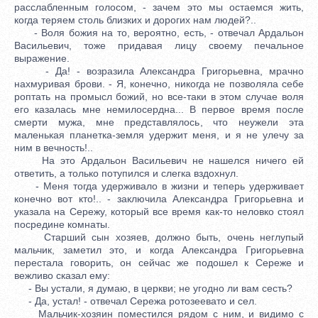
расслабленным голосом, - зачем это мы остаемся жить,
когда теряем столь близких и дорогих нам людей?..
- Воля божия на то, вероятно, есть, - отвечал Ардальон
Васильевич, тоже придавая лицу своему печальное
выражение.
- Да! - возразила Александра Григорьевна, мрачно
нахмуривая брови. - Я, конечно, никогда не позволяла себе
роптать на промысл божий, но все-таки в этом случае воля
его казалась мне немилосердна... В первое время после
смерти мужа, мне представлялось, что неужели эта
маленькая планетка-земля удержит меня, и я не улечу за
ним в вечность!..
На это Ардальон Васильевич не нашелся ничего ей
ответить, а только потупился и слегка вздохнул.
- Меня тогда удерживало в жизни и теперь удерживает
конечно вот кто!.. - заключила Александра Григорьевна и
указала на Сережу, который все время как-то неловко стоял
посредине комнаты.
Старший сын хозяев, должно быть, очень неглупый
мальчик, заметил это, и когда Александра Григорьевна
перестала говорить, он сейчас же подошел к Сереже и
вежливо сказал ему:
- Вы устали, я думаю, в церкви; не угодно ли вам сесть?
- Да, устал! - отвечал Сережа ротозеевато и сел.
Мальчик-хозяин поместился рядом с ним, и видимо с