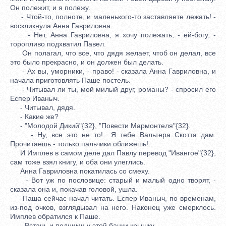
Он полежит, и я полежу.
- Чтой-то, полноте, и маленького-то заставляете лежать! -
воскликнула Анна Гавриловна.
- Нет, Анна Гавриловна, я хочу полежать, - ей-богу, -
торопливо подхватил Павел.
Он полагал, что все, что дядя желает, чтоб он делал, все
это было прекрасно, и он должен был делать.
- Ах вы, уморники, - право! - сказала Анна Гавриловна, и
начала приготовлять Паше постель.
- Читывал ли ты, мой милый друг, романы? - спросил его
Еспер Иваныч.
- Читывал, дядя.
- Какие же?
- "Молодой Дикий"{32}, "Повести Мармонтеля"{32}.
- Ну, все это не то!.. Я тебе Вальтера Скотта дам.
Прочитаешь - только пальчики оближешь!..
И Имплев в самом деле дал Павлу перевод "Ивангое"{32},
сам тоже взял книгу, и оба они улеглись.
Анна Гавриловна покатилась со смеху.
- Вот уж по пословице: старый и малый одно творят, -
сказала она и, покачав головой, ушла.
Паша сейчас начал читать. Еспер Иваныч, по временам,
из-под очков, взглядывал на него. Наконец уже смерклось.
Имплев обратился к Паше.
- Встань и подними у этой банки крышку.