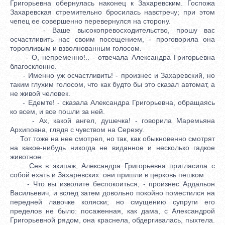
Григорьевна обернулась наконец к Захаревским. Госпожа
Захаревская стремительно бросилась навстречу; при этом
чепец ее совершенно перевернулся на сторону.
- Ваше высокопревосходительство, прошу вас
осчастливить нас своим посещением, - проговорила она
торопливым и взволнованным голосом.
- О, непременно!.. - отвечала Александра Григорьевна
благосклонно.
- Именно уж осчастливить! - произнес и Захаревский, но
таким глухим голосом, что как будто бы это сказал автомат, а
не живой человек.
- Едемте! - сказала Александра Григорьевна, обращаясь
ко всем, и все пошли за ней.
- Ах, какой ангел, душечка! - говорила Маремьяна
Архиповна, глядя с чувством на Сережу.
Тот тоже на нее смотрел, но так, как обыкновенно смотрят
на какое-нибудь никогда не виданное и несколько гадкое
животное.
Сев в экипаж, Александра Григорьевна пригласила с
собой ехать и Захаревских: они пришли в церковь пешком.
- Что вы изволите беспокоиться, - произнес Ардальон
Васильевич, и вслед затем довольно покойно поместился на
передней лавочке коляски; но смущению супруги его
пределов не было: посаженная, как дама, с Александрой
Григорьевной рядом, она краснела, обдергивалась, пыхтела.