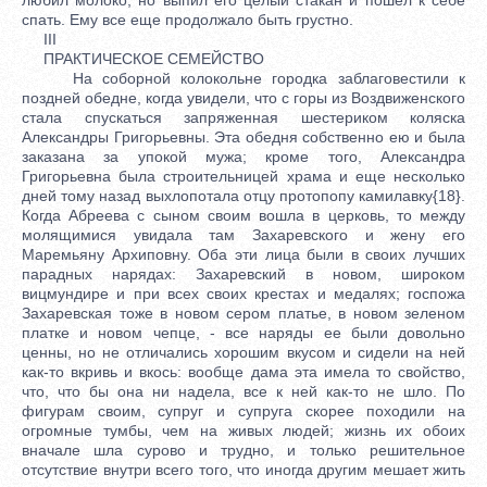
спать. Ему все еще продолжало быть грустно.
III
ПРАКТИЧЕСКОЕ СЕМЕЙСТВО
На соборной колокольне городка заблаговестили к
поздней обедне, когда увидели, что с горы из Воздвиженского
стала спускаться запряженная шестериком коляска
Александры Григорьевны. Эта обедня собственно ею и была
заказана за упокой мужа; кроме того, Александра
Григорьевна была строительницей храма и еще несколько
дней тому назад выхлопотала отцу протопопу камилавку{18}.
Когда Абреева с сыном своим вошла в церковь, то между
молящимися увидала там Захаревского и жену его
Маремьяну Архиповну. Оба эти лица были в своих лучших
парадных нарядах: Захаревский в новом, широком
вицмундире и при всех своих крестах и медалях; госпожа
Захаревская тоже в новом сером платье, в новом зеленом
платке и новом чепце, - все наряды ее были довольно
ценны, но не отличались хорошим вкусом и сидели на ней
как-то вкривь и вкось: вообще дама эта имела то свойство,
что, что бы она ни надела, все к ней как-то не шло. По
фигурам своим, супруг и супруга скорее походили на
огромные тумбы, чем на живых людей; жизнь их обоих
вначале шла сурово и трудно, и только решительное
отсутствие внутри всего того, что иногда другим мешает жить