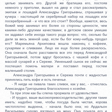
целью занимать его. Другой же братишка его, постояв
немного у притолки, вышел на двор и стал рассматривать
экипаж и лошадей Александры Григорьевны, спрашивая у
кучера - настоящий ли серебряный набор на лошадях или
посеребренный - и что все это стоит? Вообще, кажется, весь
божий мир занимал его более со стороны ценности, чем
какими-либо другими качествами; в детском своем умишке
он задавал себе иногда такого рода вопрос: что, сколько бы
дали за весь земной шар, если бы бог кому-нибудь продал
его? Маремьяна Архиповна вошла наконец с кофеем,
сухарями и сливками. Лицо ее еще более раскраснелось.
Она сначала было расставила все это перед Александрой
Григорьевной, потом вдруг бросилась с чашкой кофе и с
массой сухарей и к Сереже. Умненький сынок ее сейчас же
поспешил помочь матери и поставил перед гостем
маленький столик.
Александра Григорьевна и Сережа почти с жадностью
принялись пить кофе и есть печенье.
- Я нигде не пивала таких сливок, как у вас, - отнеслась
Александра Григорьевна благосклонно к хозяйке.
Та при этом как бы слегка проржала от удовольствия.
- И трудно, ваше высокопревосходительство, другим такие
иметь: надобно тоже, чтобы посуда была чистая, корова
чистоплотно выдоена, - начала было она; но Ардальон
Васильевич сурово взглянул на жену. Она поняла его и