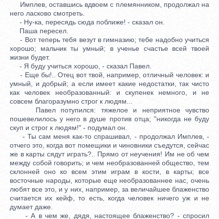
Имплев, оставшись вдвоем с племянником, продолжал на
него ласково смотреть.
- Ну-ка, пересядь сюда поближе! - сказал он.
Паша пересел.
- Вот теперь тебя везут в гимназию; тебе надобно учиться
хорошо; мальчик ты умный; в ученье счастье всей твоей
жизни будет.
- Я буду учиться хорошо, - сказал Павел.
- Еще бы!.. Отец вот твой, например, отличный человек: и
умный, и добрый; а если имеет какие недостатки, так чисто
как человек необразованный: и скупенек немного, и не
совсем благоразумно строг к людям...
Павел потупился: тяжелое и неприятное чувство
пошевелилось у него в душе против отца; "никогда не буду
скуп и строг к людям!" - подумал он.
- Ты сам меня как-то спрашивал, - продолжал Имплев, -
отчего это, когда вот помещики и чиновники съедутся, сейчас
же в карты сядут играть?.. Прямо от неучения! Им не об чем
между собой говорить; и чем необразованней общество, тем
склонней оно ко всем этим играм в кости, в карты; все
восточные народы, которые еще необразованнее нас, очень
любят все это, и у них, например, за величайшее блаженство
считается их кейф, то есть, когда человек ничего уж и не
думает даже.
- А в чем же, дядя, настоящее блаженство? - спросил