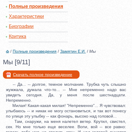
Полные произведения
Характеристики
Биографии
Критика
/
Полные произведения
/
Замятин Е.И.
/
Мы
Мы [9/11]
Скачать полное произведение
-- Да... -- долгое, темное молчание. Трубка чуть слышно
жужжала, думала что-то... -- Мне непременно надо вас
увидеть сегодня. Да, у меня после шестнадцати.
Непременно.
Милая! Какая-какая милая! "Непременно"... Я чувствовал:
улыбаюсь -- и никак не могу остановиться, и так вот понесу
по улице эту улыбку -- как фонарь, высоко над головой...
Там, снаружи, на меня налетел ветер. Крутил, свистел,
сек. Но мне только еще веселее. Вопи, вой -- все равно:
теперь тебе уже не свалить стен. И над головой рушатся