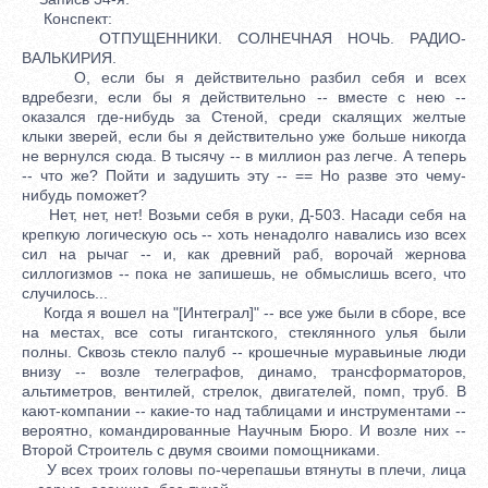
Конспект:
ОТПУЩЕННИКИ. СОЛНЕЧНАЯ НОЧЬ. РАДИО-
ВАЛЬКИРИЯ.
О, если бы я действительно разбил себя и всех
вдребезги, если бы я действительно -- вместе с нею --
оказался где-нибудь за Стеной, среди скалящих желтые
клыки зверей, если бы я действительно уже больше никогда
не вернулся сюда. В тысячу -- в миллион раз легче. А теперь
-- что же? Пойти и задушить эту -- == Но разве это чему-
нибудь поможет?
Нет, нет, нет! Возьми себя в руки, Д-503. Насади себя на
крепкую логическую ось -- хоть ненадолго навались изо всех
сил на рычаг -- и, как древний раб, ворочай жернова
силлогизмов -- пока не запишешь, не обмыслишь всего, что
случилось...
Когда я вошел на "[Интеграл]" -- все уже были в сборе, все
на местах, все соты гигантского, стеклянного улья были
полны. Сквозь стекло палуб -- крошечные муравьиные люди
внизу -- возле телеграфов, динамо, трансформаторов,
альтиметров, вентилей, стрелок, двигателей, помп, труб. В
кают-компании -- какие-то над таблицами и инструментами --
вероятно, командированные Научным Бюро. И возле них --
Второй Строитель с двумя своими помощниками.
У всех троих головы по-черепашьи втянуты в плечи, лица