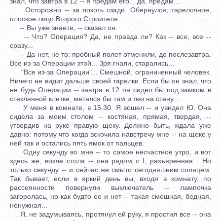
знал, что завтра в 12 -- я предам его... да, предам...
Осторожно -- за локоть сзади. Обернулся; тарелочное,
плоское лицо Второго Строителя.
-- Вы уже знаете, -- сказал он.
-- Что? Операция? Да, не правда ли? Как -- все, все --
сразу...
-- Да нет, не то: пробный полет отменили, до послезавтра.
Все из-за Операции этой... Зря гнали, старались...
"Все из-за Операции"... Смешной, ограниченный человек.
Ничего не видит дальше своей тарелки. Если бы он знал, что
не будь Операции -- завтра в 12 он сидел бы под замком в
стеклянной клетке, метался бы там и лез на стену...
У меня в комнате, в 15.30. Я вошел -- и увидел Ю. Она
сидела за моим столом -- костяная, прямая, твердая, --
утвердив на руке правую щеку. Должно быть, ждала уже
давно: потому что когда вскочила навстречу мне -- на щеке у
ней так и остались пять ямок от пальцев.
Одну секунду во мне -- то самое несчастное утро, и вот
здесь же, возле стола -- она рядом с I, разъяренная... Но
только секунду -- и сейчас же смыто сегодняшним солнцем.
Так бывает, если в яркий день вы, входя в комнату, по
рассеянности повернули выключатель -- лампочка
загорелась, но как будто ее и нет -- такая смешная, бедная,
ненужная...
Я, не задумываясь, протянул ей руку, я простил все -- она