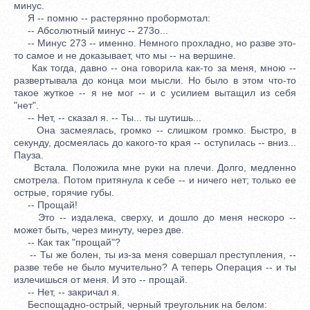
минус.
Я -- помню -- растерянно пробормотал:
-- Абсолютный минус -- 273o...
-- Минус 273 -- именно. Немного прохладно, но разве это-
то самое и не доказывает, что мы -- на вершине.
Как тогда, давно -- она говорила как-то за меня, мною --
развертывала до конца мои мысли. Но было в этом что-то
такое жуткое -- я не мог -- и с усилием вытащил из себя
"нет".
-- Нет, -- сказал я. -- Ты... ты шутишь...
Она засмеялась, громко -- слишком громко. Быстро, в
секунду, досмеялась до какого-то края -- оступилась -- вниз...
Пауза.
Встала. Положила мне руки на плечи. Долго, медленно
смотрела. Потом притянула к себе -- и ничего нет; только ее
острые, горячие губы.
-- Прощай!
Это -- издалека, сверху, и дошло до меня нескоро --
может быть, через минуту, через две.
-- Как так "прощай"?
-- Ты же болен, ты из-за меня совершал преступления, --
разве тебе не было мучительно? А теперь Операция -- и ты
излечишься от меня. И это -- прощай.
-- Нет, -- закричал я.
Беспощадно-острый, черный треугольник на белом: