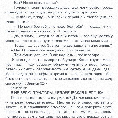
-- Как? Не хочешь счастья?
Голова у меня расскакивалась, два логических поезда
столкнулись, лезли друг на друга, крушили, трещали...
-- Ну что же, я жду -- выбирай: Операция и стопроцентное
счастье -- или...
-- "Не могу без тебя, не надо без тебя", -- сказал я или
только подумал -- не знаю, но I слышала.
-- Да, я знаю, -- ответила мне. И потом -- все еще держа у
меня на плечах свои руки и глазами не отпуская моих глаз:
-- Тогда -- до завтра. Завтра -- в двенадцать: ты помнишь?
-- Нет. Отложено на один день... Послезавтра...
-- Тем лучше для нас. В двенадцать -- послезавтра...
Я шел один -- по сумеречной улице. Ветер крутил меня,
нес, гнал -- как бумажку, обломки чугунного неба летели,
летели -- сквозь бесконечность им лететь еще день, два...
Меня задевали юнифы встречных -- но я шел один. Мне
было ясно: все спасены, но мне спасения уже нет, [я не хочу
спасения]... Запись 32-я.
Конспект:
Я НЕ ВЕРЮ. ТРАКТОРЫ. ЧЕЛОВЕЧЕСКАЯ ЩЕПОЧКА.
Верите ли вы в то, что вы умрете? Да, человек смертен, я
-- человек: следовательно... Нет, не то: я знаю, что вы это
знаете. А я спрашиваю: случалось ли вам поверить в это,
поверить окончательно, поверить не умом, а телом,
почувствовать, что однажды пальцы, которые держат вот эту