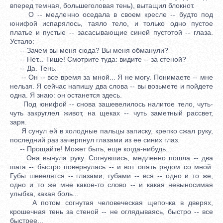
вперед темная, большеголовая тень), вытащил блокнот.
О -- медленно оседала в своем кресле -- будто под
юнифой испарялось, таяло тело, и только одно пустое
платье и пустые -- засасывающие синей пустотой -- глаза.
Устало:
-- Зачем вы меня сюда? Вы меня обманули?
-- Нет... Тише! Смотрите туда: видите -- за стеной?
-- Да. Тень.
-- Он -- все время за мной... Я не могу. Понимаете -- мне
нельзя. Я сейчас напишу два слова -- вы возьмете и пойдете
одна. Я знаю: он останется здесь.
Под юнифой -- снова зашевелилось налитое тело, чуть-
чуть закруглел живот, на щеках -- чуть заметный рассвет,
заря.
Я сунул ей в холодные пальцы записку, крепко сжал руку,
последний раз зачерпнул глазами из ее синих глаз.
-- Прощайте! Может быть, еще когда-нибудь...
Она вынула руку. Согнувшись, медленно пошла -- два
шага -- быстро повернулась -- и вот опять рядом со мной.
Губы шевелятся -- глазами, губами -- вся -- одно и то же,
одно и то же мне какое-то слово -- и какая невыносимая
улыбка, какая боль...
А потом согнутая человеческая щепочка в дверях,
крошечная тень за стеной -- не оглядываясь, быстро -- все
быстрее...