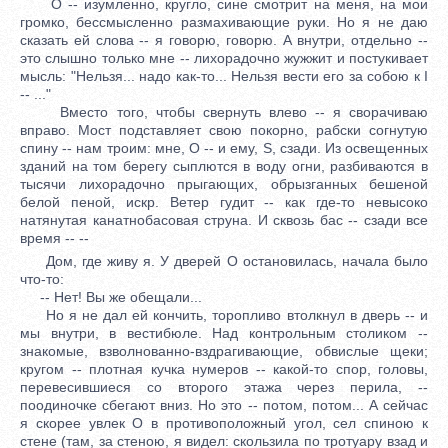
О -- изумленно, кругло, сине смотрит на меня, на мои
громко, бессмысленно размахивающие руки. Но я не даю
сказать ей слова -- я говорю, говорю. А внутри, отдельно --
это слышно только мне -- лихорадочно жужжит и постукивает
мысль: "Нельзя... надо как-то... Нельзя вести его за собою к I
-- ..."
Вместо того, чтобы свернуть влево -- я сворачиваю
вправо. Мост подставляет свою покорно, рабски согнутую
спину -- нам троим: мне, О -- и ему, S, сзади. Из освещенных
зданий на том берегу сыплются в воду огни, разбиваются в
тысячи лихорадочно прыгающих, обрызганных бешеной
белой пеной, искр. Ветер гудит -- как где-то невысоко
натянутая канатнобасовая струна. И сквозь бас -- сзади все
время -- --
Дом, где живу я. У дверей О остановилась, начала было
что-то:
-- Нет! Вы же обещали...
Но я не дал ей кончить, торопливо втолкнул в дверь -- и
мы внутри, в вестибюле. Над контрольным столиком --
знакомые, взволнованно-вздрагивающие, обвислые щеки;
кругом -- плотная кучка нумеров -- какой-то спор, головы,
перевесившиеся со второго этажа через перила, --
поодиночке сбегают вниз. Но это -- потом, потом... А сейчас
я скорее увлек О в противоположный угол, сел спиною к
стене (там, за стеною, я видел: скользила по тротуару взад и