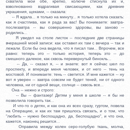
схватила мои обе, крепко, колюче стиснула их и,
взволнованно вздрагивая свисающими, как древние
украшения, щеками, -- сказала:
-- Я ждала... я только на минуту... я только хотела сказать:
как я счастлива, как я рада за вас! Вы понимаете: завтра-
послезавтра -- вы совершенно здоровы, вы заново --
родились...
Я увидел на столе листок -- последние две страницы
вчерашней моей записи: как оставил их там с вечера -- так и
лежали. Если бы она видела, что я писал там... Впрочем, все
равно: теперь это -- только история, теперь это -- до
смешного далекое, как сквозь перевернутый бинокль...
-- Да, -- сказал я, -- и знаете: вот я сейчас шел по
проспекту, и впереди меня человек, и от него -- тень на
мостовой. И понимаете: тень -- светится. И мне кажется -- ну
вот я уверен -- завтра совсем не будет теней, ни от одного
человека, ни от одной вещи, солнце -- сквозь все...
Она -- нежно и строго:
-- Вы -- фантазер! Детям у меня в школе -- я бы не
позволила говорить так...
И что-то о детях, и как она их всех сразу, гуртом, повела
на Операцию, и как их там пришлось связать, и о том, что
"любить -- нужно беспощадно, да, беспощадно", и что она,
кажется, наконец решится...
Оправила между колен серо-голубую ткань, молча,