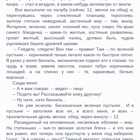
якоре, -- стал в воздухе, в каком-нибудь километре от земли.
Все высыпали на палубу (сейчас 12, звонок на обед) и,
перегнувшись через стеклянный планшир, торопливо,
залпом глотали неведомый, застенный мир -- там, внизу.
Янтарное, зеленое, синее: осенний лес, луга, озеро. На краю
синего блюдечка -- какие-то желтые, костяные развалины,
грозит желтый, высохший палец, должно быть, чудом
уцелевшая башня древней церкви.
-- Глядите, глядите! Вон там -- правее! Там -- по зеленой
пустыне -- коричневой тенью летало какое-то быстрое пятно.
В руках у меня бинокль, механически поднес его к глазам: по
грудь в траве, взвеяв хвостом, скакал табун коричневых
лошадей, а на спинах у них -- те, караковые, белые,
вороные...
Сзади меня:
-- А я вам говорю: -- видел -- лицо.
-- Подите вы! Рассказывайте кому другому!
-- Ну нате, нате бинокль...
Но уже исчезли. Бесконечная зеленая пустыня... И в
пустыне -- заполняя всю ее, и всего меня, и всех --
пронзительная дрожь звонка: обед, через минуту -- 12.
Раскиданный на мгновенные, несвязные обломки -- мир.
На ступеньках -- чья-то звонкая золотая бляха -- и это мне
все равно: вот теперь она хрустнула у меня под каблуком.
Голос: "А я говорю -- лицо!" Темный квадрат: открытая дверь