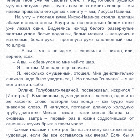
чугунно-летучие тучи -- пусть: вам не затемнить солнца -- мы
навеки приковали его цепью к зениту -- мы, Иисусы Навины.
На углу -- плотная кучка Иисус-Навинов стояла, влипши
лбами в стекло стены. Внутри на ослепительно белом столе
уже лежал один. Виднелись из-под белого развернутые
желтым углом босые подошвы, белые медики -- нагнулись к
изголовью, белая рука -- протянула руке наполненный чем-
то шприц.
-- А вы -- что ж не идете, -- спросил я -- никого, или,
вернее, всех.
-- А вы, -- обернулся ко мне чей-то шар.
-- Я -- потом. Мне надо еще сначала...
Я, несколько смущенный, отошел. Мне действительно
сначала надо было увидеть ее, I. Но почему "сначала" -- я не
мог ответить себе...
Эллинг. Голубовато-ледяной, посверкивал, искрился "
[Интеграл]". В машинном гудела динамо -- ласково, одно и то
же какое-то слово повторяя без конца -- как будто мое
знакомое слово. Я нагнулся, погладил длинную холодную
трубу двигателя. Милая... какая -- какая милая. Завтра ты --
оживешь, завтра -- первый раз в жизни содрогнешься от
огненных жгучих брызг в твоем чреве...
Какими глазами я смотрел бы на это могучее стеклянное
чудовище, если бы все оставалось как вчера? Если бы я