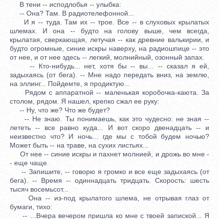
В тени -- исподлобья -- улыбка:
-- Она? Там. В радиотелефонной...
И я -- туда. Там их -- трое. Все -- в слуховых крылатых
шлемах. И она -- будто на голову выше, чем всегда,
крылатая, сверкающая, летучая -- как древние валькирии, и
будто огромные, синие искры наверху, на радиошпице -- это
от нее, и от нее здесь -- легкий, молнийный, озонный запах.
-- Кто-нибудь... нет, хотя бы -- вы... -- сказал я ей,
задыхаясь (от бега). -- Мне надо передать вниз, на землю,
на эллинг... Пойдемте, я продиктую...
Рядом с аппаратной -- маленькая коробочка-каюта. За
столом, рядом. Я нашел, крепко сжал ее руку:
-- Ну, что же? Что же будет?
-- Не знаю. Ты понимаешь, как это чудесно: не зная --
лететь -- все равно куда... И вот скоро двенадцать -- и
неизвестно что? И ночь... где мы с тобой будем ночью?
Может быть -- на траве, на сухих листьях...
От нее -- синие искры и пахнет молнией, и дрожь во мне -
- еще чаще.
-- Запишите, -- говорю я громко и все еще задыхаясь (от
бега). -- Время -- одиннадцать тридцать. Скорость: шесть
тысяч восемьсот...
Она -- из-под крылатого шлема, не отрывая глаз от
бумаги, тихо:
-- ...Вчера вечером пришла ко мне с твоей запиской... Я