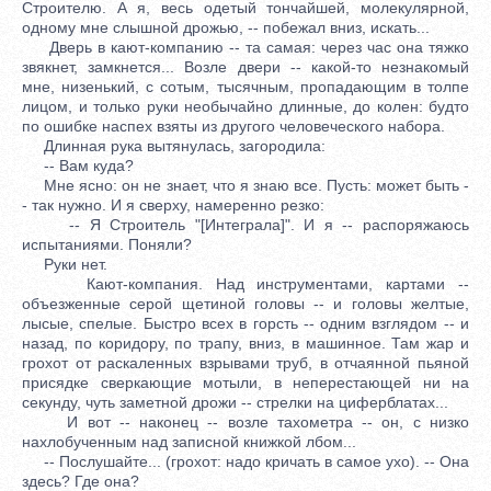
Строителю. А я, весь одетый тончайшей, молекулярной,
одному мне слышной дрожью, -- побежал вниз, искать...
Дверь в кают-компанию -- та самая: через час она тяжко
звякнет, замкнется... Возле двери -- какой-то незнакомый
мне, низенький, с сотым, тысячным, пропадающим в толпе
лицом, и только руки необычайно длинные, до колен: будто
по ошибке наспех взяты из другого человеческого набора.
Длинная рука вытянулась, загородила:
-- Вам куда?
Мне ясно: он не знает, что я знаю все. Пусть: может быть -
- так нужно. И я сверху, намеренно резко:
-- Я Строитель "[Интеграла]". И я -- распоряжаюсь
испытаниями. Поняли?
Руки нет.
Кают-компания. Над инструментами, картами --
объезженные серой щетиной головы -- и головы желтые,
лысые, спелые. Быстро всех в горсть -- одним взглядом -- и
назад, по коридору, по трапу, вниз, в машинное. Там жар и
грохот от раскаленных взрывами труб, в отчаянной пьяной
присядке сверкающие мотыли, в неперестающей ни на
секунду, чуть заметной дрожи -- стрелки на циферблатах...
И вот -- наконец -- возле тахометра -- он, с низко
нахлобученным над записной книжкой лбом...
-- Послушайте... (грохот: надо кричать в самое ухо). -- Она
здесь? Где она?