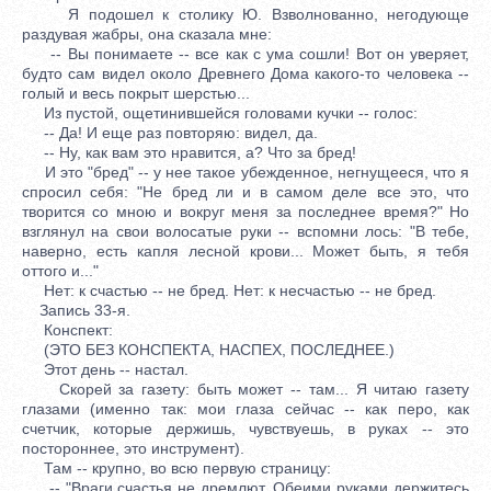
Я подошел к столику Ю. Взволнованно, негодующе
раздувая жабры, она сказала мне:
-- Вы понимаете -- все как с ума сошли! Вот он уверяет,
будто сам видел около Древнего Дома какого-то человека --
голый и весь покрыт шерстью...
Из пустой, ощетинившейся головами кучки -- голос:
-- Да! И еще раз повторяю: видел, да.
-- Ну, как вам это нравится, а? Что за бред!
И это "бред" -- у нее такое убежденное, негнущееся, что я
спросил себя: "Не бред ли и в самом деле все это, что
творится со мною и вокруг меня за последнее время?" Но
взглянул на свои волосатые руки -- вспомни лось: "В тебе,
наверно, есть капля лесной крови... Может быть, я тебя
оттого и..."
Нет: к счастью -- не бред. Нет: к несчастью -- не бред.
Запись 33-я.
Конспект:
(ЭТО БЕЗ КОНСПЕКТА, НАСПЕХ, ПОСЛЕДНЕЕ.)
Этот день -- настал.
Скорей за газету: быть может -- там... Я читаю газету
глазами (именно так: мои глаза сейчас -- как перо, как
счетчик, которые держишь, чувствуешь, в руках -- это
постороннее, это инструмент).
Там -- крупно, во всю первую страницу:
-- "Враги счастья не дремлют. Обеими руками держитесь