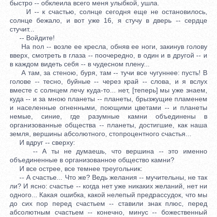
быстро -- обклеила всего меня улыбкой, ушла.
И -- к счастью, солнце сегодня еще не остановилось,
солнце бежало, и вот уже 16, я стучу в дверь -- сердце
стучит...
-- Войдите!
На пол -- возле ее кресла, обняв ее ноги, закинув голову
вверх, смотреть в глаза -- поочередно, в один и в другой -- и
в каждом видеть себя -- в чудесном плену...
А там, за стеною, буря, там -- тучи все чугуннее: пусть! В
голове -- тесно, буйные -- через край -- слова, и я вслух
вместе с солнцем лечу куда-то... нет, [теперь] мы уже знаем,
куда -- и за мною планеты -- планеты, брызжущие пламенем
и населенные огненными, поющими цветами -- и планеты
немые, синие, где разумные камни объединены в
организованные общества -- планеты, достигшие, как наша
земля, вершины абсолютного, стопроцентного счастья...
И вдруг -- сверху:
-- А ты не думаешь, что вершина -- это именно
объединенные в организованное общество камни?
И все острее, все темнее треугольник:
-- А счастье... Что же? Ведь желания -- мучительны, не так
ли? И ясно: счастье -- когда нет уже никаких желаний, нет ни
одного... Какая ошибка, какой нелепый предрассудок, что мы
до сих пор перед счастьем -- ставили знак плюс, перед
абсолютным счастьем -- конечно, минус -- божественный