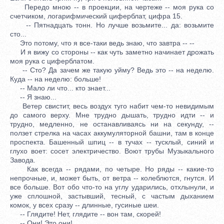
Передо мною -- в проекции, на чертеже -- моя рука со
счетчиком, логарифмический циферблат, цифра 15.
-- Пятнадцать тонн. Но лучше возьмите... да: возьмите
сто...
Это потому, что я все-таки ведь знаю, что завтра -- --
И я вижу со стороны -- как чуть заметно начинает дрожать
моя рука с циферблатом.
-- Сто? Да зачем же такую уйму? Ведь это -- на неделю.
Куда -- на неделю: больше!
-- Мало ли что... кто знает...
-- Я знаю...
Ветер свистит, весь воздух туго набит чем-то невидимым
до самого верху. Мне трудно дышать, трудно идти -- и
трудно, медленно, не останавливаясь ни на секунду, --
ползет стрелка на часах аккумуляторной башни, там в конце
проспекта. Башенный шпиц -- в тучах -- тусклый, синий и
глухо воет: сосет электричество. Воют трубы Музыкального
Завода.
Как всегда -- рядами, по четыре. Но ряды -- какие-то
непрочные, и, может быть, от ветра -- колеблются, гнутся. И
все больше. Вот обо что-то на углу ударились, отхлынули, и
уже сплошной, застывший, тесный, с частым дыханием
комок, у всех сразу -- длинные, гусиные шеи.
-- Глядите! Нет, глядите -- вон там, скорей!
-- Они! Это они!