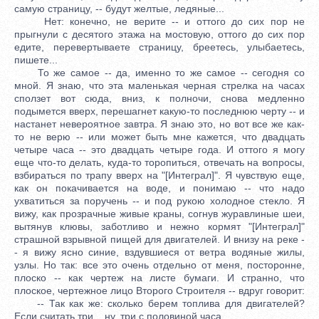
самую страницу, -- будут желтые, ледяные...
Нет: конечно, не верите -- и оттого до сих пор не
прыгнули с десятого этажа на мостовую, оттого до сих пор
едите, перевертываете страницу, бреетесь, улыбаетесь,
пишете...
То же самое -- да, именно то же самое -- сегодня со
мной. Я знаю, что эта маленькая черная стрелка на часах
сползет вот сюда, вниз, к полночи, снова медленно
подымется вверх, перешагнет какую-то последнюю черту -- и
настанет невероятное завтра. Я знаю это, но вот все же как-
то не верю -- или может быть мне кажется, что двадцать
четыре часа -- это двадцать четыре года. И оттого я могу
еще что-то делать, куда-то торопиться, отвечать на вопросы,
взбираться по трапу вверх на "[Интеграл]". Я чувствую еще,
как он покачивается на воде, и понимаю -- что надо
ухватиться за поручень -- и под рукою холодное стекло. Я
вижу, как прозрачные живые краны, согнув журавлиные шеи,
вытянув клювы, заботливо и нежно кормят "[Интеграл]"
страшной взрывной пищей для двигателей. И внизу на реке -
- я вижу ясно синие, вздувшиеся от ветра водяные жилы,
узлы. Но так: все это очень отдельно от меня, посторонне,
плоско -- как чертеж на листе бумаги. И странно, что
плоское, чертежное лицо Второго Строителя -- вдруг говорит:
-- Так как же: сколько берем топлива для двигателей?
Если считать три... ну, три с половиной часа...