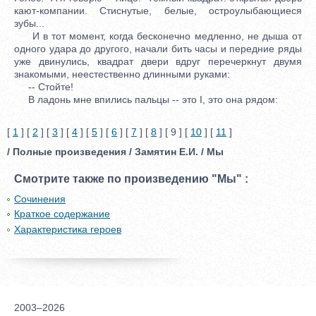
кают-компании. Стиснутые, белые, остроулыбающиеся
зубы...
И в тот момент, когда бесконечно медленно, не дыша от
одного удара до другого, начали бить часы и передние ряды
уже двинулись, квадрат двери вдруг перечеркнут двумя
знакомыми, неестественно длинными руками:
-- Стойте!
В ладонь мне впились пальцы -- это I, это она рядом:
[
1
] [
2
] [
3
] [
4
] [
5
] [
6
] [
7
] [
8
] [ 9 ] [
10
] [
11
]
/ Полные произведения / Замятин Е.И. / Мы
Смотрите также по произведению "Мы" :
Сочинения
Краткое содержание
Характеристика героев
2003–2026