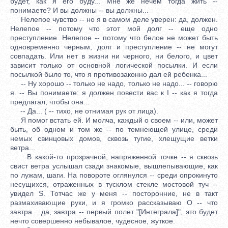
будет, как я его буду... Мне же нечем тогда жить --
понимаете? И вы должны -- вы должны...
Нелепое чувство -- но я в самом деле уверен: да, должен.
Нелепое -- потому что этот мой долг -- еще одно
преступление. Нелепое -- потому что белое не может быть
одновременно черным, долг и преступление -- не могут
совпадать. Или нет в жизни ни черного, ни белого, и цвет
зависит только от основной логической посылки. И если
посылкой было то, что я противозаконно дал ей ребенка...
-- Ну хорошо -- только не надо, только не надо... -- говорю
я. -- Вы понимаете: я должен повести вас к I -- как я тогда
предлагал, чтобы она...
-- Да... ( -- тихо, не отнимая рук от лица).
Я помог встать ей. И молча, каждый о своем -- или, может
быть, об одном и том же -- по темнеющей улице, среди
немых свинцовых домов, сквозь тугие, хлещущие ветки
ветра...
В какой-то прозрачной, напряженной точке -- я сквозь
свист ветра услышал сзади знакомые, вышлепывающие, как
по лужам, шаги. На повороте оглянулся -- среди опрокинуто
несущихся, отраженных в тусклом стекле мостовой туч --
увидел S. Тотчас же у меня -- посторонние, не в такт
размахивающие руки, и я громко рассказываю О -- что
завтра... да, завтра -- первый полет "[Интеграла]", это будет
нечто совершенно небывалое, чудесное, жуткое.