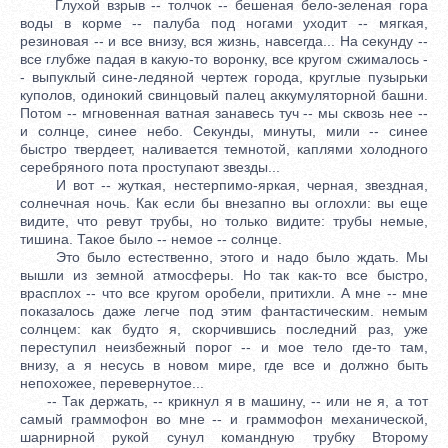
Глухой взрыв -- толчок -- бешеная бело-зеленая гора
воды в корме -- палуба под ногами уходит -- мягкая,
резиновая -- и все внизу, вся жизнь, навсегда... На секунду --
все глубже падая в какую-то воронку, все кругом сжималось -
- выпуклый сине-ледяной чертеж города, круглые пузырьки
куполов, одинокий свинцовый палец аккумуляторной башни.
Потом -- мгновенная ватная занавесь туч -- мы сквозь нее --
и солнце, синее небо. Секунды, минуты, мили -- синее
быстро твердеет, наливается темнотой, каплями холодного
серебряного пота проступают звезды...
И вот -- жуткая, нестерпимо-яркая, черная, звездная,
солнечная ночь. Как если бы внезапно вы оглохли: вы еще
видите, что ревут трубы, но только видите: трубы немые,
тишина. Такое было -- немое -- солнце.
Это было естественно, этого и надо было ждать. Мы
вышли из земной атмосферы. Но так как-то все быстро,
врасплох -- что все кругом оробели, притихли. А мне -- мне
показалось даже легче под этим фантастическим. немым
солнцем: как будто я, скорчившись последний раз, уже
переступил неизбежный порог -- и мое тело где-то там,
внизу, а я несусь в новом мире, где все и должно быть
непохожее, перевернутое...
-- Так держать, -- крикнул я в машину, -- или не я, а тот
самый граммофон во мне -- и граммофон механической,
шарнирной рукой сунул командную трубку Второму