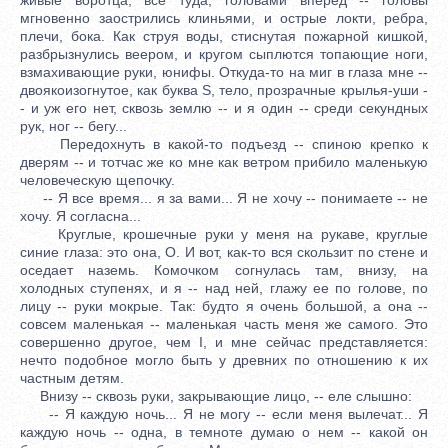
мгновенно заострились клиньями, и острые локти, ребра,
плечи, бока. Как струя воды, стиснутая пожарной кишкой,
разбрызнулись веером, и кругом сыплются топающие ноги,
взмахивающие руки, юнифы. Откуда-то на миг в глаза мне --
двоякоизогнутое, как буква S, тело, прозрачные крылья-уши -
- и уж его нет, сквозь землю -- и я один -- среди секундных
рук, ног -- бегу...
Передохнуть в какой-то подъезд -- спиною крепко к
дверям -- и тотчас же ко мне как ветром прибило маленькую
человеческую щепочку.
-- Я все время... я за вами... Я не хочу -- понимаете -- не
хочу. Я согласна...
Круглые, крошечные руки у меня на рукаве, круглые
синие глаза: это она, О. И вот, как-то вся скользит по стене и
оседает наземь. Комочком согнулась там, внизу, на
холодных ступенях, и я -- над ней, глажу ее по голове, по
лицу -- руки мокрые. Так: будто я очень большой, а она --
совсем маленькая -- маленькая часть меня же самого. Это
совершенно другое, чем I, и мне сейчас представляется:
нечто подобное могло быть у древних по отношению к их
частным детям.
Внизу -- сквозь руки, закрывающие лицо, -- еле слышно:
-- Я каждую ночь... Я не могу -- если меня вылечат... Я
каждую ночь -- одна, в темноте думаю о нем -- какой он