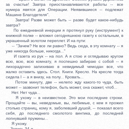
за счастье! Завтра приостанавливаются работы -- все
нумера явятся для Операции. Неявившиеся -- подлежат
Машине Благодетеля".
Завтра! Разве может быть -- разве будет какое-нибудь
завтра?
По ежедневной инерции я протянул руку (инструмент) к
книжной полке -- вложил сегодняшнюю газету к остальным, в
украшенный золотом переплет. И на пути:
-- "Зачем? Не все ли равно? Ведь сюда, в эту комнату -- я
уже никогда больше, никогда..."
И газета из рук -- на пол. А я стою и оглядываю кругом
всю, всю, всю комнату, я поспешно забираю с собой -- я
лихорадочно запихиваю в невидимый чемодан все, что
жалко оставить здесь. Стол. Книги. Кресло. На кресле тогда
сидела I -- а я внизу, на полу... Кровать...
Потом минуту, две -- нелепо жду какого-то чуда, быть
может -- зазвонит телефон, быть может, она скажет, чтоб...
Нет. Нет чуда...
Я ухожу -- в неизвестное. Это мои последние строки.
Прощайте -- вы, неведомые, вы, любимые, с кем я прожил
столько страниц, кому я, заболевший душой, -- показал всего
себя, до последнего смолотого винтика, до последней
лопнувшей пружины...
Я ухожу.
Запись 34-я.