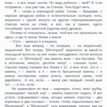
знаю -- я все знаю: молчи. Но ведь ребенок -- твой? И я ее
отправила -- она уже там, за Стеною. Она будет жить...
Я -- снова в командной рубке. Снова -- бредовая, с
черным звездным небом и ослепительным солнцем, ночь;
медленно с одной минуты на другую перехрамывающая
стрелка часов на стеке; и все, как в тумане, одето
тончайшей, чуть заметной (одному мне) дрожью.
Почему-то показалось: лучше, чтоб все это произошло не
здесь, а где-то внизу, ближе к земле.
-- Стоп, -- крикнул я в машину.
Все еще вперед -- по инерции, -- но медленней,
медленней. Вот теперь "[Интеграл]" зацепился за какой-то
секундный волосок, на миг повис неподвижно, потом волосок
лопнул -- и "[Интеграл]", как камень, вниз -- все быстрее. Так
в молчании, минуты, десятки минут -- слышен пульс --
стрелка перед глазами все ближе к 12, и мне ясно: это я --
камень, I -- земля, а я -- кем-то брошенный камень -- и
камню нестерпимо нужно упасть, хватиться оземь, чтоб
вдребезги... А что, если... -- внизу уже твердый, синий дым
туч... -- а что, если...
Но граммофон во мне -- шарнирно, точно, взял трубку,
скомандовал "малый ход" -- камень перестал падать. И вот
устало пофыркивают лишь четыре нижних отростка -- два
кормовых и два носовых -- только, чтобы парализовать вес "
[Интеграла]", и "[Интеграл]", чуть вздрагивая, прочно, как на