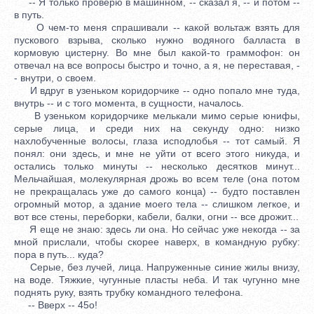
-- Я только проверю в машинном, -- сказал я, -- и потом --
в путь.
О чем-то меня спрашивали -- какой вольтаж взять для
пускового взрыва, сколько нужно водяного балласта в
кормовую цистерну. Во мне был какой-то граммофон: он
отвечал на все вопросы быстро и точно, а я, не переставая, -
- внутри, о своем.
И вдруг в узеньком коридорчике -- одно попало мне туда,
внутрь -- и с того момента, в сущности, началось.
В узеньком коридорчике мелькали мимо серые юнифы,
серые лица, и среди них на секунду одно: низко
нахлобученные волосы, глаза исподлобья -- тот самый. Я
понял: они здесь, и мне не уйти от всего этого никуда, и
остались только минуты -- несколько десятков минут...
Мельчайшая, молекулярная дрожь во всем теле (она потом
не прекращалась уже до самого конца) -- будто поставлен
огромный мотор, а здание моего тела -- слишком легкое, и
вот все стены, переборки, кабели, балки, огни -- все дрожит...
Я еще не знаю: здесь ли она. Но сейчас уже некогда -- за
мной прислали, чтобы скорее наверх, в командную рубку:
пора в путь... куда?
Серые, без лучей, лица. Напруженные синие жилы внизу,
на воде. Тяжкие, чугунные пласты неба. И так чугунно мне
поднять руку, взять трубку командного телефона.
-- Вверх -- 45o!