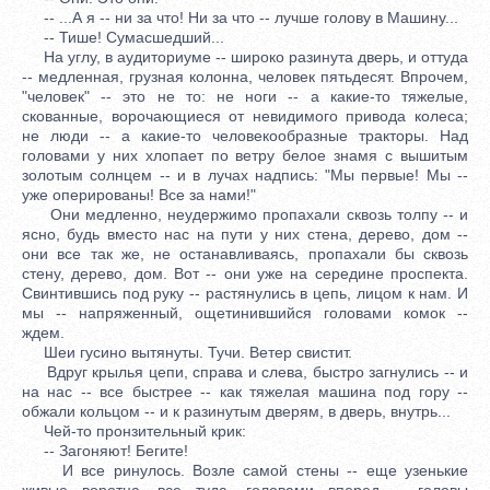
-- ...А я -- ни за что! Ни за что -- лучше голову в Машину...
-- Тише! Сумасшедший...
На углу, в аудиториуме -- широко разинута дверь, и оттуда
-- медленная, грузная колонна, человек пятьдесят. Впрочем,
"человек" -- это не то: не ноги -- а какие-то тяжелые,
скованные, ворочающиеся от невидимого привода колеса;
не люди -- а какие-то человекообразные тракторы. Над
головами у них хлопает по ветру белое знамя с вышитым
золотым солнцем -- и в лучах надпись: "Мы первые! Мы --
уже оперированы! Все за нами!"
Они медленно, неудержимо пропахали сквозь толпу -- и
ясно, будь вместо нас на пути у них стена, дерево, дом --
они все так же, не останавливаясь, пропахали бы сквозь
стену, дерево, дом. Вот -- они уже на середине проспекта.
Свинтившись под руку -- растянулись в цепь, лицом к нам. И
мы -- напряженный, ощетинившийся головами комок --
ждем.
Шеи гусино вытянуты. Тучи. Ветер свистит.
Вдруг крылья цепи, справа и слева, быстро загнулись -- и
на нас -- все быстрее -- как тяжелая машина под гору --
обжали кольцом -- и к разинутым дверям, в дверь, внутрь...
Чей-то пронзительный крик:
-- Загоняют! Бегите!
И все ринулось. Возле самой стены -- еще узенькие
живые воротца, все туда, головами вперед -- головы