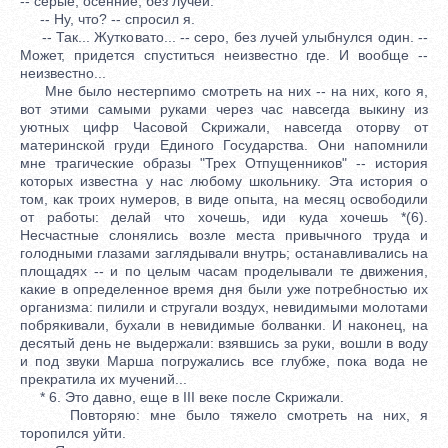
-- серые, осенние, без лучей.
-- Ну, что? -- спросил я.
-- Так... Жутковато... -- серо, без лучей улыбнулся один. --
Может, придется спуститься неизвестно где. И вообще --
неизвестно...
Мне было нестерпимо смотреть на них -- на них, кого я,
вот этими самыми руками через час навсегда выкину из
уютных цифр Часовой Скрижали, навсегда оторву от
материнской груди Единого Государства. Они напомнили
мне трагические образы "Трех Отпущенников" -- история
которых известна у нас любому школьнику. Эта история о
том, как троих нумеров, в виде опыта, на месяц освободили
от работы: делай что хочешь, иди куда хочешь *(6).
Несчастные слонялись возле места привычного труда и
голодными глазами заглядывали внутрь; останавливались на
площадях -- и по целым часам проделывали те движения,
какие в определенное время дня были уже потребностью их
организма: пилили и стругали воздух, невидимыми молотами
побрякивали, бухали в невидимые болванки. И наконец, на
десятый день не выдержали: взявшись за руки, вошли в воду
и под звуки Марша погружались все глубже, пока вода не
прекратила их мучений...
* 6. Это давно, еще в III веке после Скрижали.
Повторяю: мне было тяжело смотреть на них, я
торопился уйти.