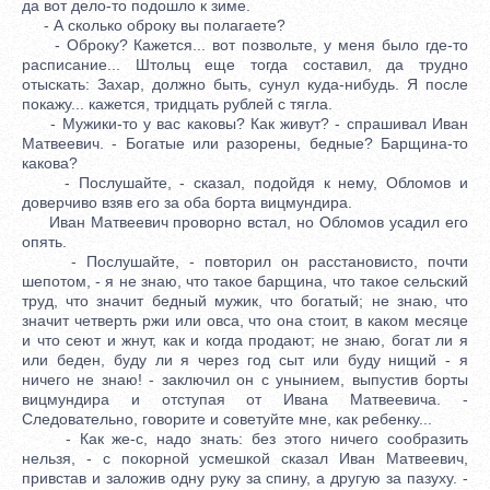
да вот дело-то подошло к зиме.
- А сколько оброку вы полагаете?
- Оброку? Кажется... вот позвольте, у меня было где-то
расписание... Штольц еще тогда составил, да трудно
отыскать: Захар, должно быть, сунул куда-нибудь. Я после
покажу... кажется, тридцать рублей с тягла.
- Мужики-то у вас каковы? Как живут? - спрашивал Иван
Матвеевич. - Богатые или разорены, бедные? Барщина-то
какова?
- Послушайте, - сказал, подойдя к нему, Обломов и
доверчиво взяв его за оба борта вицмундира.
Иван Матвеевич проворно встал, но Обломов усадил его
опять.
- Послушайте, - повторил он расстановисто, почти
шепотом, - я не знаю, что такое барщина, что такое сельский
труд, что значит бедный мужик, что богатый; не знаю, что
значит четверть ржи или овса, что она стоит, в каком месяце
и что сеют и жнут, как и когда продают; не знаю, богат ли я
или беден, буду ли я через год сыт или буду нищий - я
ничего не знаю! - заключил он с унынием, выпустив борты
вицмундира и отступая от Ивана Матвеевича. -
Следовательно, говорите и советуйте мне, как ребенку...
- Как же-с, надо знать: без этого ничего сообразить
нельзя, - с покорной усмешкой сказал Иван Матвеевич,
привстав и заложив одну руку за спину, а другую за пазуху. -