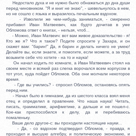
Недостало духа и не нужно было обнажаться до дна души
перед чиновником. "Я и книг не знаю", - шевельнулось в нем,
но не сошло с языка и выразилось печальным вздохом.
- Изволили же чем-нибудь заниматься, - смиренно
прибавил Иван Матвеевич, как будто дочитав в уме
Обломова ответ о книгах, - нельзя, чтоб...
- Можно, Иван Матвеич: вот вам живое доказательство - я!
Кто же я? Что я такое? Подите спросите у Захара, и он
скажет вам: "барин!" Да, я барин и делать ничего не умею!
Делайте вы, если знаете, и помогите, если можете, а за труд
возьмите себе что хотите - на то и наука!
Он начал ходить по комнате, а Иван Матвеевич стоял на
своем месте и всякий раз слегка ворочался всем корпусом в
тот угол, куда пойдет Обломов. Оба они молчали некоторое
время.
- Где вы учились? - спросил Обломов, остановясь опять
перед ним.
- Начал было в гимназии, да из шестого класса взял меня
отец и определил в правление. Что наша наука! Читать,
писать, грамматике, арифметике, а дальше и не пошел-с.
Кое-как приспособился к делу, да и перебиваюсь
помаленьку.
Ваше дело другое-с: вы проходили настоящие науки...
- Да, - со вздохом подтвердил Обломов, - правда, я
проходил и высшую алгебру, и политическую экономию, и