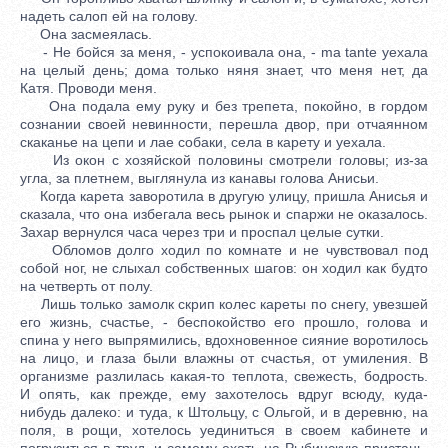
надеть салоп ей на голову.
Она засмеялась.
- Не бойся за меня, - успокоивала она, - ma tante уехала
на целый день; дома только няня знает, что меня нет, да
Катя. Проводи меня.
Она подала ему руку и без трепета, покойно, в гордом
сознании своей невинности, перешла двор, при отчаянном
скаканье на цепи и лае собаки, села в карету и уехала.
Из окон с хозяйской половины смотрели головы; из-за
угла, за плетнем, выглянула из канавы голова Анисьи.
Когда карета заворотила в другую улицу, пришла Анисья и
сказала, что она избегала весь рынок и спаржи не оказалось.
Захар вернулся часа через три и проспал целые сутки.
Обломов долго ходил по комнате и не чувствовал под
собой ног, не слыхал собственных шагов: он ходил как будто
на четверть от полу.
Лишь только замолк скрип колес кареты по снегу, увезшей
его жизнь, счастье, - беспокойство его прошло, голова и
спина у него выпрямились, вдохновенное сияние воротилось
на лицо, и глаза были влажны от счастья, от умиления. В
организме разлилась какая-то теплота, свежесть, бодрость.
И опять, как прежде, ему захотелось вдруг всюду, куда-
нибудь далеко: и туда, к Штольцу, с Ольгой, и в деревню, на
поля, в рощи, хотелось уединиться в своем кабинете и
погрузиться в труд, и самому ехать на Рыбинскую пристань,