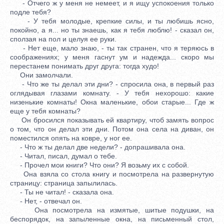
- Отчего ж у меня не немеет, и я ищу успокоения только
подле тебя?
- У тебя молодые, крепкие силы, и ты любишь ясно,
покойно, а я... но ты знаешь, как я тебя люблю! - сказал он,
сползая на пол и целуя ее руки.
- Нет еще, мало знаю, - ты так странен, что я теряюсь в
соображениях; у меня гаснут ум и надежда... скоро мы
перестанем понимать друг друга: тогда худо!
Они замолчали.
- Что же ты делал эти дни? - спросила она, в первый раз
оглядывая глазами комнату. - У тебя нехорошо: какие
низенькие комнаты! Окна маленькие, обои старые... Где ж
еще у тебя комнаты?
Он бросился показывать ей квартиру, чтоб замять вопрос
о том, что он делал эти дни. Потом она села на диван, он
поместился опять на ковре, у ног ее.
- Что ж ты делал две недели? - допрашивала она.
- Читал, писал, думал о тебе.
- Прочел мои книги? Что они? Я возьму их с собой.
Она взяла со стола книгу и посмотрела на развернутую
страницу: страница запылилась.
- Ты не читал! - сказала она.
- Нет, - отвечал он.
Она посмотрела на измятые, шитые подушки, на
беспорядок, на запыленные окна, на письменный стол,