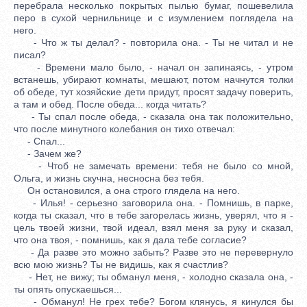
перебрала несколько покрытых пылью бумаг, пошевелила
перо в сухой чернильнице и с изумлением поглядела на
него.
- Что ж ты делал? - повторила она. - Ты не читал и не
писал?
- Времени мало было, - начал он запинаясь, - утром
встанешь, убирают комнаты, мешают, потом начнутся толки
об обеде, тут хозяйские дети придут, просят задачу поверить,
а там и обед. После обеда... когда читать?
- Ты спал после обеда, - сказала она так положительно,
что после минутного колебания он тихо отвечал:
- Спал...
- Зачем же?
- Чтоб не замечать времени: тебя не было со мной,
Ольга, и жизнь скучна, несносна без тебя.
Он остановился, а она строго глядела на него.
- Илья! - серьезно заговорила она. - Помнишь, в парке,
когда ты сказал, что в тебе загорелась жизнь, уверял, что я -
цель твоей жизни, твой идеал, взял меня за руку и сказал,
что она твоя, - помнишь, как я дала тебе согласие?
- Да разве это можно забыть? Разве это не перевернуло
всю мою жизнь? Ты не видишь, как я счастлив?
- Нет, не вижу; ты обманул меня, - холодно сказала она, -
ты опять опускаешься...
- Обманул! Не грех тебе? Богом клянусь, я кинулся бы