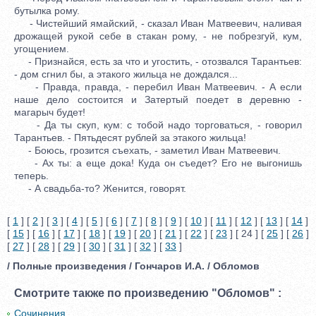
бутылка рому.
- Чистейший ямайский, - сказал Иван Матвеевич, наливая
дрожащей рукой себе в стакан рому, - не побрезгуй, кум,
угощением.
- Признайся, есть за что и угостить, - отозвался Тарантьев:
- дом сгнил бы, а этакого жильца не дождался...
- Правда, правда, - перебил Иван Матвеевич. - А если
наше дело состоится и Затертый поедет в деревню -
магарыч будет!
- Да ты скуп, кум: с тобой надо торговаться, - говорил
Тарантьев. - Пятьдесят рублей за этакого жильца!
- Боюсь, грозится съехать, - заметил Иван Матвеевич.
- Ах ты: а еще дока! Куда он съедет? Его не выгонишь
теперь.
- А свадьба-то? Женится, говорят.
[
1
] [
2
] [
3
] [
4
] [
5
] [
6
] [
7
] [
8
] [
9
] [
10
] [
11
] [
12
] [
13
] [
14
]
[
15
] [
16
] [
17
] [
18
] [
19
] [
20
] [
21
] [
22
] [
23
] [ 24 ] [
25
] [
26
]
[
27
] [
28
] [
29
] [
30
] [
31
] [
32
] [
33
]
/ Полные произведения / Гончаров И.А. / Обломов
Смотрите также по произведению "Обломов" :
Сочинения