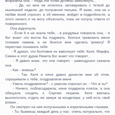
возразила она, - тогда эти толки должны замолкнуть...
- Да; но мне не хотелось заговаривать с теткой до
нынешней недели, до получения письма. Я знаю, она не о
любви моей спросит, а об имении, войдет в подробности, а
этого ничего я не могу объяснить, пока не получу ответа от
поверенного.
Она вздохнула.
- Если б я не знала тебя, - в раздумье говорила она, - я
бог знает что могла бы подумать. Боялся тревожить меня
толками лакеев, а не боялся мне сделать тревогу! Я
перестаю понимать тебя.
- Я думал, что болтовня их взволнует тебя. Катя, Марфа,
Семен и этот дурак Никита бог знает что говорят...
- Я давно знаю, что они говорят, - равнодушно сказала
она.
- Как - знаешь?
- Так. Катя и няня давно донесли мне об этом,
спрашивали о тебе, поздравляли меня.
- Ужель поздравляли? - с ужасом спросил он. - Что ж ты?
- Ничего, поблагодарила; няне подарила платок, а она
обещала сходить к Сергию пешком. Кате взялась
выхлопотать отдать ее замуж за кондитера: у ней есть свой
роман...
Он смотрел на нее испуганными и изумленными глазами.
- Ты бываешь каждый день у нас: очень натурально, что