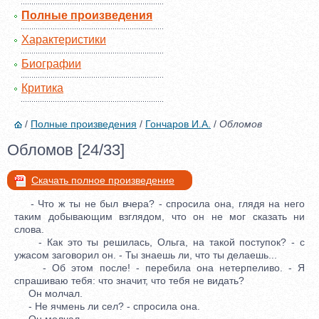
Полные произведения
Характеристики
Биографии
Критика
/
Полные произведения
/
Гончаров И.А.
/
Обломов
Обломов [24/33]
Скачать полное произведение
- Что ж ты не был вчера? - спросила она, глядя на него
таким добывающим взглядом, что он не мог сказать ни
слова.
- Как это ты решилась, Ольга, на такой поступок? - с
ужасом заговорил он. - Ты знаешь ли, что ты делаешь...
- Об этом после! - перебила она нетерпеливо. - Я
спрашиваю тебя: что значит, что тебя не видать?
Он молчал.
- Не ячмень ли сел? - спросила она.
Он молчал.