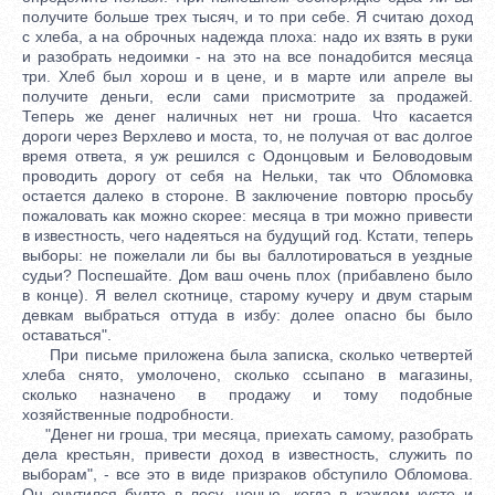
получите больше трех тысяч, и то при себе. Я считаю доход
с хлеба, а на оброчных надежда плоха: надо их взять в руки
и разобрать недоимки - на это на все понадобится месяца
три. Хлеб был хорош и в цене, и в марте или апреле вы
получите деньги, если сами присмотрите за продажей.
Теперь же денег наличных нет ни гроша. Что касается
дороги через Верхлево и моста, то, не получая от вас долгое
время ответа, я уж решился с Одонцовым и Беловодовым
проводить дорогу от себя на Нельки, так что Обломовка
остается далеко в стороне. В заключение повторю просьбу
пожаловать как можно скорее: месяца в три можно привести
в известность, чего надеяться на будущий год. Кстати, теперь
выборы: не пожелали ли бы вы баллотироваться в уездные
судьи? Поспешайте. Дом ваш очень плох (прибавлено было
в конце). Я велел скотнице, старому кучеру и двум старым
девкам выбраться оттуда в избу: долее опасно бы было
оставаться".
При письме приложена была записка, сколько четвертей
хлеба снято, умолочено, сколько ссыпано в магазины,
сколько назначено в продажу и тому подобные
хозяйственные подробности.
"Денег ни гроша, три месяца, приехать самому, разобрать
дела крестьян, привести доход в известность, служить по
выборам", - все это в виде призраков обступило Обломова.
Он очутился будто в лесу, ночью, когда в каждом кусте и