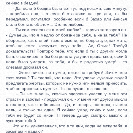
сейчас в бездну!..
- Да, если б бездна была вот тут, под ногами, сию минуту,
- перебила она, - а если б отложили на три дня, ты бы
передумал, испугался, особенно если б Захар или Анисья
стали болтать об этом... Это не любовь.
- Ты сомневаешься в моей любви? - горячо заговорил он.
- Думаешь, что я медлю от боязни за себя, а не за тебя? Не
оберегаю, как стеной, твоего имени, не бодрствую, как мать,
чтоб не смел коснуться слух тебя... Ах, Ольга! Требуй
доказательств! Повторю тебе, что если б ты с другим могла
быть счастливее, я бы без ропота уступил права свои; если б
надо было умереть за тебя, я бы с радостью умер! - со
слезами досказал он.
- Этого ничего не нужно, никто не требует! Зачем мне
твоя жизнь? Ты сделай, что надо. Это уловка лукавых людей
предлагать жертвы, которых не нужно или нельзя приносить,
чтоб не приносить нужных. Ты не лукав - я знаю, но...
- Ты не знаешь, сколько здоровья унесли у меня эти
страсти и заботы! - продолжал он. - У меня нет другой мысли
с тех пор, как я тебя знаю... Да, и теперь, повторю, ты моя
цель, и только ты одна. Я сейчас умру, сойду с ума, если
тебя не будет со мной! Я теперь дышу, смотрю, мыслю и
чувствую тобой.
Что ж ты удивляешься, что в те дни, когда не вижу тебя, я
засыпаю и падаю?