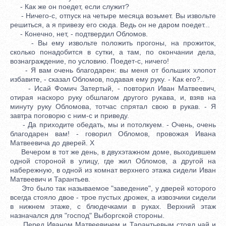
- Как же он поедет, если служит?
- Ничего-с, отпуск на четыре месяца возьмет. Вы извольте
решиться, а я привезу его сюда. Ведь он не даром поедет...
- Конечно, нет, - подтвердил Обломов.
- Вы ему извольте положить прогоны, на прожиток,
сколько понадобится в сутки, а там, по окончании дела,
вознаграждение, по условию. Поедет-с, ничего!
- Я вам очень благодарен: вы меня от больших хлопот
избавите, - сказал Обломов, подавая ему руку. - Как его?..
- Исай Фомич Затертый, - повторил Иван Матвеевич,
отирая наскоро руку обшлагом другого рукава, и, взяв на
минуту руку Обломова, тотчас спрятал свою в рукав. - Я
завтра поговорю с ним-с и приведу.
- Да приходите обедать, мы и потолкуем. - Очень, очень
благодарен вам! - говорил Обломов, провожая Ивана
Матвеевича до дверей. X
Вечером в тот же день, в двухэтажном доме, выходившем
одной стороной в улицу, где жил Обломов, а другой на
набережную, в одной из комнат верхнего этажа сидели Иван
Матвеевич и Тарантьев.
Это было так называемое "заведение", у дверей которого
всегда стояло двое - трое пустых дрожек, а извозчики сидели
в нижнем этаже, с блюдечками в руках. Верхний этаж
назначался для "господ" Выборгской стороны.
Перед Иваном Матвеевичем и Тарантьевым стоял чай и