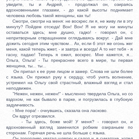
увидите, ты и Андрей, - продолжал он, озираясь
вдохновенными глазами, - до какой высоты поднимает
человека любовь такой женщины, как ты!
Смотри, смотри на меня: не воскрес ли я, не живу ли в эту
минуту? Пойдем отсюда! Вон! Вон! Я не могу ни минуты
оставаться здесь; мне душно, гадко! - говорил он, с
непритворным отвращением оглядываясь вокруг. - Дай мне
дожить сегодня этим чувством... Ах, если б этот же огонь жег
меня, какой теперь жжет, - и завтра и всегда! А то нет тебя - я
гасну, падаю! Теперь я ожил, воскрес. Мне кажется, я...
Ольга, Ольга! - Ты прекраснее всего в мире, ты первая
женщина, ты... ты...
Он припал к ее руке лицом и замер. Слова не шли более
с языка. Он прижал руку к сердцу, чтоб унять волнение,
устремил на Ольгу свой страстный, влажный взгляд и стал
неподвижен.
"Нежен, нежен, нежен!" - мысленно твердила Ольга, но со
вздохом, не как бывало в парке, и погрузилась в глубокую
задумчивость.
- Мне пора! - очнувшись, сказала она ласково.
Он вдруг отрезвился.
- Ты здесь, боже мой! У меня? - говорил он, и
вдохновенный взгляд заменился робким озираньем по
сторонам. Горячая речь не шла больше с языка.
Он торопливо хватал шляпку и салоп и, в суматохе, хотел