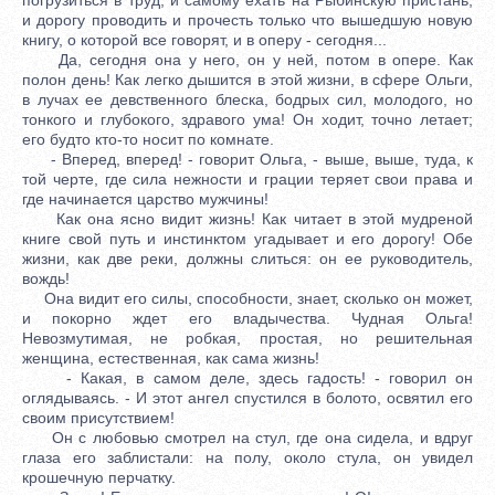
и дорогу проводить и прочесть только что вышедшую новую
книгу, о которой все говорят, и в оперу - сегодня...
Да, сегодня она у него, он у ней, потом в опере. Как
полон день! Как легко дышится в этой жизни, в сфере Ольги,
в лучах ее девственного блеска, бодрых сил, молодого, но
тонкого и глубокого, здравого ума! Он ходит, точно летает;
его будто кто-то носит по комнате.
- Вперед, вперед! - говорит Ольга, - выше, выше, туда, к
той черте, где сила нежности и грации теряет свои права и
где начинается царство мужчины!
Как она ясно видит жизнь! Как читает в этой мудреной
книге свой путь и инстинктом угадывает и его дорогу! Обе
жизни, как две реки, должны слиться: он ее руководитель,
вождь!
Она видит его силы, способности, знает, сколько он может,
и покорно ждет его владычества. Чудная Ольга!
Невозмутимая, не робкая, простая, но решительная
женщина, естественная, как сама жизнь!
- Какая, в самом деле, здесь гадость! - говорил он
оглядываясь. - И этот ангел спустился в болото, освятил его
своим присутствием!
Он с любовью смотрел на стул, где она сидела, и вдруг
глаза его заблистали: на полу, около стула, он увидел
крошечную перчатку.