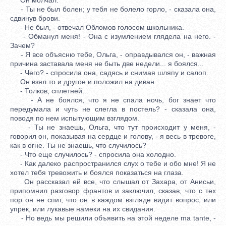
- Ты не был болен; у тебя не болело горло, - сказала она,
сдвинув брови.
- Не был, - отвечал Обломов голосом школьника.
- Обманул меня! - Она с изумлением глядела на него. -
Зачем?
- Я все объясню тебе, Ольга, - оправдывался он, - важная
причина заставала меня не быть две недели... я боялся...
- Чего? - спросила она, садясь и снимая шляпу и салоп.
Он взял то и другое и положил на диван.
- Толков, сплетней...
- А не боялся, что я не спала ночь, бог знает что
передумала и чуть не слегла в постель? - сказала она,
поводя по нем испытующим взглядом.
- Ты не знаешь, Ольга, что тут происходит у меня, -
говорил он, показывая на сердце и голову, - я весь в тревоге,
как в огне. Ты не знаешь, что случилось?
- Что еще случилось? - спросила она холодно.
- Как далеко распространился слух о тебе и обо мне! Я не
хотел тебя тревожить и боялся показаться на глаза.
Он рассказал ей все, что слышал от Захара, от Анисьи,
припомнил разговор франтов и заключил, сказав, что с тех
пор он не спит, что он в каждом взгляде видит вопрос, или
упрек, или лукавые намеки на их свидания.
- Но ведь мы решили объявить на этой неделе ma tante, -