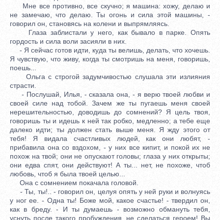
Мне все противно, все скучно; я машина: хожу, делаю и
не замечаю, что делаю. Ты огонь и сила этой машины, -
говорил он, становясь на колени и выпрямляясь.
Глаза заблистали у него, как бывало в парке. Опять
гордость и сила воли засияли в них.
- Я сейчас готов идти, куда ты велишь, делать, что хочешь.
Я чувствую, что живу, когда ты смотришь на меня, говоришь,
поешь...
Ольга с строгой задумчивостью слушала эти излияния
страсти.
- Послушай, Илья, - сказала она, - я верю твоей любви и
своей силе над тобой. Зачем же ты пугаешь меня своей
нерешительностью, доводишь до сомнений? Я цель твоя,
говоришь ты и идешь к ней так робко, медленно; а тебе еще
далеко идти; ты должен стать выше меня. Я жду этого от
тебя! Я видала счастливых людей, как они любят, -
прибавила она со вздохом, - у них все кипит, и покой их не
похож на твой; они не опускают головы; глаза у них открыты;
они едва спят, они действуют! А ты... нет, не похоже, чтоб
любовь, чтоб я была твоей целью...
Она с сомнением покачала головой.
- Ты, ты!.. - говорил он, целуя опять у ней руки и волнуясь
у ног ее. - Одна ты! Боже мой, какое счастье! - твердил он,
как в бреду. - И ты думаешь - возможно обмануть тебя,
уснуть после такого пробуждения, не сделаться героем! Вы