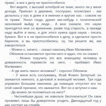
права', а все к делу не приспособился.
Вот видите, с высшей алгеброй не знаю, много ли у меня
дохода. Приехал в деревню, послушал, посмотрел - как
делалось у нас в доме и в имении и кругом нас - совсем не
те права'. Уехал сюда, думал как-нибудь с политической
экономией выйду в люди... А мне сказали, что науки
пригодятся мне со временем, разве под старость, а прежде
надо выйти в чины, и для этого нужна одна наука - писать
бумаги. Вот я и не приспособился к делу, а сделался просто
барином, а вы приспособились: ну, так решите же, как
изворотиться.
- Можно-с, ничего, - сказал наконец Иван Матвеевич.
Обломов остановился против него и ждал, что он скажет.
- Можно поручить это все знающему человеку и
доверенность перевести на него, - прибавил Иван
Матвеевич.
- А где взять такого человека? - спросил Обломов.
- У меня есть сослуживец, Исай Фомич Затертый: он
заикается немного, а деловой и знающий человек. Три года
управлял большим имением, да помещик отпустил его по
этой самой причине, что заикается. Вот он и вступил к нам.
- Да можно ли положиться на него?
- Честнейшая душа, не извольте беспокоиться! Он свое
проживет, лишь бы доверителю угодить. Двенадцатый год у
нас состоит на службе.