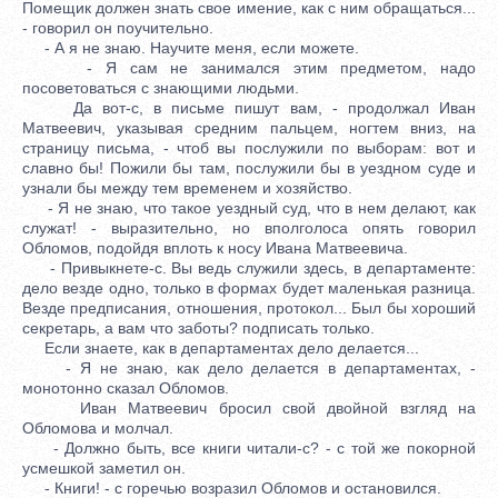
Помещик должен знать свое имение, как с ним обращаться...
- говорил он поучительно.
- А я не знаю. Научите меня, если можете.
- Я сам не занимался этим предметом, надо
посоветоваться с знающими людьми.
Да вот-с, в письме пишут вам, - продолжал Иван
Матвеевич, указывая средним пальцем, ногтем вниз, на
страницу письма, - чтоб вы послужили по выборам: вот и
славно бы! Пожили бы там, послужили бы в уездном суде и
узнали бы между тем временем и хозяйство.
- Я не знаю, что такое уездный суд, что в нем делают, как
служат! - выразительно, но вполголоса опять говорил
Обломов, подойдя вплоть к носу Ивана Матвеевича.
- Привыкнете-с. Вы ведь служили здесь, в департаменте:
дело везде одно, только в формах будет маленькая разница.
Везде предписания, отношения, протокол... Был бы хороший
секретарь, а вам что заботы? подписать только.
Если знаете, как в департаментах дело делается...
- Я не знаю, как дело делается в департаментах, -
монотонно сказал Обломов.
Иван Матвеевич бросил свой двойной взгляд на
Обломова и молчал.
- Должно быть, все книги читали-с? - с той же покорной
усмешкой заметил он.
- Книги! - с горечью возразил Обломов и остановился.