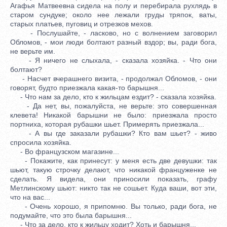
Агафья Матвеевна сидела на полу и перебирала рухлядь в
старом сундуке; около нее лежали груды тряпок, ваты,
старых платьев, пуговиц и отрезков мехов.
- Послушайте, - ласково, но с волнением заговорил
Обломов, - мои люди болтают разный вздор; вы, ради бога,
не верьте им.
- Я ничего не слыхала, - сказала хозяйка. - Что они
болтают?
- Насчет вчерашнего визита, - продолжал Обломов, - они
говорят, будто приезжала какая-то барышня...
- Что нам за дело, кто к жильцам ездит? - сказала хозяйка.
- Да нет, вы, пожалуйста, не верьте: это совершенная
клевета! Никакой барышни не было: приезжала просто
портниха, которая рубашки шьет. Примерять приезжала...
- А вы где заказали рубашки? Кто вам шьет? - живо
спросила хозяйка.
- Во французском магазине...
- Покажите, как принесут: у меня есть две девушки: так
шьют, такую строчку делают, что никакой француженке не
сделать. Я видела, они приносили показать, графу
Метлинскому шьют: никто так не сошьет. Куда ваши, вот эти,
что на вас...
- Очень хорошо, я припомню. Вы только, ради бога, не
подумайте, что это была барышня...
- Что за дело, кто к жильцу ходит? Хоть и барышня...