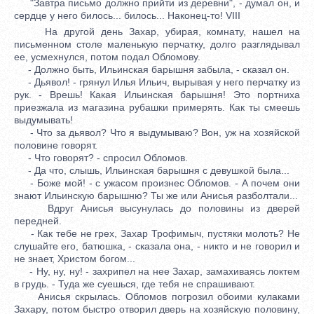
"Завтра письмо должно прийти из деревни", - думал он, и
сердце у него билось... билось... Наконец-то! VIII
На другой день Захар, убирая, комнату, нашел на
письменном столе маленькую перчатку, долго разглядывал
ее, усмехнулся, потом подал Обломову.
- Должно быть, Ильинская барышня забыла, - сказал он.
- Дьявол! - грянул Илья Ильич, вырывая у него перчатку из
рук. - Врешь! Какая Ильинская барышня! Это портниха
приезжала из магазина рубашки примерять. Как ты смеешь
выдумывать!
- Что за дьявол? Что я выдумываю? Вон, уж на хозяйской
половине говорят.
- Что говорят? - спросил Обломов.
- Да что, слышь, Ильинская барышня с девушкой была...
- Боже мой! - с ужасом произнес Обломов. - А почем они
знают Ильинскую барышню? Ты же или Анисья разболтали...
Вдруг Анисья высунулась до половины из дверей
передней.
- Как тебе не грех, Захар Трофимыч, пустяки молоть? Не
слушайте его, батюшка, - сказала она, - никто и не говорил и
не знает, Христом богом...
- Ну, ну, ну! - захрипел на нее Захар, замахиваясь локтем
в грудь. - Туда же суешься, где тебя не спрашивают.
Анисья скрылась. Обломов погрозил обоими кулаками
Захару, потом быстро отворил дверь на хозяйскую половину,