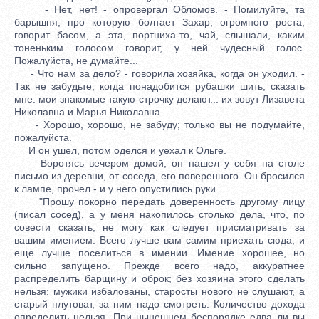
- Нет, нет! - опровергал Обломов. - Помилуйте, та
барышня, про которую болтает Захар, огромного роста,
говорит басом, а эта, портниха-то, чай, слышали, каким
тоненьким голосом говорит, у ней чудесный голос.
Пожалуйста, не думайте...
- Что нам за дело? - говорила хозяйка, когда он уходил. -
Так не забудьте, когда понадобится рубашки шить, сказать
мне: мои знакомые такую строчку делают... их зовут Лизавета
Николавна и Марья Николавна.
- Хорошо, хорошо, не забуду; только вы не подумайте,
пожалуйста.
И он ушел, потом оделся и уехал к Ольге.
Воротясь вечером домой, он нашел у себя на столе
письмо из деревни, от соседа, его поверенного. Он бросился
к лампе, прочел - и у него опустились руки.
"Прошу покорно передать доверенность другому лицу
(писал сосед), а у меня накопилось столько дела, что, по
совести сказать, не могу как следует присматривать за
вашим имением. Всего лучше вам самим приехать сюда, и
еще лучше поселиться в имении. Имение хорошее, но
сильно запущено. Прежде всего надо, аккуратнее
распределить барщину и оброк; без хозяина этого сделать
нельзя: мужики избалованы, старосты нового не слушают, а
старый плутоват, за ним надо смотреть. Количество дохода
определить нельзя. При нынешнем беспорядке едва ли вы