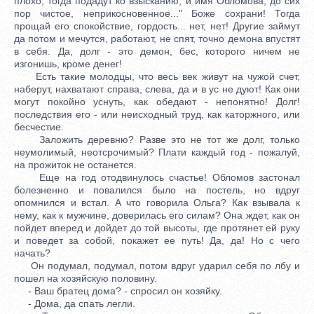
плохо, тогда подадут ко взысканию, и имя Обломова, до сих
пор чистое, неприкосновенное..." Боже сохрани! Тогда
прощай его спокойствие, гордость... нет, нет! Другие займут
да потом и мечутся, работают, не спят, точно демона впустят
в себя. Да, долг - это демон, бес, которого ничем не
изгонишь, кроме денег!
Есть такие молодцы, что весь век живут на чужой счет,
наберут, нахватают справа, слева, да и в ус не дуют! Как они
могут покойно уснуть, как обедают - непонятно! Долг!
последствия его - или неисходный труд, как каторжного, или
бесчестие.
Заложить деревню? Разве это не тот же долг, только
неумолимый, неотсрочимый? Плати каждый год - пожалуй,
на прожиток не останется.
Еще на год отодвинулось счастье! Обломов застонал
болезненно и повалился было на постель, но вдруг
опомнился и встал. А что говорила Ольга? Как взывала к
нему, как к мужчине, доверилась его силам? Она ждет, как он
пойдет вперед и дойдет до той высоты, где протянет ей руку
и поведет за собой, покажет ее путь! Да, да! Но с чего
начать?
Он подумал, подумал, потом вдруг ударил себя по лбу и
пошел на хозяйскую половину.
- Ваш братец дома? - спросил он хозяйку.
- Дома, да спать легли.