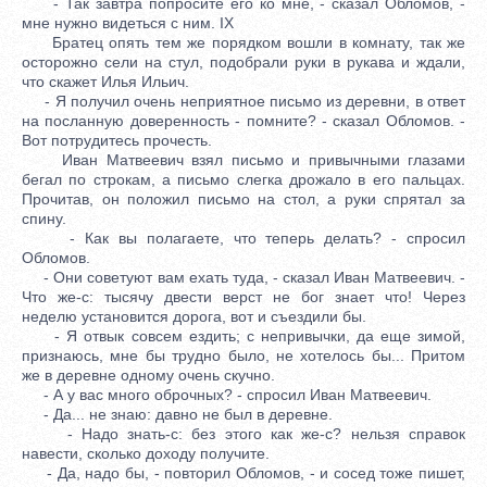
- Так завтра попросите его ко мне, - сказал Обломов, -
мне нужно видеться с ним. IX
Братец опять тем же порядком вошли в комнату, так же
осторожно сели на стул, подобрали руки в рукава и ждали,
что скажет Илья Ильич.
- Я получил очень неприятное письмо из деревни, в ответ
на посланную доверенность - помните? - сказал Обломов. -
Вот потрудитесь прочесть.
Иван Матвеевич взял письмо и привычными глазами
бегал по строкам, а письмо слегка дрожало в его пальцах.
Прочитав, он положил письмо на стол, а руки спрятал за
спину.
- Как вы полагаете, что теперь делать? - спросил
Обломов.
- Они советуют вам ехать туда, - сказал Иван Матвеевич. -
Что же-с: тысячу двести верст не бог знает что! Через
неделю установится дорога, вот и съездили бы.
- Я отвык совсем ездить; с непривычки, да еще зимой,
признаюсь, мне бы трудно было, не хотелось бы... Притом
же в деревне одному очень скучно.
- А у вас много оброчных? - спросил Иван Матвеевич.
- Да... не знаю: давно не был в деревне.
- Надо знать-с: без этого как же-с? нельзя справок
навести, сколько доходу получите.
- Да, надо бы, - повторил Обломов, - и сосед тоже пишет,