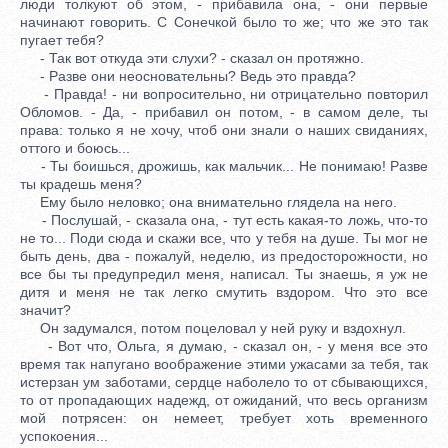
люди толкуют об этом, - прибавила она, - они первые
начинают говорить. С Сонечкой было то же; что же это так
пугает тебя?
- Так вот откуда эти слухи? - сказал он протяжно.
- Разве они неосновательны? Ведь это правда?
- Правда! - ни вопросительно, ни отрицательно повторил
Обломов. - Да, - прибавил он потом, - в самом деле, ты
права: только я не хочу, чтоб они знали о наших свиданиях,
оттого и боюсь...
- Ты боишься, дрожишь, как мальчик... Не понимаю! Разве
ты крадешь меня?
Ему было неловко; она внимательно глядела на него.
- Послушай, - сказала она, - тут есть какая-то ложь, что-то
не то... Поди сюда и скажи все, что у тебя на душе. Ты мог не
быть день, два - пожалуй, неделю, из предосторожности, но
все бы ты предупредил меня, написал. Ты знаешь, я уж не
дитя и меня не так легко смутить вздором. Что это все
значит?
Он задумался, потом поцеловал у ней руку и вздохнул.
- Вот что, Ольга, я думаю, - сказал он, - у меня все это
время так напугано воображение этими ужасами за тебя, так
истерзан ум заботами, сердце наболело то от сбывающихся,
то от пропадающих надежд, от ожиданий, что весь организм
мой потрясен: он немеет, требует хоть временного
успокоения...