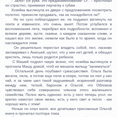
- Залог! Ее рука: это предзнаменование! О!.. - простонал
он страстно, прижимая перчатку к губам.
Хозяйка выглянула из двери с предложением посмотреть
полотно: принесли продавать, так не понадобится ли?
Но он сухо поблагодарил ее, не подумал взглянуть на
локти и извинился, что очень занят. Потом углубился в
воспоминания лета, перебрал все подробности, вспомнил о
всяком дереве, кусте, скамье, о каждом сказанном слове, и
нашел все это милее, нежели как было в то время, когда он
наслаждался этим.
Он решительно перестал владеть собой, пел, ласково
заговаривал с Анисьей, шутил, что у нее нет детей, и обещал
крестить, лишь только родится ребенок.
С Машей поднял такую возню, что хозяйка выглянула и
прогнала Машу домой, чтоб не мешала жильцу "заниматься".
Остальной день поубавил сумасшествия. Ольга была
весела, пела, и потом еще пели в опере, потом он пил у них
чай, и за чаем шел такой задушевный, искренний разговор
между ним, теткой, бароном и Ольгой, что Обломов
чувствовал себя совершенно членом этого маленького
семейства. Полно жить одиноко: есть у него теперь угол; он
крепко намотал свою жизнь; есть у него свет и тепло - как
хорошо жить с этим!
Ночью он спал мало: все дочитывал присланные Ольгой
книги и прочитал полтора тома.