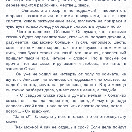
дереве чудится разбойник, мертвец, зверь.
- Однакож это позор: я не поддамся! - твердил он,
стараясь ознакомиться с этими призраками, как и трус
силится, сквозь зажмуренные веки, взглянуть на призраки и
чувствует только холод у сердца и слабость в руках и ногах.
Чего ж надеялся Обломов? Он думал, что в письме
сказано будет определительно, сколько он получит дохода и,
разумеется, как можно больше - тысяч, например, шесть,
семь; что дом еще хорош, так что по нужде в нем можно
жить, пока будет строиться новый; что, наконец, поверенный
пришлет тысячи три, четыре, - словом, что в письме он
прочтет тот же смех, игру жизни и любовь, что читал в
записках Ольги.
Он уже не ходил на четверть от полу по комнате, не
шутил с Анисьей, не волновался надеждами на счастье: их
надо было отодвинуть на три месяца; да нет! В три месяца
он только разберет дела, узнает свое имение, а свадьба...
- О свадьбе ближе года и думать нельзя, - боязливо
сказал он: - да, да, через год, не прежде! Ему еще надо
дописать свой план, надо порешить с архитектором, потом...
потом... - Он вздохнул.
"Занять!" - блеснуло у него в голове, но он оттолкнул эту
мысль.
"Как можно! А как не отдашь в срок? Если дела пойдут