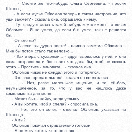
- Спойте же что-нибудь, Ольга Сергеевна, - просил
Штольц.
- А если мусье Обломов теперь в таком настроении, что
уши зажмет? - сказала она, обращаясь к нему.
- Тут следует сказать какой-нибудь комплимент, - отвечал
Обломов. - Я не умею, да если б и умел, так не решился
бы...
- Отчего же?
- А если вы дурно поете! - наивно заметил Обломов. -
Мне бы потом стало так неловко...
- Как вчера с сухарями... - вдруг вырвалось у ней, и она
сама покраснела и бог знает что дала бы, чтоб не сказать
этого. - Простите - виновата!.. - сказала она.
Обломов никак не ожидал этого и потерялся.
- Это злое предательство! - сказал он вполголоса.
- Нет, разве маленькое мщение, и то, ей-богу,
неумышленное, за то, что у вас не нашлось даже
комплимента для меня.
- Может быть, найду, когда услышу.
- А вы хотите, чтоб я спела? - спросила она.
- Нет, это он хочет, - отвечал Обломов, указывая на
Штольца.
- А вы?
Обломов покачал отрицательно головой:
- Я не могу хотеть, чего не знаю.