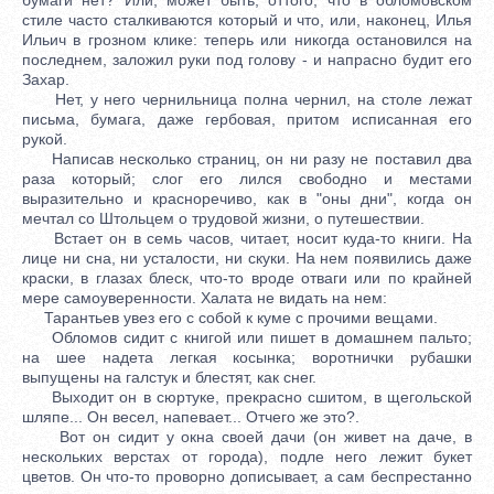
стиле часто сталкиваются который и что, или, наконец, Илья
Ильич в грозном клике: теперь или никогда остановился на
последнем, заложил руки под голову - и напрасно будит его
Захар.
Нет, у него чернильница полна чернил, на столе лежат
письма, бумага, даже гербовая, притом исписанная его
рукой.
Написав несколько страниц, он ни разу не поставил два
раза который; слог его лился свободно и местами
выразительно и красноречиво, как в "оны дни", когда он
мечтал со Штольцем о трудовой жизни, о путешествии.
Встает он в семь часов, читает, носит куда-то книги. На
лице ни сна, ни усталости, ни скуки. На нем появились даже
краски, в глазах блеск, что-то вроде отваги или по крайней
мере самоуверенности. Халата не видать на нем:
Тарантьев увез его с собой к куме с прочими вещами.
Обломов сидит с книгой или пишет в домашнем пальто;
на шее надета легкая косынка; воротнички рубашки
выпущены на галстук и блестят, как снег.
Выходит он в сюртуке, прекрасно сшитом, в щегольской
шляпе... Он весел, напевает... Отчего же это?.
Вот он сидит у окна своей дачи (он живет на даче, в
нескольких верстах от города), подле него лежит букет
цветов. Он что-то проворно дописывает, а сам беспрестанно