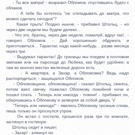
- Ты все завтра! - возразил Обломов, спустившись будто с
облаков.
- А тебе бы хотелось "не откладывать до завтра, что
можно сделать сегодня"?
Какая прыть! Поздно нынче, - прибавил Штольц, - но
через две недели мы будем далеко...
- Что это, братец, через две недели, помилуй, вдруг так!.. -
говорил Обломов. - Дай хорошенько обдумать и
приготовиться... Тарантас надо какой-нибудь... разве месяца
через три.
- Выдумал тарантас! До границы мы поедем в почтовом
экипаже или на пароходе до Любека, как будет удобнее; а
там во многих местах железные дороги есть.
- А квартира, а Захар, а Обломовка? Ведь надо
распорядиться, - защищался Обломов.
- Обломовщина, обломовщина! - сказал Штольц, смеясь,
потом взял свечку, пожелал Обломову покойной ночи и
пошел спать. - Теперь или никогда - помни! - прибавил он,
обернувшись к Обломову и затворяя за собой дверь. V
"Теперь или никогда!" - явились Обломову грозные слова,
лишь только он проснулся утром.
Он встал с постели, прошелся раза три по комнате,
заглянул в гостиную:
Штольц сидит и пишет.
- Захар! - кликнул он.