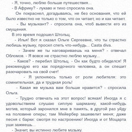
- Я, точно, люблю больше путешествия...
- В Африку? - лукаво и тихо спросила она.
Он покраснел, догадываясь, не без основания, что ей
было известно не только о том, что он читает, но и как читает.
- Вы музыкант? - спросила она, чтоб вывести его из
смущения.
В это время подошел Штольц.
- Илья! Вот я сказал Ольге Сергеевне, что ты страстно
любишь музыку, просил спеть что-нибудь... Casta diva.
- Зачем же ты наговариваешь на меня? - отвечал
Обломов. - Я вовсе не страстно люблю музыку...
- Каков? - перебил Штольц. - Он как будто обиделся! Я
рекомендую его как порядочного человека, а он спешит
разочаровать на свой счет!
- Я уклоняюсь только от роли любителя: это
сомнительная, да и трудная роль!
- Какая же музыка вам больше нравится? - спросила
Ольга.
- Трудно отвечать на этот вопрос! всякая! Иногда я с
удовольствием слушаю сиплую шарманку, какой-нибудь
мотив, который заронился мне в память, в другой раз уйду
на половине оперы; там Мейербер зашевелит меня; даже
песня с барки: смотря по настроению! Иногда и от Моцарта
уши зажмешь...
- Значит, вы истинно любите музыку.