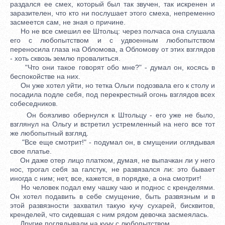
раздался ее смех, который был так звучен, так искренен и
заразителен, что кто ни послушает этого смеха, непременно
засмеется сам, не зная о причине.
Но не все смешил ее Штольц: через полчаса она слушала
его с любопытством и с удвоенным любопытством
переносила глаза на Обломова, а Обломову от этих взглядов
- хоть сквозь землю провалиться.
"Что они такое говорят обо мне?" - думал он, косясь в
беспокойстве на них.
Он уже хотел уйти, но тетка Ольги подозвала его к столу и
посадила подле себя, под перекрестный огонь взглядов всех
собеседников.
Он боязливо обернулся к Штольцу - его уже не было,
взглянул на Ольгу и встретил устремленный на него все тот
же любопытный взгляд.
"Все еще смотрит!" - подумал он, в смущении оглядывая
свое платье.
Он даже отер лицо платком, думая, не выпачкан ли у него
нос, трогал себя за галстук, не развязался ли: это бывает
иногда с ним; нет, все, кажется, в порядке, а она смотрит!
Но человек подал ему чашку чаю и поднос с кренделями.
Он хотел подавить в себе смущение, быть развязным и в
этой развязности захватил такую кучу сухарей, бисквитов,
кренделей, что сидевшая с ним рядом девочка засмеялась.
Другие поглядывали на кучу с любопытством.