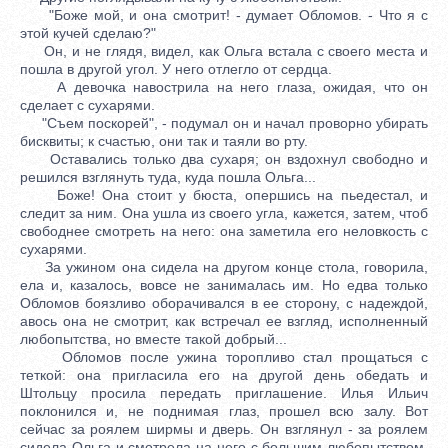
"Боже мой, и она смотрит! - думает Обломов. - Что я с
этой кучей сделаю?"
Он, и не глядя, видел, как Ольга встала с своего места и
пошла в другой угол. У него отлегло от сердца.
А девочка навострила на него глаза, ожидая, что он
сделает с сухарями.
"Съем поскорей", - подумал он и начал проворно убирать
бисквиты; к счастью, они так и таяли во рту.
Оставались только два сухаря; он вздохнул свободно и
решился взглянуть туда, куда пошла Ольга...
Боже! Она стоит у бюста, опершись на пьедестал, и
следит за ним. Она ушла из своего угла, кажется, затем, чтоб
свободнее смотреть на него: она заметила его неловкость с
сухарями.
За ужином она сидела на другом конце стола, говорила,
ела и, казалось, вовсе не занималась им. Но едва только
Обломов боязливо оборачивался в ее сторону, с надеждой,
авось она не смотрит, как встречал ее взгляд, исполненный
любопытства, но вместе такой добрый...
Обломов после ужина торопливо стал прощаться с
теткой: она пригласила его на другой день обедать и
Штольцу просила передать приглашение. Илья Ильич
поклонился и, не поднимая глаз, прошел всю залу. Вот
сейчас за роялем ширмы и дверь. Он взглянул - за роялем
сидела Ольга и смотрела на него с большим любопытством.