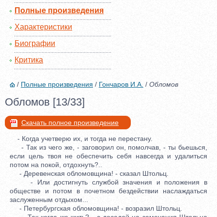
Полные произведения
Характеристики
Биографии
Критика
/
Полные произведения
/
Гончаров И.А.
/
Обломов
Обломов [13/33]
Скачать полное произведение
- Когда учетверю их, и тогда не перестану.
- Так из чего же, - заговорил он, помолчав, - ты бьешься,
если цель твоя не обеспечить себя навсегда и удалиться
потом на покой, отдохнуть?..
- Деревенская обломовщина! - сказал Штольц.
- Или достигнуть службой значения и положения в
обществе и потом в почетном бездействии наслаждаться
заслуженным отдыхом...
- Петербургская обломовщина! - возразил Штольц.
- Так когда же жить? - с досадой на замечания Штольца