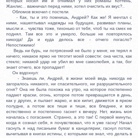
которых носил им и отнимал у них романы Коттень,
Жанлис... важничал перед ними, хотел очистить их вкус?..
Обломов вскочил с постели.
- Как, ты и это помнишь, Андрей? Как же! Я мечтал с
ними, нашептывал надежды на будущее, развивал планы,
мысли и... чувства тоже, тихонько от тебя, чтоб ты на смех не
поднял. Там все это и умерло, больше не повторялось
никогда! Да и куда делось все - отчего погасло?
Непостижимо!
Ведь ни бурь, ни потрясений не было у меня; не терял я
ничего; никакое ярмо не тяготит моей совести: она чиста, как
стекло; никакой удар не убил во мне самолюбия, а так, бог
знает отчего, все пропадает!
Он вздохнул:
- Знаешь ли, Андрей, в жизни моей ведь никогда не
загоралось никакого, ни спасительного, ни разрушительного
огня? Она не была похожа на утро, на которое постепенно
падают краски, огонь, которое потом превращается в день,
как у других, и пылает жарко, и все кипит, движется в ярком
полудне, а потом все тише и тише, все бледнее, и все
естественно и постепенно гаснет к вечеру. Нет, жизнь моя
началась с погасания. Странно, а это так! С первой минуты,
когда я сознал себя, я почувствовал, что я уже гасну! Начал
гаснуть я над писаньем бумаг в канцелярии; гаснул потом,
вычитывая в книгах истины, с которыми не знал, что делать в