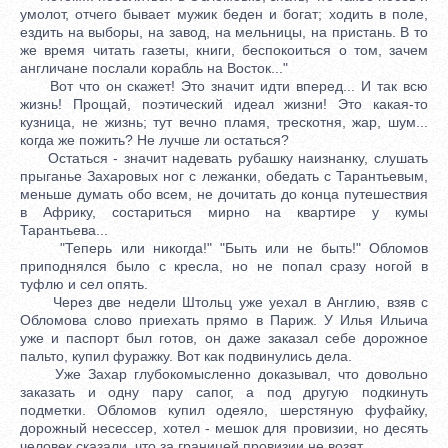
умолот, отчего бывает мужик беден и богат; ходить в поле,
ездить на выборы, на завод, на мельницы, на пристань. В то
же время читать газеты, книги, беспокоиться о том, зачем
англичане послали корабль на Восток..."
Вот что он скажет! Это значит идти вперед... И так всю
жизнь! Прощай, поэтический идеал жизни! Это какая-то
кузница, не жизнь; тут вечно пламя, трескотня, жар, шум...
когда же пожить? Не лучше ли остаться?
Остаться - значит надевать рубашку наизнанку, слушать
прыганье Захаровых ног с лежанки, обедать с Тарантьевым,
меньше думать обо всем, не дочитать до конца путешествия
в Африку, состариться мирно на квартире у кумы
Тарантьева...
"Теперь или никогда!" "Быть или не быть!" Обломов
приподнялся было с кресла, но не попал сразу ногой в
туфлю и сел опять.
Через две недели Штольц уже уехал в Англию, взяв с
Обломова слово приехать прямо в Париж. У Илья Ильича
уже и паспорт был готов, он даже заказал себе дорожное
пальто, купил фуражку. Вот как подвинулись дела.
Уже Захар глубокомысленно доказывал, что довольно
заказать и одну пару сапог, а под другую подкинуть
подметки. Обломов купил одеяло, шерстяную фуфайку,
дорожный несессер, хотел - мешок для провизии, но десять
человек сказали, что за границей провизии не возят.