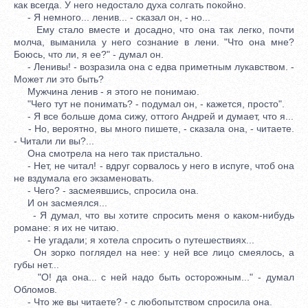
как всегда. У него недостало духа солгать покойно.
- Я немного... ленив... - сказал он, - но...
Ему стало вместе и досадно, что она так легко, почти
молча, выманила у него сознание в лени. "Что она мне?
Боюсь, что ли, я ее?" - думал он.
- Ленивы! - возразила она с едва приметным лукавством. -
Может ли это быть?
Мужчина ленив - я этого не понимаю.
"Чего тут не понимать? - подумал он, - кажется, просто".
- Я все больше дома сижу, оттого Андрей и думает, что я...
- Но, вероятно, вы много пишете, - сказала она, - читаете.
- Читали ли вы?...
Она смотрела на него так пристально.
- Нет, не читал! - вдруг сорвалось у него в испуге, чтоб она
не вздумала его экзаменовать.
- Чего? - засмеявшись, спросила она.
И он засмеялся...
- Я думал, что вы хотите спросить меня о каком-нибудь
романе: я их не читаю.
- Не угадали; я хотела спросить о путешествиях...
Он зорко поглядел на нее: у ней все лицо смеялось, а
губы нет...
"О! да она... с ней надо быть осторожным..." - думал
Обломов.
- Что же вы читаете? - с любопытством спросила она.