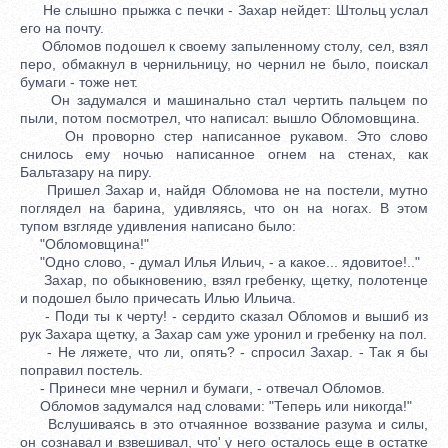
Не слышно прыжка с печки - Захар нейдет: Штольц услал
его на почту.
Обломов подошел к своему запыленному столу, сел, взял
перо, обмакнул в чернильницу, но чернил не было, поискал
бумаги - тоже нет.
Он задумался и машинально стал чертить пальцем по
пыли, потом посмотрел, что написал: вышло Обломовщина.
Он проворно стер написанное рукавом. Это слово
снилось ему ночью написанное огнем на стенах, как
Бальтазару на пиру.
Пришел Захар и, найдя Обломова не на постели, мутно
поглядел на барина, удивляясь, что он на ногах. В этом
тупом взгляде удивления написано было:
"Обломовщина!"
"Одно слово, - думал Илья Ильич, - а какое... ядовитое!.."
Захар, по обыкновению, взял гребенку, щетку, полотенце
и подошел было причесать Илью Ильича.
- Поди ты к черту! - сердито сказал Обломов и вышиб из
рук Захара щетку, а Захар сам уже уронил и гребенку на пол.
- Не ляжете, что ли, опять? - спросил Захар. - Так я бы
поправил постель.
- Принеси мне чернил и бумаги, - отвечал Обломов.
Обломов задумался над словами: "Теперь или никогда!"
Вслушиваясь в это отчаянное воззвание разума и силы,
он сознавал и взвешивал, что' у него осталось еще в остатке