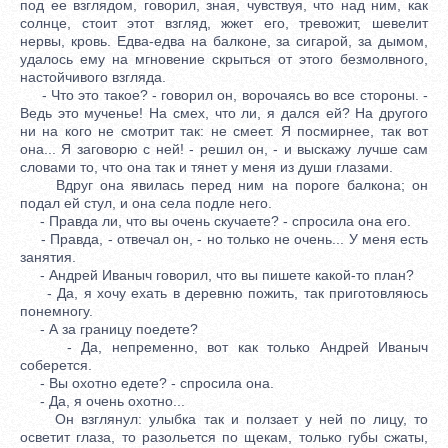
под ее взглядом, говорил, зная, чувствуя, что над ним, как
солнце, стоит этот взгляд, жжет его, тревожит, шевелит
нервы, кровь. Едва-едва на балконе, за сигарой, за дымом,
удалось ему на мгновение скрыться от этого безмолвного,
настойчивого взгляда.
- Что это такое? - говорил он, ворочаясь во все стороны. -
Ведь это мученье! На смех, что ли, я дался ей? На другого
ни на кого не смотрит так: не смеет. Я посмирнее, так вот
она... Я заговорю с ней! - решил он, - и выскажу лучше сам
словами то, что она так и тянет у меня из души глазами.
Вдруг она явилась перед ним на пороге балкона; он
подал ей стул, и она села подле него.
- Правда ли, что вы очень скучаете? - спросила она его.
- Правда, - отвечал он, - но только не очень... У меня есть
занятия.
- Андрей Иваныч говорил, что вы пишете какой-то план?
- Да, я хочу ехать в деревню пожить, так приготовляюсь
понемногу.
- А за границу поедете?
- Да, непременно, вот как только Андрей Иваныч
соберется.
- Вы охотно едете? - спросила она.
- Да, я очень охотно...
Он взглянул: улыбка так и ползает у ней по лицу, то
осветит глаза, то разольется по щекам, только губы сжаты,