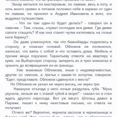
Захар метался по мастеровым, по лавкам, весь в поту, и
хоть много гривен и пятаков положил себе в карман от сдач
по лавкам, но проклял и Андрея Ивановича и всех, кто
выдумал путешествия.
- Что он там один-то будет делать? - говорил он в
лавочке. - Там, слышь, служат господам все девки. Где девке
сапоги стащить? И как она станет чулки натягивать на голые
ноги барину?..
Он даже усмехнулся, так что бакенбарды поднялись в
сторону, и покачал головой. Обломов не поленился,
написал, что взять с собой и что оставить дома. Мебель и
прочие вещи поручено Тарантьеву отвезти на квартиру к
куме, на Выборгскую сторону, запереть их в трех комнатах и
хранить до возвращения из-за границы.
Уже знакомые Обломова, иные с недоверчивостью,
другие со смехом, а третьи с каким-то испугом, говорили:
"Едет; представьте, Обломов сдвинулся с места!"
Но Обломов не уехал ни через месяц, ни через три.
Накануне отъезда у него ночью раздулась губа. "Муха
укусила, нельзя же с этакой губой в море!" - сказал он и стал
ждать другого парохода. Вот уж август, Штольц давно в
Париже, пишет к нему неистовые письма, но ответа не
получает.
Отчего же? Вероятно, чернила засохли в чернильнице и
бумаги нет? Или, может быть, оттого, что в обломовском