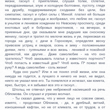
жизни, гаснул с приятелями, слушая толки, сплетни,
передразниванье, злую и холодную болтовню, пустоту, глядя
на дружбу, поддерживаемую сходками без цели, без
симпатии; гаснул и губил силы с Миной: платил ей больше
половины своего дохода и воображал, что люблю ее; гаснул
в унылом и ленивом хождении по Невскому проспекту, среди
енотовых шуб и бобровых воротников, - на вечерах, в
приемные дни, где оказывали мне радушие как сносному
жениху; гаснул и тратил по мелочи жизнь и ум, переезжая из
города на дачу, с дачи в Гороховую, определяя весну
привозом устриц и омаров, осень и зиму - положенными
днями, лето - гуляньями и всю жизнь - ленивой и покойной
дремотой, как другие... Даже самолюбие - на что оно
тратилось? Чтоб заказывать платье у известного портного?
Чтоб попасть в известный дом? Чтоб князь П* пожал мне
руку? А ведь самолюбие - соль жизни!
Куда оно ушло? Или я не понял этой жизни, или она
никуда не годится, а лучшего я ничего не знал, не видал,
никто не указал мне его. Ты появлялся и исчезал, как комета,
ярко, быстро, и я забывал все это и гаснул...
Штольц не отвечал уже небрежной насмешкой на речь
Обломова. Он слушал и угрюмо молчал.
- Ты сказал давеча, что у меня лицо не совсем свежо,
измято, - продолжал Обломов, - да, я дряблый, ветхий,
изношенный кафтан, но не от климата, не от трудов, а от