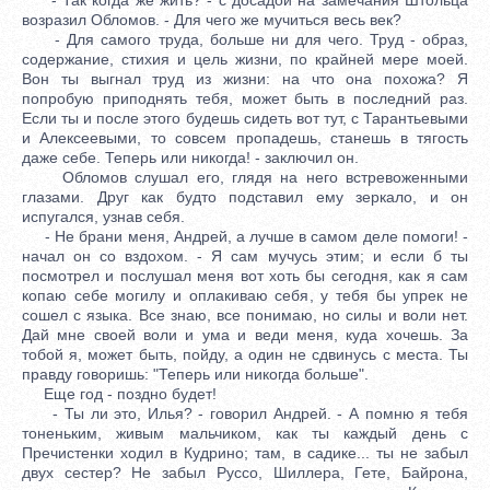
возразил Обломов. - Для чего же мучиться весь век?
- Для самого труда, больше ни для чего. Труд - образ,
содержание, стихия и цель жизни, по крайней мере моей.
Вон ты выгнал труд из жизни: на что она похожа? Я
попробую приподнять тебя, может быть в последний раз.
Если ты и после этого будешь сидеть вот тут, с Тарантьевыми
и Алексеевыми, то совсем пропадешь, станешь в тягость
даже себе. Теперь или никогда! - заключил он.
Обломов слушал его, глядя на него встревоженными
глазами. Друг как будто подставил ему зеркало, и он
испугался, узнав себя.
- Не брани меня, Андрей, а лучше в самом деле помоги! -
начал он со вздохом. - Я сам мучусь этим; и если б ты
посмотрел и послушал меня вот хоть бы сегодня, как я сам
копаю себе могилу и оплакиваю себя, у тебя бы упрек не
сошел с языка. Все знаю, все понимаю, но силы и воли нет.
Дай мне своей воли и ума и веди меня, куда хочешь. За
тобой я, может быть, пойду, а один не сдвинусь с места. Ты
правду говоришь: "Теперь или никогда больше".
Еще год - поздно будет!
- Ты ли это, Илья? - говорил Андрей. - А помню я тебя
тоненьким, живым мальчиком, как ты каждый день с
Пречистенки ходил в Кудрино; там, в садике... ты не забыл
двух сестер? Не забыл Руссо, Шиллера, Гете, Байрона,