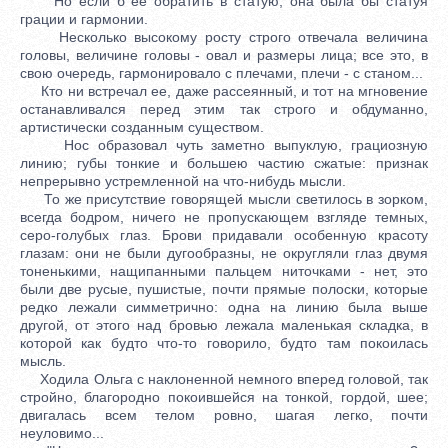
Но если б ее обратить в статую, она была бы статуя
грации и гармонии.
Несколько высокому росту строго отвечала величина
головы, величине головы - овал и размеры лица; все это, в
свою очередь, гармонировало с плечами, плечи - с станом...
Кто ни встречал ее, даже рассеянный, и тот на мгновение
останавливался перед этим так строго и обдуманно,
артистически созданным существом.
Нос образовал чуть заметно выпуклую, грациозную
линию; губы тонкие и большею частию сжатые: признак
непрерывно устремленной на что-нибудь мысли.
То же присутствие говорящей мысли светилось в зорком,
всегда бодром, ничего не пропускающем взгляде темных,
серо-голубых глаз. Брови придавали особенную красоту
глазам: они не были дугообразны, не округляли глаз двумя
тоненькими, нащипанными пальцем ниточками - нет, это
были две русые, пушистые, почти прямые полоски, которые
редко лежали симметрично: одна на линию была выше
другой, от этого над бровью лежала маленькая складка, в
которой как будто что-то говорило, будто там покоилась
мысль.
Ходила Ольга с наклоненной немного вперед головой, так
стройно, благородно покоившейся на тонкой, гордой, шее;
двигалась всем телом ровно, шагая легко, почти
неуловимо...