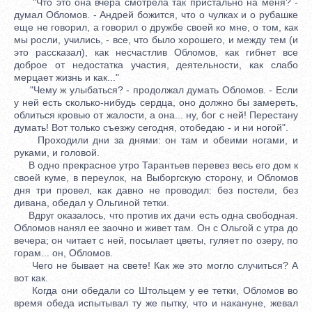
"Что это она вчера смотрела так пристально на меня? -
думал Обломов. - Андрей божится, что о чулках и о рубашке
еще не говорил, а говорил о дружбе своей ко мне, о том, как
мы росли, учились, - все, что было хорошего, и между тем (и
это рассказал), как несчастлив Обломов, как гибнет все
доброе от недостатка участия, деятельности, как слабо
мерцает жизнь и как..."
"Чему ж улыбаться? - продолжал думать Обломов. - Если
у ней есть сколько-нибудь сердца, оно должно бы замереть,
облиться кровью от жалости, а она... ну, бог с ней! Перестану
думать! Вот только съезжу сегодня, отобедаю - и ни ногой".
Проходили дни за днями: он там и обеими ногами, и
руками, и головой.
В одно прекрасное утро Тарантьев перевез весь его дом к
своей куме, в переулок, на Выборгскую сторону, и Обломов
дня три провел, как давно не проводил: без постели, без
дивана, обедал у Ольгиной тетки.
Вдруг оказалось, что против их дачи есть одна свободная.
Обломов нанял ее заочно и живет там. Он с Ольгой с утра до
вечера; он читает с ней, посылает цветы, гуляет по озеру, по
горам... он, Обломов.
Чего не бывает на свете! Как же это могло случиться? А
вот как.
Когда они обедали со Штольцем у ее тетки, Обломов во
время обеда испытывал ту же пытку, что и накануне, жевал