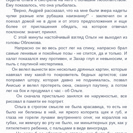
Ему показалось, что она улыбалась.
"Верно, Андрей рассказал, что на мне были вчера надеты
чулки разные или рубашка наизнанку!" - заключил он и
поехал домой не в духе и от этого предположения и еще
более от приглашения обедать, на которое отвечал
поклоном: значит, принял.
С этой минуты настойчивый взгляд Ольги не выходил из
головы Обломова.
Напрасно он во весь рост лег на спину, напрасно брал
самые ленивые и покойные позы - не спится, да и только. И
халат показался ему противен, и Захар глуп и невыносим, и
пыль с паутиной нестерпима.
Он велел вынести вон несколько дрянных картин, которые
навязал ему какой-то покровитель бедных артистов; сам
поправил штору, которая давно не поднималась, позвал
Анисью и велел протереть окна, смахнул паутину, а потом
лег на бок и продумал с час - об Ольге.
Он сначала пристально занялся ее наружностью, все
рисовал в памяти ее портрет.
Ольга в строгом смысле не была красавица, то есть не
было ни белизны в ней, ни яркого колорита щек и губ, и
глаза не горели лучами внутреннего огня; ни кораллов на
губах, ни жемчугу во рту не было, ни миньятюрных рук, как у
пятилетнего ребенка, с пальцами в виде винограда.