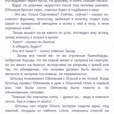
поглядывает через кусты, на дорожку, и опять спешит писать.
Вдруг по дорожке захрустел песок под легкими шагами;
Обломов бросил перо, схватил букет и подбежал к окну.
- Это вы, Ольга Сергеевна? Сейчас, сейчас! - сказал он,
схватил фуражку, тросточку, выбежал в калитку, подал руку
какой-то прекрасной женщине и исчез с ней в лесу, в тени
огромных елей...
Захар вышел из-за какого-то угла, поглядел ему вслед,
запер комнату и пошел в кухню.
- Ушел! - сказал он Анисье.
- А обедать будет?
- Кто его знает? - сонно отвечал Захар.
Захар все такой же: те же огромные бакенбарды,
небритая борода, тот же серый жилет и прореха на сюртуке,
но он женат на Анисье, вследствие ли разрыва с кумой или
так, по убеждению, что человек должен быть женат; он
женился и, вопреки пословице, не переменился.
Штольц познакомил Обломова с Ольгой и ее теткой. Когда
Штольц привел Обломова в дом к Ольгиной тетке в первый
раз, там были гости. Обломову было тяжело и, по
обыкновению, неловко.
"Хорошо бы перчатки снять, - думал он, - ведь в комнате
тепло. Как я отвык от всего!.."
Штольц сел подле Ольги, которая сидела одна, под
лампой, поодаль от чайного стола, опершись спиной на