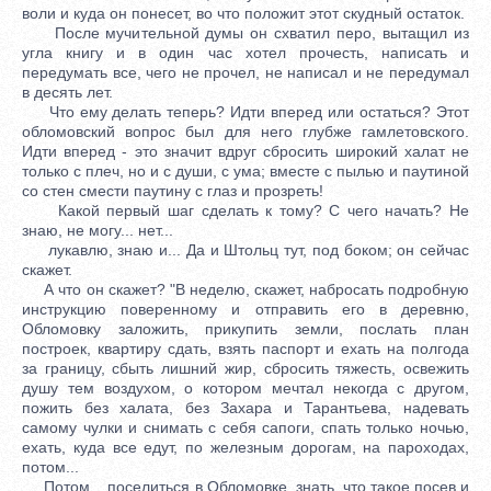
воли и куда он понесет, во что положит этот скудный остаток.
После мучительной думы он схватил перо, вытащил из
угла книгу и в один час хотел прочесть, написать и
передумать все, чего не прочел, не написал и не передумал
в десять лет.
Что ему делать теперь? Идти вперед или остаться? Этот
обломовский вопрос был для него глубже гамлетовского.
Идти вперед - это значит вдруг сбросить широкий халат не
только с плеч, но и с души, с ума; вместе с пылью и паутиной
со стен смести паутину с глаз и прозреть!
Какой первый шаг сделать к тому? С чего начать? Не
знаю, не могу... нет...
лукавлю, знаю и... Да и Штольц тут, под боком; он сейчас
скажет.
А что он скажет? "В неделю, скажет, набросать подробную
инструкцию поверенному и отправить его в деревню,
Обломовку заложить, прикупить земли, послать план
построек, квартиру сдать, взять паспорт и ехать на полгода
за границу, сбыть лишний жир, сбросить тяжесть, освежить
душу тем воздухом, о котором мечтал некогда с другом,
пожить без халата, без Захара и Тарантьева, надевать
самому чулки и снимать с себя сапоги, спать только ночью,
ехать, куда все едут, по железным дорогам, на пароходах,
потом...
Потом... поселиться в Обломовке, знать, что такое посев и