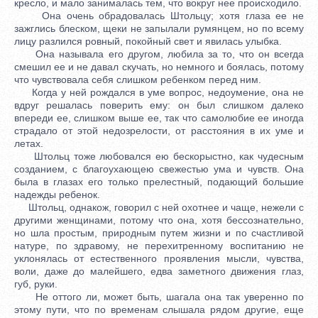
кресло, и мало занималась тем, что вокруг нее происходило.
Она очень обрадовалась Штольцу; хотя глаза ее не
зажглись блеском, щеки не запылали румянцем, но по всему
лицу разлился ровный, покойный свет и явилась улыбка.
Она называла его другом, любила за то, что он всегда
смешил ее и не давал скучать, но немного и боялась, потому
что чувствовала себя слишком ребенком перед ним.
Когда у ней рождался в уме вопрос, недоумение, она не
вдруг решалась поверить ему: он был слишком далеко
впереди ее, слишком выше ее, так что самолюбие ее иногда
страдало от этой недозрелости, от расстояния в их уме и
летах.
Штольц тоже любовался ею бескорыстно, как чудесным
созданием, с благоухающею свежестью ума и чувств. Она
была в глазах его только прелестный, подающий большие
надежды ребенок.
Штольц, однакож, говорил с ней охотнее и чаще, нежели с
другими женщинами, потому что она, хотя бессознательно,
но шла простым, природным путем жизни и по счастливой
натуре, по здравому, не перехитренному воспитанию не
уклонялась от естественного проявления мысли, чувства,
воли, даже до малейшего, едва заметного движения глаз,
губ, руки.
Не оттого ли, может быть, шагала она так уверенно по
этому пути, что по временам слышала рядом другие, еще