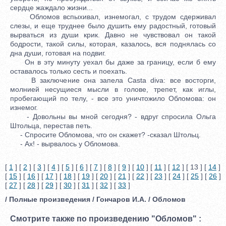
сердце жаждало жизни...
Обломов вспыхивал, изнемогал, с трудом сдерживал
слезы, и еще труднее было душить ему радостный, готовый
вырваться из души крик. Давно не чувствовал он такой
бодрости, такой силы, которая, казалось, вся поднялась со
дна души, готовая на подвиг.
Он в эту минуту уехал бы даже за границу, если б ему
оставалось только сесть и поехать.
В заключение она запела Casta diva: все восторги,
молнией несущиеся мысли в голове, трепет, как иглы,
пробегающий по телу, - все это уничтожило Обломова: он
изнемог.
- Довольны вы мной сегодня? - вдруг спросила Ольга
Штольца, перестав петь.
- Спросите Обломова, что он скажет? -сказал Штольц.
- Ах! - вырвалось у Обломова.
[
1
] [
2
] [
3
] [
4
] [
5
] [
6
] [
7
] [
8
] [
9
] [
10
] [
11
] [
12
] [ 13 ] [
14
]
[
15
] [
16
] [
17
] [
18
] [
19
] [
20
] [
21
] [
22
] [
23
] [
24
] [
25
] [
26
]
[
27
] [
28
] [
29
] [
30
] [
31
] [
32
] [
33
]
/ Полные произведения / Гончаров И.А. / Обломов
Смотрите также по произведению "Обломов" :