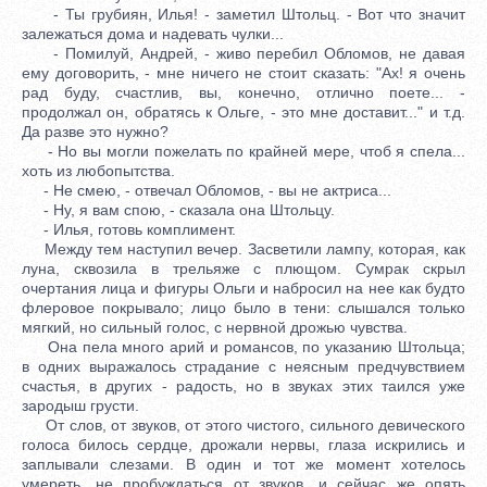
- Ты грубиян, Илья! - заметил Штольц. - Вот что значит
залежаться дома и надевать чулки...
- Помилуй, Андрей, - живо перебил Обломов, не давая
ему договорить, - мне ничего не стоит сказать: "Ах! я очень
рад буду, счастлив, вы, конечно, отлично поете... -
продолжал он, обратясь к Ольге, - это мне доставит..." и т.д.
Да разве это нужно?
- Но вы могли пожелать по крайней мере, чтоб я спела...
хоть из любопытства.
- Не смею, - отвечал Обломов, - вы не актриса...
- Ну, я вам спою, - сказала она Штольцу.
- Илья, готовь комплимент.
Между тем наступил вечер. Засветили лампу, которая, как
луна, сквозила в трельяже с плющом. Сумрак скрыл
очертания лица и фигуры Ольги и набросил на нее как будто
флеровое покрывало; лицо было в тени: слышался только
мягкий, но сильный голос, с нервной дрожью чувства.
Она пела много арий и романсов, по указанию Штольца;
в одних выражалось страдание с неясным предчувствием
счастья, в других - радость, но в звуках этих таился уже
зародыш грусти.
От слов, от звуков, от этого чистого, сильного девического
голоса билось сердце, дрожали нервы, глаза искрились и
заплывали слезами. В один и тот же момент хотелось
умереть, не пробуждаться от звуков, и сейчас же опять