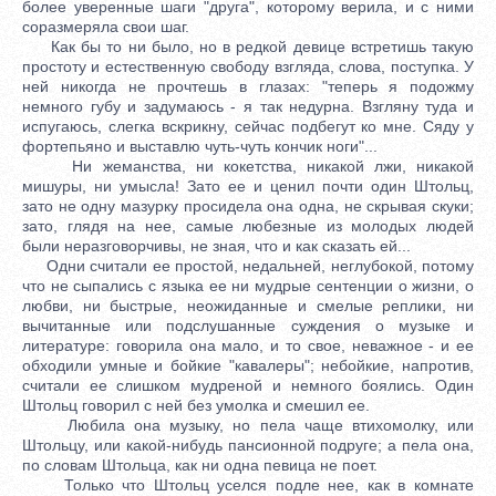
более уверенные шаги "друга", которому верила, и с ними
соразмеряла свои шаг.
Как бы то ни было, но в редкой девице встретишь такую
простоту и естественную свободу взгляда, слова, поступка. У
ней никогда не прочтешь в глазах: "теперь я подожму
немного губу и задумаюсь - я так недурна. Взгляну туда и
испугаюсь, слегка вскрикну, сейчас подбегут ко мне. Сяду у
фортепьяно и выставлю чуть-чуть кончик ноги"...
Ни жеманства, ни кокетства, никакой лжи, никакой
мишуры, ни умысла! Зато ее и ценил почти один Штольц,
зато не одну мазурку просидела она одна, не скрывая скуки;
зато, глядя на нее, самые любезные из молодых людей
были неразговорчивы, не зная, что и как сказать ей...
Одни считали ее простой, недальней, неглубокой, потому
что не сыпались с языка ее ни мудрые сентенции о жизни, о
любви, ни быстрые, неожиданные и смелые реплики, ни
вычитанные или подслушанные суждения о музыке и
литературе: говорила она мало, и то свое, неважное - и ее
обходили умные и бойкие "кавалеры"; небойкие, напротив,
считали ее слишком мудреной и немного боялись. Один
Штольц говорил с ней без умолка и смешил ее.
Любила она музыку, но пела чаще втихомолку, или
Штольцу, или какой-нибудь пансионной подруге; а пела она,
по словам Штольца, как ни одна певица не поет.
Только что Штольц уселся подле нее, как в комнате