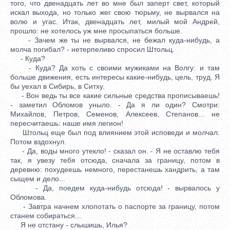
того, что двенадцать лет во мне был заперт свет, который
искал выхода, но только жег свою тюрьму, не вырвался на
волю и угас. Итак, двенадцать лет, милый мой Андрей,
прошло: не хотелось уж мне просыпаться больше.
- Зачем же ты не вырвался, не бежал куда-нибудь, а
молча погибал? - нетерпеливо спросил Штольц.
- Куда?
- Куда? Да хоть с своими мужиками на Волгу: и там
больше движения, есть интересы какие-нибудь, цель, труд. Я
бы уехал в Сибирь, в Ситху.
- Вон ведь ты все какие сильные средства прописываешь!
- заметил Обломов уныло. - Да я ли один? Смотри:
Михайлов, Петров, Семенов, Алексеев, Степанов... не
пересчитаешь: наше имя легион!
Штольц еще был под влиянием этой исповеди и молчал.
Потом вздохнул.
- Да, воды много утекло! - сказал он. - Я не оставлю тебя
так, я увезу тебя отсюда, сначала за границу, потом в
деревню: похудеешь немного, перестанешь хандрить, а там
сыщем и дело...
- Да, поедем куда-нибудь отсюда! - вырвалось у
Обломова.
- Завтра начнем хлопотать о паспорте за границу, потом
станем собираться...
Я не отстану - слышишь, Илья?