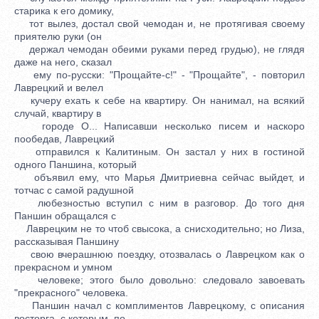
старика к его домику,
тот вылез, достал свой чемодан и, не протягивая своему
приятелю руки (он
держал чемодан обеими руками перед грудью), не глядя
даже на него, сказал
ему по-русски: "Прощайте-с!" - "Прощайте", - повторил
Лаврецкий и велел
кучеру ехать к себе на квартиру. Он нанимал, на всякий
случай, квартиру в
городе О... Написавши несколько писем и наскоро
пообедав, Лаврецкий
отправился к Калитиным. Он застал у них в гостиной
одного Паншина, который
объявил ему, что Марья Дмитриевна сейчас выйдет, и
тотчас с самой радушной
любезностью вступил с ним в разговор. До того дня
Паншин обращался с
Лаврецким не то чтоб свысока, а снисходительно; но Лиза,
рассказывая Паншину
свою вчерашнюю поездку, отозвалась о Лаврецком как о
прекрасном и умном
человеке; этого было довольно: следовало завоевать
"прекрасного" человека.
Паншин начал с комплиментов Лаврецкому, с описания
восторга, с которым, по