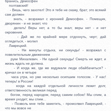
бранись, Демосфен
полтавский!
- Вишь, чего захотел! Это я тебе не скажу, брат; это всякий
сам должен
знать, - возражал с иронией Демосфен. - Помещик,
дворянин - и не знает, что
делать! Веры нет, а то бы знал; веры нет - и нет
окровения.
- Дай же по крайней мере отдохнуть, черт; дай
оглядеться, - молил
Лаврецкий.
- Ни минуты отдыха, ни секунды! - возражал с
повелительным движением
руки Михалевич. - Ни одной секунды! Смерть не ждет, и
жизнь ждать не должна.
- И когда же, где же вздумали люди обайбачиться? -
кричал он в четыре
часа утра, но уже несколько осипшим голосом. - У нас!
теперь! в России!
когда на каждой отдельной личности лежит долг,
ответственность великая перед
богом, перед народом, перед самим собою! Мы спим, а
время уходит; мы спим...
- Позволь мне тебе заметить, - промолвил Лаврецкий, -
что мы вовсе не