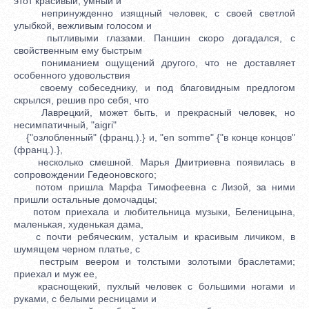
этот красивый, умный и
непринужденно изящный человек, с своей светлой
улыбкой, вежливым голосом и
пытливыми глазами. Паншин скоро догадался, с
свойственным ему быстрым
пониманием ощущений другого, что не доставляет
особенного удовольствия
своему собеседнику, и под благовидным предлогом
скрылся, решив про себя, что
Лаврецкий, может быть, и прекрасный человек, но
несимпатичный, "aigri"
{"озлобленный" (франц.).} и, "en somme" {"в конце концов"
(франц.).},
несколько смешной. Марья Дмитриевна появилась в
сопровождении Гедеоновского;
потом пришла Марфа Тимофеевна с Лизой, за ними
пришли остальные домочадцы;
потом приехала и любительница музыки, Беленицына,
маленькая, худенькая дама,
с почти ребяческим, усталым и красивым личиком, в
шумящем черном платье, с
пестрым веером и толстыми золотыми браслетами;
приехал и муж ее,
краснощекий, пухлый человек с большими ногами и
руками, с белыми ресницами и