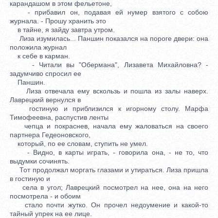
карандашом в этом фельетоне,
- прибавил он, подавая ей нумер взятого с собою
журнала. - Прошу хранить это
в тайне, я зайду завтра утром.
Лиза изумилась... Паншин показался на пороге двери: она
положила журнал
к себе в карман.
- Читали вы "Обермана", Лизавета Михайловна? -
задумчиво спросил ее
Паншин.
Лиза отвечала ему вскользь и пошла из залы наверх.
Лаврецкий вернулся в
гостиную и приблизился к игорному столу. Марфа
Тимофеевна, распустив ленты
чепца и покраснев, начала ему жаловаться на своего
партнера Гедеоновского,
который, по ее словам, ступить не умел.
- Видно, в карты играть, - говорила она, - не то, что
выдумки сочинять.
Тот продолжал моргать глазами и утираться. Лиза пришла
в гостиную и
села в угол; Лаврецкий посмотрел на нее, она на него
посмотрела - и обоим
стало почти жутко. Он прочел недоумение и какой-то
тайный упрек на ее лице.