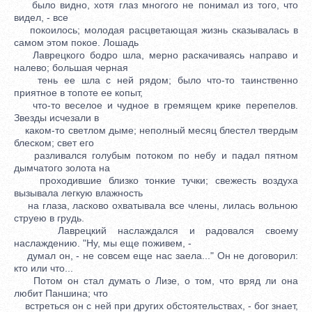
было видно, хотя глаз многого не понимал из того, что
видел, - все
покоилось; молодая расцветающая жизнь сказывалась в
самом этом покое. Лошадь
Лаврецкого бодро шла, мерно раскачиваясь направо и
налево; большая черная
тень ее шла с ней рядом; было что-то таинственно
приятное в топоте ее копыт,
что-то веселое и чудное в гремящем крике перепелов.
Звезды исчезали в
каком-то светлом дыме; неполный месяц блестел твердым
блеском; свет его
разливался голубым потоком по небу и падал пятном
дымчатого золота на
проходившие близко тонкие тучки; свежесть воздуха
вызывала легкую влажность
на глаза, ласково охватывала все члены, лилась вольною
струею в грудь.
Лаврецкий наслаждался и радовался своему
наслаждению. "Ну, мы еще поживем, -
думал он, - не совсем еще нас заела..." Он не договорил:
кто или что...
Потом он стал думать о Лизе, о том, что вряд ли она
любит Паншина; что
встреться он с ней при других обстоятельствах, - бог знает,