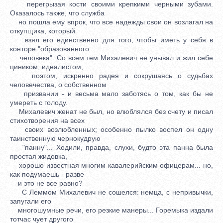
перегрызая кости своими крепкими черными зубами.
Оказалось также, что служба
но пошла ему впрок, что все надежды свои он возлагал на
откупщика, который
взял его единственно для того, чтобы иметь у себя в
конторе "образованного
человека". Со всем тем Михалевич не унывал и жил себе
циником, идеалистом,
поэтом, искренно радея и сокрушаясь о судьбах
человечества, о собственном
призвании - и весьма мало заботясь о том, как бы не
умереть с голоду.
Михалевич женат не был, но влюблялся без счету и писал
стихотворения на всех
своих возлюбленных; особенно пылко воспел он одну
таинственную чернокудрую
"панну"... Ходили, правда, слухи, будто эта панна была
простая жидовка,
хорошо известная многим кавалерийским офицерам... но,
как подумаешь - разве
и это не все равно?
С Леммом Михалевич не сошелся: немца, с непривычки,
запугали его
многошумные речи, его резкие манеры... Горемыка издали
тотчас чует другого