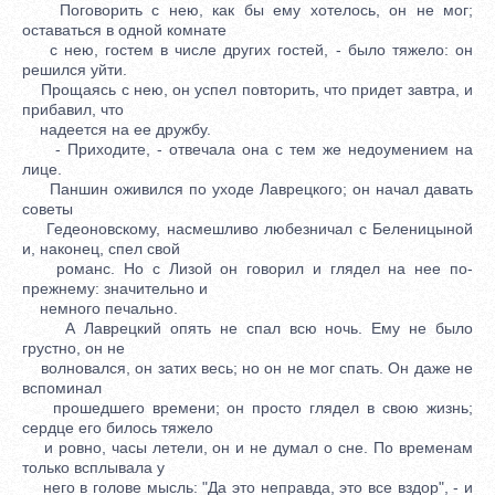
Поговорить с нею, как бы ему хотелось, он не мог;
оставаться в одной комнате
с нею, гостем в числе других гостей, - было тяжело: он
решился уйти.
Прощаясь с нею, он успел повторить, что придет завтра, и
прибавил, что
надеется на ее дружбу.
- Приходите, - отвечала она с тем же недоумением на
лице.
Паншин оживился по уходе Лаврецкого; он начал давать
советы
Гедеоновскому, насмешливо любезничал с Беленицыной
и, наконец, спел свой
романс. Но с Лизой он говорил и глядел на нее по-
прежнему: значительно и
немного печально.
А Лаврецкий опять не спал всю ночь. Ему не было
грустно, он не
волновался, он затих весь; но он не мог спать. Он даже не
вспоминал
прошедшего времени; он просто глядел в свою жизнь;
сердце его билось тяжело
и ровно, часы летели, он и не думал о сне. По временам
только всплывала у
него в голове мысль: "Да это неправда, это все вздор", - и