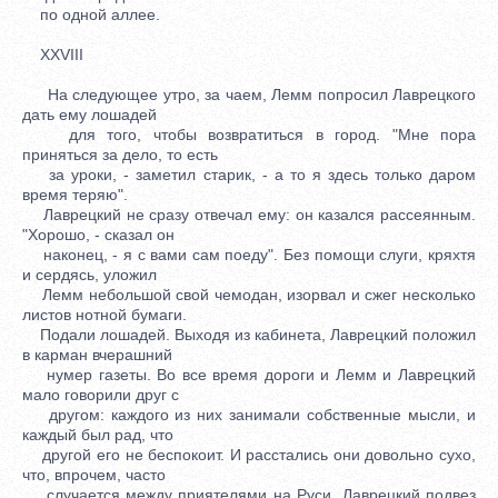
по одной аллее.
XXVIII
На следующее утро, за чаем, Лемм попросил Лаврецкого
дать ему лошадей
для того, чтобы возвратиться в город. "Мне пора
приняться за дело, то есть
за уроки, - заметил старик, - а то я здесь только даром
время теряю".
Лаврецкий не сразу отвечал ему: он казался рассеянным.
"Хорошо, - сказал он
наконец, - я с вами сам поеду". Без помощи слуги, кряхтя
и сердясь, уложил
Лемм небольшой свой чемодан, изорвал и сжег несколько
листов нотной бумаги.
Подали лошадей. Выходя из кабинета, Лаврецкий положил
в карман вчерашний
нумер газеты. Во все время дороги и Лемм и Лаврецкий
мало говорили друг с
другом: каждого из них занимали собственные мысли, и
каждый был рад, что
другой его не беспокоит. И расстались они довольно сухо,
что, впрочем, часто
случается между приятелями на Руси. Лаврецкий подвез