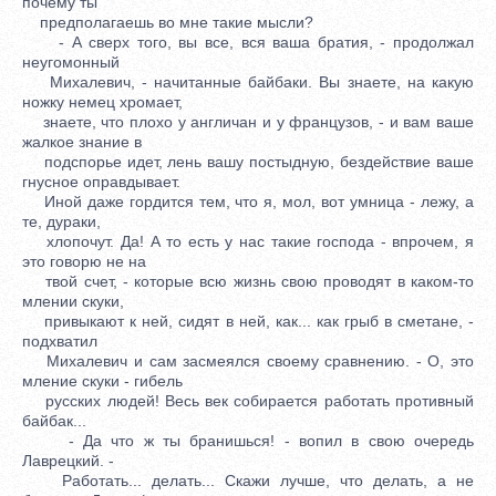
почему ты
предполагаешь во мне такие мысли?
- А сверх того, вы все, вся ваша братия, - продолжал
неугомонный
Михалевич, - начитанные байбаки. Вы знаете, на какую
ножку немец хромает,
знаете, что плохо у англичан и у французов, - и вам ваше
жалкое знание в
подспорье идет, лень вашу постыдную, бездействие ваше
гнусное оправдывает.
Иной даже гордится тем, что я, мол, вот умница - лежу, а
те, дураки,
хлопочут. Да! А то есть у нас такие господа - впрочем, я
это говорю не на
твой счет, - которые всю жизнь свою проводят в каком-то
млении скуки,
привыкают к ней, сидят в ней, как... как грыб в сметане, -
подхватил
Михалевич и сам засмеялся своему сравнению. - О, это
мление скуки - гибель
русских людей! Весь век собирается работать противный
байбак...
- Да что ж ты бранишься! - вопил в свою очередь
Лаврецкий. -
Работать... делать... Скажи лучше, что делать, а не