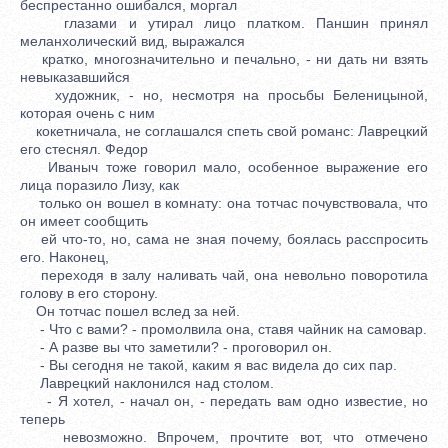
беспрестанно ошибался, моргал
глазами и утирал лицо платком. Паншин принял
меланхолический вид, выражался
кратко, многозначительно и печально, - ни дать ни взять
невыказавшийся
художник, - но, несмотря на просьбы Беленицыной,
которая очень с ним
кокетничала, не соглашался спеть свой романс: Лаврецкий
его стеснял. Федор
Иваныч тоже говорил мало, особенное выражение его
лица поразило Лизу, как
только он вошел в комнату: она тотчас почувствовала, что
он имеет сообщить
ей что-то, но, сама не зная почему, боялась расспросить
его. Наконец,
переходя в залу наливать чай, она невольно поворотила
голову в его сторону.
Он тотчас пошел вслед за ней.
- Что с вами? - промолвила она, ставя чайник на самовар.
- А разве вы что заметили? - проговорил он.
- Вы сегодня не такой, каким я вас видела до сих пар.
Лаврецкий наклонился над столом.
- Я хотел, - начал он, - передать вам одно известие, но
теперь
невозможно. Впрочем, прочтите вот, что отмечено