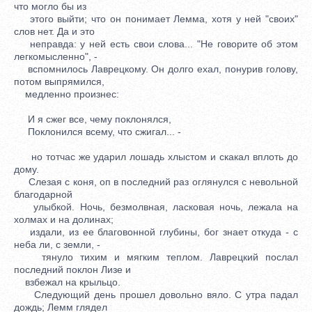
что могло бы из
этого выйти; что он понимает Лемма, хотя у ней "своих"
слов нет. Да и это
неправда: у ней есть свои слова... "Не говорите об этом
легкомысленно", -
вспомнилось Лаврецкому. Он долго ехал, понурив голову,
потом выпрямился,
медленно произнес:
И я сжег все, чему поклонялся,
Поклонился всему, что сжигал... -
но тотчас же ударил лошадь хлыстом и скакал вплоть до
дому.
Слезая с коня, оп в последний раз оглянулся с невольной
благодарной
улыбкой. Ночь, безмолвная, ласковая ночь, лежала на
холмах и на долинах;
издали, из ее благовонной глубины, бог знает откуда - с
неба ли, с земли, -
тянуло тихим и мягким теплом. Лаврецкий послал
последний поклон Лизе и
взбежал на крыльцо.
Следующий день прошел довольно вяло. С утра падал
дождь; Лемм глядел