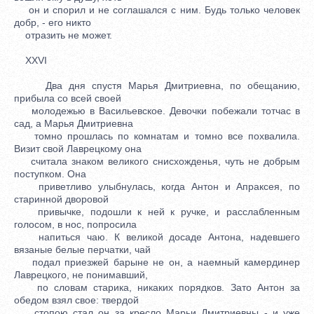
он и спорил и не соглашался с ним. Будь только человек
добр, - его никто
отразить не может.
XXVI
Два дня спустя Марья Дмитриевна, по обещанию,
прибыла со всей своей
молодежью в Васильевское. Девочки побежали тотчас в
сад, а Марья Дмитриевна
томно прошлась по комнатам и томно все похвалила.
Визит свой Лаврецкому она
считала знаком великого снисхожденья, чуть не добрым
поступком. Она
приветливо улыбнулась, когда Антон и Апраксея, по
старинной дворовой
привычке, подошли к ней к ручке, и расслабленным
голосом, в нос, попросила
напиться чаю. К великой досаде Антона, надевшего
вязаные белые перчатки, чай
подал приезжей барыне не он, а наемный камердинер
Лаврецкого, не понимавший,
по словам старика, никаких порядков. Зато Антон за
обедом взял свое: твердой
стопою стал он за кресло Марьи Дмитриевны - и уже