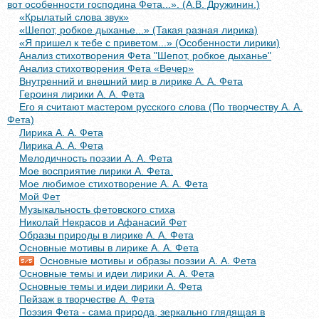
вот особенности господина Фета...». (А.В. Дружинин.)
«Крылатый слова звук»
«Шепот, робкое дыханье...» (Такая разная лирика)
«Я пришел к тебе с приветом...» (Особенности лирики)
Анализ стихотворения Фета "Шепот, робкое дыханье"
Анализ стихотворения Фета «Вечер»
Внутренний и внешний мир в лирике А. А. Фета
Героиня лирики А. А. Фета
Его я считают мастером русского слова (По творчеству А. А.
Фета)
Лирика А. А. Фета
Лирика А. А. Фета
Мелодичность поэзии А. А. Фета
Мое восприятие лирики А. Фета.
Мое любимое стихотворение А. А. Фета
Мой Фет
Музыкальность фетовского стиха
Николай Некрасов и Афанасий Фет
Образы природы в лирике А. А. Фета
Основные мотивы в лирике А. А. Фета
Основные мотивы и образы поэзии А. А. Фета
Основные темы и идеи лирики А. А. Фета
Основные темы и идеи лирики А. Фета
Пейзаж в творчестве А. Фета
Поэзия Фета - сама природа, зеркально глядящая в