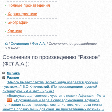
Полные произведения
Характеристики
Биографии
Критика
/
Сочинения
/
Фет А.А.
/
Сочинения по произведению
"Разное"
Сочинения по произведению "Разное"
(Фет А.А.):
Лирика
Разное
"Мысль бывает светла, только когда озаряется добрым
чувством..." В.О.Ключевский. (По произведениям русской
литературы. - А.А.Фет. Лирика.)
«Благоухающая свежесть чувств» в поэзии Афанасия Фета
«Вдохновение и вера в силу вдохновения, глубокое
понимание красот природы, сознание того, что проза жизни
кажется прозою лишь для очей, не просветленных поэзией, -