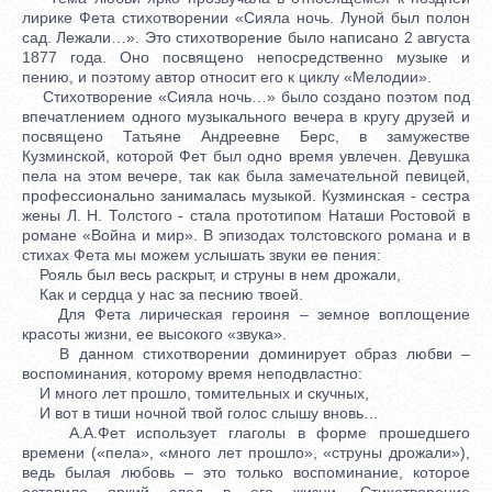
лирике Фета стихотворении «Сияла ночь. Луной был полон
сад. Лежали…». Это стихотворение было написано 2 августа
1877 года. Оно посвящено непосредственно музыке и
пению, и поэтому автор относит его к циклу «Мелодии».
Стихотворение «Сияла ночь…» было создано поэтом под
впечатлением одного музыкального вечера в кругу друзей и
посвящено Татьяне Андреевне Берс, в замужестве
Кузминской, которой Фет был одно время увлечен. Девушка
пела на этом вечере, так как была замечательной певицей,
профессионально занималась музыкой. Кузминская - сестра
жены Л. Н. Толстого - стала прототипом Наташи Ростовой в
романе «Война и мир». В эпизодах толстовского романа и в
стихах Фета мы можем услышать звуки ее пения:
Рояль был весь раскрыт, и струны в нем дрожали,
Как и сердца у нас за песнию твоей.
Для Фета лирическая героиня – земное воплощение
красоты жизни, ее высокого «звука».
В данном стихотворении доминирует образ любви –
воспоминания, которому время неподвластно:
И много лет прошло, томительных и скучных,
И вот в тиши ночной твой голос слышу вновь…
А.А.Фет использует глаголы в форме прошедшего
времени («пела», «много лет прошло», «струны дрожали»),
ведь былая любовь – это только воспоминание, которое
оставило яркий след в его жизни. Стихотворение