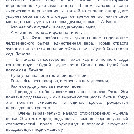
переполнено чувствами автора. В нем заложена сила
лирического переживания, и в какой-то степени автор даже
укоряет себя за то, что он долгое время не мог найти себе
места, не мог думать ни о чем другом, кроме Т. А. Берс:
Что нет обид судьбы и сердца жгучей муки,
А жизни нет конца, и цели нет иной…
Для Фета любовь есть единственное содержание
человеческого бытия, единственная вера. Порыв страсти
чувствуется в стихотворении «Сияла ночь. Луной был полон
сад. Лежали…».
В начале стихотворения тихая картина ночного сада
контрастирует с бурей в душе поэта: Сияла ночь. Луной был
полон сад. Лежали
Лучи у наших ног в гостиной без огней.
Рояль был весь раскрыт, и струны в нем дрожали,
Как и сердца у нас за песнию твоей.
Природа и любовь взаимосвязаны в стихах Фета. Эти
понятия родственны, и они выражают сущность бытия. Когда
эти понятия сливаются в единое целое, рождается
первозданная красота.
Очень выразительно начало стихотворения: «Сияла
ночь». Это оксюморон, ведь ночь – темная, черная, данный
стилистический приём подчеркнут инверсией: сказуемое
предшествует подлежащему.