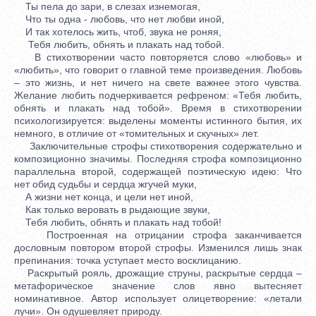
Ты пела до зари, в слезах изнемогая,
Что ты одна - любовь, что нет любви иной,
И так хотелось жить, чтоб, звука не роняя,
Тебя любить, обнять и плакать над тобой.
В стихотворении часто повторяется слово «любовь» и
«любить», что говорит о главной теме произведения. Любовь
– это жизнь, и нет ничего на свете важнее этого чувства.
Желание любить подчеркивается рефреном: «Тебя любить,
обнять и плакать над тобой». Время в стихотворении
психологизируется: выделены моменты истинного бытия, их
немного, в отличие от «томительных и скучных» лет.
Заключительные строфы стихотворения содержательно и
композиционно значимы. Последняя строфа композиционно
параллельна второй, содержащей поэтическую идею: Что
нет обид судьбы и сердца жгучей муки,
А жизни нет конца, и цели нет иной,
Как только веровать в рыдающие звуки,
Тебя любить, обнять и плакать над тобой!
Построенная на отрицании строфа заканчивается
дословным повтором второй строфы. Изменился лишь знак
препинания: точка уступает место восклицанию.
Раскрытый рояль, дрожащие струны, раскрытые сердца –
метафорическое значение слов явно вытесняет
номинативное. Автор использует олицетворение: «летали
лучи». Он одушевляет природу.