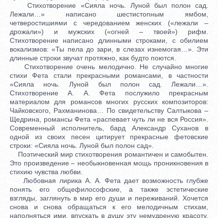
Стихотворение «Сияла ночь. Луной был полон сад.
Лежали…» написано шестистопным ямбом,
четверостишиями с чередованием женских («лежали –
дрожали») и мужских («огней – твоей») рифм.
Стихотворение написано длинными строками, с обилием
вокализмов: «Ты пела до зари, в слезах изнемогая…». Эти
длинные строки звучат протяжно, как будто поются.
Стихотворение очень мелодично. Не случайно многие
стихи Фета стали прекрасными романсами, в частности
«Сияла ночь. Луной был полон сад. Лежали…».
Стихотворение А. А. Фета послужило прекрасным
материалом для романсов многих русских композиторов:
Чайковского, Рахманинова… По свидетельству Салтыкова –
Щедрина, романсы Фета «распевает чуть ли не вся Россия».
Современный исполнитель, бард Александр Суханов в
одной из своих песен цитирует прекрасные фетовские
строки: «Сияла ночь. Луной был полон сад».
Поэтический мир стихотворения романтичен и самобытен.
Это произведение – необыкновенная мощь проникновения в
стихию чувства любви.
Любовная лирика А. А. Фета дает возможность глубже
понять его общефилософские, а также эстетические
взгляды, заглянуть в мир его души и переживаний. Хочется
снова и снова обращаться к его мелодичным стихам,
наполняться ими, впускать в душу эту немудреную красоту,