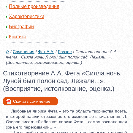
Полные произведения
Характеристики
Биографии
Критика
/
Сочинения
/
Фет А.А.
/
Разное
/
Стихотворение А.А.
Фета «Сияла ночь. Луной был полон сад. Лежали...».
(Восприятие, истолкование, оценка.)
Стихотворение А.А. Фета «Сияла ночь.
Луной был полон сад. Лежали...».
(Восприятие, истолкование, оценка.)
Скачать сочинение
Любовная лирика Фета – это та область творчества поэта,
в которой нашли отражение его жизненные впечатления. Л.
Озеров писал: «Любовная лирика Фета – самая воспаленная
зона его переживаний…»
Тема любви ярко прозвучала в относящемся к поздней