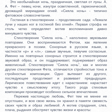
Это необычайная ночь, праздничная, светлая от луны. А.
А. Фет – певец ночи, изнутри осветленной, гармонической,
дрожащей мириадами огней. «Сияла ночь» - типично
фетовское словосочетание.
Гостиная в стихотворении – продолжение сада: «Лежали
лучи у наших ног в гостиной без огней». Первая строфа не
столь четко определяет мотив воспоминания давно
минувшего чувства.
Стихотворение “Сияла ночь…” наполнено звуковыми
повторами. Они воспринимаются Фетом, как явление
прекрасного в поэзии. Сонорные в русском языке, в
частности «р» и «л»,- самые звучные, певучие согласные.
Именно на повторных сонорных строится в стихотворении
звуковой образ, и он поддерживает, подчеркивает образ
живописный. Стихотворение “Сияла ночь”, как и многие
другие стихотворения Фета, отличаются стройностью тона и
стройностью композиции. Одно вытекает из другого,
последующее продолжает и развивает предыдущее.
Лирическое повествование идет с нарастанием: нарастает
чувство к смысловому итогу. Такого рода стиховые
композиции производит особенно сильное впечатление.
Пережив настоящую любовь, Фет тем не менее не
опустошен, и всю свою жизнь он хранил в памяти свежесть
своих чувств и образ любимой. А мотив страдания, слез,
плача, рыдания обостряет чувство жизни и красоты: