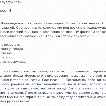
 пурпур розы,
езы, И
ета еще никто не писал. Тема старая, более того — вечная. А о
новизной. Сам поэт как-то заметил, что под новизною подразумева
ов или явлений, а их новое освещение волшебным фонарем прекрас
стнейшее стихотворение “Я пришел к тебе с приветом...”:
с приветом,
солнце встало,
 светом
петало;
лес проснулся...
мо начало стихотворения, необычно по сравнению с принято
чальная фраза фетовского стихотворения несколько неточная 
ишел к тебе с приветом, Рассказать...”. Позволил бы себе так 
чность рождает не только неожиданное, но и яркое, волнующе
но создается ощущение, что поэт вроде бы специально и не 
являются сами. И это оказывает сильное художественное воздейств
т музыка его лирики. Она как бы создает дополнительные смысл
ает русская весна: