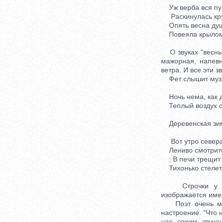
Уж верба вся пу
Раскинулась кру
Опять весна ду
Повеяла крылом
О звуках "весны 
мажорная, напевн
ветра. И все эти 
Фет слышит музык
Ночь нема, как д
Теплый воздух о
Деревенская зима
Вот утро севера 
Лениво смотрится
; В печи трещит 
Тихонько стелетс
Строчки у стих
изображается имен
Поэт очень музы
настроение. “Что 
нас своим звуча