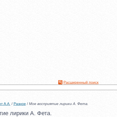
Расширенный поиск
т А.А.
/
Разное
/
Мое восприятие лирики А. Фета.
ие лирики А. Фета.