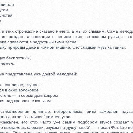
шистая
гом;
шистая
.
в этих строчках не сказано ничего, а мы их слышим. Сама мелоди
ая, рождает ассоциации с пением птиц, со звоном ручья, с в
звуки сливаются в радостный гимн весне.
у природы даже в ночной тишине. Это сладкая музыка тайны:
ух бесплотный,
немел...
 представлена уже другой мелодией:
- сонливое, скупое -
 в окно волоковое
огонь — и серый дым ковром
я над кровлею с коньком.
отворения длинные, неторопливые, ритм замедлен пауз
но долгое, “сонливое” зимнее утро.
кален, его стих часто уже самим подбором звуков создает у
не выскажешь словами, звуком на душу навей”, — писал Фет. Его п
нием. Она отражает живую жизнь, одновременно раскрывая 