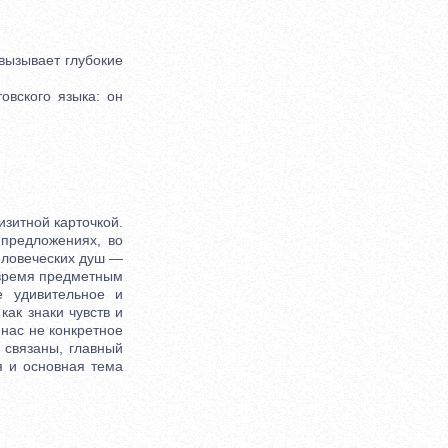
вызывает глубокие
вского языка: он
зитной карточкой.
 предложениях, во
человеческих душ —
 время предметным
е удивительное и
ак знаки чувств и
 нас не конкретное
 связаны, главный
я и основная тема