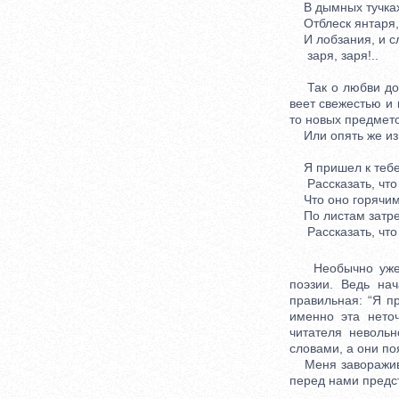
В дымных тучках
Отблеск янтаря,
И лобзания, и сл
заря, заря!..
Так о любви до Ф
веет свежестью и 
то новых предмет
Или опять же изве
Я пришел к тебе 
Рассказать, что 
Что оно горячим
По листам затре
Рассказать, что 
Необычно уже са
поэзии. Ведь на
правильная: “Я пр
именно эта нето
читателя неволь
словами, а они по
Меня завораживае
перед нами предст