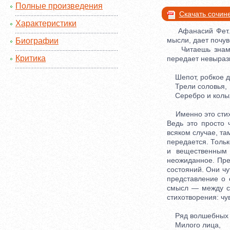
Полные произведения
Скачать сочин
Характеристики
Афанасий Фет... 
мысли, дает почув
Биографии
Читаешь знамени
Критика
передает невыраз
Шепот, робкое д
Трели соловья,
Серебро и колыха
Именно это стихо
Ведь это просто 
всяком случае, та
передается. Толь
и вещественным 
неожиданное. Пре
состояний. Они чу
представление о 
смысл — между сл
стихотворения: чу
Ряд волшебных 
Милого лица,