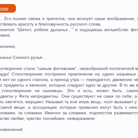
ение
Его поэзия свежа и трепетна, она волнует наше воображение, 
ствовать красоту и благозвучность русского слова.
тое “Шепот, робкое дыханье...” и ощущаешь волшебство фето
имое.
ыханье,
нье Сонного ручья...
творение стало “самым фетовским”, своеобразной поэтической ви
чудо! Стихотворение построено практически на одних назывных
м нет ни одного глагола, а приход утра — передается, движение 
ко предметы и явления, которые следуют одно за другим. В то же
стихотворение не назовешь. Это и есть, может быть, само
дметы у Фета непредметны. Они существуют не сами по себе, а к
ть светятся, мерцают. Называя ту или иную вещь, поэт вызывает у
самой вещи, а ассоциации, которые привычно могут быть с нею
овами, за словами. Именно за словами, подтекстом развиваетс
вство любви, чувство тончайшее, невыразимое:
изменений