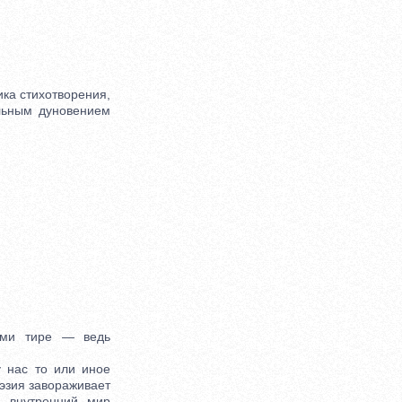
ка стихотворения,
ольным дуновением
ами тире — ведь
 нас то или иное
оэзия завораживает
и внутренний мир