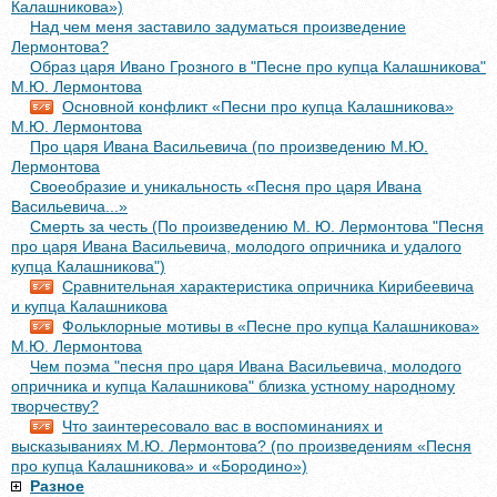
Калашникова»)
Над чем меня заставило задуматься произведение
Лермонтова?
Образ царя Ивано Грозного в "Песне про купца Калашникова"
М.Ю. Лермонтова
Основной конфликт «Песни про купца Калашникова»
М.Ю. Лермонтова
Про царя Ивана Васильевича (по произведению М.Ю.
Лермонтова
Своеобразие и уникальность «Песня про царя Ивана
Васильевича...»
Смерть за честь (По произведению М. Ю. Лермонтова "Песня
про царя Ивана Васильевича, молодого опричника и удалого
купца Калашникова")
Сравнительная характеристика опричника Кирибеевича
и купца Калашникова
Фольклорные мотивы в «Песне про купца Калашникова»
М.Ю. Лермонтова
Чем поэма "песня про царя Ивана Васильевича, молодого
опричника и купца Калашникова" близка устному народному
творчеству?
Что заинтересовало вас в воспоминаниях и
высказываниях М.Ю. Лермонтова? (по произведениям «Песня
про купца Калашникова» и «Бородино»)
Разное