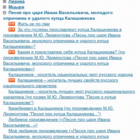
Лирика
Мцыри
Песня про царя Ивана Васильевича, молодого
опричника и удалого купца Калашникова
Жить не по лжи
За что гусляры прославляют купца Калашникова в
произведении М.Ю. Лермонтова «Песнь про царя Ивана
Васильевича, молодого опричника и удалого купца
Калашникова»?
Каким я представляю себе купца Калашникова? (по
произведению М.Ю. Лермонтова «Песня про царя Ивана
Васильевича, молодого опричника и удалого купца
Калашникова»)
Калашников - носитель национальных черт русского народа
Калашников – носитель лучших свойств русского
национального характера
Калашников – носитель лучших черт русского национального
характера (по поэме М.Ю. Лермонтова "Песня о купце
Калашникове")
Киребеевич и Калашников (по произведению М.Ю.
Лермонтова "Песня про купца Калашникова...")
Любимое произведение («Песня про царя Ивана
Васильевича...»)
Моё любимое произведение («Песня про царя Ивана
Васильевича, молодого опричника и удалого купца