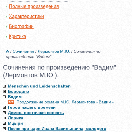
Полные произведения
Характеристики
Биографии
Критика
/
Сочинения
/
Лермонтов М.Ю.
/
Сочинения по
произведению "Вадим"
Сочинения по произведению "Вадим"
(Лермонтов М.Ю.):
Menschen und Leidenschaften
Бородино
Вадим
Продолжение романа М.Ю. Лермонтова «Вадим»
Герой нашего времени
Демон: восточная повесть
Лирика
Мцыри
Песня про царя Ивана Васильевича, молодого