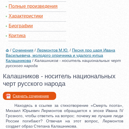
Полные произведения
Характеристики
Биографии
Критика
/
Сочинения
/
Лермонтов М.Ю.
/
Песня про царя Ивана
Васильевича, молодого опричника и удалого купца
Калашникова
/
Калашников - носитель национальных черт
русского народа
Калашников - носитель национальных
черт русского народа
Скачать сочинение
Находясь в ссылке за стихотворение «Смерть поэта»,
Михаил Юрьевич Лермонтов обращается к эпохе Ивана IV
Грозного, чтобы ответить на вопрос: почему же лучшие люди
России погибают? Отвечая на этот вопрос, Лермонтов
создает образ Степана Калашникова.