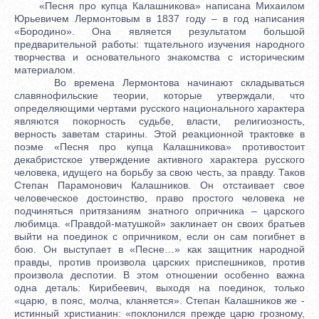
«Песня про купца Калашникова» написана Михаилом
Юрьевичем Лермонтовым в 1837 году – в год написания
«Бородино». Она является результатом большой
предварительной работы: тщательного изучения народного
творчества и основательного знакомства с историческим
материалом.
Во времена Лермонтова начинают складываться
славянофильские теории, которые утверждали, что
определяющими чертами русского национального характера
являются покорность судьбе, власти, религиозность,
верность заветам старины. Этой реакционной трактовке в
поэме «Песня про купца Калашникова» противостоит
декабристское утверждение активного характера русского
человека, идущего на борьбу за свою честь, за правду. Таков
Степан Парамонович Калашников. Он отстаивает свое
человеческое достоинство, право простого человека не
подчиняться притязаниям знатного опричника – царского
любимца. «Правдой-матушкой» заклинает он своих братьев
выйти на поединок с опричником, если он сам погибнет в
бою. Он выступает в «Песне…» как защитник народной
правды, против произвола царских приспешников, против
произвола деспотии. В этом отношении особенно важна
одна деталь: Кирибеевич, выходя на поединок, только
«царю, в пояс, молча, кланяется». Степан Калашников же -
истинный христианин: «поклонился прежде царю грозному,