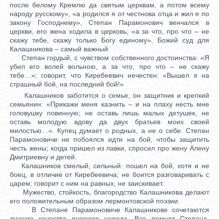
после белому Кремлю да святым церквам, а потом всему
народу русскому», «а родился я от честнова отца и жил я по
закону Господнему», Степан Парамонович венчался в
церкви, его жена ходила в церковь; «а за что, про что – не
скажу тебе, скажу только Богу единому». Божий суд для
Калашникова – самый важный.
Степан гордый, с чувством собственного достоинства: «Я
убил его волей вольною, а за что, про что – не скажу
тебе…»; говорит, что Киребеевич нечестен: «Вышел я на
страшный бой, на последний бой!»
Калашников заботится о семье, он защитник и крепкий
семьянин: «Прикажи меня казнить – и на плаху несть мне
головушку повинную; не оставь лишь малых детушек, не
оставь молодую вдову да двух братьев моих своей
милостью…». Купец думает о родных, а не о себе. Степан
Парамоновиче не побоялся идти на бой, чтобы защитить
честь жены; когда пришел из лавки, спросил про жену Алену
Дмитриевну и детей.
Калашников смелый, сильный: пошел на бой, хотя и не
боец, в отличие от Киребеевича; не боится разговаривать с
царем: говорит с ним на равных, не заискивает.
Мужество, стойкость, благородство Калашникова делают
его положительным образом лермонтовской поэзии.
В Степане Парамоновиче Калашникове сочетаются
лучшие качества русского народа. Все помнят Степана,