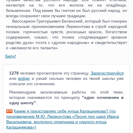
несмотря на то, что его могила не на кладбище,
безымянная. Под каким бы гнетом ни был русский народ, он
всегда сохраняет свои лучшие традиции.
Висссарион Григорьевич Белинский, который был покорен
гениальным проникновением Лермонтова в строй народной
поэзии, горячностью чувств, роскошью красок, богатством
содержания, сказал, что поэма «подтверждает кровное
родство духа» поэта с «духом народным» и свидетельствует
о «великости его таланта».
Беру!
1278
человек просмотрели эту страницу.
Зарегистрируйся
или
войди
и узнай сколько человек из твоей школы уже
списали это сочинение.
Рекомендуем эксклюзивные работы по этой теме,
которые скачиваются по принципу
"одно сочинение в
одну школу"
:
Каким я представляю себе купца Калашникова? (по
произведению М.Ю. Лермонтова «Песня про царя Ивана
Васильевича, молодого опричника и удалого купца
Калашникова»)