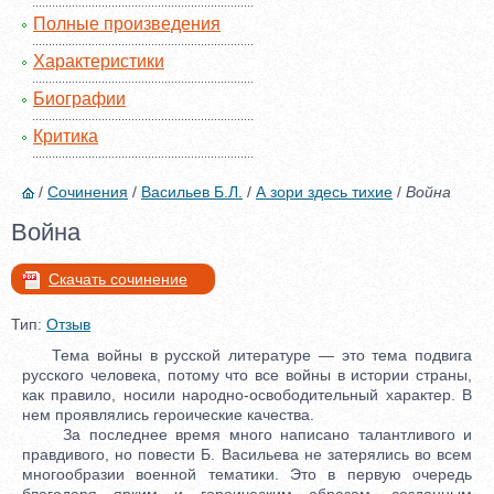
Полные произведения
Характеристики
Биографии
Критика
/
Сочинения
/
Васильев Б.Л.
/
А зори здесь тихие
/
Война
Война
Скачать сочинение
Тип:
Отзыв
Тема войны в русской литературе — это тема подвига
русского человека, потому что все войны в истории страны,
как правило, носили народно-освободительный характер. В
нем проявлялись героические качества.
За последнее время много написано талантливого и
правдивого, но повести Б. Васильева не затерялись во всем
многообразии военной тематики. Это в первую очередь
благодаря ярким и героическим образам, созданным