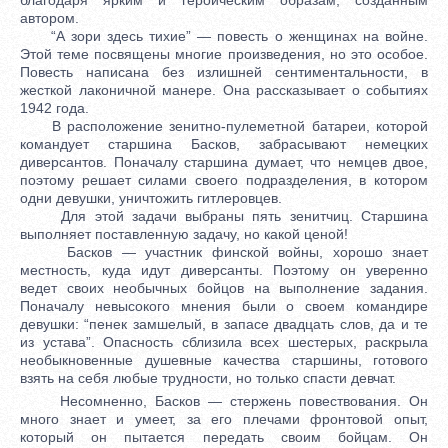
автором.
“А зори здесь тихие” — повесть о женщинах на войне.
Этой теме посвящены многие произведения, но это особое.
Повесть написана без излишней сентиментальности, в
жесткой лаконичной манере. Она рассказывает о событиях
1942 года.
В расположение зенитно-пулеметной батареи, которой
командует старшина Басков, забрасывают немецких
диверсантов. Поначалу старшина думает, что немцев двое,
поэтому решает силами своего подразделения, в котором
одни девушки, уничтожить гитлеровцев.
Для этой задачи выбраны пять зенитчиц. Старшина
выполняет поставленную задачу, но какой ценой!
Басков — участник финской войны, хорошо знает
местность, куда идут диверсанты. Поэтому он уверенно
ведет своих необычных бойцов на выполнение задания.
Поначалу невысокого мнения были о своем командире
девушки: “пенек замшелый, в запасе двадцать слов, да и те
из устава”. Опасность сблизила всех шестерых, раскрыла
необыкновенные душевные качества старшины, готового
взять на себя любые трудности, но только спасти девчат.
Несомненно, Басков — стержень повествования. Он
много знает и умеет, за его плечами фронтовой опыт,
который он пытается передать своим бойцам. Он