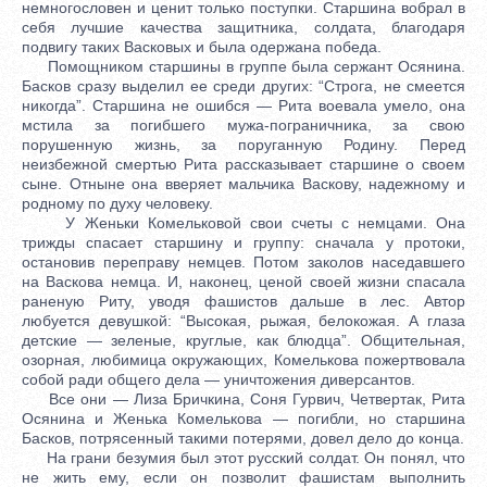
немногословен и ценит только поступки. Старшина вобрал в
себя лучшие качества защитника, солдата, благодаря
подвигу таких Васковых и была одержана победа.
Помощником старшины в группе была сержант Осянина.
Басков сразу выделил ее среди других: “Строга, не смеется
никогда”. Старшина не ошибся — Рита воевала умело, она
мстила за погибшего мужа-пограничника, за свою
порушенную жизнь, за поруганную Родину. Перед
неизбежной смертью Рита рассказывает старшине о своем
сыне. Отныне она вверяет мальчика Васкову, надежному и
родному по духу человеку.
У Женьки Комельковой свои счеты с немцами. Она
трижды спасает старшину и группу: сначала у протоки,
остановив переправу немцев. Потом заколов наседавшего
на Васкова немца. И, наконец, ценой своей жизни спасала
раненую Риту, уводя фашистов дальше в лес. Автор
любуется девушкой: “Высокая, рыжая, белокожая. А глаза
детские — зеленые, круглые, как блюдца”. Общительная,
озорная, любимица окружающих, Комелькова пожертвовала
собой ради общего дела — уничтожения диверсантов.
Все они — Лиза Бричкина, Соня Гурвич, Четвертак, Рита
Осянина и Женька Комелькова — погибли, но старшина
Басков, потрясенный такими потерями, довел дело до конца.
На грани безумия был этот русский солдат. Он понял, что
не жить ему, если он позволит фашистам выполнить