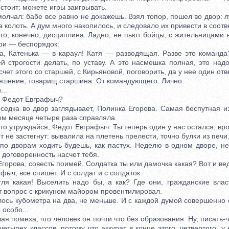
стоит: можете игры заигрывать.
ал: бабе все равно не докажешь. Взял топор, пошел во двор: л
а колоть. А дум много накопилось, и следовало их привести в соотв
, конечно, дисциплина. Ладно, не пьют бойцы, с жительницами
три — беспорядок:
атенька — в караул! Катя — разводящая. Разве это команда?
й строгости делать, по уставу. А это насмешка полная, это над
чет этого со старшей, с Кирьяновой, поговорить, да у нее один отв
ение, товарищ старшина. От командующего. Лично.
..
Федот Евграфыч?
ка во двор заглядывает, Полинка Егорова. Самая беспутная из
м месяце четыре раза справляла.
утруждайся, Федот Евграфыч. Ты теперь один у нас остался, вро
не застегнут: вывалила на плетень прелести, точно булки из печи
дворам ходить будешь, как пастух. Неделю в одном дворе, не
, договоренность насчет тебя.
рова, совесть поимей. Солдатка ты или дамочка какая? Вот и вед
ч, все спишет. И с солдат и с солдаток.
какая! Выселить надо бы, а как? Где они, гражданские влас
т вопрос с крикуном майором провентилировал.
ь кубометра на два, не меньше. И с каждой думой совершенно 
особо...
помеха, что человек он почти что без образования. Ну, писать-ч
четырех классов, потому что аккурат в конце этого, четвертого, у