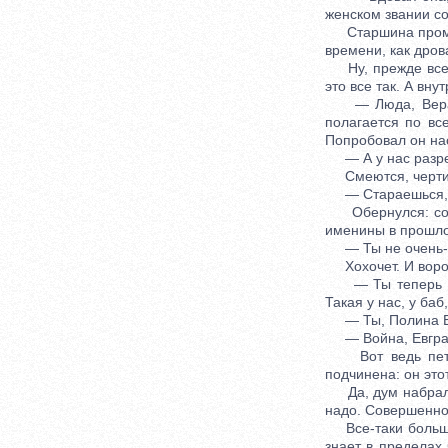
женском звании со
Старшина промолч
времени, как дров
Ну, прежде всего
это все так. А вну
— Люда, Вера, К
полагается по все
Попробовал он нас
— А у нас разреш
Смеются, черти.
— Стараешься, 
Обернулся: сосед
именины в прошло
— Ты не очень-то 
Хохочет. И ворот 
— Ты теперь по 
Такая у нас, у баб
— Ты, Полина Его
— Война, Евграфы
Вот ведь петля 
подчинена: он это
Да, дум набралос
надо. Совершенно 
Все-таки большая 
знает в пределах 