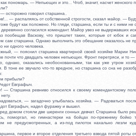
 как пономарь. — Непьющих и это... Чтоб, значит, насчет женского п
ли?
 осторожно говорил старшина..
... — распаляясь от собственной строгости, сказал майор. — Буд
оже будут как положено. Но гляди, старшина, если ты и с ними не 
еревянно согласился комендант. Майор увез не выдержавших иску
 пообещав Васкову, что пришлет таких, которые от юбок и са
ем сам старшина. Однако выполнить это обещание оказалось не пр
о ни одного человека.
й, — пояснил старшина квартирной своей хозяйке Марии Ни
е почти что двадцать человек непьющих. Фронт перетряси, и то — 
днако, оказались необоснованными, так как уже утром хозяй
. В тоне ее звучало что-то вредное, но старшина со сна не разоб
о:
м прибыли?
едот Евграфыч.
 Старшина ревниво относился к своему комендантскому пол
 нету.
ваться, — загадочно улыбалась хозяйка. — Радоваться посл
едот Евграфыч, надел фуражку и вышел.
д домом стояли две шеренги сонных девчат. Старшина было реш
ь, поморгал, но гимнастерки на бойцах по-прежнему бойко т
вом не предусмотренных, а из-под пилоток нахально лезли куд
на, первое и второе отделения третьего взвода пятой роты от