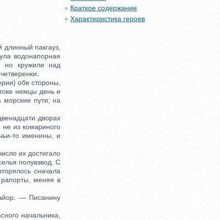
Краткое содержание
Характеристика героев
 длинный пакгауз,
нула водонапорная
, но кружили над
четверенки.
рии) обе стороны,
стоке немцы день и
 морские пути; на
двенадцати дворах
 не из комариного
чьи-то именины, и
исло их достигало
селья полувзвод. С
вторялось сначала
 рапорты, меняя в
йор. — Писанину
ного начальника,