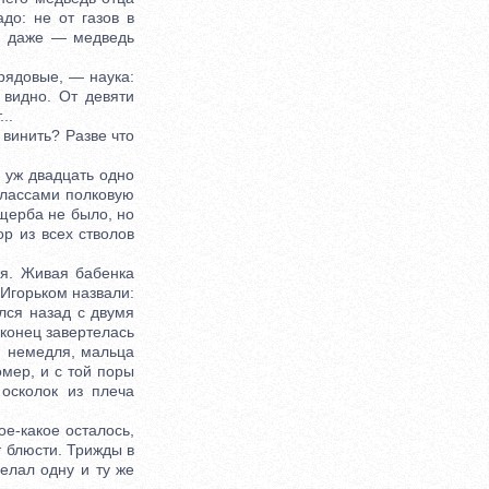
до: не от газов в
ью даже — медведь
рядовые, — наука:
у видно. От девяти
..
винить? Разве что
 уж двадцать одно
классами полковую
ущерба не было, но
р из всех стволов
я. Живая бабенка
 Игорьком назвали:
лся назад с двумя
вконец завертелась
ю немедля, мальца
омер, и с той поры
 осколок из плеча
е-какое осталось,
т блюсти. Трижды в
делал одну и ту же