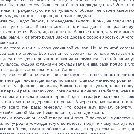
кам бы этим смеху было, если б про медведя узнали! Это ж на
линка в гражданскую, не от кулацкого обреза, не своей смерт
, медведя этого в зверинцах только и видели...
а ты, Федот Васков, в коменданты выполз. А они, не гляди что 
ант, угол сноса. Классов семь, а то и все девять, по разговор
ть останется. Выходит, он от них на больше отстал, чем сам имеет.
были, и от этого рубал Васков дрова с особой яростью. А кого 
жливого...
о этого он жизнь свою удачливой считал. Ну не то чтоб совсем
оваться не стоило. Все-таки он со своими неполными четырьмя 
а десять лет до старшинского звания дослужился. По этой линии 
 случалось, судьба флажками обкладывала и два раза прямо в упо
т Евграфыч устоял все ж таки. Устоял...
 финской женился он на санитарке из гарнизонного госпитал
ей петь да плясать, да винцо попивать. Однако мальчонку родила.
сков. Тут финская началась, Васков на фронт уехал, а как верну
 в первый раз и шарахнуло: пока он там в снегах загибался, жена 
инаром и отбыла в южные края. Федот Евграфыч развелся с не
вал и к матери в деревню отправил. А через год мальчонка его п
-то всего три раза: генералу, что орден ему вручал, хирургу,
хозяйке своей Марии Никифоровне, за догадливость.
ок и получил он свой теперешний пост. В пакгаузе имущество ко
и, но, учредив комендантскую должность, поручили ему пакгауз то
шина объект, замки пробовал и в книге, которую сам же завел, 