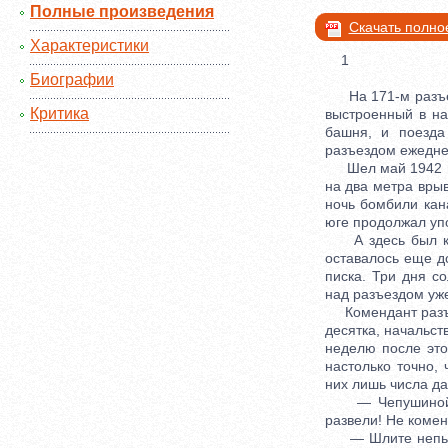
Полные произведения
Скачать полно
Характеристики
1
Биографии
На 171-м разъезд
Критика
выстроенный в на
башня, и поезда
разъездом ежеднев
Шел май 1942 год
на два метра врыв
ночь бомбили кан
юге продолжал уп
А здесь был куро
оставалось еще д
писка. Три дня с
над разъездом уже
Комендант разъез
десятка, начальст
неделю после это
настолько точно,
них лишь числа д
— Чепушиной за
развели! Не коменд
— Шлите непьющи