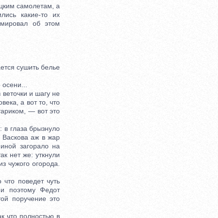
цким самолетам, а
лись какие-то их
рмировал об этом
ется сушить белье
осени...
 веточки и шагу не
ека, а вот то, что
тариком, — вот это
 в глаза брызнуло
 Васкова аж в жар
иной загорало на
ак нет же: уткнули
из чужого огорода.
что поведет чуть
 и поэтому Федот
той поручение это
 что полностью в