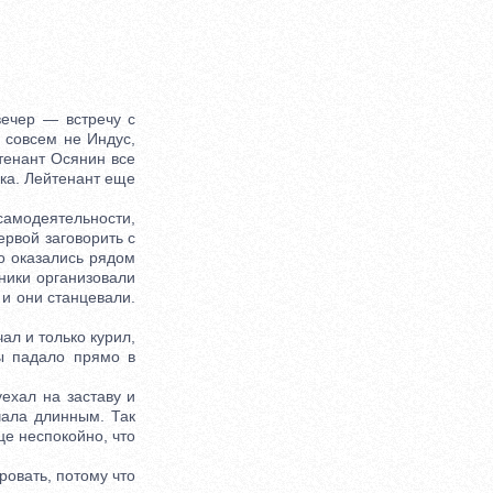
ечер — встречу с
 совсем не Индус,
йтенант Осянин все
ка. Лейтенант еще
 самодеятельности,
ервой заговорить с
о оказались рядом
йники организовали
 и они станцевали.
ал и только курил,
ы падало прямо в
ехал на заставу и
чала длинным. Так
це неспокойно, что
ровать, потому что