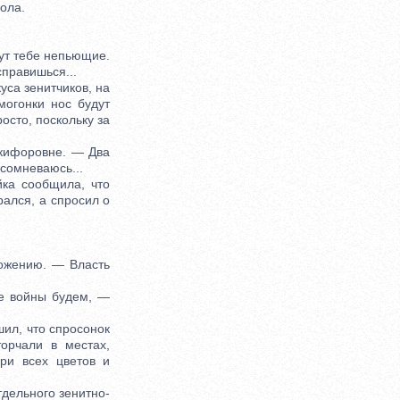
ола.
ут тебе непьющие.
справишься...
са зенитчиков, на
могонки нос будут
осто, поскольку за
кифоровне. — Два
сомневаюсь...
ка сообщила, что
рался, а спросил о
ожению. — Власть
е войны будем, —
ил, что спросонок
орчали в местах,
ри всех цветов и
дельного зенитно-