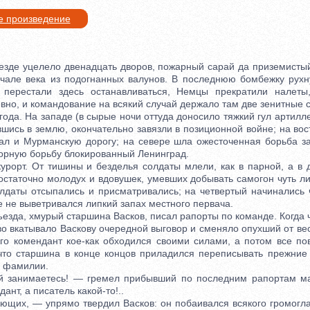
е произведение
е уцелело двенадцать дворов, пожарный сарай да приземистый
чале века из подогнанных валунов. В последнюю бомбежку рух
 перестали здесь останавливаться, Немцы прекратили налеты
но, и командование на всякий случай держало там две зенитные с
а. На западе (в сырые ночи оттуда доносило тяжкий гул артилле
шись в землю, окончательно завязли в позиционной войне; на во
ал и Мурманскую дорогу; на севере шла ожесточенная борьба за
орную борьбу блокированный Ленинград.
рт. От тишины и безделья солдаты млели, как в парной, а в 
остаточно молодух и вдовушек, умевших добывать самогон чуть ли
олдаты отсыпались и присматривались; на четвертый начинались 
 не выветривался липкий запах местного первача.
да, хмурый старшина Васков, писал рапорты по команде. Когда ч
во вкатывало Васкову очередной выговор и сменяло опухший от ве
го комендант кое-как обходился своими силами, а потом все по
 что старшина в конце концов приладился переписывать прежние
а фамилии.
нимаетесь! — гремел прибывший по последним рапортам ма
ант, а писатель какой-то!..
х, — упрямо твердил Васков: он побаивался всякого громоглас