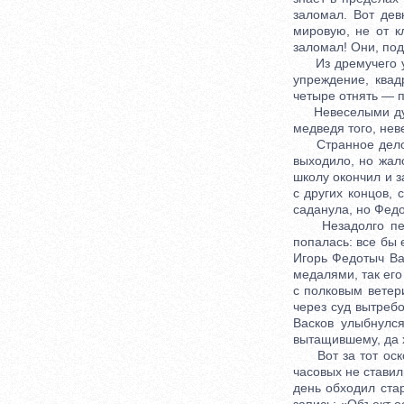
заломал. Вот дев
мировую, не от к
заломал! Они, поди
Из дремучего угл
упреждение, квадр
четыре отнять — пя
Невеселыми думы 
медведя того, неве
Странное дело: д
выходило, но жал
школу окончил и з
с других концов,
саданула, но Федо
Незадолго перед
попалась: все бы 
Игорь Федотыч Ва
медалями, так его
с полковым ветер
через суд вытребо
Васков улыбнулся
вытащившему, да 
Вот за тот оскол
часовых не ставил
день обходил стар