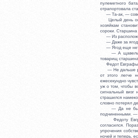
пулеметного бат
отрапортовала ст
— Та-ак, — совсе
Целый день он ст
хозяйкам станови
сороки. Старшина 
— Из расположени
— Даже за ягодам
— Ягод еще нет,
— А щавель мож
товарищ старшина
Федот Евграфыч с
— Не дальше речк
от этого легче 
ежесекундно чувст
уж о том, чтобы в
сигнальный визг
страшился намеков
словно потерял д
— Да не бычьте
подчиненными. — О
Федоту Евграфы
согласился. Пора
упрочения собств
ночей и теперь, е