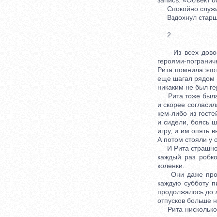
запись: «Объект о
Спокойно служило
Вздохнул старш
2
Из всех довоенн
героями-погранич
Рита помнила этот
еще шагал рядом 
никаким не был ге
Рита тоже была не
и скорее согласил
кем-либо из гост
и сидели, боясь ш
игру, и им опять 
А потом стояли у 
И Рита страшно сх
каждый раз робк
коленки.
Они даже простил
каждую субботу п
продолжалось до л
отпусков больше н
Рита нисколько не