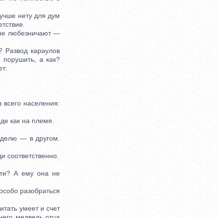
учше нету для дум
етствие.
 не любезничают —
 Развод караулов
о порушить, а как?
ет:
 всего населения:
де как на племя.
.
делю — в другом.
и соответственно.
ти? А ему она не
особо разобраться
итать умеет и счет
 него медведь отца