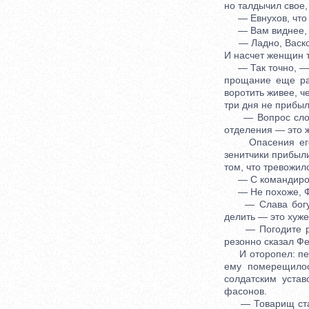
но талдычил свое,
— Евнухов, что 
— Вам виднее, —
— Ладно, Васков!
И насчет женщин т
— Так точно, — д
прощание еще раз
воротить живее, ч
три дня не прибыл
— Вопрос сложны
отделения — это ж
Опасения его, о
зенитчики прибыли
том, что тревожил
— С командиро
— Не похоже, Ф
— Слава богу! —
делить — это хуже
— Погодите радо
резонно сказал Ф
И оторопел: пере
ему померещилос
солдатским уста
фасонов.
— Товарищ старши