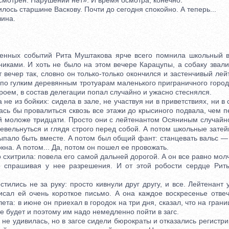
смотрен. Нарушений нет». И время осмотра, конечно.
сь старшине Васкову. Почти до сегодня спокойно. А теперь...
ина.
ых событий Рита Муштакова ярче всего помнила школьный в
никами. И хоть не было на этом вечере Карацупы, а собаку звали
 вечер так, словно он только-только окончился и застенчивый ле
по гулким деревянным тротуарам маленького приграничного город
роем, в состав делегации попал случайно и ужасно стеснялся.
 из бойких: сидела в зале, не участвуя ни в приветствиях, ни в
ась бы провалиться сквозь все этажи до крысиного подвала, чем п
ей моложе тридцати. Просто они с лейтенантом Осяниным случайн
евельнуться и глядя строго перед собой. А потом школьные зате
выпало быть вместе. А потом был общий фант: станцевать вальс —
окна. А потом... Да, потом он пошел ее провожать.
итрила: повела его самой дальней дорогой. А он все равно молч
о спрашивая у нее разрешения. И от этой робости сердце Рит
ись не за руку: просто кивнули друг другу, и все. Лейтенант у
исал ей очень короткое письмо. А она каждое воскресенье отве
ета: в июне он приехал в городок на три дня, сказал, что на грани
е будет и поэтому им надо немедленно пойти в загс.
 удивилась, но в загсе сидели бюрократы и отказались регистри