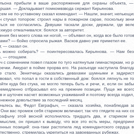
альона прибыли в ваше распоряжение для охраны объекта, —
аршая. — Докладывает помкомвзвода сержант Кирьянова.
м не по-уставному сказал комендант. — Нашли, значит, непьющих
учал топором: строил нары в пожарном сарае, поскольку зени
ться не согласились. Девушки таскали доски, держали, где вел
хмуро отмалчивался: боялся за авторитет.
я без моего слова ни ногой, — объявил он, когда все было готов
и? — бойко спросила рыжая. Васков давно уже приметил ее.
 — сказал он.
но собирать? — поинтересовалась Кирьянова. — Нам без п
, — отощаем.
 сомнением повел глазом по туго натянутым гимнастеркам, но р
и. Аккурат в пойме прорва его. На разъезде наступила благода
не стало. Зенитчицы оказались девахами шумными и задирис
вовал, что попал в гости в собственный дом: боялся ляпнуть не то,
ойти куда без стука, не могло теперь быть и речи, и, если он забы
 немедленно отбрасывал его на прежние позиции. Пуще же всег
 и шуточек насчет возможных ухаживаний и поэтому всегда ходил,
енежное довольствие за последний месяц.
сь вы, Федот Евграфыч, — сказала хозяйка, понаблюдав за
ни вас промеж себя стариком величают, так что глядите на них со
чу этой весной исполнилось тридцать два, и стариком он 
змыслив, он пришел к выводу, что все это есть меры, предприн
енных позиций: она-таки растопила лед комендантского сердца в
стественно, стремилась укрепиться на завоеванных рубежах.