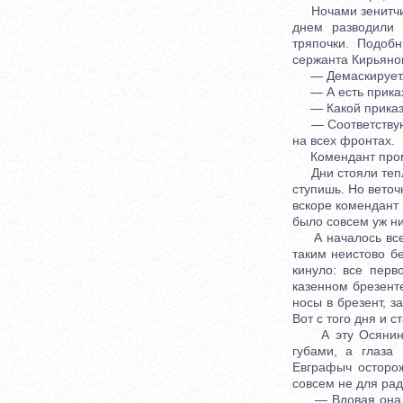
Ночами зенитчицы
днем разводили 
тряпочки. Подоб
сержанта Кирьяно
— Демаскирует
— А есть приказ,
— Какой приказ
— Соответствующи
на всех фронтах.
Комендант промолч
Дни стояли теплые
ступишь. Но веточ
вскоре комендант 
было совсем уж ни
А началось все с
таким неистово б
кинуло: все пер
казенном брезенте
носы в брезент, з
Вот с того дня и 
А эту Осянину о
губами, а глаза
Евграфыч осторож
совсем не для рад
— Вдовая она, —