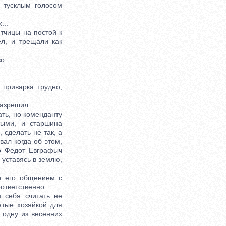
 тусклым голосом
...
тчицы на постой к
ел, и трещали как
о.
риварка трудно,
азрешил:
ть, но коменданту
тыми, и старшина
 сделать не так, а
вал когда об этом,
о Федот Евграфыч
 уставясь в землю,
 его общением с
ответственно.
себя считать не
ятые хозяйкой для
 одну из весенних