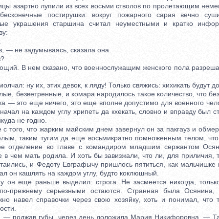
 азартно лупили из всех восьми стволов по пролетающим неме
бесконечные постирушки: вокруг пожарного сарая вечно суши
ные украшения старшина считал неуместными и кратко инфо
ву:
.
 — не задумываясь, сказала она.
?
й. В нем сказано, что военнослужащим женского пола разреша
ал: ну их, этих девок, к ляду! Только свяжись: хихикать будут до 
, безветренные, и комара народилось такое количество, что без
ка — это еще ничего, это еще вполне допустимо для военного челов
начал на каждом углу хрипеть да кхекать, словно и вправду был с
куда не годно.
 того, что жарким майским днем завернул он за пакгауз и обмер:
елым, таким тугим да еще восьмикратно помноженным телом, что
вое отделение во главе с командиром младшим сержантом Осян
 в чем мать родила. И хоть бы завизжали, что ли, для приличия, т
атаились, и Федоту Евграфычу пришлось пятиться, как мальчишке 
стал он кашлять на каждом углу, будто коклюшный.
н еще раньше выделил: строга. Не засмеется никогда, только 
 по-прежнему серьезными остаются. Странная была Осянина,
но навел справочки через свою хозяйку, хоть и понимал, что 
ости.
 поджав губы, через день доложила Мария Никифоровна. — Так