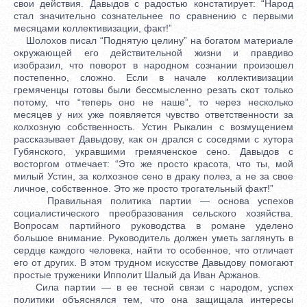
свои действия. Давыдов с радостью констатирует: “Народ
стал значительно сознательнее по сравнению с первыми
месяцами коллективизации, факт!”
Шолохов писал “Поднятую целину” на богатом материале
окружающей его действительной жизни и правдиво
изобразил, что поворот в народном сознании произошел
постепенно, сложно. Если в начале коллективизации
гремяченцы готовы были бессмысленно резать скот только
потому, что “теперь оно не наше”, то через несколько
месяцев у них уже появляется чувство ответственности за
колхозную собственность. Устин Рыкалин с возмущением
рассказывает Давыдову, как он дрался с соседями с хутора
Губянского, укравшими гремяченское сено. Давыдов с
восторгом отмечает: “Это же просто красота, что ты, мой
милый Устин, за колхозное сено в драку полез, а не за свое
личное, собственное. Это же просто трогательный факт!”
Правильная политика партии — основа успехов
социалистического преобразования сельского хозяйства.
Вопросам партийного руководства в романе уделено
большое внимание. Руководитель должен уметь заглянуть в
сердце каждого человека, найти то особенное, что отличает
его от других. В этом трудном искусстве Давыдову помогают
простые труженики Ипполит Шалый да Иван Аржанов.
Сила партии — в ее тесной связи с народом, успех
политики объяснялся тем, что она защищала интересы