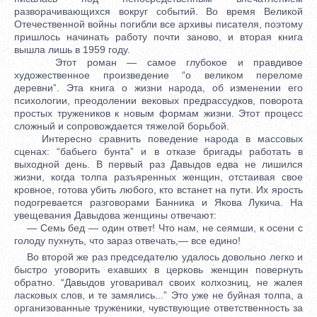
разворачивающихся вокруг событий. Во время Великой
Отечественной войны погибли все архивы писателя, поэтому
пришлось начинать работу почти заново, и вторая книга
вышла лишь в 1959 году.
Этот роман — самое глубокое и правдивое
художественное произведение “о великом переломе
деревни”. Эта книга о жизни народа, об изменении его
психологии, преодолении вековых предрассудков, поворота
простых тружеников к новым формам жизни. Этот процесс
сложный и сопровождается тяжелой борьбой.
Интересно сравнить поведение народа в массовых
сценах: “бабьего бунта” и в отказе бригады работать в
выходной день. В первый раз Давыдов едва не лишился
жизни, когда толпа разъяренных женщин, отстаивая свое
кровное, готова убить любого, кто встанет на пути. Их ярость
подогревается разговорами Банника и Якова Лукича. На
увещевания Давыдова женщины отвечают:
— Семь бед — один ответ! Что нам, не сеямши, к осени с
голоду пухнуть, что зараз отвечать,— все едино!
Во второй же раз председателю удалось довольно легко и
быстро уговорить ехавших в церковь женщин повернуть
обратно. “Давыдов уговаривал своих колхозниц, не жалея
ласковых слов, и те замялись...” Это уже не буйная толпа, а
организованные труженики, чувствующие ответственность за