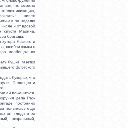
а «Головокружение
заявил, что «можно
а коллективизацию,
рокляты!.. — кипел
емячьем за неделю
 числе и от вдовой
а спустя Марина,
ора бригады.
 хутора Ярского и
ва, сшибли замки с
ыдов пообещал ко
ать Лушка: газетки
бывшего флотского
дать Лукерье, что
рнулся Половцев и
во.
ил ей пожениться.
поручил дела Раз-
ригаде постоянно
ва появилась еще
же он, глядя в ее
ый, некрасивый,