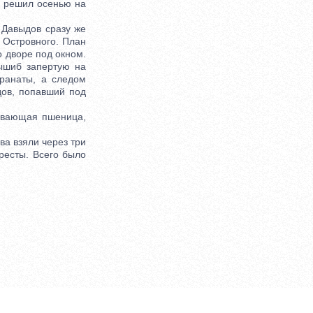
й решил осенью на
 Давыдов сразу же
м Островного. План
о дворе под окном.
ышиб запертую на
гранаты, а следом
дов, попавший под
евающая пшеница,
а взяли через три
ресты. Всего было