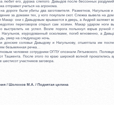
на любит его, дурака слепого. Давыдов после бессонных раздуми
ока отправил учиться на агронома.
 дороге были убиты два заготовителя. Разметнов, Нагульнов и
ение за домами тех, у кого покупали скот. Слежка вывела на до
 Макар: они с Давыдовым врываются в дверь, а Андрей заляжет в
недолгих переговоров открыл сам хозяин. Макар ударом ноги в
но выстрелить не успел. Возле порога полыхнул взрыв ручной 
. Нагульнов, изуродованный оскол­ками, погиб мгновенно, а Давы
дь, умер на следующую ночь.
онские соловьи Давыдову и Нагульнову, отшептала им посп
ням безымянная речка…
овым человеке сотрудники ОГПУ опознали Лятьевского. Половцев
от Ташкента. После этого по краю широкой волной прокатились а
 шестисот участников заговора.
ния / Шолохов М.А. / Поднятая целина