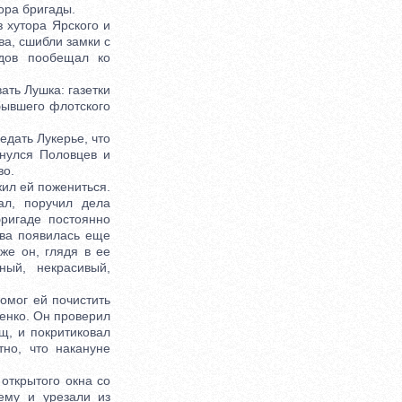
ора бригады.
 хутора Ярского и
ва, сшибли замки с
ыдов пообещал ко
ать Лушка: газетки
бывшего флотского
дать Лукерье, что
рнулся Половцев и
во.
ил ей пожениться.
ал, поручил дела
ригаде постоянно
ва появилась еще
же он, глядя в ее
ый, некрасивый,
омог ей почистить
ренко. Он проверил
щ, и покритиковал
но, что накануне
ткрытого окна со
ему и урезали из