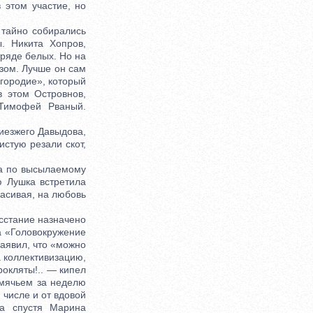
 этом участие, но
тайно собирались
. Никита Хопров,
тряде белых. Но на
зом. Лучше он сам
агородие», который
 этом Островнов,
 Тимофей Рваный.
иезжего Давыдова,
стую резали скот,
ла по высылаемому
ю Лушка встретила
асивая, на любовь
сстание назначено
а «Головокружение
заявил, что «можно
а коллективизацию,
рокляты!.. — кипел
емячьем за неделю
 числе и от вдовой
са спустя Марина