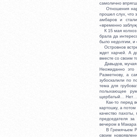
самолично впрягши
Отношения народа
прошел слух, что 
амбаров и стали
«временно заблуж
К 15 мая колхоз в
брала да интерес
было недолгим, и 
Островнов встрет
ждет харчей. А д
вместе со своим т
Давыдов, мучаясь
Неожиданно это 
Разметнову, а с
зубоскалили по 
тема для грубова
полыхающее рум
щербатый… Нет… р
Как-то перед вос
картошку, а потом
качество пахоты,
председателя за
вечером в Макара
В Гремячьем Раз
своим новоявлен