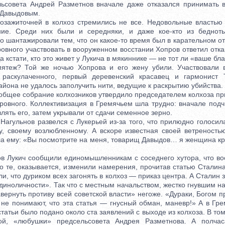
льсовета Андрей Разметнов вначале даже отказался принимать в
 Давыдовым.
житочней в колхоз стремились не все. Недовольные властью 
ние. Среди них были и середняки, и даже кое-кто из бедноты
о шантажировали тем, что он какое-то время был в карательном о
овного участвовать в вооруженном восстании Хопров ответил отка
Да кстати, кто это живет у Лукича в мякиннике — не тот ли «ваше бл
мятеж? Той же ночью Хопрова и его жену убили. Участвовали в
раскулаченного, первый деревенский красавец и гармонист
йона не удалось заполучить нити, ведущие к раскрытию убийства.
щее собрание колхозников утвердило председателем колхоза пр
ровного. Коллективизация в Гремячьем шла трудно: вначале подчи
лять его, затем укрывали от сдачи семенное зерно.
гульнов развелся с Лукерьей из-за того, что прилюдно голоси
 своему возлюбленному. А вскоре известная своей ветреность
ла ему: «Вы посмотрите на меня, товарищ Давыдов… я женщина кр
Лукич сообщили единомышленникам с соседнего хутора, что во
Но те, оказывается, изменили намерения, прочитав статью Сталин
ли, что дуриком всех загонять в колхоз — приказ центра. А Сталин 
единоличности». Так что с местным начальством, жестко гнувшим н
авернуть противу всей советской власти» негоже. «Дураки, Богом п
не понимают, что эта статья — гнусный обман, маневр!» А в Гр
татьи было подано около ста заявлений с выходе из колхоза. В том
й, «любушки» предсельсовета Андрея Разметнова. А полча