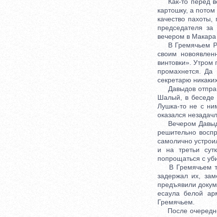
Как-то перед вос
картошку, а потом
качество пахоты,
председателя за
вечером в Макара
В Гремячьем Раз
своим новоявлен
винтовки». Утром 
промахнется. Да 
секретарю никаких
Давыдов отправил
Шалый, в беседе 
Лушка-то не с ни
оказался незадачл
Вечером Давыдов
решительно воспр
самолично устрои
и на третьи сут
попрощаться с уби
В Гремячьем тем
задержал их, зам
предъявили докуме
есаула белой ар
Гремячьем.
После очередного