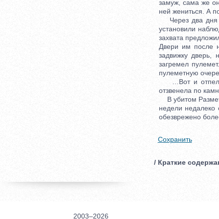
замуж, сама же о
ней жениться. А п
Через два дня на
установили наблюд
захвата предложил
Двери им после 
задвижку дверь, 
загремел пулемет
пулеметную очере
…Вот и отпели д
отзвенела по кам
В убитом Разметн
недели недалеко 
обезврежено более
Сохранить
/ Краткие содержа
2003–2026