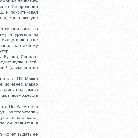
омог ей почистить
ренко. Он проверил
щ, и покритиковал
но, что накануне
ткрытого окна со
ему и урезали из
 тридцати шагов не
ичинил партийному
утор.
. Кузнец, Ипполит
лучит пулю в лоб.
аный (а именно он
ить в ГПУ. Макар
е исчезнет. Макар
садили под замок)
 дал возможность
та. Но Разметнов
ут «заготовители»
ут опасного врага,
то он прячется в
ь хочет выдать ее