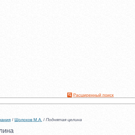
Расширенный поиск
жания
/
Шолохов М.А.
/
Поднятая целина
лина