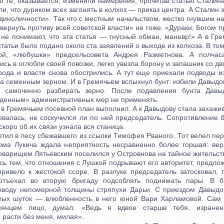
Но те, оказывается, изменили намерения, прочитав статью Сталин
ли, что дуриком всех загонять в колхоз — приказ центра. А Сталин 
единоличности». Так что с местным начальством, жестко гнувшим н
авернуть противу всей советской власти» не гоже. «Дураки, Богом п
не понимают, что эта статья — гнусный обман, маневр!» А в Гр
татьи было подано около ста заявлений о выходе из колхоза. В том
й, «любушки» предсельсовета Андрея Разметнова. А полчас
сь в оглобли своей повозки, легко увезла борону и запашник со дв
 и власти снова обострились. А тут еще приехали подводы из
за семенным зерном. И в Гремячьем вспыхнул бунт: избили Давыдо
 самочинно разбирать зерно. После подавления бунта Дав
денным» административных мер не применять.
 Гремячьем посевной план выполнил. А к Давыдову стала захажив
овалась, не соскучился ли по ней председатель. Сопротивление 
скоро об их связи узнала вся станица.
ил в лесу сбежавшего из ссылки Тимофея Рваного. Тот велел пере
ома Лукича ждала неприятность несравненно более горшая: ве
оварищем Лятьевским поселился у Островнова на тайное жительст
 тем, что отношения с Лушкой подрывают его авторитет, предлож
ривело к жестокой ссоре. В разлуке председатель затосковал, 
отъехал во вторую бригаду подсоблять поднимать пары. В б
поводу непомерной толщины стряпухи Дарьи. С приездом Давыдо
тых шуток — влюбленность в него юной Вари Харламовой. Сам 
янцем лицо, думал: «Ведь я вдвое старше тебя, израненн
асти без меня, милая».