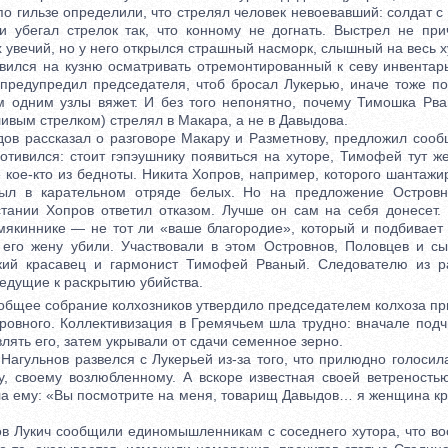
по гильзе определили, что стрелял человек невоевавший: солдат с
и убегал стрелок так, что конному не догнать. Выстрел не пр
 увечий, но у него открылся страшный насморк, слышный на весь х
ся на кузню осматривать отремонтированный к севу инвентарь
предупредил председателя, чтоб бросал Лукерью, иначе тоже по
м одним узлы вяжет. И без того непонятно, почему Тимошка Рв
ивым стрелком) стрелял в Макара, а не в Давыдова.
 рассказал о разговоре Макару и Разметнову, предложил сообщ
отивился: стоит гэпэушнику появиться на хуторе, Тимофей тут же
 кое-кто из бедноты. Никита Хопров, например, которого шантажи
был в карательном отряде белых. Но на предложение Островно
тании Хопров ответил отказом. Лучше он сам на себя донесет. Д
 мякиннике — не тот ли «ваше благородие», который и подбивает
его жену убили. Участвовали в этом Островнов, По­ловцев и сы
кий красавец и гармонист Тимофей Рваный. Следователю из р
ведущие к раскрытию убийства.
щее собрание колхозников утвердило председателем колхоза пр
ровного. Коллективизация в Гремячьем шла трудно: вначале подчи
лять его, затем укрывали от сдачи семенное зерно.
гульнов развелся с Лукерьей из-за того, что прилюдно голоси
 своему возлюбленному. А вскоре известная своей ветреность
ла ему: «Вы посмотрите на меня, товарищ Давыдов… я женщина кр
Лукич сообщили единомышленникам с соседнего хутора, что во