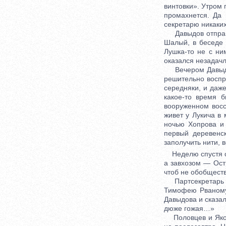
винтовки». Утром 
промахнется. Да 
секретарю никаких
Давыдов отправил
Шалый, в беседе 
Лушка-то не с ни
оказался незадачл
Вечером Давыдов
решительно воспр
середняки, и даже
какое-то время 
вооруженном восс
живет у Лукича в
ночью Хопрова и 
первый деревенс
заполучить нити, 
Неделю спустя об
а завхозом — Ост
чтоб не обобществ
Партсекретарь На
Тимофею Рваному,
Давыдова и сказа
дюже гожая…»
Половцев и Яков 