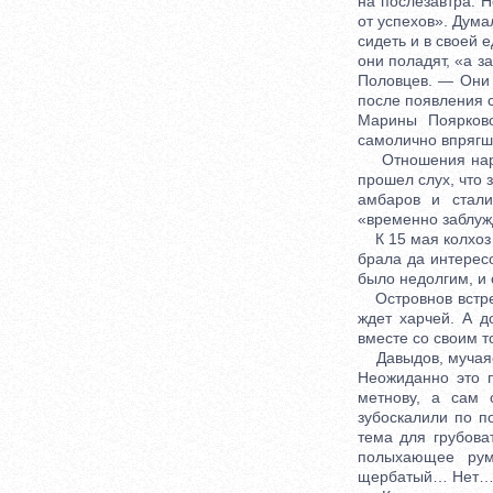
на послезавтра. 
от успехов». Дума
сидеть и в своей 
они поладят, «а з
Половцев. — Они 
после появления с
Марины Поярково
самолично впрягши
Отношения народа
прошел слух, что 
амбаров и стали
«временно заблуж
К 15 мая колхоз в
брала да интерес
было недолгим, и 
Островнов встрет
ждет харчей. А д
вместе со своим т
Давыдов, мучаясь
Неожиданно это п
метнову, а сам 
зубоскалили по 
тема для грубова
полыхающее рум
щербатый… Нет… р