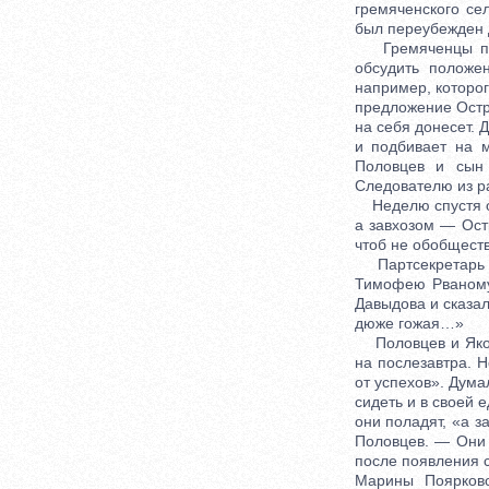
гремяченского се
был переубежден
Гремяченцы поза
обсудить положе
например, которог
предложение Остр
на себя донесет. 
и подбивает на 
Половцев и сын 
Следователю из ра
Неделю спустя об
а завхозом — Ост
чтоб не обобществ
Партсекретарь На
Тимофею Рваному,
Давыдова и сказа
дюже гожая…»
Половцев и Яков 
на послезавтра. 
от успехов». Дума
сидеть и в своей 
они поладят, «а з
Половцев. — Они 
после появления с
Марины Поярково