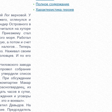
Полное содержание
Характеристика героев
й Лог верховой. У
жего, оглянулся и
ндир Островного в
считался на хуторе
. Приезжему стал
ого моря. Работал
ую, а потом и счет
но налогов… Теперь
хоз. Наживал своим
оловцев. И по его
тиловского завода
провел собрание
 утвердили список
. При обсуждении
 компартии Макар
асногвардеец, из
ать часов в сутки,
еждения и уговоры
это и воевал».
етил Давыдов. На
ие. Председатель