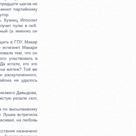
 тридцати шагов не
ичинил партийному
утор.
. Кузнец, Ипполит
лучит пулю в лоб.
аный (а именно он
ить в ГПУ. Макар
 исчезнет. Макари
ровали тем, что он
го участвовать в
а кстати, кто это
 на мятеж? Той же
н раскулаченного,
айона не удалось
иезжего Давыдова,
стую резали скот,
ла по высылаемому
ю Лушка встретила
асивая, на любовь
сстание назначено