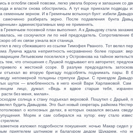
сь в оглобли своей повозки, легко увезла борону и запашник со дв
 и власти снова обострились. А тут еще приехали подводы из
за семенным зерном. И в Гремячьем вспыхнул бунт: избили Давыдо
 самочинно разбирать зерно. После подавления бунта Дав
денным» административных мер не применять.
 Гремячьем посевной план выполнил. А к Давыдову стала захажив
овалась, не соскучился ли по ней председатель. Сопротивление 
скоро об их связи узнала вся станица.
ил в лесу сбежавшего из ссылки Тимофея Рваного. Тот велел пере
ома Лукича ждала неприятность несравненно более горшая: ве
оварищем Лятьевским поселился у Островнова на тайное жительст
 тем, что отношения с Лушкой подрывают его авторитет, предлож
привело к жестокой ссоре. В разлуке председатель затосков
ам отъехал во вторую бригаду подсоблять поднимать пары. В б
поводу непомерной толщины стряпухи Дарьи. С приездом Давыдо
тых шуток — влюбленность в него юной Вари Харламовой. Сам 
янцем лицо, думал: «Ведь я вдвое старше тебя, израненн
асти без меня, милая».
ходом солнца к стану подъехал верховой. Пошутил с Дарьей, п
 велел будить Давыдова. Это был новый секретарь райкома Несте
 потолковал о колхозных делах, в которых оказался весьма сведу
 упущения. Моряк и сам собирался на хутор: ему стало извест
 стреляли.
метнов изложил подробности покушения: ночью Макар сидел у о
ным приятелем шутником и балагуром дедом Щукарем, «по н