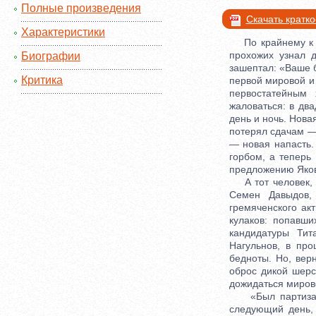
Полные произведения
Скачать кратк
Характеристики
По крайнему к ст
прохожих узнал д
Биографии
зашептал: «Ваше 
Критика
первой мировой и 
первостатейным 
жаловаться: в дв
день и ночь. Нова
потерял сдачам — 
— новая напасть. 
горбом, а теперь
предложению Яков
А тот человек, о
Семен Давыдов,
гремяченского ак
кулаков: попавш
кандидатуры Тит
Нагульнов, в пр
бедноты. Но, верн
оброс дикой шерс
дожидаться мирово
«Был партизан —
следующий день,