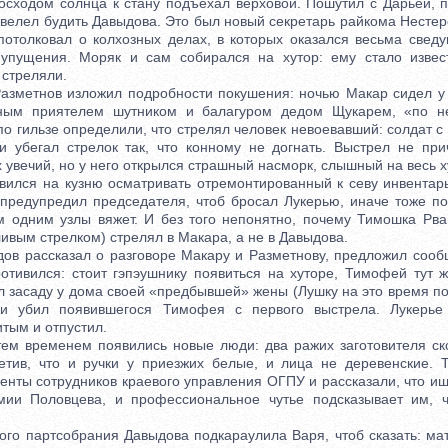
ходом солнца к стану подъехал верховой. Пошутил с Дарьей, п
 велел будить Давыдова. Это был новый секретарь райкома Несте
 потолковал о колхозных делах, в которых оказался весьма сведу
 упущения. Моряк и сам собирался на хутор: ему стало извест
 стреляли.
метнов изложил подробности покушения: ночью Макар сидел у о
ным приятелем шутником и балагуром дедом Щукарем, «по н
по гильзе определили, что стрелял человек невоевавший: солдат с
и убегал стрелок так, что конному не догнать. Выстрел не пр
 увечий, но у него открылся страшный насморк, слышный на весь х
ся на кузню осматривать отремонтированный к севу инвентарь
предупредил председателя, чтоб бросал Лукерью, иначе тоже по
м одним узлы вяжет. И без того непонятно, почему Тимошка Рв
ивым стрелком) стрелял в Макара, а не в Давыдова.
 рассказал о разговоре Макару и Разметнову, предложил сообщ
отивился: стоит гэпэушнику появиться на хуторе, Тимофей тут ж
л засаду у дома своей «предбывшей» жены (Лушку на это время по
ки убил появившегося Тимофея с первого выстрела. Лукерье
тым и отпустил.
 временем появились новые люди: два ражих заготовителя ско
етив, что и ручки у приезжих белые, и лица не деревенские. Т
нты сотрудников краевого управления ОГПУ и рассказали, что ищ
мии Половцева, и профессиональное чутье подсказывает им, ч
 партсобрания Давыдова подкараулила Варя, чтоб сказать: мат