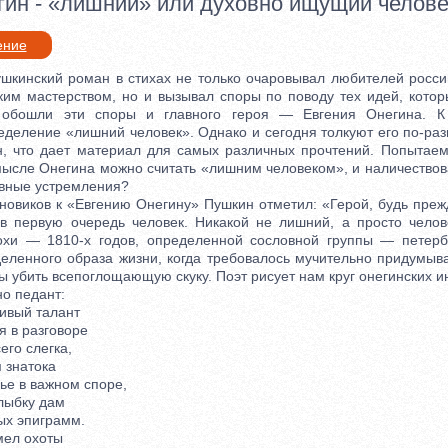
гин - «лишний» или духовно ищущий челове
ение
инский роман в стихах не только очаровывал любителей россий
ким мастерством, но и вызывал споры по поводу тех идей, котор
 обошли эти споры и главного героя — Евгения Онегина. 
деление «лишний человек». Однако и сегодня толкуют его по-раз
н, что дает материал для самых различных прочтений. Попытаем
мысле Онегина можно считать «лишним человеком», и наличествов
овные устремления?
виков к «Евгению Онегину» Пушкин отметил: «Герой, будь прежд
 в первую очередь человек. Никакой не лишний, а просто челов
хи — 1810-х годов, определенной сословной группы — петербу
деленного образа жизни, когда требовалось мучительно придумыва
ы убить всепоглощающую скуку. Поэт рисует нам круг онегинских и
 педант:
вый талант
 в разговоре
го слегка,
знатока
е в важном споре,
ыбку дам
х эпиграмм.
ел охоты