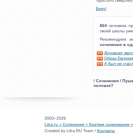
простого смертног
Беру!
864
человека пр
твоей школы уже
Рекомендуем э
сочинение в од
Духовная эвол
Образ Евгения
А был ли счас
/ Сочинения / Пуш
человек?
2003–2026
Litra.ru = Сочинения + Краткие содержания
Created by Litra.RU Team /
Контакты