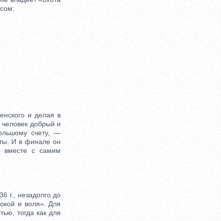
осом:
нского и делая в
е человек добрый и
ольшому счету, —
ты. И в финале он
й вместе с самим
 г., незадолго до
покой и воля». Для
тью, тогда как для