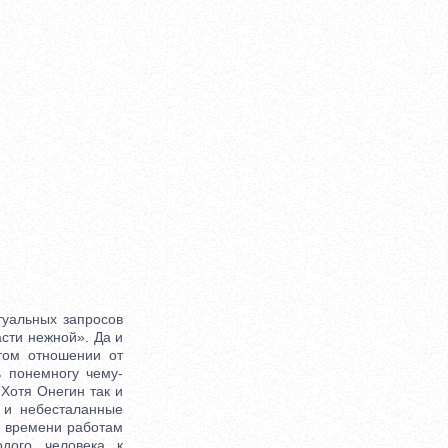
уальных запросов
асти нежной». Да и
том отношении от
 понемногу чему-
 Хотя Онегин так и
 и небесталанные
о времени работам
одого человека к