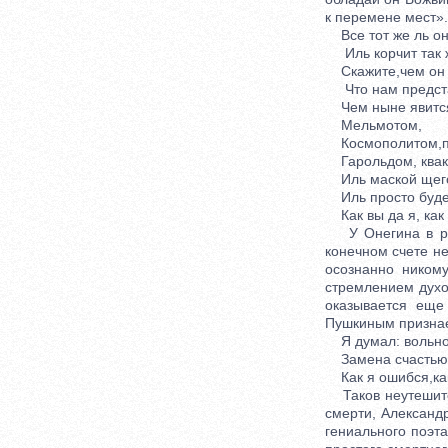
к перемене мест».
Все тот же ль он
Иль корчит так 
Скажите,чем он 
Что нам предста
Чем ныне явитс
Мельмотом,
Космополитом,п
Гарольдом, квак
Иль маской щего
Иль просто буде
Как вы да я, как
У Онегина в ром
конечном счете не
осознанно ником
стремлением духо
оказывается еще
Пушкиным признае
Я думал: вольно
Замена счастью.
Как я ошибся,как
Таков неутешител
смерти, Александр
гениального поэта