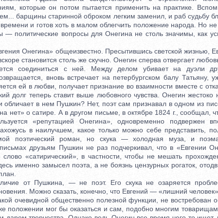
ниям, которые он потом пытается применить на практике. Вспом
м... барщины старинной оброком легким заменил, и раб судьбу б
 времени и готов хоть в малом облегчить положение народа. Но не
ты — политические вопросы для Онегина не столь значимы, как у
ния Онегина» общеизвестно. Пресытившись светской жизнью, Ев
вскоре становится столь же скучно. Онегин сперва отвергает любов
ется соединиться с ней. Между делом убивает на дуэли дру
возвращается, вновь встречает на петербургском балу Татьяну, у
ется ей в любви, получает признание во взаимности вместе с отк
ий долг теперь ставит выше любовного чувства. Онегин жестоко 
и обличает в нем Пушкин? Нет, поэт сам признавал в одном из пис
а нет» о сатире. А в другом письме, в октябре 1824 г., сообщал, ч
льзуется «репутацией Онегина», одновременно подвержен вп
ахожусь в наилучшем, какое только можно себе представить, по
мой поэтический роман, но скука — холодная муза, и поэ
В письмах друзьям Пушкин не раз подчеркивал, что в «Евгении О
 слово «сатирический», в частности, чтобы не мешать прохожд
десь именно замысел поэта, а не боязнь цензурных рогаток, отод
план.
ие от Пушкина, — не поэт. Его скука не озаряется пробле
новения. Можно сказать, конечно, что Евгений — «лишний человек»
акой очевидной общественно полезной функции, не востребован 
 же положении мог бы оказаться и сам, подобно многим товарищам
 даром творчества. Однако ведь Онегин все время чего-то ищет,