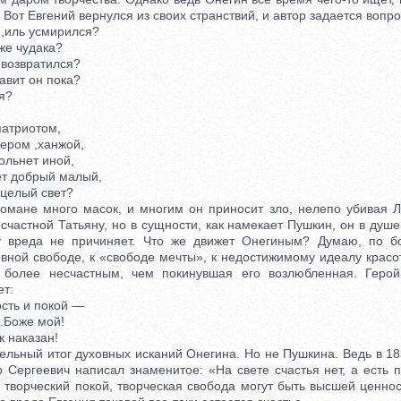
 Вот Евгений вернулся из своих странствий, и автор задается вопр
,иль усмирился?
же чудака?
возвратился?
вит он пока?
я?
атриотом,
ером ,ханжой,
льнет иной,
т добрый малый,
 целый свет?
ане много масок, и многим он приносит зло, нелепо убивая Ле
счастной Татьяну, но в сущности, как намекает Пушкин, он в душ
у вреда не причиняет. Что же движет Онегиным? Думаю, по б
вной свободе, к «свободе мечты», к недостижимому идеалу красо
 более несчастным, чем покинувшая его возлюбленная. Геро
т:
сть и покой —
Боже мой!
 наказан!
ьный итог духовных исканий Онегина. Но не Пушкина. Ведь в 1836
 Сергеевич написал знаменитое: «На свете счастья нет, а есть 
 творческий покой, творческая свобода могут быть высшей ценнос