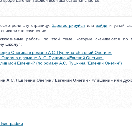
о вроде Евгения таковой все-таки остается счастье.
осмотрели эту страницу.
Зарегистрируйся
или
войди
и узнай ско
 списали это сочинение.
ксклюзивные работы по этой теме, которые скачиваются по
ну школу"
:
юция Онегина в романе А.С. Пушкина «Евгений Онегин».
 Онегина в романе А. С. Пушкина «Евгений Онегин».
тлив мой Евгений? (по роману А.С. Пушкина "Евгений Онегин")
кин А.С. / Евгений Онегин / Евгений Онегин - «лишний» или д
 + Биографии