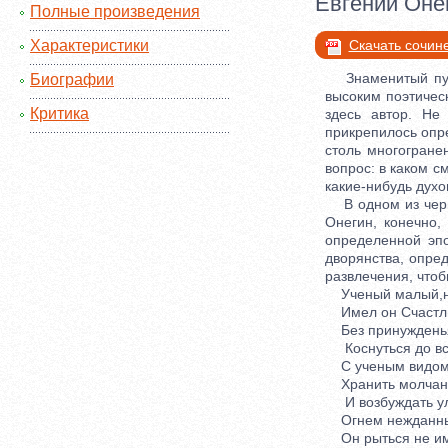
Евгений Оне
Полные произведения
Характеристики
Скачать сочин
Знаменитый пушк
Биографии
высоким поэтичес
Критика
здесь автор. Не
прикрепилось опре
столь многогране
вопрос: в каком с
какие-нибудь дух
В одном из черно
Онегин, конечно,
определенной эпо
дворянства, опре
развлечения, чтоб
Ученый малый,но
Имел он Счастли
Без принужденья
Коснуться до все
С ученым видом 
Хранить молчань
И возбуждать ул
Огнем нежданны
Он рыться не им