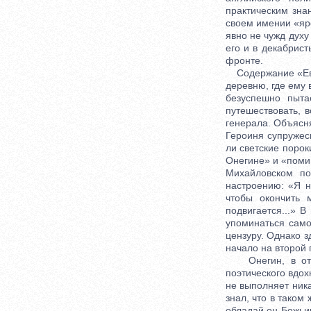
практическим зна
своем имении «яре
явно не чужд духу
его и в декабрис
фронте.
Содержание «Евге
деревню, где ему 
безуспешно пыта
путешествовать, 
генерала. Объясня
Героиня супружеск
ли светские порок
Онегине» и «помин
Михайловском по
настроению: «Я н
чтобы окончить 
подвигается...» 
упоминаться само
цензуру. Однако з
начало на второй 
Онегин, в отлич
поэтического вдох
не выполняет ник
знал, что в таком
обладай он Божьим