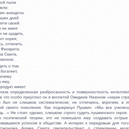
ой пыли
мли;
их анекдоты
ших дней
яти своей.
 не имея
 не щадить,
т хорея;
, отличить.
Феокрита;
а Смита,
эконом,
ить о том,
богатеет,
почему
 ему,
одукт имеет.
за определенная разбросанность и поверхностность интеллект
е что особо преуспел он в воспетой Овидием Назоном «науке стр
н был не слишком систематически, не отличаясь, впрочем, в э
ей своего поколения. Как подчеркнул Пушкин: «Мы все учились
дь...» Не стоит, однако, слишком строго судить пушкинского героя.
ы поэтической теории, это не помешало ему создавать острые
овавшиеся успехом в обществе. А интерес к передовым для тог
итэконома Адама Смита свидетельствует о стремлении мол