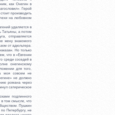
ним, как Онегин в
лагословил». Герой
 стоит производить
спехи на любовном
гений удаляется в
ь Татьяны, а потом
га, отправляется
же жену знакомого
азом от адюльтера.
наказан. Но только
ем, что в «Евгении
то среди соседей в
олне онегинскому
ложении для того,
ма моя совсем не
негине» не должно
ению романа через
винул сатирическое
сками подлинного
 в том смысле, что
обществом. Пушкин
 по Петербургу, не
 им владеет «охота