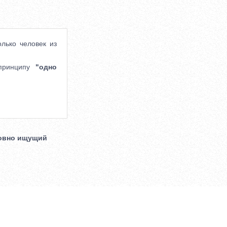
лько человек из
 принципу
"одно
уховно ищущий