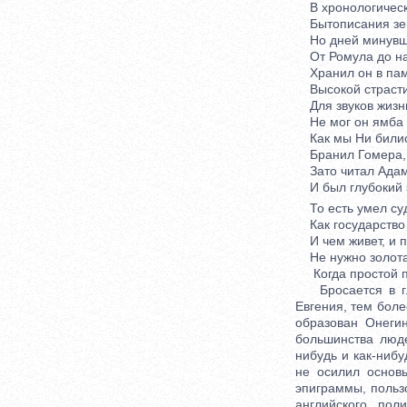
В хронологическ
Бытописания зе
Но дней минувш
От Ромула до на
Хранил он в пам
Высокой страсти
Для звуков жизни
Не мог он ямба о
Как мы Ни бились
Бранил Гомера, 
Зато читал Адам
И был глубокий 
То есть умел суд
Как государство 
И чем живет, и 
Не нужно золота
Когда простой пр
Бросается в гла
Евгения, тем боле
образован Онеги
большинства люд
нибудь и как-нибу
не осилил основ
эпиграммы, польз
английского пол