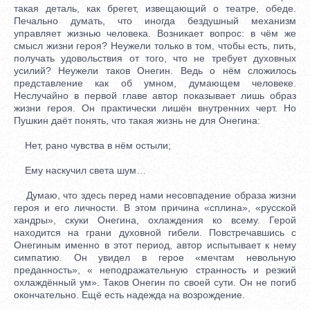
такая деталь, как брегет, извещающий о театре, обеде.
Печально думать, что иногда бездушный механизм
управляет жизнью человека. Возникает вопрос: в чём же
смысл жизни героя? Неужели только в том, чтобы есть, пить,
получать удовольствия от того, что не требует духовных
усилий? Неужели таков Онегин. Ведь о нём сложилось
представление как об умном, думающем человеке.
Неслучайно в первой главе автор показывает лишь образ
жизни героя. Он практически лишён внутренних черт. Но
Пушкин даёт понять, что такая жизнь не для Онегина:
Нет, рано чувства в нём остыли;
Ему наскучил света шум…
Думаю, что здесь перед нами несовпадение образа жизни
героя и его личности. В этом причина «сплина», «русской
хандры», скуки Онегина, охлаждения ко всему. Герой
находится на грани духовной гибели. Повстречавшись с
Онегиным именно в этот период, автор испытывает к нему
симпатию. Он увидел в герое «мечтам невольную
преданность», « неподражательную странность и резкий
охлаждённый ум». Таков Онегин по своей сути. Он не погиб
окончательно. Ещё есть надежда на возрождение.