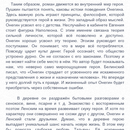
Таким образом, роман движется во внутренний мир героя.
Пушкин пытается понять, каковы истоки поведения Онегина.
Здесь важную роль играют принципы, философия, которой
руководствуется герой в жизни. Это западный образ мыслей.
Онегин усвоил его с детства. Неслучайно в кабинете Евгения
стоит фигурка Наполеона. С этим именем связана теория
сильной личности, которой всё позволено и доступно.
Онегин хорошо усвоил эту теорию. Эгоизм руководит его
поступками. Он понимает, что в мире всё потребляется.
Повсюду царит культ денег. Герой осознаёт, что общество
устроено дурно. Он не согласен с его законами. Поэтому и
не может найти себе место в нём. Но автор будет показывать
нам, что неверно само мироощущение героя. Белинский
писал, что «Онегин страдает от усвоенного им искаженного
представления о жизни и назначении человека». Но впереди
у него долгий путь к правде. И жизненный опыт Онегин будет
приобретать через собственные ошибки.
В деревне он раздражён бытовыми разговорами о
сенокосе, вине, псарне и т. д. Знакомство с восторженным
поэтом Ленским на время развеивает скуку героя. И хотя по
характеру они совершенно не схожи друг с другом, Онегин и
Ленский стали друзьями. Думаю, что в деревне герою
выпадает уникальный шанс начать новую жизнь. В этом ему
бы помогла глубокая любовь Татьяны. Её искреннее