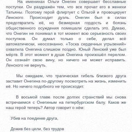
На именинах Ольги Онегин совершает бесславные
поступки. Он раздражён тем, что все прочат его в женихи
Татьяны. Поэтому герой флиртует с Ольгой и провоцирует
Ленского. Происходит дуэль. Онегин был в силах
предотвратить её, но безмерная гордость и боязнь
общественного осуждения помешали сделать это. Думаю,
что Онегин не понимал в тот момент всю серьезность своих
поступков. Он думал только о себе, делал всё
автоматически, неосознанно. «Тоска сердечных угрызений»
охватила Онегина слишком поздно. Юный Ленский уже был
мёртв. В этот момент в душе Онегина произошёл перелом.
Он сознаёт свою вину, но ничего не может исправить.
Ленского не вернуть.
Мы ожидаем, что трагическая гибель близкого друга
заставит Онегина по-другому посмотреть на жизнь, изменить
её. Но ничего подобного не происходит.
В восьмой главе после долгих странствий мы снова
встречаемся с Онегиным на петербургском балу. Каков же
наш герой теперь? Автор говорит о нём:
Убив на поединке друга,
Дожив без цели, без трудов