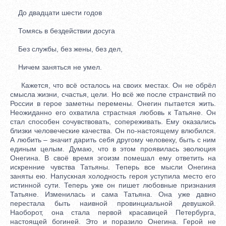
До двадцати шести годов
Томясь в бездействии досуга
Без службы, без жены, без дел,
Ничем заняться не умел.
Кажется, что всё осталось на своих местах. Он не обрёл
смысла жизни, счастья, цели. Но всё же после странствий по
России в герое заметны перемены. Онегин пытается жить.
Неожиданно его охватила страстная любовь к Татьяне. Он
стал способен сочувствовать, сопереживать. Ему оказались
близки человеческие качества. Он по-настоящему влюбился.
А любить – значит дарить себя другому человеку, быть с ним
единым целым. Думаю, что в этом проявилась эволюция
Онегина. В своё время эгоизм помешал ему ответить на
искренние чувства Татьяны. Теперь все мысли Онегина
заняты ею. Напускная холодность героя уступила место его
истинной сути. Теперь уже он пишет любовные признания
Татьяне. Изменилась и сама Татьяна. Она уже давно
перестала быть наивной провинциальной девушкой.
Наоборот, она стала первой красавицей Петербурга,
настоящей богиней. Это и поразило Онегина. Герой не