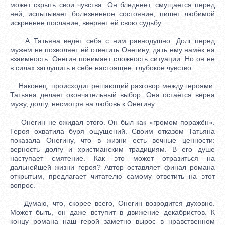
может скрыть свои чувства. Он бледнеет, смущается перед
ней, испытывает болезненное состояние, пишет любимой
искреннее послание, вверяет ей свою судьбу.
А Татьяна ведёт себя с ним равнодушно. Долг перед
мужем не позволяет ей ответить Онегину, дать ему намёк на
взаимность. Онегин понимает сложность ситуации. Но он не
в силах заглушить в себе настоящее, глубокое чувство.
Наконец, происходит решающий разговор между героями.
Татьяна делает окончательный выбор. Она остаётся верна
мужу, долгу, несмотря на любовь к Онегину.
Онегин не ожидал этого. Он был как «громом поражён».
Героя охватила буря ощущений. Своим отказом Татьяна
показала Онегину, что в жизни есть вечные ценности:
верность долгу и христианским традициям. В его душе
наступает смятение. Как это может отразиться на
дальнейшей жизни героя? Автор оставляет финал романа
открытым, предлагает читателю самому ответить на этот
вопрос.
Думаю, что, скорее всего, Онегин возродится духовно.
Может быть, он даже вступит в движение декабристов. К
концу романа наш герой заметно вырос в нравственном