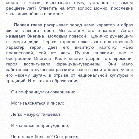
места в жизни, испытывает скуку, усталость в самом
расцвете лет? Ответить на этот вопрос можно, проследив
эволюцию образа в романе.
Первая глава раскрывает перед нами характер и образ
жизни главного героя. Мы застаём его в карете. Автор
называет Онегина «молодым повесой», цинично думающим
о смерти дяди. Первая строфа показывает нравственный
характер героя, даёт его визитную карточку. «Без
предисловий, сей же час» Пушкин знакомит нас с
биографией Онегина. Как и многих дворян того времени,
героя воспитывали французы-гувернёры. Они мало
заботились о духовном развитии своего воспитанника, учили
его «всему шутя», в отрыве от национальной культуры и
традиций. Итог такого образования:
Он по-французски совершенно
Мог изъясняться и писал;
Легко мазурку танцевал
И кланялся непринужденно;
Чего ж вам больше? Свет решил,