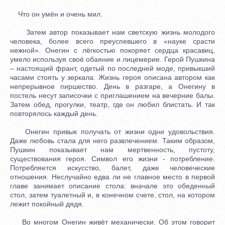
Что он умён и очень мил.
Затем автор показывает нам светскую жизнь молодого
человека, более всего преуспевшего в «науке срасти
нежной». Онегин с лёгкостью покоряет сердца красавиц,
умело используя своё обаяние и лицемерие. Герой Пушкина
– настоящий франт, одетый по последней моде, привыкший
часами стоять у зеркала. Жизнь героя описана автором как
непрерывное пиршество. День в разгаре, а Онегину в
постель несут записочки с приглашением на вечерние балы.
Затем обед, прогулки, театр, где он любил блистать. И так
повторялось каждый день.
Онегин привык получать от жизни одни удовольствия.
Даже любовь стала для него развлечением. Таким образом,
Пушкин показывает нам мертвенность, пустоту,
существования героя. Символ его жизни - потребление.
Потребляется искусство, балет, даже человеческие
отношения. Неслучайно едва ли не главное место в первой
главе занимает описание стола: вначале это обеденный
стол, затем туалетный и, в конечном счете, стол, на котором
лежит покойный дядя.
Во многом Онегин живёт механически. Об этом говорит