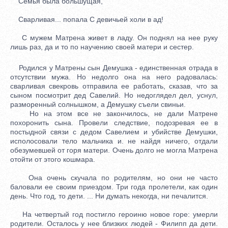
Семья была большущая,
Сварливая... попала С девичьей холи в ад!
С мужем Матрена живет в ладу. Он поднял на нее руку
лишь раз, да и то по научению своей матери и сестер.
Родился у Матрены сын Демушка - единственная отрада в
отсутствии мужа. Но недолго она на него радовалась:
сварливая свекровь отправила ее работать, сказав, что за
сыном посмотрит дед Савелий. Но недоглядел дел, уснул,
разморенный солнышком, а Демушку съели свиньи.
Но на этом все не закончилось, не дали Матрене
похоронить сына. Провели следствие, подозревая ее в
постыдной связи с дедом Савелием и убийстве Демушки,
исполосовали тело мальчика и. не найдя ничего, отдали
обезумевшей от горя матери. Очень долго не могла Матрена
отойти от этого кошмара.
Она очень скучала по родителям, но они не часто
баловали ее своим приездом. Три года пролетели, как один
день. Что год, то дети. ... Ни думать некогда, ни печалится.
На четвертый год постигло героиню новое горе: умерли
родители. Осталось у нее близких людей - Филипп да дети.