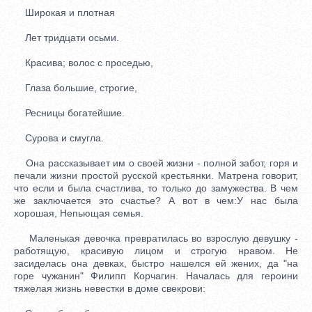
Широкая и плотная
Лет тридцати осьми.
Красива; волос с проседью,
Глаза большие, строгие,
Ресницы богатейшие.
Сурова и смугла.
Она рассказывает им о своей жизни - полной забот, горя и
печали жизни простой русской крестьянки. Матрена говорит,
что если и была счастлива, то только до замужества. В чем
же заключается это счастье? А вот в чем:У нас была
хорошая, Непьющая семья.
Маленькая девочка превратилась во взрослую девушку -
работящую, красивую лицом и строгую нравом. Не
засиделась она девках, быстро нашелся ей жених, да "на
горе чужанин" Филипп Корчагин. Началась для героини
тяжелая жизнь невестки в доме свекрови: