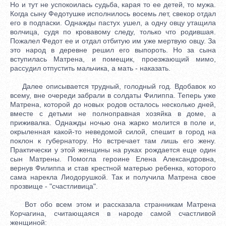
Но и тут не успокоилась судьба, карая то ее детей, то мужа.
Когда сыну Федотушке исполнилось восемь лет, свекор отдал
его в подпаски. Однажды пастух ушел, а одну овцу утащила
волчица, судя по кровавому следу, только что родившая.
Пожалел Федот ее и отдал отбитую им уже мертвую овцу. За
это народ в деревне решил его выпороть. Но за сына
вступилась Матрена, и помещик, проезжающий мимо,
рассудил отпустить мальчика, а мать - наказать.
Далее описывается трудный, голодный год. Вдобавок ко
всему, вне очереди забрали в солдаты Филиппа. Теперь уже
Матрена, которой до новых родов осталось несколько дней,
вместе с детьми не полноправная хозяйка в доме, а
приживалка. Однажды ночью она жарко молится в поле и,
окрыленная какой-то неведомой силой, спешит в город на
поклон к губернатору. Но встречает там лишь его жену.
Практически у этой женщины на руках рождается еще один
сын Матрены. Помогла героине Елена Александровна,
вернув Филиппа и став крестной матерью ребенка, которого
сама нарекла Лиодорушкой. Так и получила Матрена свое
прозвище - "счастливица".
Вот обо всем этом и рассказала странникам Матрена
Корчагина, считающаяся в народе самой счастливой
женщиной: