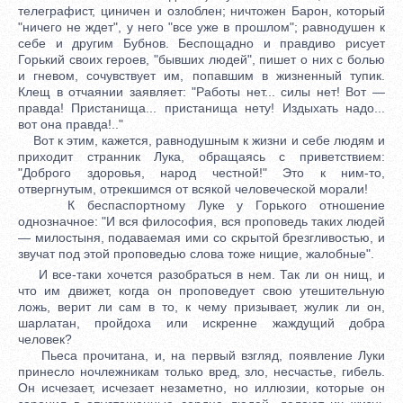
телеграфист, циничен и озлоблен; ничтожен Барон, который
"ничего не ждет", у него "все уже в прошлом"; равнодушен к
себе и другим Бубнов. Беспощадно и правдиво рисует
Горький своих героев, "бывших людей", пишет о них с болью
и гневом, сочувствует им, попавшим в жизненный тупик.
Клещ в отчаянии заявляет: "Работы нет... силы нет! Вот —
правда! Пристанища... пристанища нету! Издыхать надо...
вот она правда!.."
Вот к этим, кажется, равнодушным к жизни и себе людям и
приходит странник Лука, обращаясь с приветствием:
"Доброго здоровья, народ честной!" Это к ним-то,
отвергнутым, отрекшимся от всякой человеческой морали!
К беспаспортному Луке у Горького отношение
однозначное: "И вся философия, вся проповедь таких людей
— милостыня, подаваемая ими со скрытой брезгливостью, и
звучат под этой проповедью слова тоже нищие, жалобные".
И все-таки хочется разобраться в нем. Так ли он нищ, и
что им движет, когда он проповедует свою утешительную
ложь, верит ли сам в то, к чему призывает, жулик ли он,
шарлатан, пройдоха или искренне жаждущий добра
человек?
Пьеса прочитана, и, на первый взгляд, появление Луки
принесло ночлежникам только вред, зло, несчастье, гибель.
Он исчезает, исчезает незаметно, но иллюзии, которые он