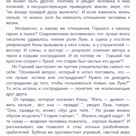
не может быть другой, поэтому и уводит человека в мир
иллюзий, в несуществующую праведную землю, веря, что
"не всегда правдой душу вылечить". И если изменить жизнь
нельзя, то можно хотя бы изменить отношение человека к
жизни.
Интересно, а каково же отношение Горького к своему
герою в пьесе? Современники вспоминают, что лучше всего
писателю удавалось чтение роли Луки, а сцена у постели
умирающей Анны вызывала у него слезы, а у слушателей —
восторг. И слезы, и восторг — результат слияния автора и
героя в порыве сострадания. И не потому ли . Горький так
яростно спорил с Лукой, что старик был частью его души?!
Но Горький выступает не против утешительства самого по
себе: "Основной вопрос, который я хотел поставить, это —
что лучше: истина или сострадание? Нужно ли доводить
сострадание до того, чтобы пользоваться ложью, как Лука?"
То есть истина и сострадание — понятия, не исключающие
друг друга.
От правды, которую осознает Клещ: "Жить — дьявол —
жить нельзя... вот она — правда!..", уводит Лука, говоря:
"Она, правда-то, может, обух для тебя..." Но разве можно
обухом исцелить? Старик считает: "...Жалеть людей надо!.. Я
те скажу — вовремя человека пожалеть... хорошо бывает!" И
рассказывает, как пожалел и спас ночных разбойников-
грабителей. Бубнов же противостоит упрямой, светлой вере