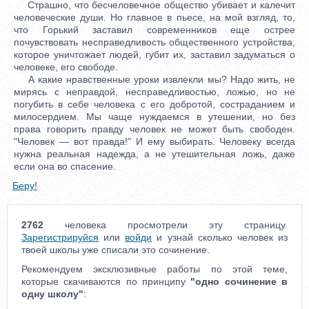
Страшно, что бесчеловечное общество убивает и калечит
человеческие души. Но главное в пьесе, на мой взгляд, то,
что Горький заставил современников еще острее
почувствовать несправедливость общественного устройства,
которое уничтожает людей, губит их, заставил задуматься о
человеке, его свободе.
А какие нравственные уроки извлекли мы? Надо жить, не
мирясь с неправдой, несправедливостью, ложью, но не
погубить в себе человека с его добротой, состраданием и
милосердием. Мы чаще нуждаемся в утешении, но без
права говорить правду человек не может быть свободен.
"Человек — вот правда!" И ему выбирать. Человеку всегда
нужна реальная надежда, а не утешительная ложь, даже
если она во спасение.
Беру!
2762
человека просмотрели эту страницу.
Зарегистрируйся
или
войди
и узнай сколько человек из
твоей школы уже списали это сочинение.
Рекомендуем эксклюзивные работы по этой теме,
которые скачиваются по принципу
"одно сочинение в
одну школу"
: