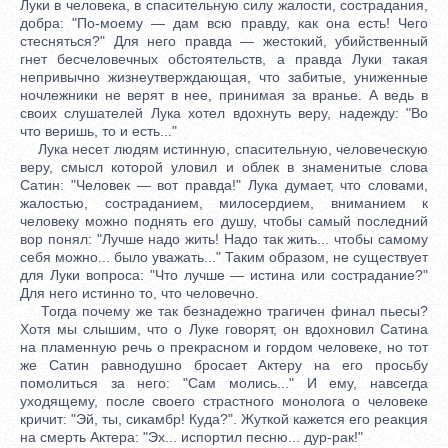
Луки в человека, в спасительную силу жалости, сострадания,
добра: "По-моему — дам всю правду, как она есть! Чего
стесняться?" Для него правда — жестокий, убийственный
гнет бесчеловечных обстоятельств, а правда Луки такая
непривычно жизнеутверждающая, что забитые, униженные
ночлежники не верят в нее, принимая за вранье. А ведь в
своих слушателей Лука хотел вдохнуть веру, надежду: "Во
что веришь, то и есть..."
Лука несет людям истинную, спасительную, человеческую
веру, смысл которой уловил и облек в знаменитые слова
Сатин: "Человек — вот правда!" Лука думает, что словами,
жалостью, состраданием, милосердием, вниманием к
человеку можно поднять его душу, чтобы самый последний
вор понял: "Лучше надо жить! Надо так жить... чтобы самому
себя можно... было уважать..." Таким образом, не существует
для Луки вопроса: "Что лучше — истина или сострадание?"
Для него истинно то, что человечно.
Тогда почему же так безнадежно трагичен финал пьесы?
Хотя мы слышим, что о Луке говорят, он вдохновил Сатина
на пламенную речь о прекрасном и гордом человеке, но тот
же Сатин равнодушно бросает Актеру на его просьбу
помолиться за него: "Сам молись..." И ему, навсегда
уходящему, после своего страстного монолога о человеке
кричит: "Эй, ты, сикамбр! Куда?". Жуткой кажется его реакция
на смерть Актера: "Эх... испортил песню... дур-рак!"