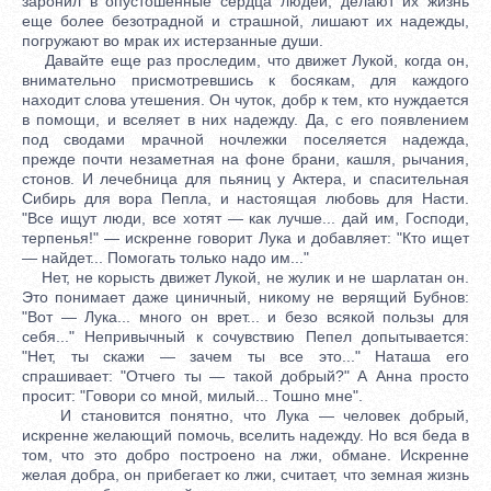
заронил в опустошенные сердца людей, делают их жизнь
еще более безотрадной и страшной, лишают их надежды,
погружают во мрак их истерзанные души.
Давайте еще раз проследим, что движет Лукой, когда он,
внимательно присмотревшись к босякам, для каждого
находит слова утешения. Он чуток, добр к тем, кто нуждается
в помощи, и вселяет в них надежду. Да, с его появлением
под сводами мрачной ночлежки поселяется надежда,
прежде почти незаметная на фоне брани, кашля, рычания,
стонов. И лечебница для пьяниц у Актера, и спасительная
Сибирь для вора Пепла, и настоящая любовь для Насти.
"Все ищут люди, все хотят — как лучше... дай им, Господи,
терпенья!" — искренне говорит Лука и добавляет: "Кто ищет
— найдет... Помогать только надо им..."
Нет, не корысть движет Лукой, не жулик и не шарлатан он.
Это понимает даже циничный, никому не верящий Бубнов:
"Вот — Лука... много он врет... и безо всякой пользы для
себя..." Непривычный к сочувствию Пепел допытывается:
"Нет, ты скажи — зачем ты все это..." Наташа его
спрашивает: "Отчего ты — такой добрый?" А Анна просто
просит: "Говори со мной, милый... Тошно мне".
И становится понятно, что Лука — человек добрый,
искренне желающий помочь, вселить надежду. Но вся беда в
том, что это добро построено на лжи, обмане. Искренне
желая добра, он прибегает ко лжи, считает, что земная жизнь