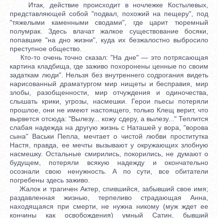
Итак, действие происходит в ночлежке Костылевых,
представляющей собой "подвал, похожий на пещеру", под
"тяжелыми каменными сводами", где царит тюремный
полумрак. Здесь влачат жалкое существование босяки,
попавшие "на дно жизни", куда их безжалостно выбросило
преступное общество.
Кто-то очень точно сказал: "На дне" — это потрясающая
картина кладбища, где заживо похоронены ценные по своим
задаткам люди". Нельзя без внутреннего содрогания видеть
нарисованный драматургом мир нищеты и бесправия, мир
злобы, разобщенности, мир отчуждения и одиночества,
слышать крики, угрозы, насмешки. Герои пьесы потеряли
прошлое, они не имеют настоящего, только Клещ верит, что
вырвется отсюда: "Вылезу... кожу сдеру, а вылезу..." Теплится
слабая надежда на другую жизнь с Наташей у вора, "ворова
сына" Васьки Пепла, мечтает о чистой любви проститутка
Настя, правда, ее мечты вызывают у окружающих злобную
насмешку. Остальные смирились, покорились, не думают о
будущем, потеряли всякую надежду и окончательно
осознали свою ненужность. А по сути, все обитатели
погребены здесь заживо.
Жалок и трагичен Актер, спившийся, забывший свое имя;
раздавленная жизнью, терпеливо страдающая Анна,
находящаяся при смерти, не нужна никому (муж ждет ее
кончины как освобождения) умный Сатин, бывший