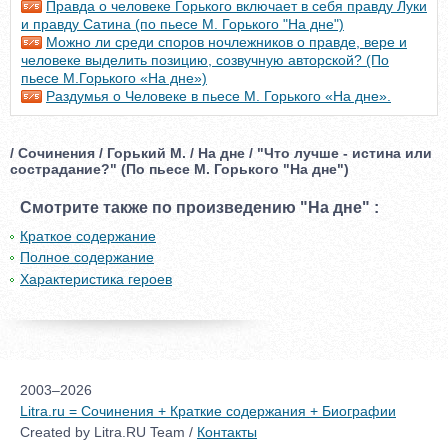
Правда о человеке Горького включает в себя правду Луки
и правду Сатина (по пьесе М. Горького "На дне")
Можно ли среди споров ночлежников о правде, вере и
человеке выделить позицию, созвучную авторской? (По
пьесе М.Горького «На дне»)
Раздумья о Человеке в пьесе М. Горького «На дне».
/ Сочинения / Горький М. / На дне / "Что лучше - истина или
сострадание?" (По пьесе М. Горького "На дне")
Смотрите также по произведению "На дне" :
Краткое содержание
Полное содержание
Характеристика героев
2003–2026
Litra.ru = Сочинения + Краткие содержания + Биографии
Created by Litra.RU Team /
Контакты