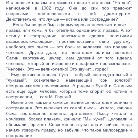
И с полным правом это можно отнести к его пьесе "На дне",
написанной в 1902 году. Она до сих пор тревожит
вопросами, поставленными в ней драматургом.
Действительно, что лучше — истина или сострадание?
Если бы вопрос был сформулирован несколько иначе —
правда или ложь, я бы ответила однозначно: правда. А вот
истину и сострадание невозможно сделать понятиями
взаимоисключающими, противопоставив одно другому;
наоборот, вся пьеса — это боль за человека, это правда о
человеке. Другое дело, что носителем истины является
Сатин, картежник, шулер, сам далекий от того идеала
человека, который он искренне и с пафосом провозглашает:
"Человек! Это — великолепно! Это звучит... гордо!"
Ему противопоставлен Лука — добрый, сострадательный и
"лукавый", сознательно навевающий "сон золотой"
исстрадавшимся ночлежникам. А рядом с Лукой и Сатиным
есть еще один человек, который тоже спорит об истине и
сострадании, — сам М. Горький.
Именно он, как мне кажется, является носителем истины и
сострадания. Это вытекает из самой пьесы, из того, как она
была восторженно принята зрителями. Пьесу читали в
ночлежке, босяки плакали, кричали: "Мы хуже!" Целовали и
обнимали Горького. Современно звучит она и сейчас, когда
начали говорить правду, но забыли, что такое милосердие и
сострадание.