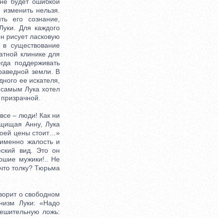
 не будет ошибкой
 изменить нельзя.
ь его сознание,
Луки. Для каждого
н рисует ласковую
 в существование
атной клинике для
гда поддерживать
раведной земли. В
дного ее искателя,
м самым Лука хотел
ы призрачной.
все – люди! Как ни
ащищая Анну, Лука
своей цены стоит…»
 именно жалость и
еский вид. Это он
ошие мужики!.. Не
 что толку? Тюрьма
ворит о свободном
низм Луки: «Надо
тешительную ложь: