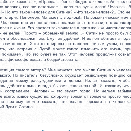
рабов и хозяев…», «Правда – бог свободного человека!», «челове
о человек, все же остальное – дело его рук и мозга! Чело-век! 
!» Но что такое человек для Сатина? «Что такое человек?.. Это не
 они, старик, Наполеон, Магомет… в одном!» Но романтической мечт
Человеке противопоставлена реальность его жизни, его характер
ивен в жизни. Его протест заключается в призыве к «ничегонедел
го не делай! Просто – обременяй землю!..» Сатин не просто был 
ел и обосновался там. Ему так удобней. И вот он обитает в подв
и возможности. Хотя от природы он наделен живым умом, спосо
ть, что встреча с Лукой может как-то изменить его жизнь, п
 понимаем, что это будет не так. Этот человек продолжит созна
ишь философствовать и бездействовать.
зиция самого автора? Мне кажется, что мысли Сатина о человек
ького. Но писатель, безусловно, осуждает безвольную позицию св
ждения между рассуждениями и делом. Нельзя сказать, чтобы
ожь действительно иногда бывает спасительной. И каждому чел
и сострадание. Человек – это звучит гордо. Но нельзя забыва
де всего, живое существо, которому время от времени просто не
но поэтому можно сказать, что взгляд Горького на человек
й Луки и Сатина.