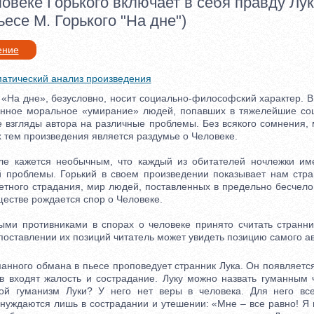
овеке Горького включает в себя правду Лук
ьесе М. Горького "На дне")
ение
атический анализ произведения
На дне», безусловно, носит социально-философский характер. В
енное моральное «умирание» людей, попавших в тяжелейшие со
 взгляды автора на различные проблемы. Без всякого сомнения, м
 тем произведения является раздумье о Человеке.
ажется необычным, что каждый из обитателей ночлежки им
й проблемы. Горький в своем произведении показывает нам ст
етного страдания, мир людей, поставленных в предельно бесчело
естве рождается спор о Человеке.
 противниками в спорах о человеке принято считать странник
оставлении их позиций читатель может увидеть позицию самого ав
ого обмана в пьесе проповедует странник Лука. Он появляется,
в входят жалость и сострадание. Луку можно назвать гуманным 
бой гуманизм Луки? У него нет веры в человека. Для него вс
 нуждаются лишь в сострадании и утешении: «Мне – все равно! Я 