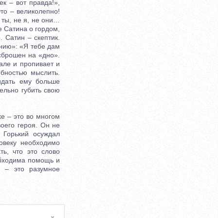
к – вот правда!»,
Это – великолепно!
 ты, не я, не они…
е Сатина о гордом,
. Сатин – скептик.
анию»: «Я тебе дам
сброшен на «дно».
але и пропивает и
бностью мыслить.
ридать ему больше
тельно губить свою
е – это во многом
оего героя. Он не
 Горький осуждал
овеку необходимо
ть, что это слово
обходима помощь и
а – это разумное