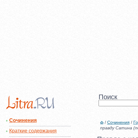
Поиск
Сочинения
/
Сочинения
/
Го
правду Сатина (по
Краткие содержания