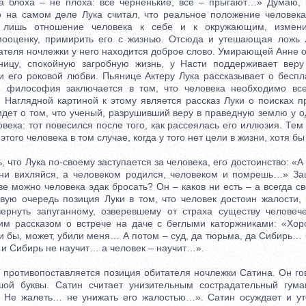
а блоха – не плоха: все черненькие, все – прыгают…» Думаю,
о на самом деле Лука считал, что реальное положение человека
 лишь отношение человека к себе и к окружающим, изменит
мооценку, примирить его с жизнью. Отсюда и утешающая ложь 
ателя ночлежки у него находится доброе слово. Умирающей Анне о
ьницу, спокойную загробную жизнь, у Насти поддерживает веру
 и его роковой любви. Пьянице Актеру Лука рассказывает о беспл
о философия заключается в том, что человека необходимо все
. Наглядной картиной к этому является рассказ Луки о поисках п
идет о том, что ученый, разрушивший веру в праведную землю у о
овека: тот повесился после того, как рассеялась его иллюзия. Те
этого человека в том случае, когда у того нет цели в жизни, хотя б
что Лука по-своему заступается за человека, его достоинство: «А 
 ни вихляйся, а человеком родился, человеком и помрешь…» З
ве можно человека эдак бросать? Он – каков ни есть – а всегда 
рвую очередь позиция Луки в том, что человек достоин жалости,
ернуть запуганному, озверевшему от страха существу человеч
им рассказом о встрече на даче с беглыми каторжниками: «Хор
и бы, может, убили меня… А потом – суд, да тюрьма, да Сибирь…
, и Сибирь не научит… а человек – научит…».
ротивопоставляется позиция обитателя ночлежки Сатина. Он го
шой буквы. Сатин считает унизительным сострадательный гума
! Не жалеть… не унижать его жалостью…». Сатин осуждает и у