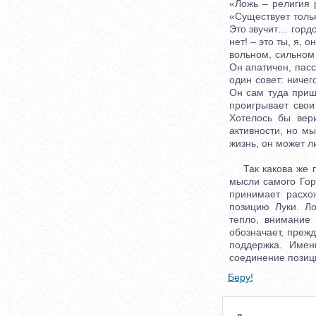
«Ложь – религия 
«Существует тольк
Это звучит… гордо
нет! – это ты, я,
вольном, сильном 
Он апатичен, пасс
один совет: ниче
Он сам туда приш
проигрывает сво
Хотелось бы вери
активности, но мы
жизнь, он может л
Так какова же по
мысли самого Гор
принимает расхо
позицию Луки. Л
тепло, внимание 
обозначает, преж
поддержка. Имен
соединение позици
Беру!