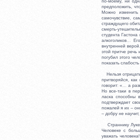
по-моему, ни одн
предположить, чт
Можно изменить
самочувствие, са
страждущего обит
смерть-утешител
студента Гастона
алкоголиков… Ег
внутренней верой
этой притче речь 
погубил этого чел
показать слабость 
Нельзя отрицать, 
притворяйся, как
говорит: «… а раз
Но все-таки в пе
ласка способны в
подтверждает сво
пожалей я их – он
– добру не научит
Страннику Луке п
Человеке с боль
уважать человека