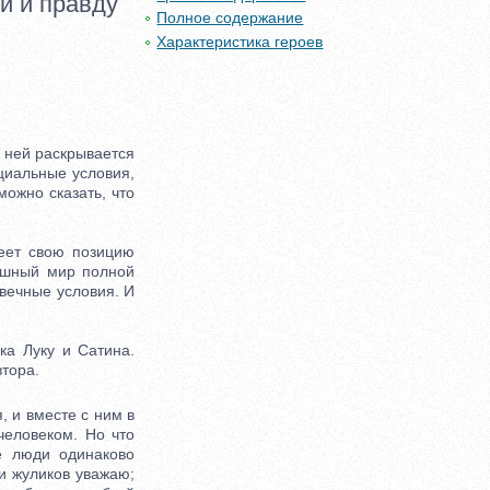
и и правду
Полное содержание
Характеристика героев
 ней раскрывается
циальные условия,
ожно сказать, что
еет свою позицию
рашный мир полной
вечные условия. И
а Луку и Сатина.
тора.
 и вместе с ним в
человеком. Но что
е люди одинаково
и жуликов уважаю;