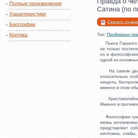
Правда о чел
Полные произведения
Сатина (по п
Характеристики
Скачать сочин
Биографии
Тип:
Проблемно-тем
Критика
Пьеса Горького «
не только постеп
но и философские
одной из основных
На самом деле к
относительно это
нищеты, беспросв
именно в этом общ
Хрестоматийными
Именно в противоп
Философию гуманн
жизнь ночлежнико
представляет со
ничтожны, слабы,