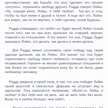
противостояние, как борьба: кто кого одолеет, кто сможет
«опутать», ограничить свободу другого. Радда говорит Лойко:
«Ну, слушай меня, Лойко, я тебя люблю!... Так вот я хочу,
чтобы ты был моим и душой и телом. А еще вот что, Лойко:
все равно, как ты не вертись, я тебя одолею, моим будешь».
Радда утверждает, что любит, но будет женой Лойко только
после того, как он при всех признает ее старшей, вернее,
главной в их отношениях. А это значит, что она, Радда, будет
указывать Лойко, что делать, как делать и зачем делать.
Для Радды важно осознавать свою победу над таким
удалым цыганом, как ее Лойко. Это значит, что она будет
ограничивать свободу своего любимого, оставаясь при этом
независимой. Героиня не желает равноправных отношений и
тем более не хочет подчиняться кому бы то ни было, даже
любимому человеку.
Радда уверена в своей силе, в том, что она победит Лойко
своей красотой и смелостью. Девушка не уступает ему в
удальстве. Она признается любимому: «Волю-то, Лойку, я
люблю! А без тебя мне не жить, как не жить тебе без меня.
Волю-то я люблю больше, чем тебя!».
Радда подчеркивает, что судьбы их переплетены, им