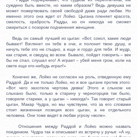
суждено быть вместе, но каким образом? Ведь девушка не
может пожертвовать своей свободой даже ради любви. Но
именно этого она ждет от Лойко. Цыгана пленяет красота,
смелость, храбрость Радды, но он никогда не сможет
смириться с позором подчинения женщине.
Ведь он самый лучший из цыган: «Вот, сокол, какие люди
бывают! Взглянет он тебе в очи, и полонит твою душу, и
ничуть тебе это не стыдно, а еще и гордо для тебя. И мудр,
как старик, и сведущ во всем. Бывало, пойдет говорить – век
бы не спал, слушал его! А играет – убей меня гром, коли на
свете еще кто-нибудь играл!»
Конечно же, Лойко не согласен на роль, отведенную ему
Раддой. Да и не только Лойко, но и все цыгане против этого:
«Вот чего захотела чертова девка! Этого и слыхом не
слыхано было; только в старину у черногорцев так было,
говорили старики, а у цыган – никогда!» Так говорит старый
цыган, Макар Чудра, но мы чувствуем, что за его словами
стоит жизненная позиция всех цыган, а не отдельного
человека. Они тоже видят в любви угрозу «воле».
Отношения между Раддой и Лойко можно назвать
поединком. Чудра так и описывает их встречу у ручья: «А ну,