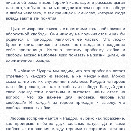
писателей-романтиков. Горький использует в рассказе цыган
для того, чтобы поставить перед читателем вопрос о свободе
и любви человека, о тех границах и смыслах, которые люди
вкладывают в эти понятия.
Цыгане издревле связаны с понятиями «вольной» жизни и
абсолютной свободы. Они никому не подчиняются и как бы
роднятся с природой, являются ее частью. Это люди-
бродяги, скитающиеся по земле, но никогда не находящие
себе пристанища. Именно поэтому проблему любви и
свободы можно наиболее ярко показать на жизни цыган, на
их жизненной позиции.
В «Макаре Чудре» мы видим, что эта проблема встает
отдельно у каждого из героев, а не между ними. Можно
сказать, что это их внутренняя проблема. Каждый из героев
для себя решает, что такое любовь и свобода. Каждый дает
свою оценку этим понятиям и пытается найти ответ на
вопрос: «Что же важнее для человека, любовь или
свобода?» И каждый из героев приходит к выводу, что
свобода важнее любви.
Любовь воспринимается и Раддой, и Лойко как поражение,
как проигрыш в битве двух сильных натур. Да и сами
любовные отношения между героями воспринимаются как