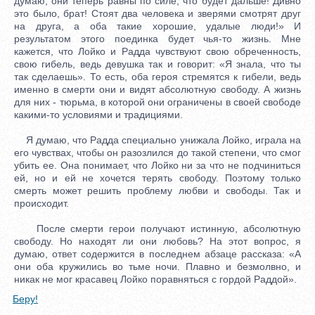
думаю, они теперь равны по силе, что будет дальше! Дивно
это было, брат! Стоят два человека и зверями смотрят друг
на друга, а оба такие хорошие, удалые люди!» И
результатом этого поединка будет чья-то жизнь. Мне
кажется, что Лойко и Радда чувствуют свою обреченность,
свою гибель, ведь девушка так и говорит: «Я знала, что ты
так сделаешь». То есть, оба героя стремятся к гибели, ведь
именно в смерти они и видят абсолютную свободу. А жизнь
для них - тюрьма, в которой они ограничены в своей свободе
какими-то условиями и традициями.
Я думаю, что Радда специально унижала Лойко, играла на
его чувствах, чтобы он разозлился до такой степени, что смог
убить ее. Она понимает, что Лойко ни за что не подчиниться
ей, но и ей не хочется терять свободу. Поэтому только
смерть может решить проблему любви и свободы. Так и
происходит.
После смерти герои получают истинную, абсолютную
свободу. Но находят ли они любовь? На этот вопрос, я
думаю, ответ содержится в последнем абзаце рассказа: «А
они оба кружились во тьме ночи. Плавно и безмолвно, и
никак не мог красавец Лойко поравняться с гордой Раддой».
Беру!