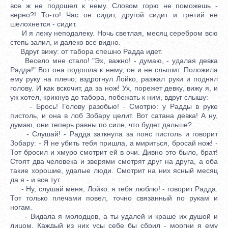
все ж не подошел к нему. Словом горю не поможешь -
верно?! То-то! Час он сидит, другой сидит и третий не
шелохнется - сидит.
И я лежу неподалеку. Ночь светлая, месяц серебром всю
степь залил, и далеко все видно.
Вдруг вижу: от табора спешно Радда идет.
Весело мне стало! "Эх, важно! - думаю, - удалая девка
Радда!" Вот она подошла к нему, он и не слышит. Положила
ему руку на плечо; вздрогнул Лойко, разжал руки и поднял
голову. И как вскочит, да за нож! Ух, порежет девку, вижу я, и
уж хотел, крикнув до табора, побежать к ним, вдруг слышу:
- Брось! Голову разобью! - Смотрю: у Радды в руке
пистоль, и она в лоб Зобару целит. Вот сатана девка! А ну,
думаю, они теперь равны по силе, что будет дальше?
- Слушай! - Радда заткнула за пояс пистоль и говорит
Зобару: - Я не убить тебя пришла, а мириться, бросай нож! -
Тот бросил и хмуро смотрит ей в очи. Дивно это было, брат!
Стоят два человека и зверями смотрят друг на друга, а оба
такие хорошие, удалые люди. Смотрит на них ясный месяц
да я - и все тут.
- Ну, слушай меня, Лойко: я тебя люблю! - говорит Радда.
Тот только плечами повел, точно связанный по рукам и
ногам.
- Видала я молодцов, а ты удалей и краше их душой и
лицом. Каждый из них усы себе бы сбрил - моргни я ему