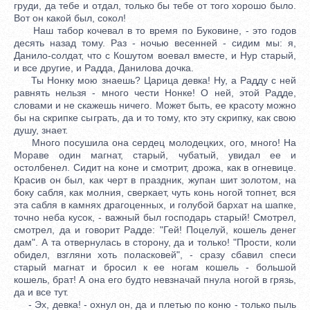
груди, да тебе и отдал, только бы тебе от того хорошо было.
Вот он какой был, сокол!
Наш табор кочевал в то время по Буковине, - это годов
десять назад тому. Раз - ночью весенней - сидим мы: я,
Данило-солдат, что с Кошутом воевал вместе, и Нур старый,
и все другие, и Радда, Данилова дочка.
Ты Нонку мою знаешь? Царица девка! Ну, а Радду с ней
равнять нельзя - много чести Нонке! О ней, этой Радде,
словами и не скажешь ничего. Может быть, ее красоту можно
бы на скрипке сыграть, да и то тому, кто эту скрипку, как свою
душу, знает.
Много посушила она сердец молодецких, ого, много! На
Мораве один магнат, старый, чубатый, увидал ее и
остолбенел. Сидит на коне и смотрит, дрожа, как в огневице.
Красив он был, как черт в праздник, жупан шит золотом, на
боку сабля, как молния, сверкает, чуть конь ногой топнет, вся
эта сабля в камнях драгоценных, и голубой бархат на шапке,
точно неба кусок, - важный был господарь старый! Смотрел,
смотрел, да и говорит Радде: "Гей! Поцелуй, кошель денег
дам". А та отвернулась в сторону, да и только! "Прости, коли
обидел, взгляни хоть поласковей", - сразу сбавил спеси
старый магнат и бросил к ее ногам кошель - большой
кошель, брат! А она его будто невзначай пнула ногой в грязь,
да и все тут.
- Эх, девка! - охнул он, да и плетью по коню - только пыль