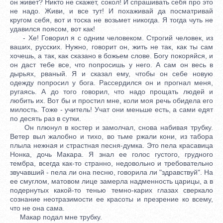
он живет? Никто не скажет, сокол! И спрашивать себя про это
не надо. Живи, и все тут! И похаживай да посматривай
кругом себя, вот и тоска не возьмет никогда. Я тогда чуть не
удавился поясом, вот как!
- Хе! Говорил я с одним человеком. Строгий человек, из
ваших, русских. Нужно, говорит он, жить не так, как ты сам
хочешь, а так, как сказано в божьем слове. Богу покоряйся, и
он даст тебе все, что попросишь у него. А сам он весь в
дырьях, рваный. Я и сказал ему, чтобы он себе новую
одежду попросил у бога. Рассердился он и прогнал меня,
ругаясь. А до того говорил, что надо прощать людей и
любить их. Вот бы и простил мне, коли моя речь обидела его
милость. Тоже - учитель! Учат они меньше есть, а сами едят
по десять раз в сутки.
Он плюнул в костер и замолчал, снова набивая трубку.
Ветер выл жалобно и тихо, во тьме ржали кони, из табора
плыла нежная и страстная песня-думка. Это пела красавица
Нонка, дочь Макара. Я знал ее голос густого, грудного
тембра, всегда как-то странно, недовольно и требовательно
звучавший - пела ли она песню, говорила ли "здравствуй". На
ее смуглом, матовом лице замерла надменность царицы, а в
подернутых какой-то тенью темно-карих глазах сверкало
сознание неотразимости ее красоты и презрение ко всему,
что не она сама.
Макар подал мне трубку.