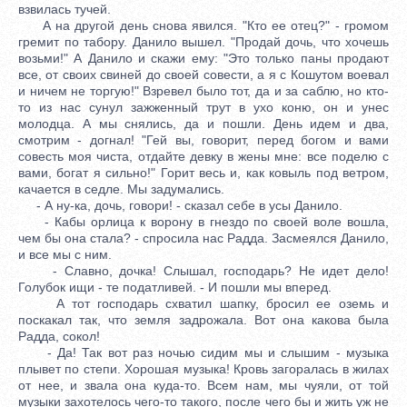
взвилась тучей.
А на другой день снова явился. "Кто ее отец?" - громом
гремит по табору. Данило вышел. "Продай дочь, что хочешь
возьми!" А Данило и скажи ему: "Это только паны продают
все, от своих свиней до своей совести, а я с Кошутом воевал
и ничем не торгую!" Взревел было тот, да и за саблю, но кто-
то из нас сунул зажженный трут в ухо коню, он и унес
молодца. А мы снялись, да и пошли. День идем и два,
смотрим - догнал! "Гей вы, говорит, перед богом и вами
совесть моя чиста, отдайте девку в жены мне: все поделю с
вами, богат я сильно!" Горит весь и, как ковыль под ветром,
качается в седле. Мы задумались.
- А ну-ка, дочь, говори! - сказал себе в усы Данило.
- Кабы орлица к ворону в гнездо по своей воле вошла,
чем бы она стала? - спросила нас Радда. Засмеялся Данило,
и все мы с ним.
- Славно, дочка! Слышал, господарь? Не идет дело!
Голубок ищи - те податливей. - И пошли мы вперед.
А тот господарь схватил шапку, бросил ее оземь и
поскакал так, что земля задрожала. Вот она какова была
Радда, сокол!
- Да! Так вот раз ночью сидим мы и слышим - музыка
плывет по степи. Хорошая музыка! Кровь загоралась в жилах
от нее, и звала она куда-то. Всем нам, мы чуяли, от той
музыки захотелось чего-то такого, после чего бы и жить уж не