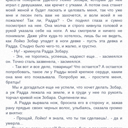
играл с девушками, как кречет с утками. А потом она станет
моей женой и будет ласкать и целовать меня, так что уже
мне и песен петь вам не захочется, и воли моей я не
пожалею! Так ли, Радда? - Он поднял глаза и сумно
посмотрел на нее. Она молча и строго кивнула головой и
рукой указала себе на ноги. А мы смотрели и ничего не
понимали. Даже уйти куда-то хотелось, лишь бы не видеть,
как Лойко Зобар упадет в ноги девке - пусть эта девка и
Радда. Стыдно было чего-то, и жалко, и грустно.
- Ну! - крикнула Радда Зобару.
- Эге, не торопись, успеешь, надоест еще... - засмеялся
он. Точно сталь зазвенела, - засмеялся.
- Так вот и все дело, товарищи! Что остается? А остается
попробовать, такое ли у Радды моей крепкое сердце, каким
она мне его показывала. Попробую же, - простите меня,
братцы!
Мы и догадаться еще не успели, что хочет делать Зобар,
а уж Радда лежала на земле, и в груди у нее по рукоять
торчал кривой нож Зобара. Оцепенели мы.
А Радда вырвала нож, бросила его в сторону и, зажав
рану прядью своих черных волос, улыбаясь, сказала громко
и внятно:
- Прощай, Лойко! я знала, что ты так сделаешь!.. - да и
умерла...