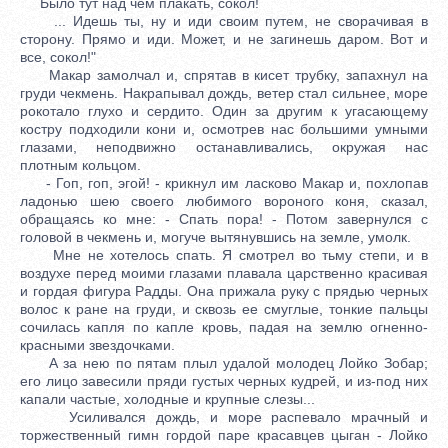
Было тут над чем плакать, сокол!
... Идешь ты, ну и иди своим путем, не сворачивая в
сторону. Прямо и иди. Может, и не загинешь даром. Вот и
все, сокол!"
Макар замолчал и, спрятав в кисет трубку, запахнул на
груди чекмень. Накрапывал дождь, ветер стал сильнее, море
рокотало глухо и сердито. Один за другим к угасающему
костру подходили кони и, осмотрев нас большими умными
глазами, неподвижно останавливались, окружая нас
плотным кольцом.
- Гоп, гоп, эгой! - крикнул им ласково Макар и, похлопав
ладонью шею своего любимого вороного коня, сказал,
обращаясь ко мне: - Спать пора! - Потом завернулся с
головой в чекмень и, могуче вытянувшись на земле, умолк.
Мне не хотелось спать. Я смотрел во тьму степи, и в
воздухе перед моими глазами плавала царственно красивая
и гордая фигура Радды. Она прижала руку с прядью черных
волос к ране на груди, и сквозь ее смуглые, тонкие пальцы
сочилась капля по капле кровь, падая на землю огненно-
красными звездочками.
А за нею по пятам плыл удалой молодец Лойко Зобар;
его лицо завесили пряди густых черных кудрей, и из-под них
капали частые, холодные и крупные слезы...
Усиливался дождь, и море распевало мрачный и
торжественный гимн гордой паре красавцев цыган - Лойко