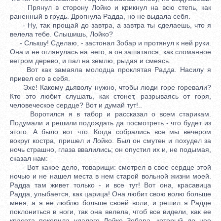
Прянул в сторону Лойко и крикнул на всю степь, как
раненный в грудь. Дрогнула Радда, но не выдала себя.
- Ну, так прощай до завтра, а завтра ты сделаешь, что я
велела тебе. Слышишь, Лойко?
- Слышу! Сделаю, - застонал Зобар и протянул к ней руки.
Она и не оглянулась на него, а он зашатался, как сломанное
ветром дерево, и пал на землю, рыдая и смеясь.
Вот как замаяла молодца проклятая Радда. Насилу я
привел его в себя.
Эхе! Какому дьяволу нужно, чтобы люди горе горевали?
Кто это любит слушать, как стонет, разрываясь от горя,
человеческое сердце? Вот и думай тут!..
Воротился я в табор и рассказал о всем старикам.
Подумали и решили подождать да посмотреть - что будет из
этого. А было вот что. Когда собрались все мы вечером
вокруг костра, пришел и Лойко. Был он смутен и похудел за
ночь страшно, глаза ввалились; он опустил их и, не подымая,
сказал нам:
- Вот какое дело, товарищи: смотрел в свое сердце этой
ночью и не нашел места в нем старой вольной жизни моей.
Радда там живет только - и все тут! Вот она, красавица
Радда, улыбается, как царица! Она любит свою волю больше
меня, а я ее люблю больше своей воли, и решил я Радде
поклониться в ноги, так она велела, чтоб все видели, как ее
красота покорила удалого Лойко Зобара, который до нее