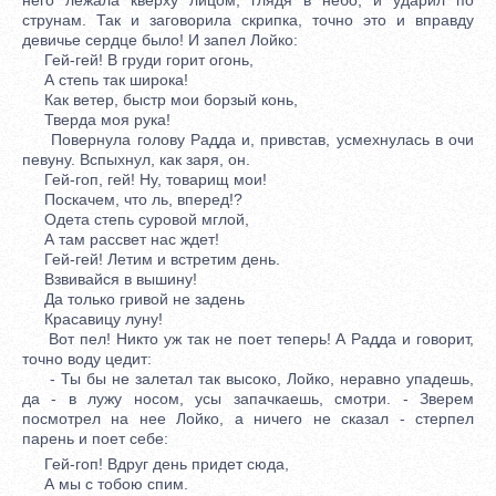
струнам. Так и заговорила скрипка, точно это и вправду
девичье сердце было! И запел Лойко:
Гей-гей! В груди горит огонь,
А степь так широка!
Как ветер, быстр мои борзый конь,
Тверда моя рука!
Повернула голову Радда и, привстав, усмехнулась в очи
певуну. Вспыхнул, как заря, он.
Гей-гоп, гей! Ну, товарищ мои!
Поскачем, что ль, вперед!?
Одета степь суровой мглой,
А там рассвет нас ждет!
Гей-гей! Летим и встретим день.
Взвивайся в вышину!
Да только гривой не задень
Красавицу луну!
Вот пел! Никто уж так не поет теперь! А Радда и говорит,
точно воду цедит:
- Ты бы не залетал так высоко, Лойко, неравно упадешь,
да - в лужу носом, усы запачкаешь, смотри. - Зверем
посмотрел на нее Лойко, а ничего не сказал - стерпел
парень и поет себе:
Гей-гоп! Вдруг день придет сюда,
А мы с тобою спим.