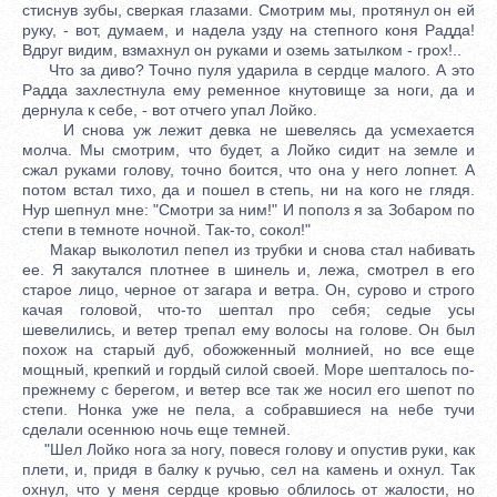
стиснув зубы, сверкая глазами. Смотрим мы, протянул он ей
руку, - вот, думаем, и надела узду на степного коня Радда!
Вдруг видим, взмахнул он руками и оземь затылком - грох!..
Что за диво? Точно пуля ударила в сердце малого. А это
Радда захлестнула ему ременное кнутовище за ноги, да и
дернула к себе, - вот отчего упал Лойко.
И снова уж лежит девка не шевелясь да усмехается
молча. Мы смотрим, что будет, а Лойко сидит на земле и
сжал руками голову, точно боится, что она у него лопнет. А
потом встал тихо, да и пошел в степь, ни на кого не глядя.
Нур шепнул мне: "Смотри за ним!" И пополз я за Зобаром по
степи в темноте ночной. Так-то, сокол!"
Макар выколотил пепел из трубки и снова стал набивать
ее. Я закутался плотнее в шинель и, лежа, смотрел в его
старое лицо, черное от загара и ветра. Он, сурово и строго
качая головой, что-то шептал про себя; седые усы
шевелились, и ветер трепал ему волосы на голове. Он был
похож на старый дуб, обожженный молнией, но все еще
мощный, крепкий и гордый силой своей. Море шепталось по-
прежнему с берегом, и ветер все так же носил его шепот по
степи. Нонка уже не пела, а собравшиеся на небе тучи
сделали осеннюю ночь еще темней.
"Шел Лойко нога за ногу, повеся голову и опустив руки, как
плети, и, придя в балку к ручью, сел на камень и охнул. Так
охнул, что у меня сердце кровью облилось от жалости, но