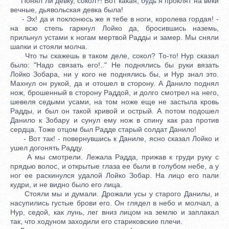
Понял ли девку, сокол?! Вот какая, будь я проклят на веки
вечные, дьявольская девка была!
- Эх! да и поклонюсь же я тебе в ноги, королева гордая! -
на всю степь гаркнул Лойко да, бросившись наземь,
прильнул устами к ногам мертвой Радды и замер. Мы сняли
шапки и стояли молча.
Что ты скажешь в таком деле, сокол? То-то! Нур сказал
было: "Надо связать его!.." Не поднялись бы руки вязать
Лойко Зобара, ни у кого не поднялись бы, и Нур знал это.
Махнул он рукой, да и отошел в сторону. А Данило поднял
нож, брошенный в сторону Раддой, и долго смотрел на него,
шевеля седыми усами, на том ноже еще не застыла кровь
Радды, и был он такой кривой и острый. А потом подошел
Данило к Зобару и сунул ему нож в спину как раз против
сердца. Тоже отцом был Радде старый солдат Данило!
- Вот так! - повернувшись к Даниле, ясно сказал Лойко и
ушел догонять Радду.
А мы смотрели. Лежала Радда, прижав к груди руку с
прядью волос, и открытые глаза ее были в голубом небе, а у
ног ее раскинулся удалой Лойко Зобар. На лицо его пали
кудри, и не видно было его лица.
Стояли мы и думали. Дрожали усы у старого Данилы, и
насупились густые брови его. Он глядел в небо и молчал, а
Нур, седой, как лунь, лег вниз лицом на землю и заплакал
так, что ходуном заходили его стариковские плечи.