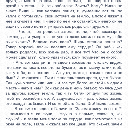
друга, а места на земле вон сколько, - он широко повел
рукой на степь. - И всь работают. Зачем? Кому? Никто не
знает. Видишь, как человек пашет, и думаешь: вот он по
капле с потом силы свои источит на землю, а потом ляжет в
нее и сгниет в ней. Ничего по нем не останется, ничего он не
видит с своего поля и умирает, как родился, - дураком.
- Что ж, - он родился затем, что ли, чтоб поковырять
землю, да и умереть, не успев даже могилы самому себе
выковырять? Ведома ему воля? Ширь степная понятна?
Говор морской волны веселит ему сердце? Он раб - как
только родился, всю жизнь раб, и все тут! Что он с собой
может сделать? Только удавиться, коли поумнеет немного.
- А я, вот смотри, в пятьдесят восемь лет столько видел,
что коли написать все это на бумаге, так в тысячу таких торб,
как у тебя, не положишь. А ну-ка, скажи, в каких краях я не
был? И не скажешь. Ты и не знаешь таких краев, где я бывал.
Так нужно жить: иди, иди - и все тут. Долго не стой на одном
месте - чего в нем? Вон как день и ночь бегают, гоняясь друг
за другом, вокруг земли, так и ты бегай от дум про жизнь,
чтоб не разлюбить ее. А задумаешься - разлюбишь жизнь,
это всегда так бывает. И со мной это было. Эге! Было, сокол.
- В тюрьме я сидел, в Галичине. "Зачем я живу на свете?"
- помыслил я со скуки, - скучно в тюрьме, сокол, э, как
скучно! - и взяла меня тоска за сердце, как посмотрел я из
окна на поле, взяла и сжала его клещами. Кто скажет, зачем