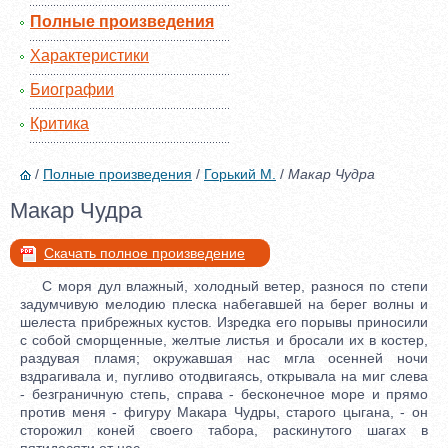
Полные произведения
Характеристики
Биографии
Критика
/
Полные произведения
/
Горький М.
/
Макар Чудра
Макар Чудра
Скачать полное произведение
С моря дул влажный, холодный ветер, разнося по степи
задумчивую мелодию плеска набегавшей на берег волны и
шелеста прибрежных кустов. Изредка его порывы приносили
с собой сморщенные, желтые листья и бросали их в костер,
раздувая пламя; окружавшая нас мгла осенней ночи
вздрагивала и, пугливо отодвигаясь, открывала на миг слева
- безграничную степь, справа - бесконечное море и прямо
против меня - фигуру Макара Чудры, старого цыгана, - он
сторожил коней своего табора, раскинутого шагах в
пятидесяти от нас.