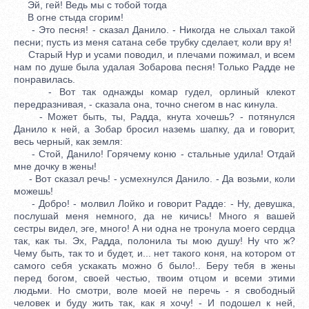
Эй, гей! Ведь мы с тобой тогда
В огне стыда сгорим!
- Это песня! - сказал Данило. - Никогда не слыхал такой
песни; пусть из меня сатана себе трубку сделает, коли вру я!
Старый Нур и усами поводил, и плечами пожимал, и всем
нам по душе была удалая Зобарова песня! Только Радде не
понравилась.
- Вот так однажды комар гудел, орлиный клекот
передразнивая, - сказала она, точно снегом в нас кинула.
- Может быть, ты, Радда, кнута хочешь? - потянулся
Данило к ней, а Зобар бросил наземь шапку, да и говорит,
весь черный, как земля:
- Стой, Данило! Горячему коню - стальные удила! Отдай
мне дочку в жены!
- Вот сказал речь! - усмехнулся Данило. - Да возьми, коли
можешь!
- Добро! - молвил Лойко и говорит Радде: - Ну, девушка,
послушай меня немного, да не кичись! Много я вашей
сестры видел, эге, много! А ни одна не тронула моего сердца
так, как ты. Эх, Радда, полонила ты мою душу! Ну что ж?
Чему быть, так то и будет, и... нет такого коня, на котором от
самого себя ускакать можно б было!.. Беру тебя в жены
перед богом, своей честью, твоим отцом и всеми этими
людьми. Но смотри, воле моей не перечь - я свободный
человек и буду жить так, как я хочу! - И подошел к ней,