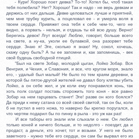
- Кури! Хорошо поет девка? То-то! Хотел бы, чтоб такая
тебя полюбила? Нет? Хорошо! Так и надо - не верь девкам и
держись от них дальше. Девке целоваться лучше и приятней,
чем мне трубку курить, а поцеловал ее - и умерла воля в
твоем сердце. Привяжет она тебя к себе чем-то, чего не
видно, а порвать - нельзя, и отдашь ты ей всю душу. Верно!
Берегись девок! Лгут всегда! Люблю, говорит, больше всего
на свете, а ну-ка, уколи ее булавкой, она разорвет тебе
сердце. Знаю я! Эге, сколько я знаю! Ну, сокол, хочешь,
скажу одну быль? А ты ее запомни и, как запомнишь, - век
свой будешь свободной птицей.
"Был на свете Зобар, молодой цыган, Лойко Зобар. Вся
Венгрия, и Чехия, и Славония, и все, что кругом моря, знало
его, - удалый был малый! Не было по тем краям деревни, в
которой бы пяток-другой жителей не давал богу клятвы убить
Лойко, а он себе жил, и уж коли ему понравился конь, так
хоть полк солдат поставь сторожить того коня - все равно
Зобар на нем гарцевать станет! Эге! разве он кого боялся?
Да приди к нему сатана со всей своей свитой, так он бы, коли
б не пустил в него ножа, то наверно бы крепко поругался, а
что чертям подарил бы по пинку в рыла - это уж как раз!
И все таборы его знали или слыхали о нем. Он любил
только коней и ничего больше, и то недолго - поездит, да и
продаст, а деньги, кто хочет, тот и возьми. У него не было
заветного - нужно тебе его сердце, он сам бы вырвал его из