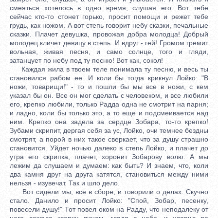
смеяться хотелось в одно время, слушая его. Вот тебе
сейчас кто-то стонет горько, просит помощи и режет тебе
грудь, как ножом. А вот степь говорит небу сказки, печальные
сказки. Плачет девушка, провожая добра молодца! Добрый
молодец кличет девицу в степь. И вдруг - гей! Громом гремит
вольная, живая песня, и само солнце, того и гляди,
затанцует по небу под ту песню! Вот как, сокол!
Каждая жила в твоем теле понимала ту песню, и весь ты
становился рабом ее. И коли бы тогда крикнул Лойко: "В
ножи, товарищи!" - то и пошли бы мы все в ножи, с кем
указал бы он. Все он мог сделать с человеком, и все любили
его, крепко любили, только Радда одна не смотрит на парня;
и ладно, коли бы только это, а то еще и подсмеивается над
ним. Крепко она задела за сердце Зобара, то-то крепко!
Зубами скрипит, дергая себя за ус, Лойко, очи темнее бездны
смотрят, а порой в них такое сверкает, что за душу страшно
становится. Уйдет ночью далеко в степь Лойко, и плачет до
утра его скрипка, плачет, хоронит Зобарову волю. А мы
лежим да слушаем и думаем: как быть? И знаем, что, коли
два камня друг на друга катятся, становиться между ними
нельзя - изувечат. Так и шло дело.
Вот сидели мы, все в сборе, и говорили о делах. Скучно
стало. Данило и просит Лойко: "Спой, Зобар, песенку,
повесели душу!" Тот повел оком на Радду, что неподалеку от
него лежала кверху лицом, глядя в небо, и ударил по