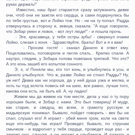
руках держать!"
Известно, наш брат старается сразу затуманить девке
очи, чтоб они не зажгли его сердца, а сами подернулись бы
по тебе грустью, вот и Лойко тож. Но - не на ту попал. Радда
отвернулась в сторону и, зевнув, сказала: "А еще говорили,
что Зобар умен и ловок, - вот лгут люди!" - и пошла прочь.
- Эге, красавица, у тебя остры зубы! - сверкнул очами
Лойко, слезая с коня. - Здравствуйте, браты! Вот и я к вам!
- Просим гостя! - сказал Данило в ответ ему.
Поцеловались, поговорили и легли спать... Крепко спали. А
наутро, глядим, у Зобара голова повязана тряпкой. Что это?
А это конь зашиб его копытом сонного.
Э, э, э! Поняли мы, кто тот конь, и улыбнулись в усы, и
Данило улыбнулся. Что ж, разве Лойко не стоил Радды? Ну,
уж нет! Девка как ни хороша, да у ней душа узка и мелка, и
хоть ты пуд золота повесь ей на шею, все равно, лучше того,
какова она есть, не быть ей. А, ну ладно!
Живем мы да живем на том месте, дела у нас о ту пору
хорошие были, и Зобар с нами. Это был товарищ! И мудр,
как старик, и сведущ во всем, и грамоту русскую и
мадьярскую понимал. Бывало, пойдет говорить - век бы не
спал, слушал его! А играет - убей меня гром, коли на свете
еще кто-нибудь так играл! Проведет, бывало, по струнам
смычком - и вздрогнет у тебя сердце, проведет еще раз - и
замрет оно, слушая, а он играет и улыбается. И плакать и