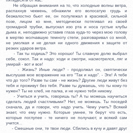
Не обращая внимания на то, что холодные волны ветра,
распахнув чекмень, обнажили его волосатую грудь и
безжалостно бьют ее, он полулежал в красивой, сильной
позе, лицом ко мне, методически потягивал из своей
громадной трубки, выпускал изо рта и носа густые клубы
дыма и, неподвижно уставив глаза куда-то через мою голову
в мертво молчавшую темноту степи, разговаривал со мной,
не умолкая и не делая ни одного движения к защите от
резких ударов ветра.
- Так ты ходишь? Это хорошо! Ты славную долю выбрал
себе, сокол. Так и надо: ходи и смотри, насмотрелся, ляг и
умирай - вот и все!
- Жизнь? Иные люди? - продолжал он, скептически
выслушав мое возражение на его "Так и надо". - Эге! А тебе
что до того? Разве ты сам - не жизнь? Другие люди живут без
тебя и проживут без тебя. Разве ты думаешь, что ты кому-то
нужен? Ты не хлеб, не палка, и не нужно тебя никому.
- Учиться и учить, говоришь ты? А ты можешь научиться
сделать людей счастливыми? Нет, не можешь. Ты поседей
сначала, да и говори, что надо учить. Чему учить? Всякий
знает, что ему нужно. Которые умнее, те берут что есть,
которые поглупее - те ничего не получают, и всякий сам
учится...
- Смешные они, те твои люди. Сбились в кучу и давят друг