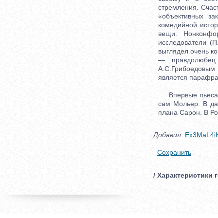
стремления. Счас
«объективных за
комедийной истор
вещи. Нонконфо
исследователи (П
выглядел очень ко
— правдолюбец
А.С.Грибоедовым 
является парафра
Впервые пьеса бы
сам Мольер. В да
плана Сарон. В Ро
Добавил
:
Ex3MaL4i
Сохранить
/ Характеристики г