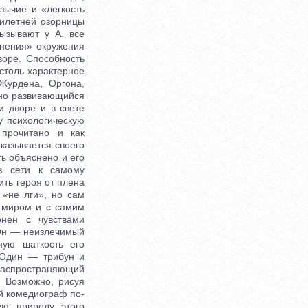
зычие и «легкость
тилетней озорницы
ызывают у А. все
мнения» окружения
воре. Способность
столь характерное
Журдена, Оргона,
ьно развивающийся
и дворе и в свете
у психологическую
прочитано и как
казывается своего
ь объяснено и его
в сети к самому
ить героя от плена
 «не лги», но сам
 миром и с самим
онен с чувствами
 Он — неизлечимый
ную шаткость его
 Один — трибун и
распространяющий
 Возможно, рисуя
й комедиограф по-
ую природу этого