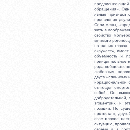
предписывающей м
обращения». Одна
явные признаки 
проявления двули
Сели-мены, «пред
жить в воображае
свойство мольер
мнимого рогоносц
на наших глазах.
окружает», имеет
объемность и п
принципиальное н
рода «общественн
любовным пораж
двусмысленному из
иррациональной с
отягощен смерте
собой. Он высок
добродетельной, 
эгоцентрик, и э
позиции. По сущ
протестант, дру
свое плохое нас
ситуацию, проявл
своему и в соот