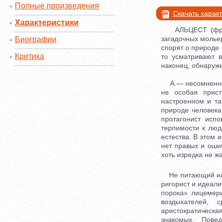
Полные произведения
Скачать харак
Характеристики
АЛЬЦЕСТ (фр. Al
загадочных мольер
Биографии
спорят о природе
Критика
то усматривают в
наконец, обнаружи
А.— несомненно, 
не особая прист
настроенном и т
природе человека
протагонист исп
терпимости к лю
естества. В этом 
нет правых и оши
хоть изредка не ж
Не питающий иллю
ригорист и идеали
порока» лицемер
воздыхателей, 
аристократическ
знакомых. Пове