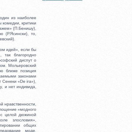
один из наиболее
ы комедии, критики
ажем» (П.Бенишу),
 (Р.Ясински), то,
евский).
ом идей», если бы
, так благородно
софский диспут о
том. Мольеровский
лю ближе позиция
каемыми законами
 Сенеки «De ira»),
, и нет индивида,
й нравственности,
оплощение «модного
 с целой дюжиной
оле злословия»,
етировании общих
ледование моде,