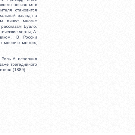
воего несчастья в
ителя становится
еальный взгляд на
ем пишут многие
 рассказам Буало,
гические черты; А.
иком. В России
по мнению многих,
 Роль А. исполнил
даже трагедийного
етипа (1889).