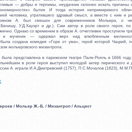
тливые — добры и терпимы, неудачник склонен искать причины с
кономерностях» бытия. И тогда история непримиримого облич
ией человека, утратившего здравый смысл, а вместе с ним и р
рмизм А. был смешон для современников Мольера, о ч
.Бенишу, У.Д.Хауэрт и др.). Сам автор в роли своего героя, по
мично. Однако со временем в образе А. отчетливее проступили тра
 и мученик — одержал верх над влюбленным меланхол
была создана комедия «Горе от ума», герой которой Чацкий, 
зом мольеровского мизантропа.
ла представлена в парижском театре Пале-Рояль в 1666 году.
льнейшем в роли героя выступил молодой актер лирического и 
ссии А. играли И.А.Дмитревский (1757), П.С.Мочалов (1823), М.М.П
K
ероев / Мольер Ж.-Б. / Мизантроп / Альцест