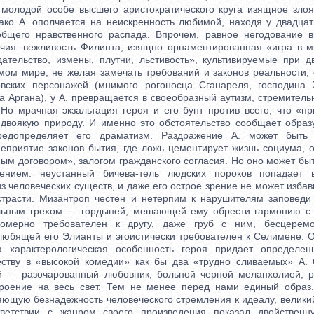
олодой особе высшего аристократического круга изящное злоя
ко А. ополчается на неискренность любимой, находя у двадца
общего нравственного распада. Впрочем, равное негодование в
чия: вежливость Филинта, изящно орнаментированная «игра в 
ательство, измены, плутни, льстивость», культивируемые при д
мом мире, не желая замечать требований и законов реальности, 
овских персонажей (мнимого рогоносца Сганареля, господина 
а Аргана), у А. превращается в своеобразный аутизм, стремител
 Но мрачная экзальтация героя и его бунт против всего, что «пр
 двоякую природу. И именно это обстоятельство сообщает образ
редопределяет его драматизм. Раздражение А. может быть 
еприятие законов бытия, где ложь цементирует жизнь социума, о
ым договором», залогом гражданского согласия. Но оно может быт
ением: неустанный бичева-тель людских пороков попадает 
 человеческих существ, и даже его острое зрение не может избав
трасти. Мизантроп честен и нетерпим к нарушителям заповеди
льным грехом — гордыней, мешающей ему обрести гармонию с
омерно требователен к другу, даже груб с ним, бесцерем
любящей его Элианты и эгоистически требователен к Селимене.
та характерологическая особенность героя придает определен
еству в «высокой комедии» как бы два «трудно сливаемых» А.
гой — разочарованный любовник, больной черной меланхолией, 
троение на весь свет. Тем не менее перед нами единый образ.
яющую безнадежность человеческого стремления к идеалу, велики
ветствии с жанром своего произведения показал двойственн