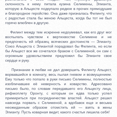
склонность к нему питала кузина Селимены, Элианта,
которую в Альцесте подкупало редкое в прочих прямодушие
и благородное геройство. Она даже призналась Филинту, что
с радостью стала бы женою Альцеста, когда бы тот не был
горячо влюблен в другую.
Филинт между тем искренне недоумевал, как его друг мог
воспылать чувством к вертихвостке Селимене и не
предпочесть ей образец всяческих достоинств — Элианту.
Союз Альцеста с Элиантой порадовал бы Филинта, но если
бы Альцест все же сочетался браком с Селименой, он сам с
огромным удовольствием предложил бы Элианте свое
сердце и руку.
Признание в любви не дал довершить Филинту Альцест,
ворвавшийся в комнату, весь пылая гневом и возмущением.
Ему только что попало в руки письмо Селимены, полностью
изобличавшее её неверность и коварство. Адресовано
письмо было, по словам передавшего его Альцесту лица,
рифмоплету Оронту, с которым он едва только успел
примириться при посредничестве властей. Альцест решил
навсегда порвать с Селименой, а вдобавок еще и весьма
неожиданным образом отомстить ей — взять в жены
Элианту. Пусть коварная видит, какого счастья лишила себя!