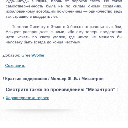
куда-нибудь в глушь, прочь от пороков света. Но такая
самоотверженность была не по силам юному созданию,
избалованному всеобщим поклонением — одиночество ведь
так страшно в двадцать лет.
Пожелав Филинту с Элиантой большого счастья и любви,
Альцест распрощался с ними, ибо ему теперь предстояло
идти искать по свету уголок, где ничто не мешало бы
человеку быть всегда до конца честным.
Добавил
:
GreenWolfer
Сохранить
/ Краткие содержания / Мольер Ж.-Б. / Мизантроп
Смотрите также по произведению "Мизантроп" :
Характеристика героев