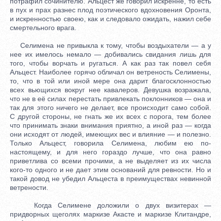
потрафил сочинителю. Альцест же говорил искренне, то есть
в пух и прах разнес плод поэтического вдохновения Оронта,
и искренностью своею, как и следовало ожидать, нажил себе
смертельного врага.
Селимена не привыкла к тому, чтобы воздыхатели — а у
нее их имелось немало — добивались свидания лишь для
того, чтобы ворчать и ругаться. А как раз так повел себя
Альцест. Наиболее горячо обличал он ветреность Селимены,
то, что в той или иной мере она дарит благосклонностью
всех вьющихся вокруг нее кавалеров. Девушка возражала,
что не в её силах перестать привлекать поклонников — она и
так для этого ничего не делает, все происходит само собой.
С другой стороны, не гнать же их всех с порога, тем более
что принимать знаки внимания приятно, а иной раз — когда
они исходят от людей, имеющих вес и влияние — и полезно.
Только Альцест, говорила Селимена, любим ею по-
настоящему, и для него гораздо лучше, что она равно
приветлива со всеми прочими, а не выделяет из их числа
кого-то одного и не дает этим оснований для ревности. Но и
такой довод не убедил Альцеста в преимуществах невинной
ветрености.
Когда Селимене доложили о двух визитерах —
придворных щеголях маркизе Акасте и маркизе Клитандре,