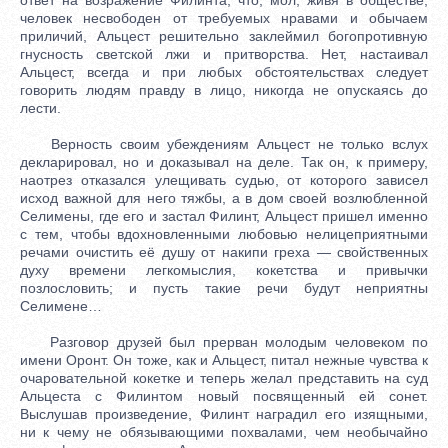
человек несвободен от требуемых нравами и обычаем
приличий, Альцест решительно заклеймил богопротивную
гнусность светской лжи и притворства. Нет, настаивал
Альцест, всегда и при любых обстоятельствах следует
говорить людям правду в лицо, никогда не опускаясь до
лести.
Верность своим убеждениям Альцест не только вслух
декларировал, но и доказывал на деле. Так он, к примеру,
наотрез отказался улещивать судью, от которого зависел
исход важной для него тяжбы, а в дом своей возлюбленной
Селимены, где его и застал Филинт, Альцест пришел именно
с тем, чтобы вдохновленными любовью нелицеприятными
речами очистить её душу от накипи греха — свойственных
духу времени легкомыслия, кокетства и привычки
позлословить; и пусть такие речи будут неприятны
Селимене…
Разговор друзей был прерван молодым человеком по
имени Оронт. Он тоже, как и Альцест, питал нежные чувства к
очаровательной кокетке и теперь желал представить на суд
Альцеста с Филинтом новый посвященный ей сонет.
Выслушав произведение, Филинт наградил его изящными,
ни к чему не обязывающими похвалами, чем необычайно