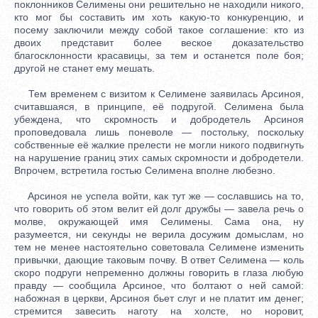
поклонников Селимены они решительно не находили никого,
кто мог бы составить им хоть какую-то конкуренцию, и
посему заключили между собой такое соглашение: кто из
двоих представит более веское доказательство
благосклонности красавицы, за тем и останется поле боя;
другой не станет ему мешать.
Тем временем с визитом к Селимене заявилась Арсиноя,
считавшаяся, в принципе, её подругой. Селимена была
убеждена, что скромность и добродетель Арсиноя
проповедовала лишь поневоле — постольку, поскольку
собственные её жалкие прелести не могли никого подвигнуть
на нарушение границ этих самых скромности и добродетели.
Впрочем, встретила гостью Селимена вполне любезно.
Арсиноя не успела войти, как тут же — сославшись на то,
что говорить об этом велит ей долг дружбы — завела речь о
молве, окружающей имя Селимены. Сама она, ну
разумеется, ни секунды не верила досужим домыслам, но
тем не менее настоятельно советовала Селимене изменить
привычки, дающие таковым почву. В ответ Селимена — коль
скоро подруги непременно должны говорить в глаза любую
правду — сообщила Арсиное, что болтают о ней самой:
набожная в церкви, Арсиноя бьет слуг и не платит им денег;
стремится завесить наготу на холсте, но норовит,