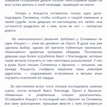
обманом отобранные деньги получит неоспоримое право на
всех углах кричать о злой неправде, правящей на земле.
Теперь у Альцеста оставалось только одно дело:
подождать Селимену, чтобы сообщить о скорой перемене в
своей судьбе; если девушка по-настоящему его любит, она
согласится разделить её с ним, если же нет — скатертью
дорога.
Но окончательного решения требовал у Селимены не
один Альцест — этим же донимал её Оронт. В душе она уже
сделала выбор, однако ей претили публичные признания,
обыкновенно чреватые громкими обидами. Положение
девушки еще более усугубляли Акаст с Клитандром, которые
также желали получить от нее некоторые разъяснения. У них
в руках было письмо Селимены к Арсиное — письмом, как
прежде Альцеста, снабдила маркизов сама ревнивая
адресатка, — содержавшее остроумные и весьма злые
портреты искателей её сердца.
За прочтением вслух этого письма последовала шумная
сцена, после которой Акаст, Клитандр, Оронт и Арсиноя,
обиженные и уязвленные, спешно раскланялись.
Оставшийся Альцест в последний раз обратил на Селимену
все свое красноречие, призывая вместе с ним отправиться