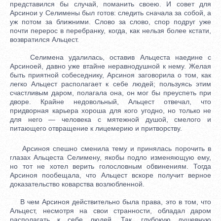
представился бы случай, поманить своею. И совет для
Арсинои у Селимены был готов: следить сначала за собой, а
уж потом за ближними. Слово за слово, спор подруг уже
почти перерос в перебранку, когда, как нельзя более кстати,
возвратился Альцест.
Селимена удалилась, оставив Альцеста наедине с
Арсиноей, давно уже втайне неравнодушной к нему. Желая
быть приятной собеседнику, Арсиноя заговорила о том, как
легко Альцест располагает к себе людей; пользуясь этим
счастливым даром, полагала она, он мог бы преуспеть при
дворе. Крайне недовольный, Альцест отвечал, что
придворная карьера хороша для кого угодно, но только не
для него — человека с мятежной душой, смелого и
питающего отвращение к лицемерию и притворству.
Арсиноя спешно сменила тему и принялась порочить в
глазах Альцеста Селимену, якобы подло изменяющую ему,
но тот не хотел верить голословным обвинениям. Тогда
Арсиноя пообещала, что Альцест вскоре получит верное
доказательство коварства возлюбленной.
В чем Арсиноя действительно была права, это в том, что
Альцест, несмотря на свои странности, обладал даром
располагать к себе людей. Так, глубокую душевную