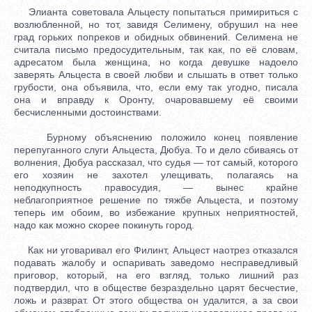
Элианта советовала Альцесту попытаться примириться с
возлюбленной, но тот, завидя Селимену, обрушил на нее
град горьких попреков и обидных обвинений. Селимена не
считала письмо предосудительным, так как, по её словам,
адресатом была женщина, но когда девушке надоело
заверять Альцеста в своей любви и слышать в ответ только
грубости, она объявила, что, если ему так угодно, писала
она и вправду к Оронту, очаровавшему её своими
бесчисленными достоинствами.
Бурному объяснению положило конец появление
перепуганного слуги Альцеста, Дюбуа. То и дело сбиваясь от
волнения, Дюбуа рассказал, что судья — тот самый, которого
его хозяин не захотел улещивать, полагаясь на
неподкупность правосудия, — вынес крайне
неблагоприятное решение по тяжбе Альцеста, и поэтому
теперь им обоим, во избежание крупных неприятностей,
надо как можно скорее покинуть город.
Как ни уговаривал его Филинт, Альцест наотрез отказался
подавать жалобу и оспаривать заведомо несправедливый
приговор, который, на его взгляд, только лишний раз
подтвердил, что в обществе безраздельно царят бесчестие,
ложь и разврат. От этого общества он удалится, а за свои