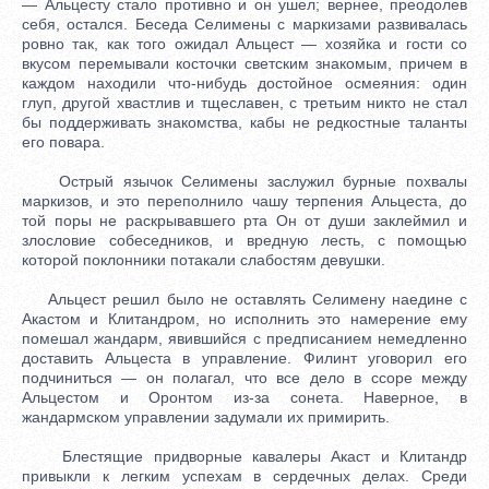
— Альцесту стало противно и он ушел; вернее, преодолев
себя, остался. Беседа Селимены с маркизами развивалась
ровно так, как того ожидал Альцест — хозяйка и гости со
вкусом перемывали косточки светским знакомым, причем в
каждом находили что-нибудь достойное осмеяния: один
глуп, другой хвастлив и тщеславен, с третьим никто не стал
бы поддерживать знакомства, кабы не редкостные таланты
его повара.
Острый язычок Селимены заслужил бурные похвалы
маркизов, и это переполнило чашу терпения Альцеста, до
той поры не раскрывавшего рта Он от души заклеймил и
злословие собеседников, и вредную лесть, с помощью
которой поклонники потакали слабостям девушки.
Альцест решил было не оставлять Селимену наедине с
Акастом и Клитандром, но исполнить это намерение ему
помешал жандарм, явившийся с предписанием немедленно
доставить Альцеста в управление. Филинт уговорил его
подчиниться — он полагал, что все дело в ссоре между
Альцестом и Оронтом из-за сонета. Наверное, в
жандармском управлении задумали их примирить.
Блестящие придворные кавалеры Акаст и Клитандр
привыкли к легким успехам в сердечных делах. Среди