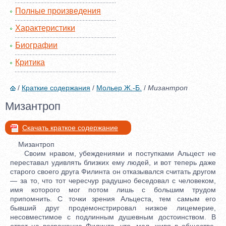
Полные произведения
Характеристики
Биографии
Критика
/
Краткие содержания
/
Мольер Ж.-Б.
/
Мизантроп
Мизантроп
Скачать краткое содержание
Мизантроп
Своим нравом, убеждениями и поступками Альцест не
переставал удивлять близких ему людей, и вот теперь даже
старого своего друга Филинта он отказывался считать другом
— за то, что тот чересчур радушно беседовал с человеком,
имя которого мог потом лишь с большим трудом
припомнить. С точки зрения Альцеста, тем самым его
бывший друг продемонстрировал низкое лицемерие,
несовместимое с подлинным душевным достоинством. В
ответ на возражение Филинта, что, мол, живя в обществе,