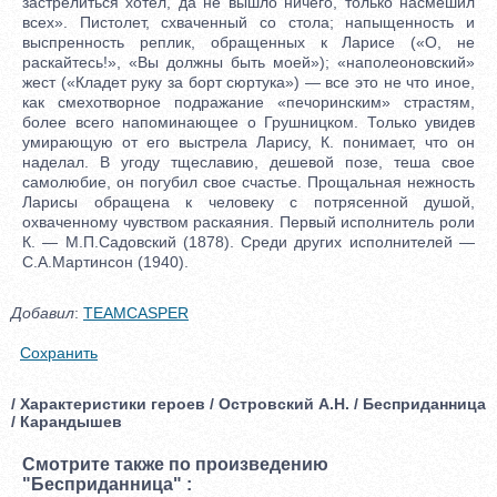
застрелиться хотел, да не вышло ничего, только насмешил
всех». Пистолет, схваченный со стола; напыщенность и
выспренность реплик, обращенных к Ларисе («О, не
раскайтесь!», «Вы должны быть моей»); «наполеоновский»
жест («Кладет руку за борт сюртука») — все это не что иное,
как смехотворное подражание «печоринским» страстям,
более всего напоминающее о Грушницком. Только увидев
умирающую от его выстрела Ларису, К. понимает, что он
наделал. В угоду тщеславию, дешевой позе, теша свое
самолюбие, он погубил свое счастье. Прощальная нежность
Ларисы обращена к человеку с потрясенной душой,
охваченному чувством раскаяния. Первый исполнитель роли
К. — М.П.Садовский (1878). Среди других исполнителей —
С.А.Мартинсон (1940).
Добавил
:
TEAMCASPER
Сохранить
/ Характеристики героев / Островский А.Н. / Бесприданница
/ Карандышев
Смотрите также по произведению
"Бесприданница" :