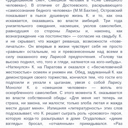
человека»). В отличие от Достоевского, раскрывающего
«самосознание бедного человека» (М.М.Бахтин), Островский
показывает в пьесе душевную жизнь К. и то, как она
искажается, оказавшись во власти амбиций. Три года
унизительного ожидания, насмешек, уколов самолюбия,
равнодушия со стороны Ларисы и, наконец, как
вознаграждение «за постоянство» — согласие на свадьбу. К.
и не скрывает, что жаждет реванша, возможности «пове-
личаться». Он впервые в жизни чувствует себя не просто
«равным» остальным, но и превознесенным над всеми в
силу оказанного ему Ларисой предпочтения. «Голову так
высоко поднял, что, того и гляди, наткнется на кого-нибудь».
«Наткнулся» К. на Паратова и оказался с «бесчеловечной
жестокостью» осмеян и унижен им. Обед, задуманный К. как
демонстрация своего торжества, кончился тем, что гости его
подпоили и уехали к цыганам, увезя с собой Ларису.
Монолог К. о «смешном человеке» — вопль его
оскорбленного самолюбия. С этого момента К. оказывается
во власти собственной обиды: «Для меня нет теперь ни
страха, ни закона, ни жалости; только злоба лютая и жажда
мести душат меня». Излишняя «литературность» этих слов
подсказывает, что К. решает сыграть роль «рокового» героя,
которую когда-то разыгрывал в доме Огудаловых: «дикие
взгляды» бросал, «отчаянным» прикидывался. «Раз