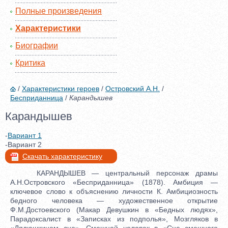
Полные произведения
Характеристики
Биографии
Критика
/
Характеристики героев
/
Островский А.Н.
/
Бесприданница
/
Карандышев
Карандышев
-
Вариант 1
-Вариант 2
Скачать характеристику
КАРАНДЫШЕВ — центральный персонаж драмы
А.Н.Островского «Бесприданница» (1878). Амбиция —
ключевое слово к объяснению личности К. Амбициозность
бедного человека — художественное открытие
Ф.М.Достоевского (Макар Девушкин в «Бедных людях»,
Парадоксалист в «Записках из подполья», Мозгляков в
«Дядюшкином сне», Смешной человек в «Сне смешного