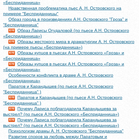
«Бесприданница»
Нравственная проблематика пьес А. Н. Островского на
примере "Бесприданницы"
Образ города в произведениях А.Н. Островского "Гроза" и
"Бесприданница"
Образ Ларисы Огудаловой (по пьесе А.Н. Островского
«Бесприданница»)
Образы жестокого мира в драматургии А. Н. Островского
(на примере пьесы «Бесприданница»)
Образы купцов в пьесах А.Н. Островского «Гроза» и
«Бесприданница»
Образы купцов в пьесах А.Н. Островского «Гроза» и
«Бесприданница»
Особенности конфликта в драме А. Н. Островского
«Бесприданница»
Паратов и Карандышев (по пьесе А.Н. Островского
"Бесприданница" )
Паратов и Карандышев (по пьесе А.Н. Островского
"Бесприданница" )
Почему Лариса поблагодарила Карандышева за
выстрел? (по пьесе А.Н. Островского «Бесприданница»)
Почему Лариса поблагодарила Карандышева за
выстрел? (по пьесе А.Н. Островского «Бесприданница»)
Психологизм драмы А. Н. Островского "Бесприданница"
Развитие споров за любовь между Паратовым и