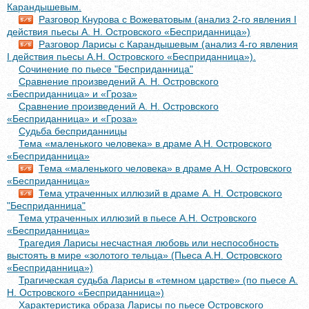
Карандышевым.
Разговор Кнурова с Вожеватовым (анализ 2-го явления I
действия пьесы А. Н. Островского «Бесприданница»)
Разговор Ларисы с Карандышевым (анализ 4-го явления
I действия пьесы А.Н. Островского «Бесприданница»).
Сочинение по пьесе "Бесприданница"
Сравнение произведений А. Н. Островского
«Бесприданница» и «Гроза»
Сравнение произведений А. Н. Островского
«Бесприданница» и «Гроза»
Судьба бесприданницы
Тема «маленького человека» в драме А.Н. Островского
«Бесприданница»
Тема «маленького человека» в драме А.Н. Островского
«Бесприданница»
Тема утраченных иллюзий в драме А. Н. Островского
"Бесприданница"
Тема утраченных иллюзий в пьесе А.Н. Островского
«Бесприданница»
Трагедия Ларисы несчастная любовь или неспособность
выстоять в мире «золотого тельца» (Пьеса А.Н. Островского
«Бесприданница»)
Трагическая судьба Ларисы в «темном царстве» (по пьесе А.
Н. Островского «Бесприданница»)
Характеристика образа Ларисы по пьесе Островского