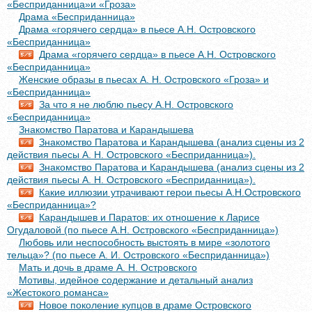
«Бесприданница»и «Гроза»
Драма «Бесприданница»
Драма «горячего сердца» в пьесе А.Н. Островского
«Бесприданница»
Драма «горячего сердца» в пьесе А.Н. Островского
«Бесприданница»
Женские образы в пьесах А. Н. Островского «Гроза» и
«Бесприданница»
За что я не люблю пьесу А.Н. Островского
«Бесприданница»
Знакомство Паратова и Карандышева
Знакомство Паратова и Карандышева (анализ сцены из 2
действия пьесы А. Н. Островского «Бесприданница»).
Знакомство Паратова и Карандышева (анализ сцены из 2
действия пьесы А. Н. Островского «Бесприданница»).
Какие иллюзии утрачивают герои пьесы А.Н.Островского
«Бесприданница»?
Карандышев и Паратов: их отношение к Ларисе
Огудаловой (по пьесе А.Н. Островского «Бесприданница»)
Любовь или неспособность выстоять в мире «золотого
тельца»? (по пьесе А. И. Островского «Бесприданница»)
Мать и дочь в драме А. Н. Островского
Мотивы, идейное содержание и детальный анализ
«Жестокого романса»
Новое поколение купцов в драме Островского