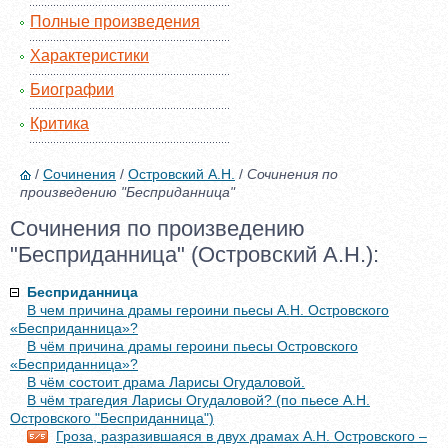
Полные произведения
Характеристики
Биографии
Критика
/
Сочинения
/
Островский А.Н.
/
Сочинения по
произведению "Бесприданница"
Сочинения по произведению
"Бесприданница" (Островский А.Н.):
Бесприданница
В чем причина драмы героини пьесы А.Н. Островского
«Бесприданница»?
В чём причина драмы героини пьесы Островского
«Бесприданница»?
В чём состоит драма Ларисы Огудаловой.
В чём трагедия Ларисы Огудаловой? (по пьесе А.Н.
Островского "Бесприданница")
Гроза, разразившаяся в двух драмах А.Н. Островского –