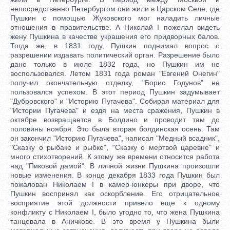
непосредственно Петербургом они жили в Царском Селе, где
Пушкин с помощью Жуковского мог наладить личные
отношения в правительстве. А Николай I пожелал видеть
жену Пушкина в качестве украшения его придворных балов.
Тогда же, в 1831 году, Пушкин поднимал вопрос о
разрешении издавать политический орган. Разрешение было
дано только в июле 1832 года, но Пушкин им не
воспользовался. Летом 1831 года роман "Евгений Онегин"
получил окончательную отделку, "Борис Годунов" не
пользовался успехом. В этот период Пушкин задумывает
"Дубровского" и "Историю Пугачева". Собирая материал для
"Истории Пугачева" и ездя на места сражения, Пушкин в
октябре возвращается в Болдино и проводит там до
половины ноября. Это была вторая болдинская осень. Там
он закончил "Историю Пугачева", написал "Медный всадник",
"Сказку о рыбаке и рыбке", "Сказку о мертвой царевне" и
много стихотворений. К этому же времени относится работа
над "Пиковой дамой". В личной жизни Пушкина произошли
новые изменения. В конце декабря 1833 года Пушкин был
пожалован Николаем I в камер-юнкеры при дворе, что
Пушкин воспринял как оскорбление. Его отрицательное
восприятие этой должности привело еще к одному
конфликту с Николаем I, было угодно то, что жена Пушкина
танцевала в Аничкове. В это время у Пушкина были