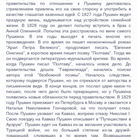
правительства по отношению к Пушкину диктовалась
стремлением привлечь его на свою сторону и употребить в
качестве глашатая казенных идей. С 1827 года Пушкин ведет
праздную жизнь, задумывается над устройством семейной
жизни. В 1828 году он делает попытку вступить в брак с
Анной Олениной. Попытка эта расстроилась по вине самого
Пушкина. В эти годы выходят в печать многие его
произведения. В это время он пишет неоконченный роман
"Арап Петра Великого", продолжает писать "Евгения
Онегина", в короткое время пишет поэму "Полтава". Тогда же
он подвергается литературно-журнальной критике. Во время,
когда Пушкин писал "Полтаву", началось новое дело. До
правительства дошла "Гавриилиада", начались поиски
автора этой "безбожной поэмы". Началось следствие,
которому подвергся Пушкин, но он отрекался от авторства в
письменном виде. В конце концов, он послал царю какое-то
письмо, после чего дело было прекращено, но у Пушкина
появились новые обязанности перед правительством. В 1829
году Пушкин приезжает из Петербурга в Москву и сватается к
Наталье Николаевне Гончаровой, на что получает отказ.
После Пушкин уезжает на Кавказ, вопреки отказу Николая I.
Свою поездку на Кавказ Пушкин описывает в "Путешествии в
Арзрум". Пушкин едет на Кавказ из-за желания участвовать в
Турецкой войне, но по большей степени из-за друзей-
товарищей, служивших в то время там. Возвращение