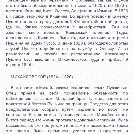
его не была обременительной, он смог с 1820 г. по 1823 г.
посетить Каменку, Киев, Одессу, Аккерманн и Измаил. В 1823
г. Пушкин вернулся в Кишинев. Во время поездок в Каменку
Пушкин попал в среду деятелей Южного тайного общества,
где он близко познакомился с декабристами. Там он
закончил свою повесть "Кавказский пленник". Годы,
проведенные в Кишиневе были годами политического роста
Пушкина на идеях Руссо. В июне 1823 г. благодаря хлопотам
друзей Пушкин перебирается на службу в Одессу. Из-за
разногласий на службе по распоряжению Александра
Пушкин был выслан в Михайловское, куда и прибыл 9
августа 1824 г.
МИХАЙЛОВСКОЕ (1824 - 1826)
В это время в Михайловском находилась семья Пушкиных.
Отец принял на себя полицейские обязанности по
наблюдению за сыном. Младший брат Пушкина занимался
подготовкой бегства Пушкина за границу. Средства для этого
предполагалось собрать путем изданий, но побег не
состоялся. Вскоре семья Пушкина уехала из Михайловского.
В этот период его жизнь протекала довольно спокойна, была
насыщена только прогулками и новыми знакомствами. Также
это время было временем усиленного творчества и