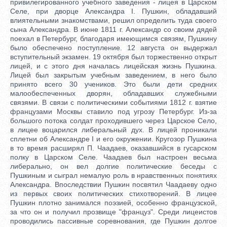
привилегированного учебного заведения - лицея в Царском
Селе, при дворце Александра I. Пушкин, обладавший
влиятельными знакомствами, решил определить туда своего
сына Александра. В июне 1811 г. Александр со своим дядей
поехал в Петербург, благодаря имеющимся связям, Пушкину
было обеспечено поступление. 12 августа он выдержал
вступительный экзамен. 19 октября был торжественно открыт
лицей, и с этого дня началась лицейская жизнь Пушкина.
Лицей был закрытым учебным заведением, в него было
принято всего 30 учеников. Это были дети средних
малообеспеченных дворян, обладавших служебными
связями. В связи с политическими событиями 1812 г. взятие
французами Москвы ставило под угрозу Петербург. Из-за
большого потока солдат проходившего через Царское Село,
в лицее воцарился либеральный дух. В лицей проникали
сплетни об Александре I и его окружении. Кругозор Пушкина
в то время расширял П. Чаадаев, оказавшийся в гусарском
полку в Царском Селе. Чаадаев был настроен весьма
либерально, он вел долгие политические беседы с
Пушкиным и сыграл немалую роль в нравственных понятиях
Александра. Впоследствии Пушкин посвятил Чаадаеву одно
из первых своих политических стихотворений. В лицее
Пушкин плотно занимался поэзией, особенно французской,
за что он и получил прозвище "француз". Среди лицеистов
проводились пассивные соревнования, где Пушкин долгое