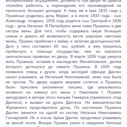
материальные затруднения, должность при дворе не давала
спокойно работать, а переиздание его произведений не
приносило больших доходов. К тому же в мае 1832 года у
Пушкиных родилась дочь Мария, а в июле 1833 года - сын
Александр, позднее, 1835 году родится сын Григорий и 1836
году - дочь Наталья. В Петербурге жили сами Пушкины и две
сестры жены. Для того, чтобы содержать такую большую
семью и давать ей возможность вести широкую светскую
жизнь, Пушкин прибегает к займу, и залогам драгоценностей.
Долг у него составлял 60 тыс. рублей, и ему пришлось
прибегнуть к помощи государства, чем он оказался
окончательно привязан ко двору. В марте 1836 года умерла
мать Пушкина, оставив в наследство Михайловское, дележ
которого дотянулся до смерти Пушкина. В 1835 году
появился повод к дуэли, когда молодой офицер Дантес
начал ухаживать за Натальей Николаевной, чему она была
не против. По двору ходили мерзкие сплетни и Пушкину
было прислано анонимное письмо, где указывалось
косвенно на измену его жены с Николаем I. Пушкин
заподозрил в авторе этого письме Геккерна (приемного отца
Дантеса) и вызвал на дуэль Дантеса. Но вмешательство
Жуковского предотвратило дуэль. По настоянию Пушкина
Дантес женился на одной из сестер Натальи Николаевны
Гончаровой. Но и после брака Дантес продолжал ухаживать
за женой поэта. Вскоре Пушкин узнал о свидании Натальи