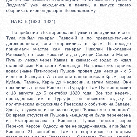
Людмила" уже находились в печати, а выпуск своего
сборника стихов он доверил Всеволожскому.
НА ЮГЕ (1820 - 1824)
По прибытии в Екатеринослав Пушкин простудился и слег.
Туда прибыл генерал Раевский и по предварительной
договоренности, они отправились в Крым. В поездке
принимали участие сам генерал Николай Николаевич
Раевский, его сын Николай и две дочери Софья и Мария.
Путь их лежал через Кавказ, в кавказских водах их ждал
старший сын Раевского Александр. На кавказских горячих
водах (ныне Пятигорске) Пушкин провел два месяца - с 5
июня по 5 августа. А затем они направились в Крым, через
Кубань, Тамань, Керчь до Феодосии, а затем морем. Они
поселились в доме Ришелье в Гурзуфе. Там Пушкин прожил
с 18 августа до 5 сентября 1820 года. Все три недели,
проведенные им в Гурзуфе, он посвятил отдыху и
политическим дискуссиям с Раевским о событиях на Западе.
Здесь, в Гурзуфе, и появилась идея "Кавказского пленника".
Во время отсутствия Пушкина канцелярия была перенесена
из Екатеринослава в Кишинев. Пушкин поехал через
Перекоп, Херсон, Одессу, нигде не задерживаясь, и прибыл в
Кишинев 21 сентября. Там он встретился со старым
товарищем еще по "Арзамасу" - Орловым. Так как служба