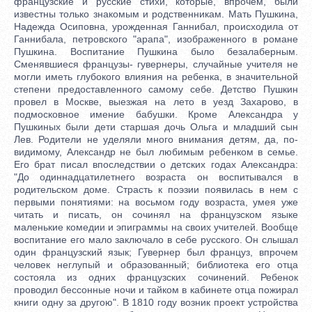
французские и русские стихи, которые, впрочем, были
известны только знакомым и родственникам. Мать Пушкина,
Надежда Осиповна, урожденная Ганнибал, происходила от
Ганнибала, петровского "арапа", изображенного в романе
Пушкина. Воспитание Пушкина было безалаберным.
Сменявшиеся французы- гувернеры, случайные учителя не
могли иметь глубокого влияния на ребенка, в значительной
степени предоставленного самому себе. Детство Пушкин
провел в Москве, выезжая на лето в уезд Захарово, в
подмосковное имение бабушки. Кроме Александра у
Пушкиных были дети старшая дочь Ольга и младший сын
Лев. Родители не уделяли много внимания детям, да, по-
видимому, Александр не был любимым ребенком в семье.
Его брат писал впоследствии о детских годах Александра:
"До одиннадцатилетнего возраста он воспитывался в
родительском доме. Страсть к поэзии появилась в нем с
первыми понятиями: на восьмом году возраста, умея уже
читать и писать, он сочинял на французском языке
маленькие комедии и эпиграммы на своих учителей. Вообще
воспитание его мало заключало в себе русского. Он слышал
один французский язык; Гувернер был француз, впрочем
человек неглупый и образованный; библиотека его отца
состояла из одних французских сочинений. Ребенок
проводил бессонные ночи и тайком в кабинете отца пожирал
книги одну за другою". В 1810 году возник проект устройства