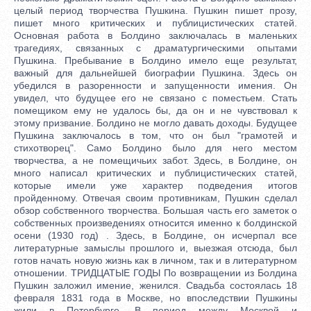
целый период творчества Пушкина. Пушкин пишет прозу,
пишет много критических и публицистических статей.
Основная работа в Болдино заключалась в маленьких
трагедиях, связанных с драматургическими опытами
Пушкина. Пребывание в Болдино имело еще результат,
важный для дальнейшей биографии Пушкина. Здесь он
убедился в разоренности и запущенности имения. Он
увидел, что будущее его не связано с поместьем. Стать
помещиком ему не удалось бы, да он и не чувствовал к
этому призвание. Болдино не могло давать доходы. Будущее
Пушкина заключалось в том, что он был "грамотей и
стихотворец". Само Болдино было для него местом
творчества, а не помещичьих забот. Здесь, в Болдине, он
много написал критических и публицистических статей,
которые имели уже характер подведения итогов
пройденному. Отвечая своим противникам, Пушкин сделал
обзор собственного творчества. Большая часть его заметок о
собственных произведениях относится именно к болдинской
осени (1930 год) . Здесь, в Болдине, он исчерпал все
литературные замыслы прошлого и, выезжая отсюда, был
готов начать новую жизнь как в личном, так и в литературном
отношении. ТРИДЦАТЫЕ ГОДЫ По возвращении из Болдина
Пушкин заложил имение, женился. Свадьба состоялась 18
февраля 1831 года в Москве, но впоследствии Пушкины
жили в Петербурге. В период между Москвой и