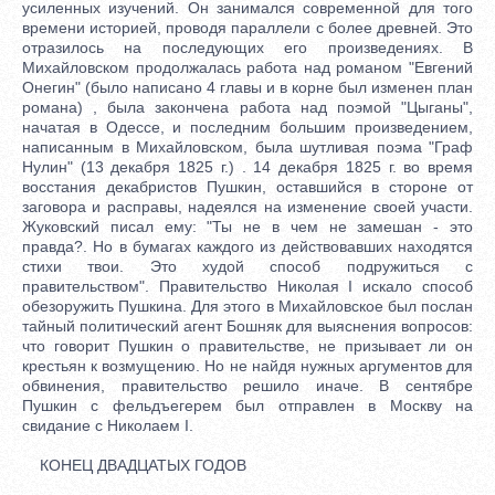
усиленных изучений. Он занимался современной для того
времени историей, проводя параллели с более древней. Это
отразилось на последующих его произведениях. В
Михайловском продолжалась работа над романом "Евгений
Онегин" (было написано 4 главы и в корне был изменен план
романа) , была закончена работа над поэмой "Цыганы",
начатая в Одессе, и последним большим произведением,
написанным в Михайловском, была шутливая поэма "Граф
Нулин" (13 декабря 1825 г.) . 14 декабря 1825 г. во время
восстания декабристов Пушкин, оставшийся в стороне от
заговора и расправы, надеялся на изменение своей участи.
Жуковский писал ему: "Ты не в чем не замешан - это
правда?. Но в бумагах каждого из действовавших находятся
стихи твои. Это худой способ подружиться с
правительством". Правительство Николая I искало способ
обезоружить Пушкина. Для этого в Михайловское был послан
тайный политический агент Бошняк для выяснения вопросов:
что говорит Пушкин о правительстве, не призывает ли он
крестьян к возмущению. Но не найдя нужных аргументов для
обвинения, правительство решило иначе. В сентябре
Пушкин с фельдъегерем был отправлен в Москву на
свидание с Николаем I.
КОНЕЦ ДВАДЦАТЫХ ГОДОВ