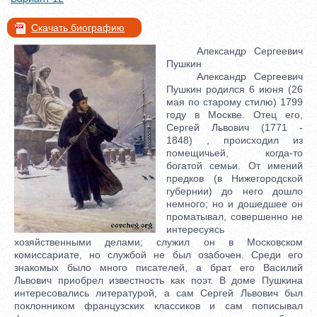
Скачать биографию
Александр Сергеевич
Пушкин
Александр Сергеевич
Пушкин родился 6 июня (26
мая по старому стилю) 1799
году в Москве. Отец его,
Сергей Львович (1771 -
1848) , происходил из
помещичьей, когда-то
богатой семьи. От имений
предков (в Нижегородской
губернии) до него дошло
немного; но и дошедшее он
проматывал, совершенно не
интересуясь
хозяйственными делами; служил он в Московском
комиссариате, но службой не был озабочен. Среди его
знакомых было много писателей, а брат его Василий
Львович приобрел известность как поэт. В доме Пушкина
интересовались литературой, а сам Сергей Львович был
поклонником французских классиков и сам пописывал