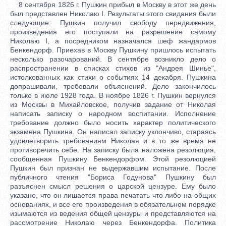
8 сентября 1826 г. Пушкин прибыл в Москву в этот же день
был представлен Николаю I. Результаты этого свидания были
следующие: Пушкин получил свободу передвижения,
произведения его поступали на разрешение самому
Николаю I, а посредником назначался шеф жандармов
Бенкендорф. Приехав в Москву Пушкину пришлось испытать
несколько разочарований. В сентябре возникло дело о
распространении в списках стихов из "Андрея Шинье",
истолкованных как стихи о событиях 14 декабря. Пушкина
допрашивали, требовали объяснений. Дело закончилось
только в июле 1928 года. В ноябре 1826 г. Пушкин вернулся
из Москвы в Михайловское, получив задание от Николая
написать записку о народном воспитании. Исполнение
требование должно было носить характер политического
экзамена Пушкина. Он написал записку уклончиво, стараясь
удовлетворить требованиям Николая и в то же время не
противоречить себе. На записку была наложена резолюция,
сообщенная Пушкину Бенкендорфом. Этой резолюцией
Пушкин был признан не выдержавшим испытание. После
публичного чтения "Бориса Годунова" Пушкину был
разъяснен смысл решения о царской цензуре. Ему было
указано, что он лишается права печатать что либо на общих
основаниях, и все его произведения в обязательном порядке
изымаются из ведения общей цензуры и представляются на
рассмотрение Николаю через Бенкендорфа. Политика