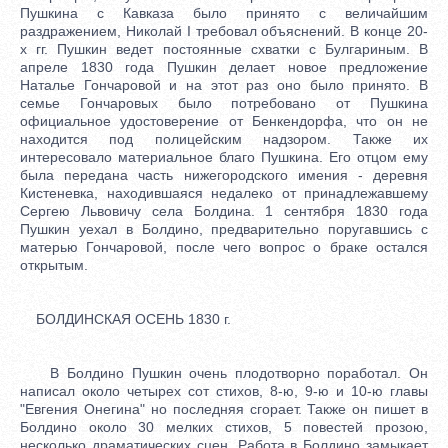
Пушкина с Кавказа было принято с величайшим
раздражением, Николай I требовал объяснений. В конце 20-
х гг. Пушкин ведет постоянные схватки с Булгариным. В
апреле 1830 года Пушкин делает новое предложение
Наталье Гончаровой и на этот раз оно было принято. В
семье Гончаровых было потребовано от Пушкина
официальное удостоверение от Бенкендорфа, что он не
находится под полицейским надзором. Также их
интересовало материальное благо Пушкина. Его отцом ему
была передана часть нижегородского имения - деревня
Кистеневка, находившаяся недалеко от принадлежавшему
Сергею Львовичу села Болдина. 1 сентября 1830 года
Пушкин уехал в Болдино, предварительно поругавшись с
матерью Гончаровой, после чего вопрос о браке остался
открытым.
БОЛДИНСКАЯ ОСЕНЬ 1830 г.
В Болдино Пушкин очень плодотворно поработал. Он
написал около четырех сот стихов, 8-ю, 9-ю и 10-ю главы
"Евгения Онегина" но последняя сгорает. Также он пишет в
Болдино около 30 мелких стихов, 5 повестей прозою,
несколько драматических сцен. Работа в Болдино замыкает