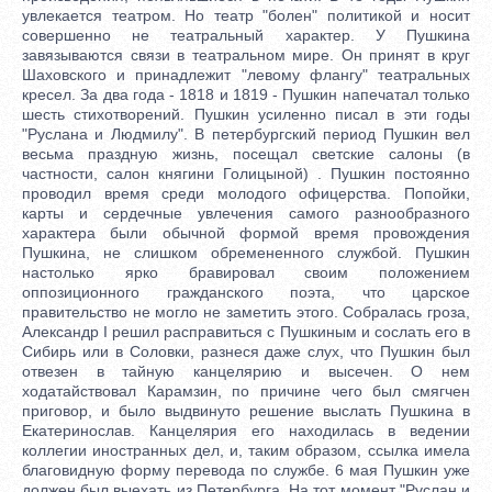
увлекается театром. Но театр "болен" политикой и носит
совершенно не театральный характер. У Пушкина
завязываются связи в театральном мире. Он принят в круг
Шаховского и принадлежит "левому флангу" театральных
кресел. За два года - 1818 и 1819 - Пушкин напечатал только
шесть стихотворений. Пушкин усиленно писал в эти годы
"Руслана и Людмилу". В петербургский период Пушкин вел
весьма праздную жизнь, посещал светские салоны (в
частности, салон княгини Голицыной) . Пушкин постоянно
проводил время среди молодого офицерства. Попойки,
карты и сердечные увлечения самого разнообразного
характера были обычной формой время провождения
Пушкина, не слишком обремененного службой. Пушкин
настолько ярко бравировал своим положением
оппозиционного гражданского поэта, что царское
правительство не могло не заметить этого. Собралась гроза,
Александр I решил расправиться с Пушкиным и сослать его в
Сибирь или в Соловки, разнеся даже слух, что Пушкин был
отвезен в тайную канцелярию и высечен. О нем
ходатайствовал Карамзин, по причине чего был смягчен
приговор, и было выдвинуто решение выслать Пушкина в
Екатеринослав. Канцелярия его находилась в ведении
коллегии иностранных дел, и, таким образом, ссылка имела
благовидную форму перевода по службе. 6 мая Пушкин уже
должен был выехать из Петербурга. На тот момент "Руслан и