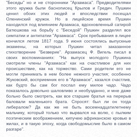
"Беседы" но и не сторонники "Арзамаса". Предводителями
этого кружка были баснописец Крылов и Гредич. Пушкин
ценил обоих этих людей и впоследствии посещал
Оленинский кружок. Но в лицейское время Пушкин
находился под влиянием Арзамаса, вдохновленный сатирой
Батюшкова на борьбу с "Беседой" Пушкин разделял все
симпатии и антипатии "Арзамаса". Срок пребывания в лицее
кончился летом 1817 года. 9 июня состоялись выпускные
экзамены, на которых Пушкин читал заказанное
стихотворение "Безверие". Арзамасец Ф. Вигель писал в
своих воспоминаниях: "На выпуск молодого Пушкина
смотрели члены "Арзамаса" как на счастливое для них
происшествие, как на торжество. Сами родители его не
могли принимать в нем более нежного участия; особенно
Жуковский, восприемник его в "Арзамасе", казался счастлив,
как будто бы сам бог послал ему милое чадо. Чадо
показалось довольно шаловливо и необузданно, и мне даже
больно было смотреть, как все старшие братья на перерыв
баловали маленького брата. Спросят: был ли он тогда
либералом? Да как же не быть восемнадцатилетнему
мальчику, который только что вырвался на волю, с пылким
поэтическим воображением, кипучею африканскою кровью в
жилах, и в такую эпоху, когда свободомыслие было в самом
разгаре".