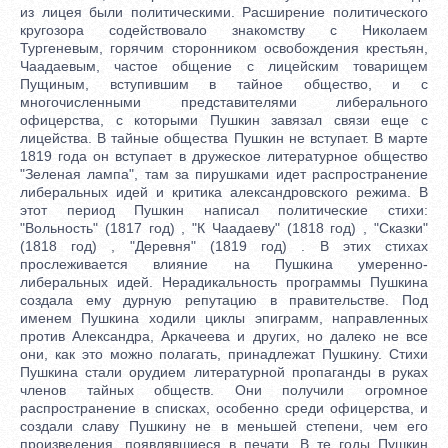
из лицея были политическими. Расширение политического
кругозора содействовало знакомству с Николаем
Тургеневым, горячим сторонником освобождения крестьян,
Чаадаевым, частое общение с лицейским товарищем
Пущиным, вступившим в тайное общество, и с
многочисленными представителями либерального
офицерства, с которыми Пушкин завязал связи еще с
лицейства. В тайные общества Пушкин не вступает. В марте
1819 года он вступает в дружеское литературное общество
"Зеленая лампа", там за пирушками идет распространение
либеральных идей и критика александровского режима. В
этот период Пушкин написал политические стихи:
"Вольность" (1817 год) , "К Чаадаеву" (1818 год) , "Сказки"
(1818 год) , "Деревня" (1819 год) . В этих стихах
прослеживается влияние на Пушкина умеренно-
либеральных идей. Нерадикальность программы Пушкина
создала ему дурную репутацию в правительстве. Под
именем Пушкина ходили циклы эпиграмм, направленных
против Александра, Аркачеева и других, но далеко не все
они, как это можно полагать, принадлежат Пушкину. Стихи
Пушкина стали орудием литературной пропаганды в руках
членов тайных обществ. Они получили огромное
распространение в списках, особенно среди офицерства, и
создали славу Пушкину не в меньшей степени, чем его
произведения, появлявшиеся в печати. В те годы Пушкин