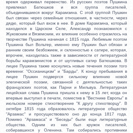
время одерживал первенство. Из русских поэтов Пушкина
привлекал Батюшков и вся группа писателей,
объединившиеся вокруг Карамзина. С этой группой Пушкин
был связан через семейные отношения, в частности, через
дядю, который был вхож в нее. В доме Карамзина, который
находился в Царском Селе, Александр познакомился с
Жуковским и Вяземским, их влияние особенно отразилось на
творчестве Пушкина начиная с 1815 года. Любимым поэтом
Пушкина был Вольтер, именно ему Пушкин был обязан и
ранним своим безбожием, и склонностью к сатире, которая,
впрочем, находилась также в зависимости от литературной
борьбы карамзинистов и от шутливых сатир Батюшкова. В
лицее Пушкина также коснулись новые течения поэзии того
времени: "Оссианицизм" и "Барды". К концу пребывания в
лицее Пушкин подвергся сильному влиянию новой
элегической поэзии, связанной с деятельностью таких
французских поэтов, как Парни и Мильвуа. Литературная
лицейская слава Пушкина пришла к нему в 15 лет, когда он
впервые выступил в печати, поместив в "Вестнике Европы" в
июльском номере стихотворение "К другу стихотворцу". В
октябре 1815 года образовалось литературное общество
"Арзамас" и просуществовало оно до конца 1817 года.
Помимо "Арзамаса" и "Беседы" были еще литературные
общества. Одним из них был кружок писателей,
собиравшихся у Оленина. Там собирались противники