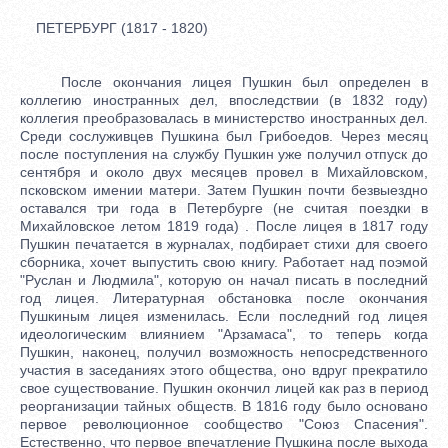
ПЕТЕРБУРГ (1817 - 1820)
После окончания лицея Пушкин был определен в
коллегию иностранных дел, впоследствии (в 1832 году)
коллегия преобразовалась в министерство иностранных дел.
Среди сослуживцев Пушкина был Грибоедов. Через месяц
после поступления на службу Пушкин уже получил отпуск до
сентября и около двух месяцев провел в Михайловском,
псковском имении матери. Затем Пушкин почти безвыездно
оставался три года в Петербурге (не считая поездки в
Михайловское летом 1819 года) . После лицея в 1817 году
Пушкин печатается в журналах, подбирает стихи для своего
сборника, хочет выпустить свою книгу. Работает над поэмой
"Руслан и Людмила", которую он начал писать в последний
год лицея. Литературная обстановка после окончания
Пушкиным лицея изменилась. Если последний год лицея
идеологическим влиянием "Арзамаса", то теперь когда
Пушкин, наконец, получил возможность непосредственного
участия в заседаниях этого общества, оно вдруг прекратило
свое существование. Пушкин окончил лицей как раз в период
реорганизации тайных обществ. В 1816 году было основано
первое революционное сообщество "Союз Спасения".
Естественно, что первое впечатление Пушкина после выхода