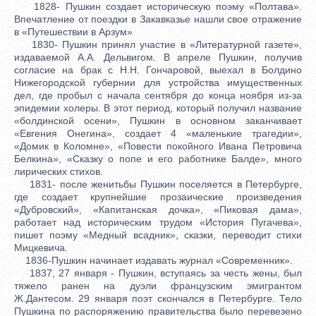
1828- Пушкин создает историческую поэму «Полтава».
Впечатление от поездки в Закавказье нашли свое отражение
в «Путешествии в Арзум»
1830- Пушкин принял участие в «Литературной газете»,
издаваемой А.А. Дельвигом. В апреле Пушкин, получив
согласие на брак с Н.Н. Гончаровой, выехал в Болдино
Нижегородской губернии для устройства имущественных
дел, где пробыл с начала сентября до конца ноября из-за
эпидемии холеры. В этот период, который получил название
«болдинской осени», Пушкин в основном заканчивает
«Евгения Онегина», создает 4 «маленькие трагедии»,
«Домик в Коломне», «Повести покойного Ивана Петровича
Белкина», «Сказку о попе и его работнике Балде», много
лирических стихов.
1831- после женитьбы Пушкин поселяется в Петербурге,
где создает крупнейшие прозаические произведения
«Дубровский», «Капитанская дочка», «Пиковая дама»,
работает над историческим трудом «История Пугачева»,
пишет поэму «Медный всадник», сказки, переводит стихи
Мицкевича.
1836-Пушкин начинает издавать журнал «Современник».
1837, 27 января - Пушкин, вступаясь за честь жены, был
тяжело ранен на дуэли французским эмигрантом
Ж.Дантесом. 29 января поэт скончался в Петербурге. Тело
Пушкина по распоряжению правительства было перевезено