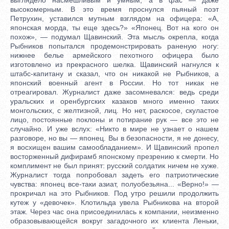
высокомерным. В это время проснулся пьяный поэт
Петрухин, уставился мутным взглядом на офицера: «А,
японская морда, ты еще здесь?» «Японец. Вот на кого он
похож», — подумал Щавинский. Эта мысль окрепла, когда
Рыбников попытался продемонстрировать раненую ногу:
нижнее белье армейского пехотного офицера было
изготовлено из прекрасного шелка. Щавинский нагнулся к
штабс-капитану и сказал, что он никакой не Рыбников, а
японский военный агент в России. Но тот никак не
отреагировал. Журналист даже засомневался: ведь среди
уральских и оренбургских казаков много именно таких
монгольских, с желтизной, лиц. Но нет, раскосое, скуластое
лицо, постоянные поклоны и потирание рук — все это не
случайно. И уже вслух: «Никто в мире не узнает о нашем
разговоре, но вы — японец. Вы в безопасности, я не донесу,
я восхищен вашим самообладанием». И Щавинский пропел
восторженный дифирамб японскому презрению к смерти. Но
комплимент не был принят: русский солдатик ничем не хуже.
Журналист тогда попробовал задеть его патриотические
чувства: японец все-таки азиат, полуобезьяна... «Верно!» —
прокричал на это Рыбников. Под утро решили продолжить
кутеж у «девочек». Клотильда увела Рыбникова на второй
этаж. Через час она присоединилась к компании, неизменно
образовывающейся вокруг загадочного их клиента Леньки,