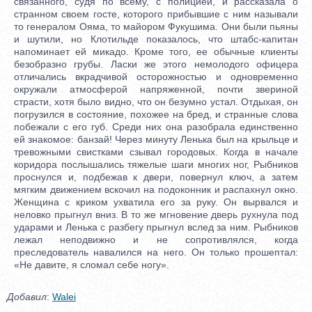
связанного, судя по всему, с полицией, и рассказала о
странном своем госте, которого прибывшие с ним называли
то генералом Ояма, то майором Фукушима. Они были пьяны
и шутили, но Клотильде показалось, что штабс-капитан
напоминает ей микадо. Кроме того, ее обычные клиенты
безобразно грубы. Ласки же этого немолодого офицера
отличались вкрадчивой осторожностью и одновременно
окружали атмосферой напряженной, почти звериной
страсти, хотя было видно, что он безумно устал. Отдыхая, он
погрузился в состояние, похожее на бред, и странные слова
побежали с его губ. Среди них она разобрала единственно
ей знакомое: банзай! Через минуту Ленька был на крыльце и
тревожными свистками сзывал городовых. Когда в начале
коридора послышались тяжелые шаги многих ног, Рыбников
проснулся и, подбежав к двери, повернул ключ, а затем
мягким движением вскочил на подоконник и распахнул окно.
Женщина с криком ухватила его за руку. Он вырвался и
неловко прыгнул вниз. В то же мгновение дверь рухнула под
ударами и Ленька с разбегу прыгнул вслед за ним. Рыбников
лежал неподвижно и не сопротивлялся, когда
преследователь навалился на него. Он только прошептал:
«Не давите, я сломал себе ногу».
Добавил
:
Walei