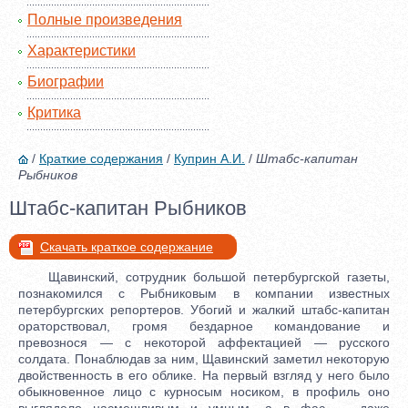
Полные произведения
Характеристики
Биографии
Критика
/
Краткие содержания
/
Куприн А.И.
/
Штабс-капитан
Рыбников
Штабс-капитан Рыбников
Скачать краткое содержание
Щавинский, сотрудник большой петербургской газеты,
познакомился с Рыбниковым в компании известных
петербургских репортеров. Убогий и жалкий штабс-капитан
ораторствовал, громя бездарное командование и
превознося — с некоторой аффектацией — русского
солдата. Понаблюдав за ним, Щавинский заметил некоторую
двойственность в его облике. На первый взгляд у него было
обыкновенное лицо с курносым носиком, в профиль оно
выглядело насмешливым и умным, а в фас — даже