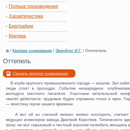
Полные произведения
Характеристики
Биографии
Критика
/
Краткие содержания
/
Эренбург И.Г.
/
Оттепель
Оттепель
Скачать краткое содержание
В клубе крупного промышленного города — аншлаг. Зал набит
люди стоят в проходах. Событие незаурядное: опубликов
молодого местного писателя. Участники читательской кон
хвалят дебютанта: трудовые будни отражены точно и ярко. Гер
— воистину герои нашего времени.
А вот об их «личной жизни» можно поспорить, считает 
ведущих инженеров завода Дмитрий Коротеев. Типического зде
грош: не мог серьезный и честный агроном полюбить женщину 
и кокетливую, с которой у него нет общих духовных инте