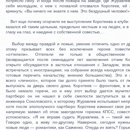
потрясло Лену. И когда после пожара на заводе, где Журавлев
себя молодцом, о нем с похвалой отозвался Коротеев, ей 
крикнуть: «Вы ничего не знаете о нем. Это бездушный человек!»
Вот еще почему огорчило ее выступление Коротеева а клубе: 
казался ей таким цельным, предельно честным и на людях, и в 
глазу на глаз, и наедине с собственной совестью...
Выбор между правдой и ложью, умение отличить одно от д
этому призывает всех без исключения героев повест
«оттепели». Оттепели не только в общественном 
(возвращается после семнадцати лет заключения отчим Ко
открыто обсуждаются в застолье отношения с Западом, воз
встречаться с иностранцами; на собрании всегда находятся см
готовые перечить начальству, мнению большинства). Это и 
всего «личного», которое так долго принято было таить от л
выпускать за дверь своего дома. Коротеев — фронтовик, в ж
было немало горечи, но и ему этот выбор дается мучите
партбюро он не нашел в себе смелости заступиться за 
инженера Соколовского, к которому Журавлев испытывает непр
хотя после злополучного партбюро Коротеев изменил свое р
напрямую заявил об этом завотделом горкома КПСС, совест
успокоилась: «Я не вправе судить Журавлева, я — такой же,
Говорю одно, а живу по-другому. Наверное, сегодня нужны
новые люди — романтики, как Савченко. Откуда их взять? Горьк