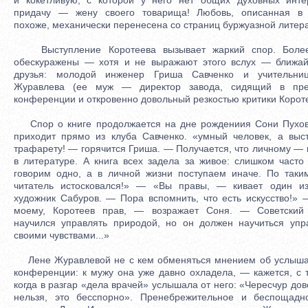
придачу — жену своего товарища! Любовь, описанная в 
похоже, механически перенесена со страниц буржуазной литер
Выступление Коротеева вызывает жаркий спор. Более
обескуражены — хотя и не выражают этого вслух — ближа
друзья: молодой инженер Гриша Савченко и учительни
Журавлева (ее муж — директор завода, сидящий в пре
конференции и откровенно довольный резкостью критики Короте
Спор о книге продолжается на дне рождениия Сони Пухов
приходит прямо из клуба Савченко. «умный человек, а выс
трафарету! — горячится Гриша. — Получается, что личному — 
в литературе. А книга всех задела за живое: слишком част
говорим одно, а в личной жизни поступаем иначе. По таки
читатель истосковался!» — «Вы правы, — кивает один из
художник Сабуров. — Пора вспомнить, что есть искусство!» 
моему, Коротеев прав, — возражает Соня. — Советский 
научился управлять природой, но он должен научиться упр
своими чувствами...»
Лене Журавлевой не с кем обменяться мнением об услыш
конференции: к мужу она уже давно охладела, — кажется, с т
когда в разгар «дела врачей» услышала от него: «Чересчур дов
нельзя, это бесспорно». Пренебрежительное и беспощад