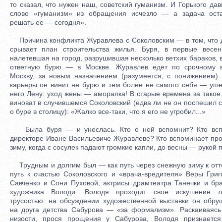
то сказал, что нужен наш, советский гуманизм. И Горького дав
слово «гуманизм» из обращения исчезло — а задача ост
решать ее — сегодня».
Причина конфликта Журавлева с Соколовским — в том, что 
срывает план строительства жилья. Буря, в первые весе
налетевшая на город, разрушившая несколько ветхих бараков, 
ответную бурю — в Москве. Журавлев едет по срочному 
Москву, за новым назначением (разумеется, с понижением).
карьеры он винит не бурю и тем более не самого себя — уш
него Лену: уход жены — аморалка! В старые времена за такое.
виноват в случившемся Соколовский (едва ли не он поспешил 
о буре в столицу): «Жалко все-таки, что я его не угробил...»
Была буря — и унеслась. Кто о ней вспомнит? Кто всп
директоре Иване Васильевиче Журавлеве? Кто вспоминает п
зиму, когда с сосулек падают громкие капли, до весны — рукой п
Трудным и долгим был — как путь через снежную зиму к от
путь к счастью Соколовского и «врача-вредителя» Веры Григ
Савченко и Сони Пуховой, актрисы драмтеатра Танечки и бр
художника Володи. Володя проходит свое искушение 
трусостью: на обсуждении художественной выставки он обру
на друга детства Сабурова — «за формализм». Раскаиваясь
низости, прося прощения у Сабурова, Володя признаетс