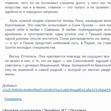
главном, чего он не осознавал слишком долго: у него нет та
искусстве, как и в жизни, главное — это талант, а не громкие
идейности и народных запросах.
Быть нужной людям стремится теперь Лена, нашедшая внов
Коротеевым. Это чувство испытывает и Соня Пухова — она пр
самой себе в любви к Савченко. В любви, побеждающей исп
временем, и пространством: едва успели они с Гришей прив
одной разлуке (после института Соню распределили на завод 
— а тут и Грише предстоит неблизкий путь, в Париж, на стажи
группе молодых специалистов.
Весна. Оттепель. Она чувствуется повсюду, ее ощущают все: и
не верил в нее, и те, кто ее ждал — как Соколовский, едущий 
навстречу с дочерью Машенькой, Мэри, балериной из Брюсселя
ему не знакомой и самой родной, с которой он мечтал увиде
жизнь.
Добавил
:
z1x2c3v6b5n4m8m95ef21d1g5r21gc1vb5rf4gadf2g1a5e121g5daf15
Сохранить
/ Краткие содержания / Эренбург И.Г. / Оттепель