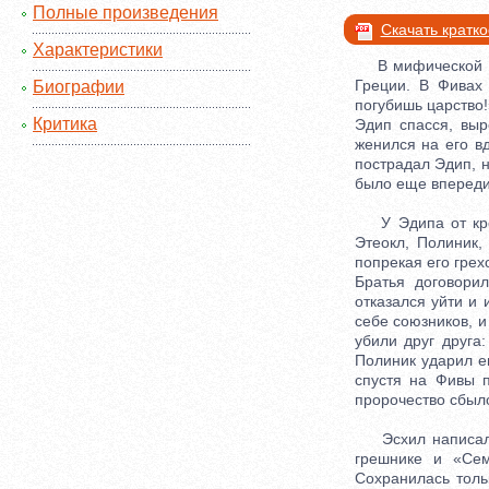
Полные произведения
Скачать кратк
Характеристики
В мифической Гр
Греции. В Фивах
Биографии
погубишь царство!
Критика
Эдип спасся, выр
женился на его вд
пострадал Эдип, 
было еще впереди
У Эдипа от кров
Этеокл, Полиник,
попрекая его грех
Братья договори
отказался уйти и
себе союзников, 
убили друг друга
Полиник ударил е
спустя на Фивы 
пророчество сбыл
Эсхил написал о
грешнике и «Сем
Сохранилась толь