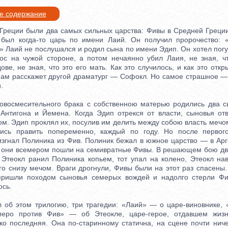
ое содержание
еции были два самых сильных царства: Фивы в Средней Греции
 был когда-то царь по имени Лаий. Он получил пророчество:
» Лаий не послушался и родил сына по имени Эдип. Он хотел пог
ос на чужой стороне, а потом нечаянно убил Лаия, не зная, чт
ове, не зная, что это его мать. Как это случилось, и как это откры
нам расскажет другой драматург — Софокл. Но самое страшное —
.
осмесительного брака с собственною матерью родились два сы
 Антигона и Йемена. Когда Эдип отрекся от власти, сыновья отв
ом. Эдип проклял их, посулив им делить между собою власть мечом
лись править попеременно, каждый по году. Но после первог
 изгнал Полиника из Фив. Полиник бежал в южное царство — в Арг
и они всемером пошли на семивратные Фивы. В решающем бою дв
: Этеокл ранил Полиника копьем, тот упал на колено, Этеокл нав
го снизу мечом. Враги дрогнули, Фивы были на этот раз спасены.
пришли походом сыновья семерых вождей и надолго стерли Фи
ось.
б этом трилогию, три трагедии: «Лаий» — о царе-виновнике, 
еро против Фив» — об Этеокле, царе-герое, отдавшем жизн
ко последняя. Она по-старинному статична, на сцене почти ниче