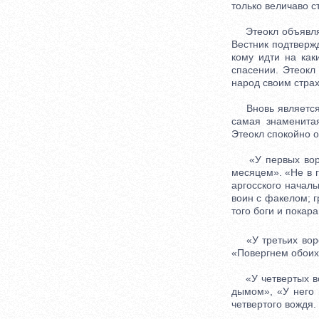
только величаво с
Этеокл объявляет
Вестник подтверж
кому идти на как
спасении. Этеокл
народ своим стра
Вновь является в
самая знаменита
Этеокл спокойно о
«У первых ворот
месяцем». «Не в г
аргосского начал
воин с факелом; г
того боги и покар
«У третьих ворот
«Повергнем обоих 
«У четвертых во
дымом», «У него 
четвертого вождя.