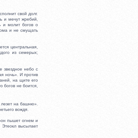
полнит свой долг.
ь и мечут жребий,
ь и молит богов о
дома и не смущать
ется центральная,
дого из семерых;
 звездное небо с
ая ночь». И против
аней, на щите его
о богов не боится,
 лезет на башню».
ретьего вождя.
он пышет огнем и
И Этеокл высылает