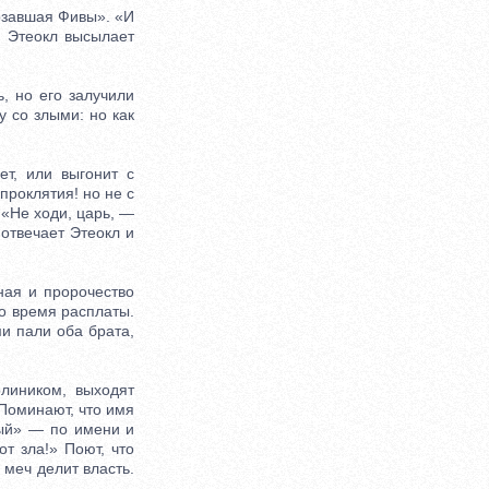
рзавшая Фивы». «И
И Этеокл высылает
 но его залучили
у со злыми: но как
т, или выгонит с
проклятия! но не с
 «Не ходи, царь, —
отвечает Этеокл и
ая и пророчество
о время расплаты.
ми пали оба брата,
иником, выходят
 Поминают, что имя
ный» — по имени и
 зла!» Поют, что
а меч делит власть.