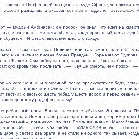
 красавец Парфенопей, на щите его чудо-Сфинкс, загадками те
нашелся разгадчик, а рисованная нам и подавно нестрашна». 
 — мудрый Амфиарай: он пророк, он знал, что идет на смерть,
 щит, и знаков на нем нет». «Горько, когда праведный делит судьб
 и сбудется». И Этеокл высылает шестого вождя.
т — сам твой брат Полиник: или сам умрет, или тебя убье
ы его; а на щите его писана богиня Правды». «Горе нам от Эдипова 
, а с Фивами. Сам пойду на него, царь на царя, брат на брата». —
ратскую кровь грех проливать». — «Лучше смерть, чем позор», — 
ко хор: женщины в мрачной песне предчувствуют беду, помин
 пасть!» — и проклятие Эдипа: «Власть — мечом делить!»; пришл
ит вестник с вестью: шесть побед у шести ворот, а перед седьмы
— конец царскому роду фиванскому!
ребальный плач. Вносят носилки с убитыми Этеоклом и Пол
ры Антигона и Йемена. Сестры заводят причитания, хор им вторит.
Велеславный», поминают, что имя Полиника значит «Многобран
 сраженный!» — «Убит убивший!» — «УМЫСЛИВ зло!» — «Терпя от
 царя, у сестер два брата, а не стало ни одного: так бывает, когд
 заканчивается трагедия.