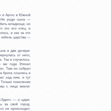
 и Аргос в Южной
 «Не роди сына —
убить младенца; но
о это его отец, и
лось, и как за это
 гибель царства —
на и две дочери:
ернулись от него,
. Так и случилось.
о же года Этеокл
ос. Там он собрал
а брата сошлись и
ис над ним, и тут
 Только поколение
вы с лица земли:
«Эдип» — о царе-
ь за свой город.
го не происходит;