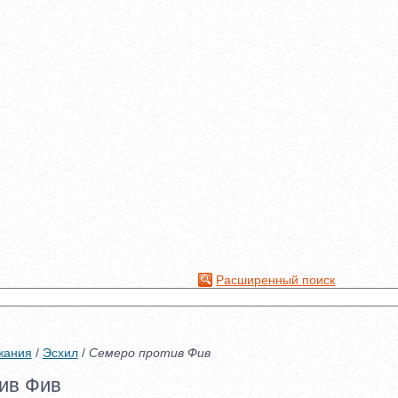
Расширенный поиск
жания
/
Эсхил
/
Семеро против Фив
ив Фив