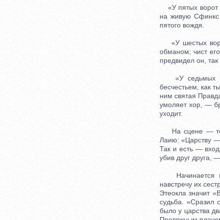
«У пятых ворот —
на живую Сфинкс 
пятого вождя.
«У шестых ворот
обманом; чист его
предвидел он, так
«У седьмых воро
бесчестьем, как т
ним святая Правда
умоляет хор, — б
уходит.
На сцене — толь
Лаию: «Царству —
Так и есть — вход
убив друг друга, 
Начинается пог
навстречу их сест
Этеокла значит «
судьба. «Сразил
было у царства два
Протяжным плачем