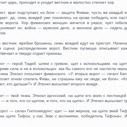
тоит царь, приходит и уходит вестник и жалостно стенает хор.
: враг подступает, но боги — защита Фивам; пусть же каждый ис
дает: да, семь вождей уже поклялись на крови победить или паст
ие ворота. Хор фиванских женщин мечется в ужасе, чует гибел
 унимает их: война — мужское дело, а женское дело — сидеть 
хом.
естник: жребии брошены, семь вождей идут на приступ. Начина
я сцена: распределение ворот. Вестник пугающе описывает каж
твечает и твердо отдает приказы.
 — герой Тидей: шлем с гривою, щит с колокольцами, на щите
риве сила и не в колокольцах: как бы самого его не настигла черн
ьника Этеокл посылает фиванского. «У вторых ворот — гигант Кап
розит огнем спалить Фивы, не страшны ему ни люди, ни боги». «Кт
ают; кто дальше?» И Этеокл высылает второго вождя.
 — твой тезка, Этеокл аргосский, на щите его воин с лестницей
— и того, кто со щитом, и того, кто на щите». И Этеокл высылает т
рот — силач Гиппомедонт: щит — как жернов, на щите змей Тиф
на щите Тифон, у нас Зевс с молниями, победитель Тифона». 