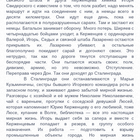
Свидерского с известием о том, что полк разбит, надо менять
маршрут и идти на соединение с ним, а немцы всего в
десяти километрах. Они идут еще день, пока не
располагаются в полуразрушенных сараях. Там и застают их
немцы. Батальон занимает оборону. Много потерь. Ширяев с
четырнадцатью бойцами уходит, а Керженцев с ординарцем
Валерой, Игорь, Седых и связной штаба Лазаренко остаются
прикрывать их. Лазаренко убивают, а остальные
благополучно покидают сарай и догоняют своих. Это
нетрудно, так как по дороге тянутся отступающие в
беспорядке части. Они пытаются искать своих: полк,
дивизию, армию, но это невозможно. Отступление.
Переправа через Дон. Так они доходят до Сталинграда.
В Сталинграде они останавливаются у Марьи
Кузьминичны, сестры бывшего Игоревого командира роты в
запасном полку, и заживают давно забытой мирной жизнью.
Разговоры с хозяйкой и её мужем Николаем Николаевичем,
чай с вареньем, прогулки с соседской девушкой Люсей,
которая напоминает Юрию Керженцеву о его любимой, тоже
Люсе, купание в Волге, библиотека — все это настоящая
мирная жизнь. Игорь выдает себя за сапера и вместе с
Керженцевым попадает в резерв, в группу особого
назначения. Их работа — подготовить к взрыву
промышленные объекты города. Но мирная жизнь