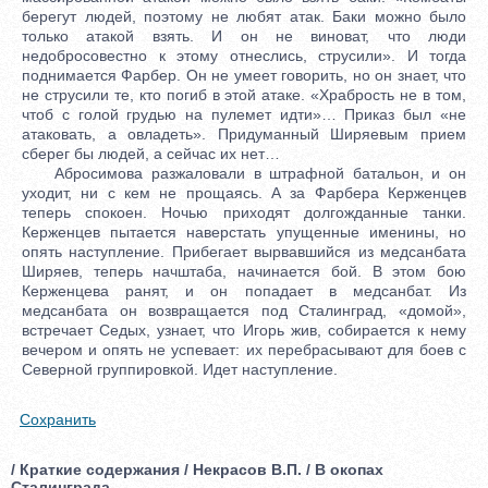
берегут людей, поэтому не любят атак. Баки можно было
только атакой взять. И он не виноват, что люди
недобросовестно к этому отнеслись, струсили». И тогда
поднимается Фарбер. Он не умеет говорить, но он знает, что
не струсили те, кто погиб в этой атаке. «Храбрость не в том,
чтоб с голой грудью на пулемет идти»… Приказ был «не
атаковать, а овладеть». Придуманный Ширяевым прием
сберег бы людей, а сейчас их нет…
Абросимова разжаловали в штрафной батальон, и он
уходит, ни с кем не прощаясь. А за Фарбера Керженцев
теперь спокоен. Ночью приходят долгожданные танки.
Керженцев пытается наверстать упущенные именины, но
опять наступление. Прибегает вырвавшийся из медсанбата
Ширяев, теперь начштаба, начинается бой. В этом бою
Керженцева ранят, и он попадает в медсанбат. Из
медсанбата он возвращается под Сталинград, «домой»,
встречает Седых, узнает, что Игорь жив, собирается к нему
вечером и опять не успевает: их перебрасывают для боев с
Северной группировкой. Идет наступление.
Сохранить
/ Краткие содержания / Некрасов В.П. / В окопах
Сталинграда