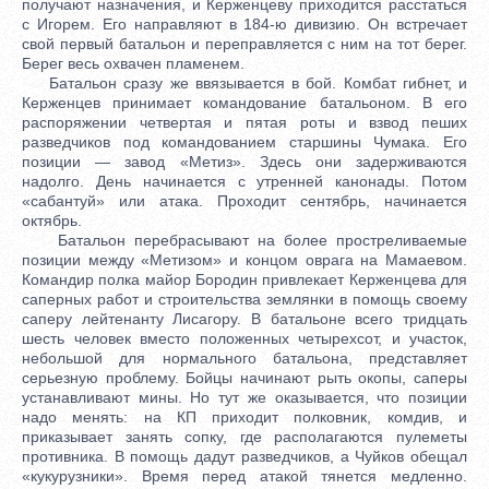
получают назначения, и Керженцеву приходится расстаться
с Игорем. Его направляют в 184-ю дивизию. Он встречает
свой первый батальон и переправляется с ним на тот берег.
Берег весь охвачен пламенем.
Батальон сразу же ввязывается в бой. Комбат гибнет, и
Керженцев принимает командование батальоном. В его
распоряжении четвертая и пятая роты и взвод пеших
разведчиков под командованием старшины Чумака. Его
позиции — завод «Метиз». Здесь они задерживаются
надолго. День начинается с утренней канонады. Потом
«сабантуй» или атака. Проходит сентябрь, начинается
октябрь.
Батальон перебрасывают на более простреливаемые
позиции между «Метизом» и концом оврага на Мамаевом.
Командир полка майор Бородин привлекает Керженцева для
саперных работ и строительства землянки в помощь своему
саперу лейтенанту Лисагору. В батальоне всего тридцать
шесть человек вместо положенных четырехсот, и участок,
небольшой для нормального батальона, представляет
серьезную проблему. Бойцы начинают рыть окопы, саперы
устанавливают мины. Но тут же оказывается, что позиции
надо менять: на КП приходит полковник, комдив, и
приказывает занять сопку, где располагаются пулеметы
противника. В помощь дадут разведчиков, а Чуйков обещал
«кукурузники». Время перед атакой тянется медленно.