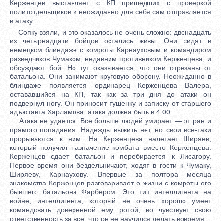
Керженцев выставляет с КП пришедших с проверкой
политотдельщиков и неожиданно для себя сам отправляется
в атаку.
Сопку взяли, и это оказалось не очень сложно: двенадцать
из четырнадцати бойцов остались живы. Они сидят в
немецком блиндаже с комроты Карнауховым и командиром
разведчиков Чумаком, недавним противником Керженцева, и
обсуждают бой. Но тут оказывается, что они отрезаны от
батальона. Они занимают круговую оборону. Неожиданно в
блиндаже появляется ординарец Керженцева Валера,
остававшийся на КП, так как за три дня до атаки он
подвернул ногу. Он приносит тушенку и записку от старшего
адъютанта Харламова: атака должна быть в 4.00.
Атака не удается. Все больше людей умирает — от ран и
прямого попадания. Надежды выжить нет, но свои все-таки
прорываются к ним. На Керженцева налетает Ширяев,
который получил назначение комбата вместо Керженцева.
Керженцев сдает батальон и перебирается к Лисагору.
Первое время они бездельничают, ходят в гости к Чумаку,
Ширяеву, Карнаухову. Впервые за полтора месяца
знакомства Керженцев разговаривает о жизни с комроты его
бывшего батальона Фарбером. Это тип интеллигента на
войне, интеллигента, который не очень хорошо умеет
командовать доверенной ему ротой, но чувствует свою
ответственность за все, что он не научился делать вовремя.