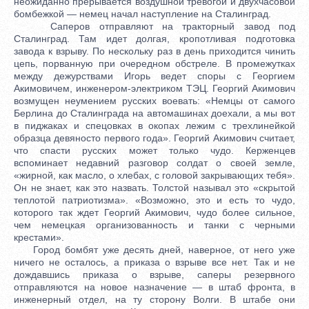
неожиданно прерывается воздушной тревогой и двухчасовой
бомбежкой — немец начал наступление на Сталинград.
Саперов отправляют на тракторный завод под
Сталинград. Там идет долгая, кропотливая подготовка
завода к взрыву. По нескольку раз в день приходится чинить
цепь, порванную при очередном обстреле. В промежутках
между дежурствами Игорь ведет споры с Георгием
Акимовичем, инженером-электриком ТЭЦ. Георгий Акимович
возмущен неумением русских воевать: «Немцы от самого
Берлина до Сталинграда на автомашинах доехали, а мы вот
в пиджаках и спецовках в окопах лежим с трехлинейкой
образца девяносто первого года». Георгий Акимович считает,
что спасти русских может только чудо. Керженцев
вспоминает недавний разговор солдат о своей земле,
«жирной, как масло, о хлебах, с головой закрывающих тебя».
Он не знает, как это назвать. Толстой называл это «скрытой
теплотой патриотизма». «Возможно, это и есть то чудо,
которого так ждет Георгий Акимович, чудо более сильное,
чем немецкая организованность и танки с черными
крестами».
Город бомбят уже десять дней, наверное, от него уже
ничего не осталось, а приказа о взрыве все нет. Так и не
дождавшись приказа о взрыве, саперы резервного
отправляются на новое назначение — в штаб фронта, в
инженерный отдел, на ту сторону Волги. В штабе они