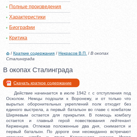
Полные произведения
Характеристики
Биографии
Критика
/
Краткие содержания
/
Некрасов В.П.
/
В окопах
Сталинграда
В окопах Сталинграда
Скачать краткое содержание
Действие начинается в июле 1942 г. с отступления под
Осколом. Немцы подошли к Воронежу, и от только что
вырытых оборонительных укреплений полк отходит без
единого выстрела, а первый батальон во главе с комбатом
Ширяевым остается для прикрытия. В помощь комбату
остается и главный герой повествования лейтенант
Керженцев. Отлежав положенные два дня, снимается и
первый батальон. По дороге они неожиданно встречают
связного штаба и друга Керженцева химика Игоря