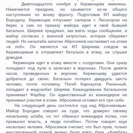
Девятнадцатого ноября у Керженцева именины.
Намечается праздник, но срывается из-за общего
наступления по всему фронту. Подготовив КП майору
Бородину, Керженцев отпускает саперов с Лисагором на
берег, а сам по приказу майора идет в свой бывший
батальон. Ширяев придумал, как взять ходы сообщения, и
майор согласен с военной хитростью, которая сбережет
людей. Но начштаба капитан Абросимов настаивает на атаке
«в лоб». Он является на КП Ширяева следом за
Керженцевым и отправляет батальон в атаку, не слушая
доводов.
Керженцев идет в атаку вместе с солдатами. Они сразу
попадают под пули и залегают в воронках. После девяти
часов, проведенных в воронке, Керженцеву удается
добраться до своих. Батальон потерял двадцать шесть
человек, почти половину. Погиб Карнаухов. Раненный,
попадает в медсанбат Ширяев. Командование батальоном
принимает Фарбер. Он единственный из командиров не
принимал участия в атаке. Абросимов оставил его при себе.
На следующий день состоялся суд над Абросимовым.
Майор Бородин говорит на суде, что доверял своему
начальнику штаба, но тот обманул командира полка, «он
превысил власть, а люди погибли». Потом говорят еще
несколько человек. Абросимов считает, что был прав, только
массированной атакой можно было взять баки. «Комбаты