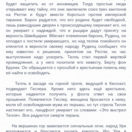
будет защитить их от иноземцев. Тогда простые люди
открывают ему тайну, что они заключили союз трех кантонов
на Рютли и будут вместе бороться против имперской
тирании. Барон радуется, что его родина будет свободной,
лишь равнодушие дворян к происходящему омрачает его, но
он умирает с надеждой, что и рыцари дадут присягу на
верность Швейцарии. Вбегает племянник барона, Руденц, он
опоздал к постели умирающего, но над телом покойного он
клянется в верности своему народу. Руденц сообщает, что
ему известно о решении, принятом на Рютли, но час
выступления надо ускорить. Телль стал первой жертвой
промедления, а у него похитили его невесту, Берту фон
Брунек. Он обращается с просьбой к крестьянам помочь ему
её найти и освободить.
Телль в засаде на горной тропе, ведущей в Кюснахт,
поджидает Геслера. Кроме него здесь ещё крестьяне,
которые надеются получить у фохта ответ на свои
прошения. Появляется Геслер, женщина бросается к нему,
моля об освобождении мужа из тюрьмы, но тут стрела Телля
настигает его, ландфохт умирает со словами: «Это выстрел
Телля». Все радуются смерти тирана.
На вершинах гор зажигаются сигнальные огни, народ Ури
вооружается и бросается рушить крепость Иго Ури в