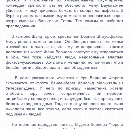
комендант крепости чуть не обесчестил жену. Баумгартен
убил его, и ему пришлось бежать от солдат ландсфохта. В
бурю с риском для жизни ему помогает переправиться через
озеро смельчак Вильгельм Телль. Тем самым он избегает
преследования.
В кантоне Швиц горюет крестьянин Вернер Штауффахер.
Ему угрожает наместник края. Он обещает лишить его жилья
и хозяйства только за то, что ему не понравилось, в каком
достатке тот живет. Жена Вернера советует ему отправиться
в Ури, там тоже найдутся люди, недовольные властью
фохтов-чужеземцев. Хоть она и женщина, но понимает, что в
борьбе против общего врага надо объединяться.
В доме уважаемого человека в Ури Вернера Фюрста
скрывается от фохта Ланденберга Арнольд Мельхталь из
Унтервальдена. У него по приказу наместника хотели
отобрать пару волов, сопротивляясь, он перебил
автрийскому солдату палец и вынужден был, как преступник,
бежать из родного дома. Тогда его отцу за провинность сына
выкололи глаза, все отняли, дали посох и пустили скитаться
под окнами людей.
Но терпение народа кончилось. В доме Вернера Фюрста