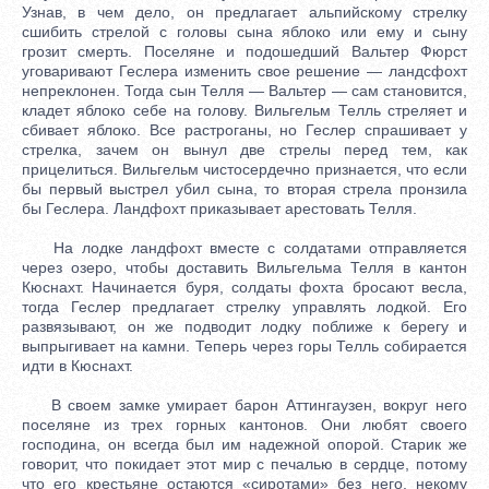
Узнав, в чем дело, он предлагает альпийскому стрелку
сшибить стрелой с головы сына яблоко или ему и сыну
грозит смерть. Поселяне и подошедший Вальтер Фюрст
уговаривают Геслера изменить свое решение — ландсфохт
непреклонен. Тогда сын Телля — Вальтер — сам становится,
кладет яблоко себе на голову. Вильгельм Телль стреляет и
сбивает яблоко. Все растроганы, но Геслер спрашивает у
стрелка, зачем он вынул две стрелы перед тем, как
прицелиться. Вильгельм чистосердечно признается, что если
бы первый выстрел убил сына, то вторая стрела пронзила
бы Геслера. Ландфохт приказывает арестовать Телля.
На лодке ландфохт вместе с солдатами отправляется
через озеро, чтобы доставить Вильгельма Телля в кантон
Кюснахт. Начинается буря, солдаты фохта бросают весла,
тогда Геслер предлагает стрелку управлять лодкой. Его
развязывают, он же подводит лодку поближе к берегу и
выпрыгивает на камни. Теперь через горы Телль собирается
идти в Кюснахт.
В своем замке умирает барон Аттингаузен, вокруг него
поселяне из трех горных кантонов. Они любят своего
господина, он всегда был им надежной опорой. Старик же
говорит, что покидает этот мир с печалью в сердце, потому
что его крестьяне остаются «сиротами» без него, некому