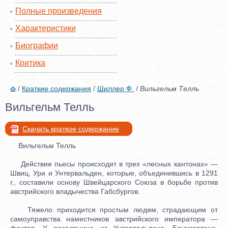
Полные произведения
Характеристики
Биографии
Критика
/
Краткие содержания
/
Шиллер Ф.
/
Вильгельм Телль
Вильгельм Телль
Скачать краткое содержание
Вильгельм Телль
Действие пьесы происходит в трех «лесных кантонах» —
Швиц, Ури и Унтервальден, которые, объединившись в 1291
г., составили основу Швейцарского Союза в борьбе против
австрийского владычества Габсбургов.
Тяжело приходится простым людям, страдающим от
самоуправства наместников австрийского императора —
фохтов. У поселянина из Унтервальдена, Баумгартена,