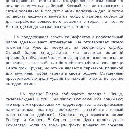
договариваются Мельхталь, Штауффахер и сам хозяин о
начале совместных действий. Каждый из них отправится к
своим поселянам и обсудит с ними положение дел, а потом
по десять надежных мужей от каждого кантона соберутся
для выработки совместного решения в горах, на поляне
Рютли, где сходятся границы трех кантонов.
Не поддерживает власть ландсфохтов и владетельный
барон здешних мест Аттингаузен. Он отговаривает своего
племянника Руденца поступать на австрийскую службу.
Старый барон догадывается, что является истинной
причиной, побудившей племянника принять такое постыдное
решение, — это любовь к богатой австрийской наследнице
Берте фон Брунек, но это не является серьезной причиной
для мужчины, чтобы изменить своей родине. Смущенный
прозорливостью дяди Руденц не находит ответа, но все же
покидает замок.
На поляне Рютли собираются поселяне Швица,
Унтервальдена и Ури. Они заключают союз. Все понимают,
что мирными средствами им не договориться с австрийскими
наместниками, поэтому необходимо разработать точный
план военных действий. Сначала надо захватить замки
Росберг и Сарнен. В Сарнен легко будет проникнуть в
Рождество, когда по традиции фохту принято от поселян