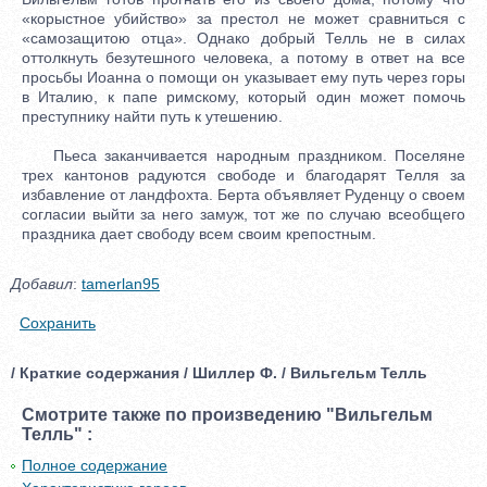
«корыстное убийство» за престол не может сравниться с
«самозащитою отца». Однако добрый Телль не в силах
оттолкнуть безутешного человека, а потому в ответ на все
просьбы Иоанна о помощи он указывает ему путь через горы
в Италию, к папе римскому, который один может помочь
преступнику найти путь к утешению.
Пьеса заканчивается народным праздником. Поселяне
трех кантонов радуются свободе и благодарят Телля за
избавление от ландфохта. Берта объявляет Руденцу о своем
согласии выйти за него замуж, тот же по случаю всеобщего
праздника дает свободу всем своим крепостным.
Добавил
:
tamerlan95
Сохранить
/ Краткие содержания / Шиллер Ф. / Вильгельм Телль
Смотрите также по произведению "Вильгельм
Телль" :
Полное содержание