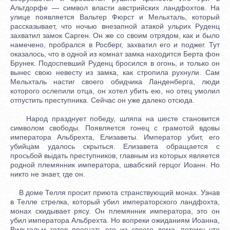
Альтдорфе — символ власти австрийских ландфохтов. На
улице появляется Вальтер Фюрст и Мельхталь, который
рассказывает, что ночью внезапной атакой ульрих Руденц
захватил замок Сарген. Он же со своим отрядом, как и было
намечено, пробрался в Росберг, захватил его и поджег. Тут
оказалось, что в одной из комнат замка находится Берта фон
Брунек. Подоспевший Руденц бросился в огонь, и только он
вынес свою невесту из замка, как стропила рухнули. Сам
Мельхталь настиг своего обидчика Ланденберга, люди
которого ослепили отца, он хотел убить ею, но отец умолил
отпустить преступника. Сейчас он уже далеко отсюда.
Народ празднует победу, шляпа на шесте становится
символом свободы. Появляется гонец с грамотой вдовы
императора Альбрехта, Елизаветы. Император убит, его
убийцам удалось скрыться. Елизавета обращается с
просьбой выдать преступников, главным из которых является
родной племянник императора, швабский герцог Иоанн. Но
никто не знает, где он.
В доме Телля просит приюта странствующий монах. Узнав
в Телле стрелка, который убил императорского ландфохта,
монах скидывает рясу. Он племянник императора, это он
убил императора Альбрехта. Но вопреки ожиданиям Иоанна,
Вильгельм готов прогнать его из своего дома, потому что