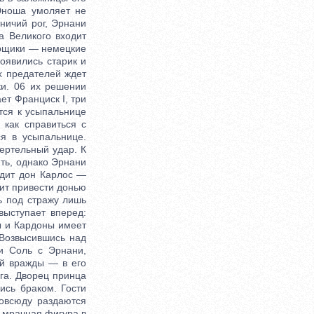
 Юноша умоляет не
тничий рог, Эрнани
а Великого входит
орщики — немецкие
оявились старик и
х предателей ждет
и. 06 их решении
ет Франциск I, три
тся к усыпальнице
 как справиться с
я в усыпальнице.
ертельный удар. К
ить, однако Эрнани
одит дон Карлос —
сит привести донью
ь под стражу лишь
выступает вперед:
ы и Кардоны имеет
 Возвысившись над
и Соль с Эрнани,
ей вражды — в его
га. Дворец принца
ись браком. Гости
овсюду раздаются
 мрачная фигура в