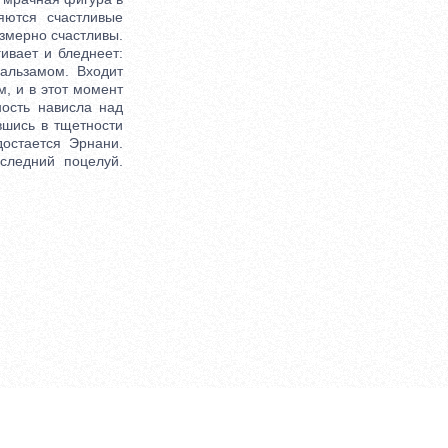
яются счастливые
езмерно счастливы.
ивает и бледнеет:
бальзамом. Входит
м, и в этот момент
ность нависла над
вшись в тщетности
остается Эрнани.
следний поцелуй.