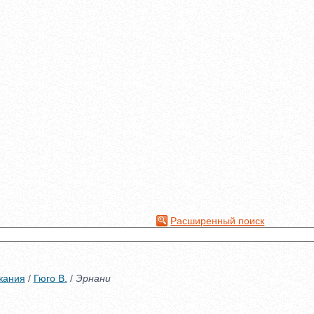
Расширенный поиск
жания
/
Гюго В.
/
Эрнани