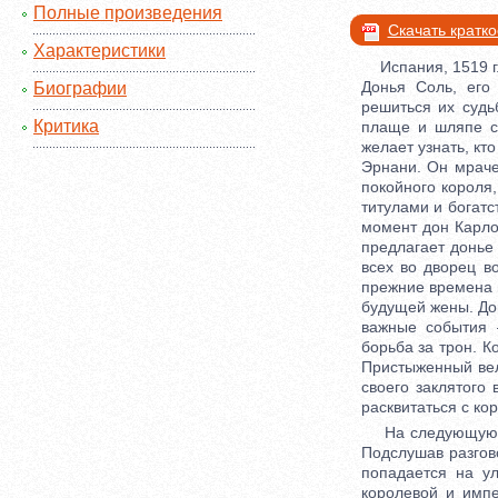
Полные произведения
Скачать кратк
Характеристики
Испания, 1519 г. 
Донья Соль, его
Биографии
решиться их судь
Критика
плаще и шляпе с
желает узнать, кт
Эрнани. Он мраче
покойного короля
титулами и богатс
момент дон Карло
предлагает донье
всех во дворец в
прежние времена н
будущей жены. Дон
важные события 
борьба за трон. К
Пристыженный вел
своего заклятого
расквитаться с ко
На следующую ноч
Подслушав разгов
попадается на ул
королевой и импе