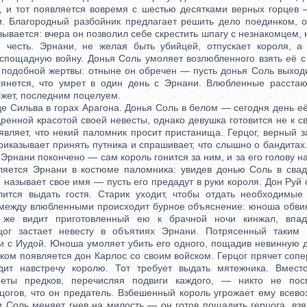
 и тот появляется вовремя с шестью десятками верных горцев 
и. Благородный разбойник предлагает решить дело поединком, 
ывается: вчера он позволил себе скрестить шпагу с незнакомцем, 
 честь. Эрнани, не желая быть убийцей, отпускает короля, а
спощадную войну. Донья Соль умоляет возлюбленного взять её с
 подобной жертвы: отныне он обречен — пусть донья Соль выходи
лянется, что умрет в один день с Эрнани. Влюбленные расстаю
ожет, последним поцелуем.
 Сильва в горах Арагона. Донья Соль в белом — сегодня день её
енной красотой своей невесты, однако девушка готовится не к св
являет, что некий паломник просит пристанища. Герцог, верный з
риказывает принять путника и спрашивает, что слышно о бандитах.
Эрнани покончено — сам король гонится за ним, и за его голову н
ляется Эрнани в костюме паломника: увидев донью Соль в сва
называет свое имя — пусть его предадут в руки короля. Дон Руй о
лится выдать гостя. Старик уходит, чтобы отдать необходимые
 между влюбленными происходит бурное объяснение: юноша обви
же видит приготовленный ею к брачной ночи кинжал, впад
цог застает невесту в объятиях Эрнани. Потрясенный таким 
и с Иудой. Юноша умоляет убить его одного, пощадив невинную д
ом появляется дон Карлос со своим войском. Герцог прячет сопе
дит навстречу королю. Тот требует выдать мятежника. Вмест
реты предков, перечисляя подвиги каждого, — никто не пос
рцогов, что он предатель. Взбешенный король угрожает ему всев
и Соль меняет гнев на милость — он готов пощадить герцога, взя