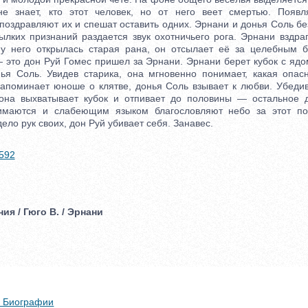
е знает, кто этот человек, но от него веет смертью. Появл
поздравляют их и спешат оставить одних. Эрнани и донья Соль б
ылких признаний раздается звук охотничьего рога. Эрнани вздраг
 у него открылась старая рана, он отсылает её за целебным 
 это дон Руй Гомес пришел за Эрнани. Эрнани берет кубок с ядо
ья Соль. Увидев старика, она мгновенно понимает, какая опас
апоминает юноше о клятве, донья Соль взывает к любви. Убеди
 она выхватывает кубок и отпивает до половины — остальное д
маются и слабеющим языком благословляют небо за этот по
ело рук своих, дон Руй убивает себя. Занавес.
0592
ия / Гюго В. / Эрнани
 + Биографии