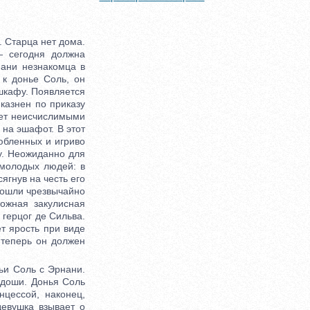
. Старца нет дома.
— сегодня должна
нани незнакомца в
к донье Соль, он
 шкафу. Появляется
казнен по приказу
ает неисчислимыми
 на эшафот. В этот
юбленных и игриво
у. Неожиданно для
 молодых людей: в
ягнув на честь его
изошли чрезвычайно
ожная закулисная
 герцог де Сильва.
т ярость при виде
 теперь он должен
ьи Соль с Эрнани.
адоши. Донья Соль
нцессой, наконец,
девушка взывает о