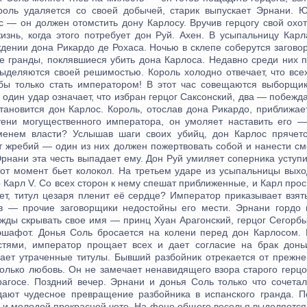
ороль удаляется со своей добычей, старик выпускает Эрнани.
с — он должен отомстить дону Карлосу. Вручив герцогу свой охо
жизнь, когда этого потребует дон Руй. Ахен. В усыпальницу Карл
ждении дона Рикардо де Рохаса. Ночью в склепе соберутся загов
ие гранды, поклявшиеся убить дона Карлоса. Недавно среди них п
ыделяются своей решимостью. Король холодно отвечает, что все
ы только стать императором! В этот час совещаются выборщик
: один удар означает, что избран герцог Саксонский, два — побежда
ановится дон Карлос. Король, отослав дона Рикардо, приближае
тени могущественного императора, он умоляет наставить его —
енем власти? Услышав шаги своих убийц, дон Карлос прячетс
т жребий — один из них должен пожертвовать собой и нанести см
рнани эта честь выпадает ему. Дон Руй умиляет соперника уступ
тот момент бьет колокол. На третьем ударе из усыпальницы вых
Карл V. Со всех сторон к нему спешат приближенные, и Карл про
т, титул цезаря пленит её сердце? Император приказывает взят
в — прочие заговорщики недостойны его мести. Эрнани гордо 
ужды скрывать свое имя — принц Хуан Арагонский, герцог Сегорб
эшафот. Донья Соль бросается на колени перед дон Карлосом.
стями, император прощает всех и дает согласие на брак донь
ает утраченные титулы. Бывший разбойник отрекается от прежн
только любовь. Он не замечает ненавидящего взора старого герцо
рагосе. Поздний вечер. Эрнани и донья Соль только что сочетал
дают чудесное превращение разбойника в испанского гранда. П
 и молодой прекрасной чете. На фоне общего веселья выделяется