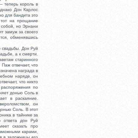
— теперь король в
однако Дон Карлос
но для бандита это
 тот на прощание
 собой, но Эрнани
т замуж за своего
тся, обменявшись
 свадьбы. Дон Руй
адьбе, а к смерти.
аветам старинного
 Паж отвечает, что
азначена награда в
дебном наряде, он
твечает, что никто
 распоряжения по
няет донью Соль в
ает в раскаяние.
вероломством, он
онью Соль. В этот
рника в тайнике за
о ответа дон Руй
меет сказать про
озможными карами,
в в заложницы его