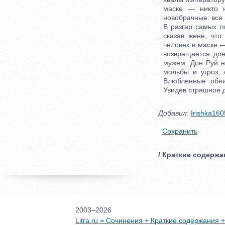
маске — никто н
новобрачные: все 
В разгар самых п
сказав жене, что
человек в маске —
возвращается дон
мужем. Дон Руй н
мольбы и угроз,
Влюбленные обни
Увидев страшное д
Добавил
:
Irishka16
Сохранить
/ Краткие содержан
2003–2026
Litra.ru = Сочинения + Краткие содержания