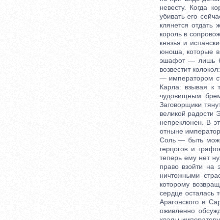
невесту. Когда к
убивать его сейча
клянется отдать 
король в сопрово
князья и испанск
юноша, которые в
эшафот — лишь б
возвестит колокол
— императором ст
Карла: взывая к 
чудовищным брем
Заговорщики тяну
великой радости Э
непреклонен. В э
отныне император 
Соль — быть може
герцогов и графо
теперь ему нет н
право взойти на 
ничтожными стра
которому возвращ
сердце осталась 
Арагонского в Са
оживленно обсуж
хвалы императору