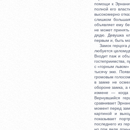
помощи к Эрнани,
полной его власт
высокомерно отказ
слишком большая
объявляет ему бе
не может принять
дядю. Девушка к
первым и, быть м
Замок герцога де
любуется целомудр
Входит паж и объ
гостеприимства, п
с «горным львом» 
тысячу экю. Появ
громовым голосом 
в замке не осме
обороне замка, а
измене — когда 
Вернувшийся гер
сравнивает Эрнан
момент перед замк
картиной и выхо
показывает порт
последнего из ге
но при виде донь