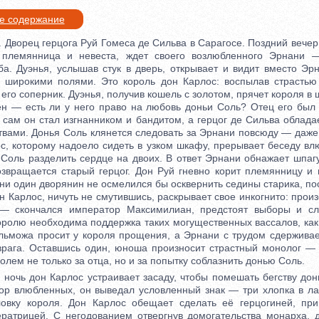
ое содержание
Дворец герцога Руй Гомеса де Сильва в Сарагосе. Поздний вечер
 племянница и невеста, ждет своего возлюбленного Эрнани 
ба. Дуэнья, услышав стук в дверь, открывает и видит вместо Эр
 широкими полями. Это король дон Карлос: воспылав страстью 
о его соперник. Дуэнья, получив кошель с золотом, прячет короля в
н — есть ли у него право на любовь доньи Соль? Отец его был 
, сам он стал изгнанником и бандитом, а герцог де Сильва облад
твами. Донья Соль клянется следовать за Эрнани повсюду — даже
с, которому надоело сидеть в узком шкафу, прерывает беседу вл
 Соль разделить сердце на двоих. В ответ Эрнани обнажает шпаг
озвращается старый герцог. Дон Руй гневно корит племянницу и
и один дворянин не осмелился бы осквернить седины старика, пос
 Карлос, ничуть не смутившись, раскрывает свое инкогнито: про
— скончался император Максимилиан, предстоят выборы и сл
оролю необходима поддержка таких могущественных вассалов, как
ьможа просит у короля прощения, а Эрнани с трудом сдерживае
 врага. Оставшись один, юноша произносит страстный монолог —
ролем не только за отца, но и за попытку соблазнить донью Соль.
ь дон Карлос устраивает засаду, чтобы помешать бегству дон
ор влюбленных, он выведал условленный знак — три хлопка в л
овку короля. Дон Карлос обещает сделать её герцогиней, при
ратрицей. С негодованием отвергнув домогательства монарха, 