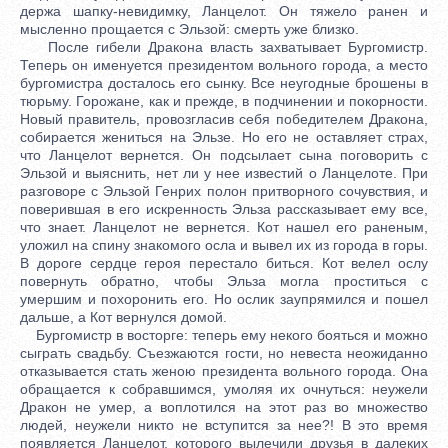
держа шапку-невидимку, Ланцелот. Он тяжело ранен и
мысленно прощается с Эльзой: смерть уже близко.
После гибели Дракона власть захватывает Бургомистр.
Теперь он именуется президентом вольного города, а место
бургомистра досталось его сынку. Все неугодные брошены в
тюрьму. Горожане, как и прежде, в подчинении и покорности.
Новый правитель, провозгласив себя победителем Дракона,
собирается жениться на Эльзе. Но его не оставляет страх,
что Ланцелот вернется. Он подсылает сына поговорить с
Эльзой и выяснить, нет ли у нее известий о Ланцелоте. При
разговоре с Эльзой Генрих полон притворного сочувствия, и
поверившая в его искренность Эльза рассказывает ему все,
что знает. Ланцелот не вернется. Кот нашел его раненым,
уложил на спину знакомого осла и вывел их из города в горы.
В дороге сердце героя перестало биться. Кот велел ослу
повернуть обратно, чтобы Эльза могла проститься с
умершим и похоронить его. Но ослик заупрямился и пошел
дальше, а Кот вернулся домой.
Бургомистр в восторге: теперь ему некого бояться и можно
сыграть свадьбу. Съезжаются гости, но невеста неожиданно
отказывается стать женою президента вольного города. Она
обращается к собравшимся, умоляя их очнуться: неужели
Дракон не умер, а воплотился на этот раз во множество
людей, неужели никто не вступится за нее?! В это время
появляется Ланцелот, которого вылечили друзья в далеких