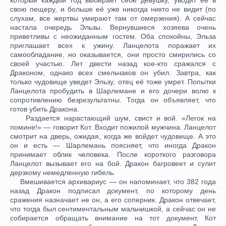
свою пещеру, и больше её уже никогда никто не видит (по
слухам, все жертвы умирают там от омерзения). А сейчас
настала очередь Эльзы. Вернувшиеся хозяева очень
приветливы с неожиданным гостем. Оба спокойны, Эльза
приглашает всех к ужину. Ланцелота поражает их
самообладание, но оказывается, они просто смирились со
своей участью. Лет двести назад кое-кто сражался с
Драконом, однако всех смельчаков он убил. Завтра, как
только чудовище уведет Эльзу, отец её тоже умрет. Попытки
Ланцелота пробудить в Шарлемане и его дочери волю к
сопротивлению безрезультатны. Тогда он объявляет, что
готов убить Дракона.
Раздается нарастающий шум, свист и вой. «Легок на
помине!» — говорит Кот. Входит пожилой мужчина. Ланцелот
смотрит на дверь, ожидая, когда же войдет чудовище. А это
он и есть — Шарлемань поясняет, что иногда Дракон
принимает облик человека. После короткого разговора
Ланцелот вызывает его на бой. Дракон багровеет и сулит
дерзкому немедленную гибель.
Вмешивается архивариус — он напоминает, что 382 года
назад Дракон подписал документ, по которому день
сражения назначает не он, а его соперник. Дракон отвечает,
что тогда был сентиментальным мальчишкой, а сейчас он не
собирается обращать внимание на тот документ. Кот