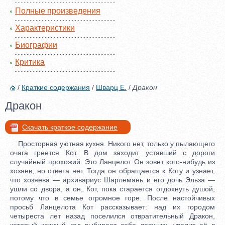
Полные произведения
Характеристики
Биографии
Критика
/
Краткие содержания
/
Шварц Е.
/
Дракон
Дракон
Скачать краткое содержание
Просторная уютная кухня. Никого нет, только у пылающего
очага греется Кот. В дом заходит уставший с дороги
случайный прохожий. Это Ланцелот. Он зовет кого-нибудь из
хозяев, но ответа нет. Тогда он обращается к Коту и узнает,
что хозяева — архивариус Шарлемань и его дочь Эльза —
ушли со двора, а он, Кот, пока старается отдохнуть душой,
потому что в семье огромное горе. После настойчивых
просьб Ланцелота Кот рассказывает: над их городом
четыреста лет назад поселился отвратительный Дракон,
который каждый год выбирает себе девушку, уводит её в