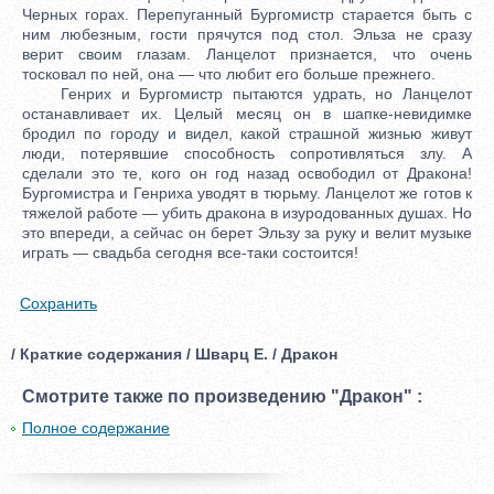
Черных горах. Перепуганный Бургомистр старается быть с
ним любезным, гости прячутся под стол. Эльза не сразу
верит своим глазам. Ланцелот признается, что очень
тосковал по ней, она — что любит его больше прежнего.
Генрих и Бургомистр пытаются удрать, но Ланцелот
останавливает их. Целый месяц он в шапке-невидимке
бродил по городу и видел, какой страшной жизнью живут
люди, потерявшие способность сопротивляться злу. А
сделали это те, кого он год назад освободил от Дракона!
Бургомистра и Генриха уводят в тюрьму. Ланцелот же готов к
тяжелой работе — убить дракона в изуродованных душах. Но
это впереди, а сейчас он берет Эльзу за руку и велит музыке
играть — свадьба сегодня все-таки состоится!
Сохранить
/ Краткие содержания / Шварц Е. / Дракон
Смотрите также по произведению "Дракон" :
Полное содержание