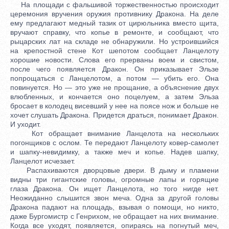
На площади с фальшивой торжественностью происходит
церемония вручения оружия противнику Дракона. На деле
ему предлагают медный тазик от цирюльника вместо щита,
вручают справку, что копье в ремонте, и сообщают, что
рыцарских лат на складе не обнаружили. Но устроившийся
на крепостной стене Кот шепотом сообщает Ланцелоту
хорошие новости. Слова его прерваны воем и свистом,
после чего появляется Дракон. Он приказывает Эльзе
попрощаться с Ланцелотом, а потом — убить его. Она
повинуется. Но — это уже не прощание, а объяснение двух
влюбленных, и кончается оно поцелуем, а затем Эльза
бросает в колодец висевший у нее на поясе нож и больше не
хочет слушать Дракона. Придется драться, понимает Дракон.
И уходит.
Кот обращает внимание Ланцелота на нескольких
погонщиков с ослом. Те передают Ланцелоту ковер-самолет
и шапку-невидимку, а также меч и копье. Надев шапку,
Ланцелот исчезает.
Распахиваются дворцовые двери. В дыму и пламени
видны три гигантские головы, огромные лапы и горящие
глаза Дракона. Он ищет Ланцелота, но того нигде нет.
Неожиданно слышится звон меча. Одна за другой головы
Дракона падают на площадь, взывая о помощи, но никто,
даже Бургомистр с Генрихом, не обращает на них внимание.
Когда все уходят, появляется, опираясь на погнутый меч,