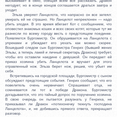
выскакивает в окно, обещая всем все рассказать. Дракон
негодует, но в конце концов соглашается драться завтра и
уходит.
Эльза уверяет Ланцелота, что напрасно он все затеял:
умирать ей не страшно. Но Ланцелот непреклонен — надо
убить злодея. В это время вбегает Кот с сообщением, что
оповестил знакомых кошек и всех своих котят, которые тут же
разнесли по всему городу весть о предстоящем поединке.
Появляется Бургомистр. Он обрушивается на Ланцелота с
упреками и убеждает его уехать как можно скорее.
Вошедший следом сын Бургомистра Генрих (бывший жених
Эльзы, а теперь лакей и личный секретарь Дракона) требует,
чтобы его оставили наедине с девушкой. Он передает ей
приказ хозяина убить Ланцелота и вручает для этого
отравленный нож. Эльза берет нож, решив, что убьет им
себя.
Встретившись на городской площади, Бургомистр с сыном
обсуждают предстоящие события. Генрих сообщает, что его
повелитель очень нервничает. Спрашивает отца, не
сомневается ли тот в победе Дракона. Бургомистр
догадывается, что это тайный допрос по поручению хозяина.
В свою очередь он пытается разузнать у Генриха, не
приказывал ли Дракон «потихонечку тюкнуть господина
Ланцелота», и, не добившись прямого ответа, прекращает
разговор.