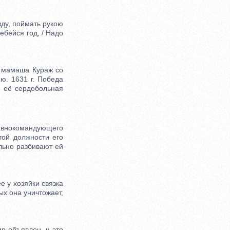
зду, поймать рукою
ребейся год, / Надо
 мамаша Кураж со
ю. 1631 г. Победа
е её сердобольная
авнокомандующего
той должности его
льно разбивают ей
 у хозяйки связка
ых она уничтожает,
р объявлен, и это