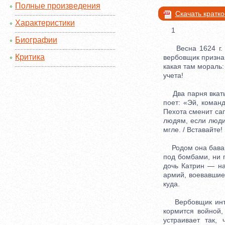
Полные произведения
Скачать кратк
Характеристики
1
Биографии
Весна 1624 г. А
Критика
вербовщик призна
какая там мораль: 
учета!
Два парня вкатыв
поет: «Эй, команд
Пехота сменит сап
людям, если люди 
мгле. / Вставайте!
Родом она баварк
под бомбами, ни 
дочь Катрин — н
армий, воевавшие
куда.
Вербовщик интер
кормится войной,
устраивает так,