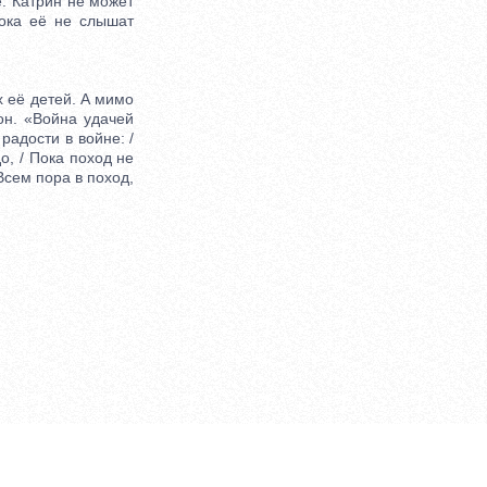
. Катрин не может
пока её не слышат
 её детей. А мимо
он. «Война удачей
радости в войне: /
о, / Пока поход не
 Всем пора в поход,