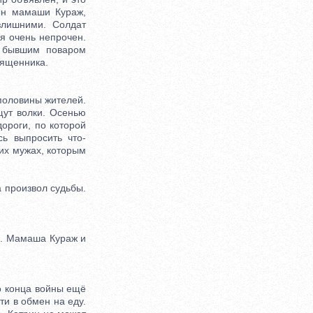
ын мамаши Кураж,
злишними. Солдат
ся очень непрочен.
, бывшим поваром
вященника.
половины жителей.
щут волки. Осенью
дороги, по которой
сь выпросить что-
их мужах, которым
 произвол судьбы.
е. Мамаша Кураж и
о конца войны ещё
ти в обмен на еду.