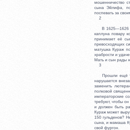
мошенничество с
сына Эйлифа, по
поспевать за свои
2
В 1625—1626 гг.
каплуна повару к
принимает её сы
превосходящих си
матушка Кураж по
храбрости и удаче
Мать и сын рады 
3
Прошли ещё три 
нарушается внеза
заменить лютера
полковой священн
императорские с
требуют, чтобы он
и должен быть ра
Кураж может выруч
150 гульденов? Н
сына, и мамаша Ку
свой фургон.