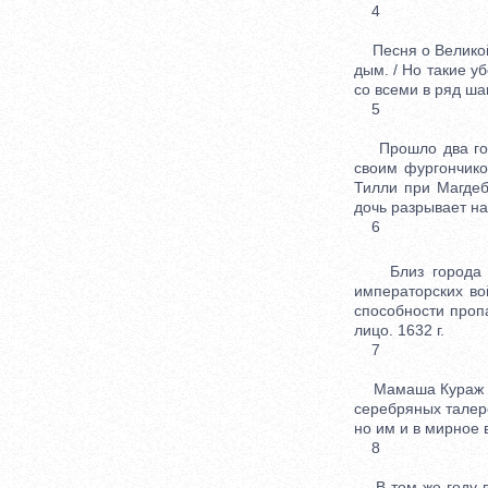
4
Песня о Великой к
дым. / Но такие уб
со всеми в ряд ша
5
Прошло два года
своим фургончико
Тилли при Магдеб
дочь разрывает на
6
Близ города Инг
императорских во
способности проп
лицо. 1632 г.
7
Мамаша Кураж на 
серебряных талеро
но им и в мирное 
8
В том же году в 