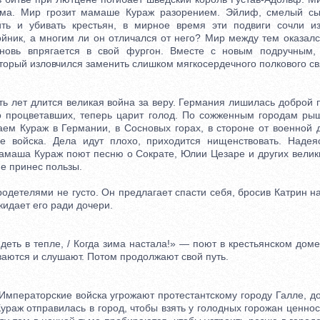
ема. Мир грозит мамаше Кураж разорением. Эйлиф, смелый с
ить и убивать крестьян, в мирное время эти подвиги сочли и
ойник, а многим ли он отличался от него? Мир между тем оказал
овь впрягается в свой фургон. Вместе с новым подручным
торый изловчился заменить слишком мягкосердечного полкового с
лет длится великая война за веру. Германия лишилась доброй 
то процветавших, теперь царит голод. По сожженным городам ры
аем Кураж в Германии, в Сосновых горах, в стороне от военной 
е войска. Дела идут плохо, приходится нищенствовать. Надея
мамаша Кураж поют песню о Сократе, Юлии Цезаре и других велик
е принес пользы.
детелями не густо. Он предлагает спасти себя, бросив Катрин на
идает его ради дочери.
ть в тепле, / Когда зима настала!» — поют в крестьянском дом
аются и слушают. Потом продолжают свой путь.
мператорские войска угрожают протестантскому городу Галле, д
раж отправилась в город, чтобы взять у голодных горожан ценнос