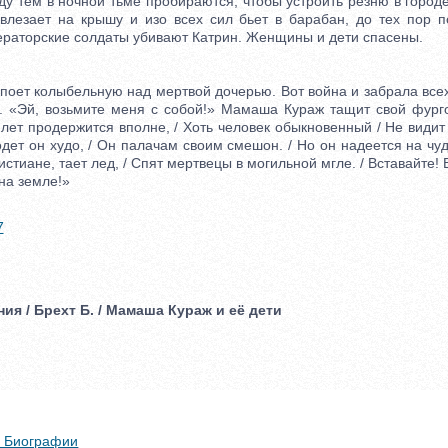
 тем в ночной тьме пробираются, чтобы устроить резню в городе
 влезает на крышу и изо всех сил бьет в барабан, до тех пор 
раторские солдаты убивают Катрин. Женщины и дети спасены.
т колыбельную над мертвой дочерью. Вот война и забрала всех
. «Эй, возьмите меня с собой!» Мамаша Кураж тащит свой фург
лет продержится вполне, / Хоть человек обыкновенный / Не видит 
дет он худо, / Он палачам своим смешон. / Но он надеется на чуд
истиане, тает лед, / Спят мертвецы в могильной мгле. / Вставайте!
 на земле!»
7
ия / Брехт Б. / Мамаша Кураж и её дети
 + Биографии