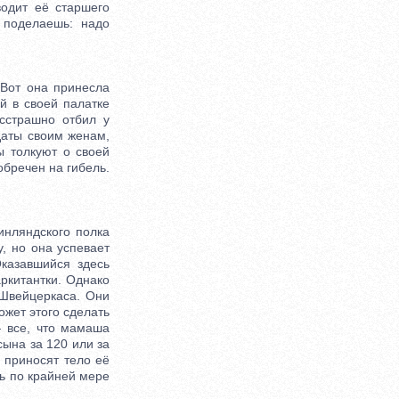
одит её старшего
 поделаешь: надо
Вот она принесла
й в своей палатке
сстрашно отбил у
даты своим женам,
ы толкуют о своей
обречен на гибель.
нляндского полка
, но она успевает
казавшийся здесь
ркитантки. Однако
Швейцеркаса. Они
ожет этого сделать
— все, что мамаша
сына за 120 или за
 приносят тело её
ть по крайней мере