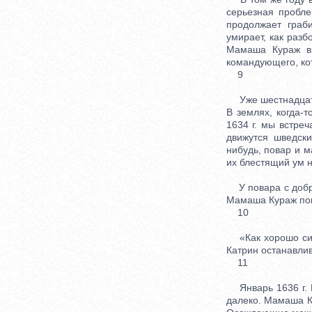
серьезная пробл
продолжает граб
умирает, как разб
Мамаша Кураж вн
командующего, ко
9
Уже шестнадцать 
В землях, когда-
1634 г. мы встреч
движутся шведски
нибудь, повар и 
их блестящий ум н
У повара с добро
Мамаша Кураж пок
10
«Как хорошо сиде
Катрин останавлив
11
Январь 1636 г. И
далеко. Мамаша Ку