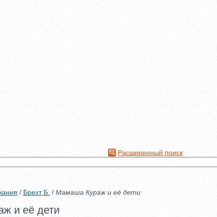
Расширенный поиск
жания
/
Брехт Б.
/
Мамаша Кураж и её дети
ж и её дети