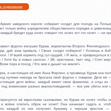
ое содержание
рмия шведского короля собирает солдат для похода на Польш
ют только войну учредителем общественного порядка и цивилизаци
каждый бредет куда хочет, говорит что хочет, ест что хочет — ни пр
ают фургон матушки Кураж, маркитантки Второго Финляндского п
ир, дай знак привала, / Своих солдат побереги! / Успеешь в бой
оги. / И вшей кормить под гул орудий, / И жить, и превращаться в
/ Хотя бы в новых сапогах. / Эй, христиане, тает лед, / Спят ме
 Всем пора в поход, / Кто жив и дышит на земле!»
а, и настоящее её имя Анна Фирлинг, а прозвище Кураж она получ
под пулями никогда не бросала свой фургон с товаром. Дети её 
астоящие дети войны: каждый имеет свою фамилию, и отцы их 
 под знаменами разных вероисповеданий, — все уже убиты или с
есуется её взрослыми сыновьями, но Кураж не хочет, чтобы он
 а войне платить оброк не хочет! Она начинает гадать и, чтоб
 что каждый из них получает бумажку с черным крестом —