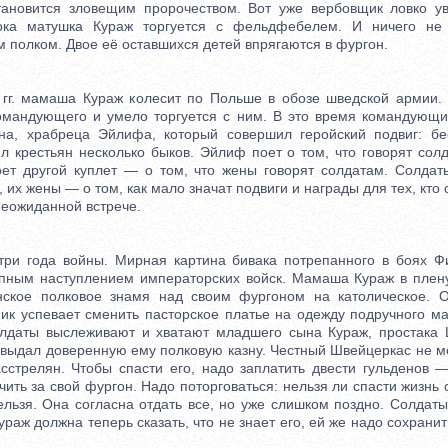
тановится зловещим пророчеством. Вот уже вербовщик ловко ув
ка матушка Кураж торгуется с фельдфебелем. И ничего не
м полком. Двое её оставшихся детей впрягаются в фургон.
 мамаша Кураж колесит по Польше в обозе шведской армии. 
омандующего и умело торгуется с ним. В это время командующи
на, храбреца Эйлифа, который совершил геройский подвиг: бе
л крестьян несколько быков. Эйлиф поет о том, что говорят сол
ет другой куплет — о том, что жены говорят солдатам. Солдат
, их жены — о том, как мало значат подвиги и награды для тех, кто 
неожиданной встрече.
года войны. Мирная картина бивака потрепанного в боях Фи
пным наступлением императорских войск. Мамаша Кураж в плену
нское полковое знамя над своим фургоном на католическое. О
ик успевает сменить пасторское платье на одежду подручного ма
олдаты выслеживают и хватают младшего сына Кураж, простака 
 выдал доверенную ему полковую казну. Честный Швейцеркас не м
сстрелян. Чтобы спасти его, надо заплатить двести гульденов 
ить за свой фургон. Надо поторговаться: нельзя ли спасти жизнь 
ельзя. Она согласна отдать все, но уже слишком поздно. Солдаты
раж должна теперь сказать, что не знает его, ей же надо сохрани