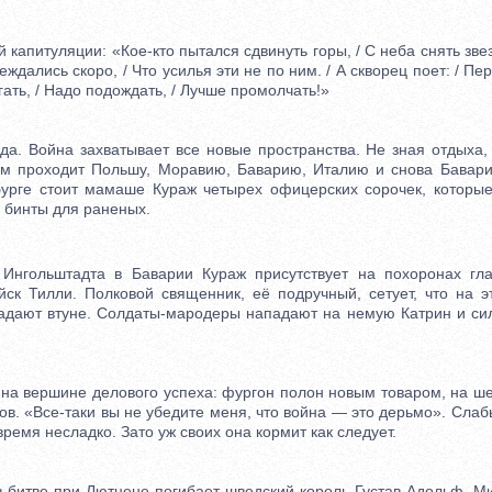
апитуляции: «Кое-кто пытался сдвинуть горы, / С неба снять зве
еждались скоро, / Что усилья эти не по ним. / А скворец поет: / Пе
гать, / Надо подождать, / Лучше промолчать!»
. Война захватывает все новые пространства. Не зная отдыха,
м проходит Польшу, Моравию, Баварию, Италию и снова Бавари
урге стоит мамаше Кураж четырех офицерских сорочек, которы
 бинты для раненых.
ольштадта в Баварии Кураж присутствует на похоронах гл
йск Тилли. Полковой священник, её подручный, сетует, что на э
адают втуне. Солдаты-мародеры нападают на немую Катрин и си
вершине делового успеха: фургон полон новым товаром, на шее
в. «Все-таки вы не убедите меня, что война — это дерьмо». Слаб
время несладко. Зато уж своих она кормит как следует.
битве при Лютцене погибает шведский король Густав-Адольф. Ми