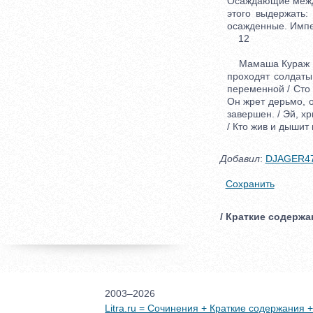
Осаждающие между
этого выдержать:
осажденные. Импе
12
Мамаша Кураж пое
проходят солдаты
переменной / Сто 
Он жрет дерьмо, о
завершен. / Эй, хр
/ Кто жив и дышит
Добавил
:
DJAGER4
Сохранить
/ Краткие содержан
2003–2026
Litra.ru = Сочинения + Краткие содержания