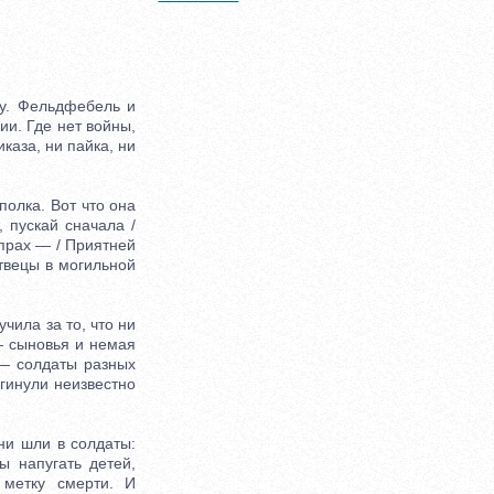
у. Фельдфебель и
и. Где нет войны,
иказа, ни пайка, ни
олка. Вот что она
, пускай сначала /
 прах — / Приятней
ртвецы в могильной
ила за то, что ни
— сыновья и немая
— солдаты разных
гинули неизвестно
и шли в солдаты:
ы напугать детей,
 метку смерти. И