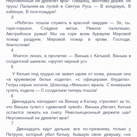
Неугомонный не дремлет враг! Товарищ, винтовку держи, не
трусь! Пальнем-ка пулей в Святую Русь — В кондовую, В
избяную, В толстозадую!
3
«Ребята» пошли служить в красной гвардии — Эх, ты,
горе-горькое, Сладкое житье, Рваное пальтишко,
Австрийское ружье! Мы на горе всем буржуям Мировой
пожар раздуем, Мировой пожар в крови, Господи,
благослови!
4
Мчится лихач, в пролетке — Ванька с Катькой, Ванька в
солдатской шинели, «крутит черный ус».
5
У Катьки под грудью не зажил шрам от ножа, раньше она
«в кружевном белье ходила», «с офицерами блудила».
Гетры серые носила, Шоколад «Миньон» жрала, С юнкерьем
гулять ходила — С солдатьем теперь пошла!
6
Двенадцать нападают на Ваньку и Катьку, стреляют за то,
что Ванька гулял с «девочкой чужой». Ванька убегает, Катька
остается лежать на снегу. Револьюционный держите шаг!
Неугомонный не дремлет враг!
7
Двенадцать идут дальше, все по-прежнему, только у
Петрухи, который убил Катьку, бывшую свою девушку, «не