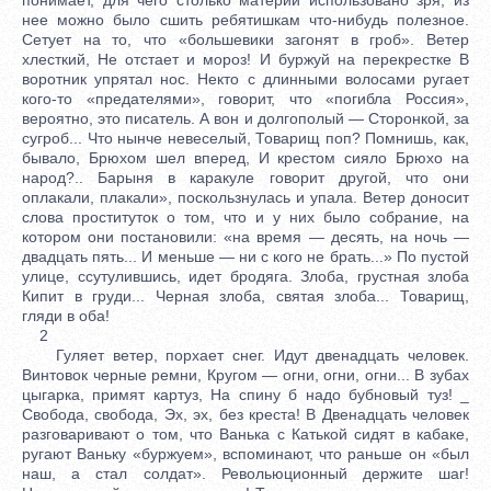
нее можно было сшить ребятишкам что-нибудь полезное.
Сетует на то, что «большевики загонят в гроб». Ветер
хлесткий, Не отстает и мороз! И буржуй на перекрестке В
воротник упрятал нос. Некто с длинными волосами ругает
кого-то «предателями», говорит, что «погибла Россия»,
вероятно, это писатель. А вон и долгополый — Сторонкой, за
сугроб... Что нынче невеселый, Товарищ поп? Помнишь, как,
бывало, Брюхом шел вперед, И крестом сияло Брюхо на
народ?.. Барыня в каракуле говорит другой, что они
оплакали, плакали», поскользнулась и упала. Ветер доносит
слова проституток о том, что и у них было собрание, на
котором они постановили: «на время — десять, на ночь —
двадцать пять... И меньше — ни с кого не брать...» По пустой
улице, ссутулившись, идет бродяга. Злоба, грустная злоба
Кипит в груди... Черная злоба, святая злоба... Товарищ,
гляди в оба!
2
Гуляет ветер, порхает снег. Идут двенадцать человек.
Винтовок черные ремни, Кругом — огни, огни, огни... В зубах
цыгарка, примят картуз, На спину б надо бубновый туз! _
Свобода, свобода, Эх, эх, без креста! В Двенадцать человек
разговаривают о том, что Ванька с Катькой сидят в кабаке,
ругают Ваньку «буржуем», вспоминают, что раньше он «был
наш, а стал солдат». Револьюционный держите шаг!