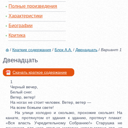
Полные произведения
Характеристики
Биографии
Критика
/
Краткие содержания
/
Блок А.А.
/
Двенадцать
/
Вариант 1
Двенадцать
Скачать краткое содержание
1
Черный вечер,
Белый снег.
Ветер, ветер!
На ногах не стоит человек. Ветер, ветер —
На всем божьем свете!
На улице холодно и скользко, прохожие скользят. На
канате, протянутом от здания к зданию, протянут плакат:
«Вся власть Учредительному Собранию!» Старушка не
понимает, для чего столько материи использовано зря, из