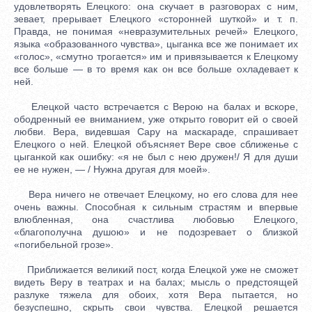
удовлетворять Елецкого: она скучает в разговорах с ним,
зевает, прерывает Елецкого «сторонней шуткой» и т. п.
Правда, не понимая «невразумительных речей» Елецкого,
языка «образованного чувства», цыганка все же понимает их
«голос», «смутно трогается» им и привязывается к Елецкому
все больше — в то время как он все больше охладевает к
ней.
Елецкой часто встречается с Верою на балах и вскоре,
ободренный ее вниманием, уже открыто говорит ей о своей
любви. Вера, видевшая Сару на маскараде, спрашивает
Елецкого о ней. Елецкой объясняет Вере свое сближенье с
цыганкой как ошибку: «я не был с нею дружен!/ Я для души
ее не нужен, — / Нужна другая для моей».
Вера ничего не отвечает Елецкому, но его слова для нее
очень важны. Способная к сильным страстям и впервые
влюбленная, она счастлива любовью Елецкого,
«благополучна душою» и не подозревает о близкой
«погибельной грозе».
Приближается великий пост, когда Елецкой уже не сможет
видеть Веру в театрах и на балах; мысль о предстоящей
разлуке тяжела для обоих, хотя Вера пытается, но
безуспешно, скрыть свои чувства. Елецкой решается