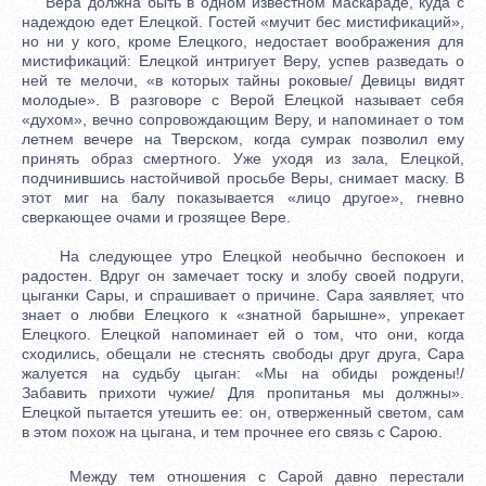
Вера должна быть в одном известном маскараде, куда с
надеждою едет Елецкой. Гостей «мучит бес мистификаций»,
но ни у кого, кроме Елецкого, недостает воображения для
мистификаций: Елецкой интригует Веру, успев разведать о
ней те мелочи, «в которых тайны роковые/ Девицы видят
молодые». В разговоре с Верой Елецкой называет себя
«духом», вечно сопровождающим Веру, и напоминает о том
летнем вечере на Тверском, когда сумрак позволил ему
принять образ смертного. Уже уходя из зала, Елецкой,
подчинившись настойчивой просьбе Веры, снимает маску. В
этот миг на балу показывается «лицо другое», гневно
сверкающее очами и грозящее Вере.
На следующее утро Елецкой необычно беспокоен и
радостен. Вдруг он замечает тоску и злобу своей подруги,
цыганки Сары, и спрашивает о причине. Сара заявляет, что
знает о любви Елецкого к «знатной барышне», упрекает
Елецкого. Елецкой напоминает ей о том, что они, когда
сходились, обещали не стеснять свободы друг друга, Сара
жалуется на судьбу цыган: «Мы на обиды рождены!/
Забавить прихоти чужие/ Для пропитанья мы должны».
Елецкой пытается утешить ее: он, отверженный светом, сам
в этом похож на цыгана, и тем прочнее его связь с Сарою.
Между тем отношения с Сарой давно перестали