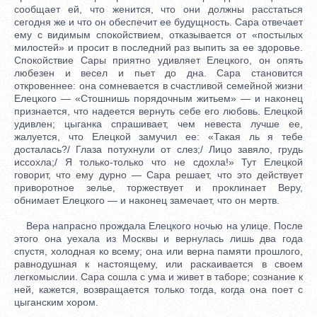
сообщает ей, что женится, что они должны расстаться
сегодня же и что он обеспечит ее будущность. Сара отвечает
ему с видимым спокойствием, отказывается от «постылых
милостей» и просит в последний раз выпить за ее здоровье.
Спокойствие Сары приятно удивляет Елецкого, он опять
любезен и весел и пьет до дна. Сара становится
откровеннее: она сомневается в счастливой семейной жизни
Елецкого — «Стошнишь порядочным житьем» — и наконец
признается, что надеется вернуть себе его любовь. Елецкой
удивлен; цыганка спрашивает, чем невеста лучше ее,
жалуется, что Елецкой замучил ее: «Такая ль я тебе
досталась?/ Глаза потухнули от слез;/ Лицо завяло, грудь
иссохла;/ Я только-только что не сдохла!» Тут Елецкой
говорит, что ему дурно — Сара решает, что это действует
приворотное зелье, торжествует и проклинает Веру,
обнимает Елецкого — и наконец замечает, что он мертв.
Вера напрасно прождала Елецкого ночью на улице. После
этого она уехала из Москвы и вернулась лишь два года
спустя, холодная ко всему; она или верна памяти прошлого,
равнодушная к настоящему, или раскаивается в своем
легкомыслии. Сара сошла с ума и живет в таборе; сознание к
ней, кажется, возвращается только тогда, когда она поет с
цыганским хором.