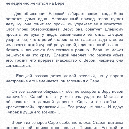
немедленно жениться на Вере.
Для объяснения Елецкой выбирает время, когда Вера
остается дома одна. Неожиданный приход героя пугает
девушку; она гонит его прочь; он упрекает ее в кокетстве.
Этот упрек обезоруживает Веру; она советует Елецкому
просить ее руки у дяди, заменившего ей отца. Елецкой
уверяет ее, что строгий старик не согласится выдать ее за
человека с такой дурной репутацией; единственный выход —
бежать и венчаться без согласия родных. Вера не может
решиться на это сразу; Елецкой уверяет, что разлука убьет
его, грозит, что прервет знакомство с Верой; наконец она
соглашается.
Елецкой возвращается домой веселый, но у порога
настроение его изменяется: он вспомнил о Саре.
Он все заранее обдумал: чтобы не оскорбить Веру новой
встречей с Сарой, он в ту же ночь уедет из Москвы и
обвенчается в дальней деревне. Сары и ее любви —
«расчетливой», продажной — Елецкому не жаль. И вдруг
«упрек в дуще его возник»…
В один из вечеров Саре особенно плохо. Старая цыганка
принесла ей приворотное зелье. Приходит Елецкой и