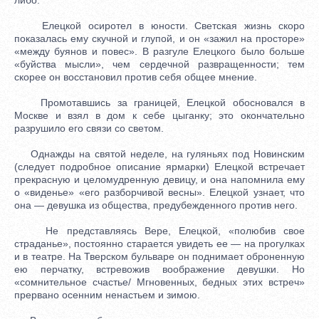
Елецкой осиротел в юности. Светская жизнь скоро
показалась ему скучной и глупой, и он «зажил на просторе»
«между буянов и повес». В разгуле Елецкого было больше
«буйства мысли», чем сердечной развращенности; тем
скорее он восстановил против себя общее мнение.
Промотавшись за границей, Елецкой обосновался в
Москве и взял в дом к себе цыганку; это окончательно
разрушило его связи со светом.
Однажды на святой неделе, на гуляньях под Новинским
(следует подробное описание ярмарки) Елецкой встречает
прекрасную и целомудренную девицу, и она напомнила ему
о «виденье» «его разборчивой весны». Елецкой узнает, что
она — девушка из общества, предубежденного против него.
Не представляясь Вере, Елецкой, «полюбив свое
страданье», постоянно старается увидеть ее — на прогулках
и в театре. На Тверском бульваре он поднимает оброненную
ею перчатку, встревожив воображение девушки. Но
«сомнительное счастье/ Мгновенных, бедных этих встреч»
прервано осенним ненастьем и зимою.