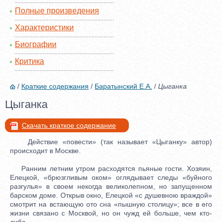
Полные произведения
Характеристики
Биографии
Критика
/
Краткие содержания
/
Баратынский Е.А.
/
Цыганка
Цыганка
Скачать краткое содержание
Действие «повести» (так называет «Цыганку» автор)
происходит в Москве.
Ранним летним утром расходятся пьяные гости. Хозяин,
Елецкой, «брюзгливым оком» оглядывает следы «буйного
разгулья» в своем некогда великолепном, но запущенном
барском доме. Открыв окно, Елецкой «с душевною враждой»
смотрит на встающую ото сна «пышную столицу»; все в его
жизни связано с Москвой, но он чужд ей больше, чем кто-
либо.