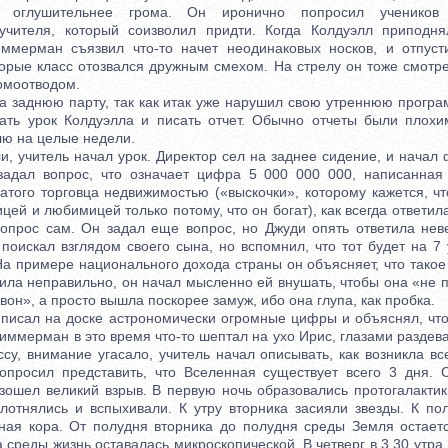
 оглушительнее грома. Он иронично попросил учеников п
учителя, который соизволил придти. Когда Колдуэлл приподня
иммерман съязвил что-то начет неодинаковых носков, и отпус
орые класс отозвался дружным смехом. На стрелу он тоже смотре
омоотводом.
заднюю парту, так как итак уже нарушил свою утреннюю програм
ть урок Колдуэлла и писать отчет. Обычно отчеты были плохи
лю на целые недели.
 учитель начал урок. Директор сел на заднее сидение, и начал 
задал вопрос, что означает цифра 5 000 000 000, написанная
атого торговца недвижимостью («выскочки», которому кажется, ч
цей и любимицей только потому, что он богат), как всегда ответил
вопрос сам. Он задал еще вопрос, но Джуди опять ответила нев
 поискал взглядом своего сына, но вспомнил, что тот будет на 7
На примере национального дохода страны он объясняет, что такое
ила неправильно, он начал мысленно ей внушать, чтобы она «не 
 вон», а просто вышла поскорее замуж, ибо она глупа, как пробка.
сал на доске астрономически огромные цифры и объяснял, что
а Зиммерман в это время что-то шептал на ухо Ирис, глазами раздев
су, внимание угасало, учитель начал описывать, как возникла в
просил представить, что Вселенная существует всего 3 дня. С
зошел великий взрыв. В первую ночь образовались протогалактики
лотнялись и вспыхивали. К утру вторника засияли звезды. К по
ная кора. От полудня вторника до полудня среды Земля остает
 среды жизнь оставалась микроскопической. В четверг в 3.30 утра