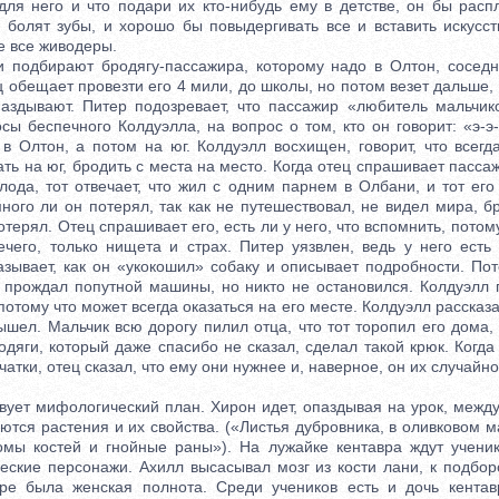
ля него и что подари их кто-нибудь ему в детстве, он бы расп
го болят зубы, и хорошо бы повыдергивать все и вставить искусс
е все живодеры.
одбирают бродягу-пассажира, которому надо в Олтон, соседни
 обещает провезти его 4 мили, до школы, но потом везет дальше,
паздывают. Питер подозревает, что пассажир «любитель мальчик
сы беспечного Колдуэлла, на вопрос о том, кто он говорит: «э-
в Олтон, а потом на юг. Колдуэлл восхищен, говорит, что всегд
ать на юг, бродить с места на место. Когда отец спрашивает пасса
лода, тот отвечает, что жил с одним парнем в Олбани, и тот его
ного ли он потерял, так как не путешествовал, не видел мира, бр
отерял. Отец спрашивает его, есть ли у него, что вспомнить, потом
чего, только нищета и страх. Питер уязвлен, ведь у него есть
зывает, как он «укокошил» собаку и описывает подробности. Пот
 прождал попутной машины, но никто не остановился. Колдуэлл го
потому что может всегда оказаться на его месте. Колдуэлл рассказ
ышел. Мальчик всю дорогу пилил отца, что тот торопил его дома,
одяги, который даже спасибо не сказал, сделал такой крюк. Когда
чатки, отец сказал, что ему они нужнее и, наверное, он их случайно
ет мифологический план. Хирон идет, опаздывая на урок, между
тся растения и их свойства. («Листья дубровника, в оливковом 
мы костей и гнойные раны»). На лужайке кентавра ждут ученик
еские персонажи. Ахилл высасывал мозг из кости лани, к подбор
ре была женская полнота. Среди учеников есть и дочь кентав