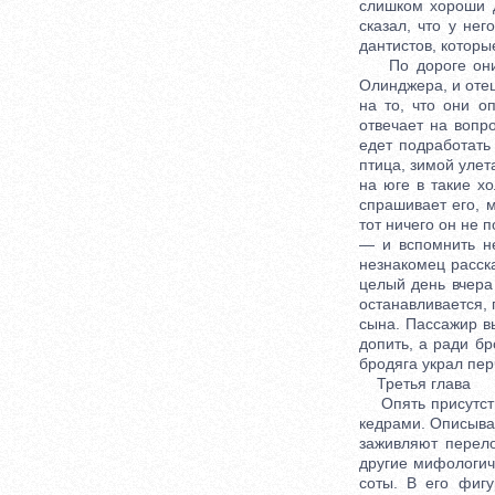
слишком хороши д
сказал, что у не
дантистов, которы
По дороге они п
Олинджера, и отец
на то, что они о
отвечает на вопро
едет подработать 
птица, зимой улет
на юге в такие хо
спрашивает его, м
тот ничего он не п
— и вспомнить не
незнакомец расска
целый день вчера
останавливается, 
сына. Пассажир в
допить, а ради бр
бродяга украл пер
Третья глава
Опять присутству
кедрами. Описываю
заживляют перело
другие мифологич
соты. В его фигу