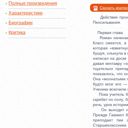
Полные произведения
Скачать кратк
Характеристики
Действие происх
Пенсильвания.
Биографии
Критика
Первая глава
Роман начинается
Класс смеется, а
которая «взметну
бушуя, хлынула в 
написал на доске
давая кентавру «о
тщательно препа
показалось, что 
Она «мохнатыми ла
будто мозг его —
Ученики вскочили 
Пока учитель бре
скребет по полу, 
речь, урок истории
Он выходит на с
Прежде Гаммел б
преподает там 
Старшеклассник