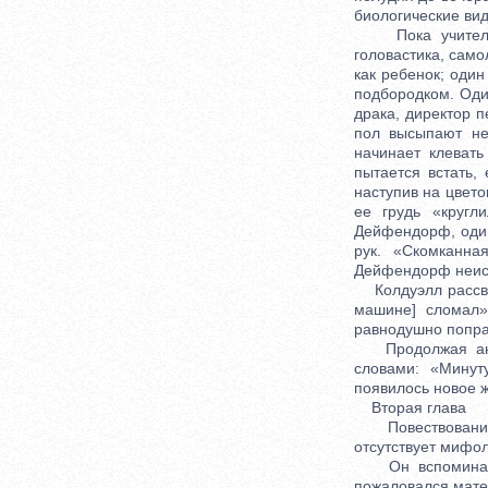
биологические вид
Пока учитель о
головастика, само
как ребенок; один
подбородком. Один
драка, директор п
пол высыпают не
начинает клеват
пытается встать,
наступив на цвето
ее грудь «кругл
Дейфендорф, один 
рук. «Скомканна
Дейфендорф неист
Колдуэлл рассвир
машине] сломал»
равнодушно поправ
Продолжая анало
словами: «Минут
появилось новое 
Вторая глава
Повествование и
отсутствует мифол
Он вспоминает, 
пожаловался матери