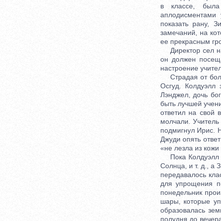
в классе, была
аплодисментами 
показать рану, З
замечаний, на кот
ее прекрасным гр
Директор сел на 
он должен посеща
настроение учите
Страдая от боли,
Осгуд. Колдуэлл 
Лэнджел, дочь бог
быть лучшей учени
ответил на свой 
молчали. Учитель
подмигнул Ирис. 
Джуди опять ответ
«не лезла из кожи
Пока Колдуэлл пи
Солнца, и т. д., 
передавалось клас
для упрощения по
понедельник прои
шары, которые уп
образовалась зем
полудня до вечера