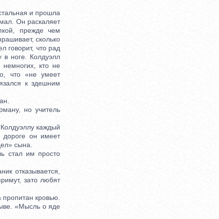
стальная и прошла
умал. Он раскаляет
пкой, прежде чем
прашивает, сколько
ел говорит, что рад
 в ноге. Колдуэлл
 немногих, кто не
о, что «не умеет
язался к здешним
ан.
ману, но учитель
 Колдуэллу каждый
о дороге он имеет
дел» сына.
ь стал им просто
ник отказывается,
примут, зато любят
а пропитан кровью.
рыве. «Мысль о яде