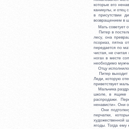
которые его ненав
каникулы, и отец 
в присутствии д
возвращением в ш
Мать советует отц
Питер в постели 
лесу, она превра
псориаз, пятна о
передается по ма
чистая, не считая
ногах в месте со
необходимо мужчин
Отцу исполнилось 
Питер выходит во
Леди, которую оте
приветствует маль
Мальчика раздраж
школе, в ящике 
распродажи. Пер
ненависти». Они 
Они подтолкнули
перчатки, котор
художественной ш
ягоды. Тогда ему 