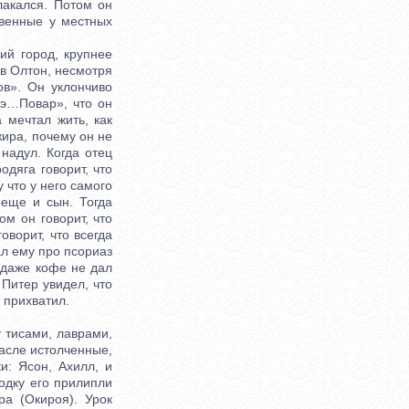
лакался. Потом он
твенные у местных
й город, крупнее
 в Олтон, несмотря
ов». Он уклончиво
э-э…Повар», что он
а мечтал жить, как
жира, почему он не
 надул. Когда отец
одяга говорит, что
у что у него самого
 еще и сын. Тогда
ом он говорит, что
ворит, что всегда
ал ему про псориаз
 даже кофе не дал
 Питер увидел, что
 прихватил.
 тисами, лаврами,
масле истолченные,
и: Ясон, Ахилл, и
одку его прилипли
ра (Окироя). Урок