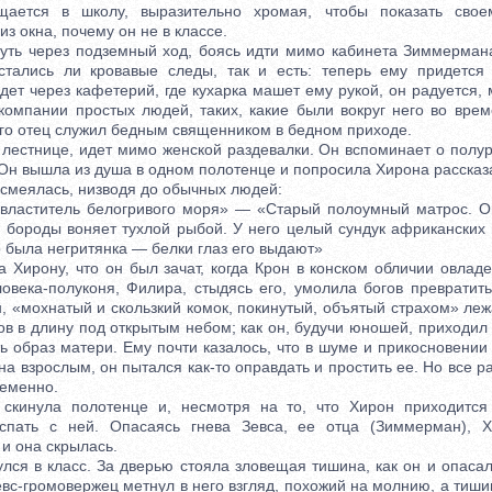
я в школу, выразительно хромая, чтобы показать своем
 окна, почему он не в классе.
ь через подземный ход, боясь идти мимо кабинета Зиммермана
стались ли кровавые следы, так и есть: теперь ему придется
ет через кафетерий, где кухарка машет ему рукой, он радуется, 
компании простых людей, таких, какие были вокруг него во врем
его отец служил бедным священником в бедном приходе.
стнице, идет мимо женской раздевалки. Он вспоминает о полур
Он вышла из душа в одном полотенце и попросила Хирона рассказа
 смеялась, низводя до обычных людей:
ститель белогривого моря» — «Старый полоумный матрос. Он
го бороды воняет тухлой рыбой. У него целый сундук африканских
о была негритянка — белки глаз его выдают»
рону, что он был зачат, когда Крон в конском обличии овлад
овека-полуконя, Филира, стыдясь его, умолила богов превратить
н, «мохнатый и скользкий комок, покинутый, объятый страхом» леж
в в длину под открытым небом; как он, будучи юношей, приходил
ь образ матери. Ему почти казалось, что в шуме и прикосновении 
на взрослым, он пытался как-то оправдать и простить ее. Но все р
еменно.
нула полотенце и, несмотря на то, что Хирон приходится 
спать с ней. Опасаясь гнева Зевса, ее отца (Зиммерман), 
и она скрылась.
я в класс. За дверью стояла зловещая тишина, как он и опасалс
евс-громовержец метнул в него взгляд, похожий на молнию, а тиши