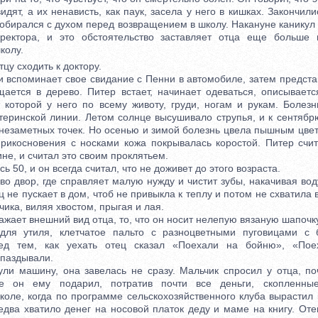
идят, а их ненависть, как паук, засела у него в кишках. Закончил
собирался с духом перед возвращением в школу. Накануне каникул
иректора, и это обстоятельство заставляет отца еще больше 
колу.
у сходить к доктору.
вспоминает свое свидание с Пенни в автомобиле, затем представ
щается в дерево. Питер встает, начинает одеваться, описываетс
т которой у него по всему животу, груди, ногам и рукам. Болезн
теринской линии. Летом солнце высушивало струпья, и к сентябр
 незаметных точек. Но осенью и зимой болезнь цвела пышным цвет
прикосновения с носками кожа покрывалась коростой. Питер счит
е, и считал это своим проклятьем.
50, и он всегда считал, что не доживет до этого возраста.
 двор, где справляет малую нужду и чистит зубы, накачивая вод
ц не пускает в дом, чтоб не привыкла к теплу и потом не схватила 
чика, виляя хвостом, прыгая и лая.
ает внешний вид отца, то, что он носит нелепую вязаную шапочку
для утиля, клетчатое пальто с разноцветными пуговицами с б
ед тем, как уехать отец сказал «Поехали на бойню», «По
опаздывали.
 машину, она завелась не сразу. Мальчик спросил у отца, поч
ые он ему подарил, потратив почти все деньги, скопленн
коле, когда по программе сельскохозяйственного клуба вырастил 
едва хватило денег на носовой платок деду и маме на книгу. Оте