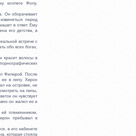
у коллеге Фолу,
. Он оборачивает
 извиняться перед
машет в ответ. Ему
ена его детства, в
еальной встрече с
ть обо всех богах,
 красит волосы в
 порнографических
ел Филирой. После
 ее в липу. Хирон
ал на островке, не
 смотреть на липы,
веток он чувствует
авно он жалел ее и
ей племянником,
Хирон пребывал в
я, в его кабинете
на, которая стояла