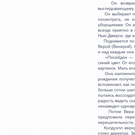
Он возвращаетс
выглядывающему из
Он выбирает пут
посмотреть, не о
уборщиками. Он ид
всегда приятно в 
Нью-Джерси, где 
Поднимется по ле
Верой (Венерой). 
и над каждым она
«Посейдон — вла
синий цвет. От е
картинок. Мать ег
Она напомнила Хи
рождения получел
вспоминает, как о
больше сотни шаго
пытаясь воссоздат
радость видеть сы
ненавидел одновр
Потом Вера ски
предложила пере
нерешительности, 
Колдуэлл вернулс
стоял директор. З