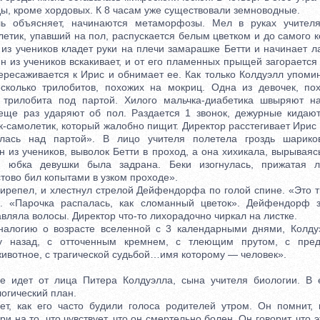
ы, кроме хордовых. К 8 часам уже существовали земноводные.
бъясняет, начинаются метаморфозы. Мел в руках учителя
летик, упавший на пол, распускается белым цветком и до самого к
 из учеников кладет руки на плечи замарашке Бетти и начинает 
 из учеников вскакивает, и от его пламенных прыщей загорается
ересаживается к Ирис и обнимает ее. Как только Колдуэлл упоми
сколько трилобитов, похожих на мокриц. Одна из девочек, пох
ь трилобита под партой. Хилого мальчка-диабетика швыряют на
 еще раз ударяют об пол. Раздается 1 звонок, дежурные кидают
к-самолетик, который жалобно пищит. Директор расстегивает Ирис 
илась над партой». В лицо учителя полетела гроздь шарико
из учеников, выволок Бетти в проход, а она хихикала, вырываяс
я юбка девушки была задрана. Беки изогнулась, прижатая 
ово бил копытами в узком проходе».
епел, и хлестнул стрелой Дейфендорфа по голой спине. «Это т
. «Парочка распалась, как сломанный цветок». Дейфендорф з
ляла волосы. Директор что-то лихорадочно чиркал на листке.
гию о возрасте вселенной с 3 календарными днями, Колдуэ
у назад, с отточенным кремнем, с тлеющим прутом, с пре
животное, с трагической судьбой…имя которому — человек».
дет от лица Питера Колдуэлла, сына учителя биологии. В е
огический план.
как его часто будили голоса родителей утром. Он помнит, 
 на то, что чувствует, что он смертельно болен. Он говорит, что э