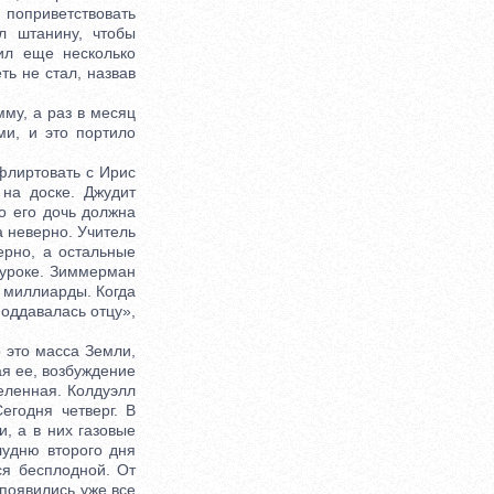
оприветствовать
л штанину, чтобы
тил еще несколько
ть не стал, назвав
му, а раз в месяц
ми, и это портило
флиртовать с Ирис
 на доске. Джудит
то его дочь должна
а неверно. Учитель
ерно, а остальные
 уроке. Зиммерман
 миллиарды. Когда
поддавалась отцу»,
 это масса Земли,
ая ее, возбуждение
селенная. Колдуэлл
егодня четверг. В
, а в них газовые
лудню второго дня
ся бесплодной. От
 появились уже все