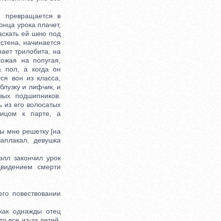
 превращается в
онца урока плачет,
ласкать ей шею под
 стена, начинается
нает трилобита, на
ожая на попугая,
 пол, а когда он
ся вон из класса,
блузку и лифчик, и
вых подшипников.
ь из его волосатых
лицом к парте, а
ы мне решетку [на
аплакал, девушка
лл закончил урок
двидением смерти
го повествовании
как однажды отец
то все из-за детей,