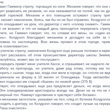
чи.
ет Гаммелу стрелу, торчащую из ноги. Механик говорит, что она 
ует разрезать ее резаком, но она оказывается не полой, как он д
овой горелкой. Механик и его помощник остужают стрелу тря
нюхает наконечник, боясь, как бы он не был отравлен. Колдуэлл с
что опаздывает на урок, что директор с него «голову снимет». Гамм
г не возьмет и что не каждый день приходится перерезать стрелу
лате, но Гаммел говорит, что, по словам его жены, он «один из
знь». Колдуэлл благодарит механика и досадует на себя за т
еловека по настоящему. Всю жизнь прожил в этом городе, прив
не осмеливается».
чителю стрелу, наконечник Колдуэлл еще раньше положил в карм
т рассказать об этом происшествии директору школы Зиммер
алуйтесь, может, вас он послушает».
редать привет жене учителя Хасси, и спрашивает, не надоело ли
аботу из пригорода, но учитель даже рад этому, потому как п
рить с сыном, тогда как, когда они жили в городе, он «почти не ви
хали на ферму в 10 милях от Олинджера. Тогда автомобил
ел подыскал им старый «бьюик» по низкой цене (375 $).
ет, что опаздывает, еще раз предлагает деньги, но когда меха
Эти олинджеровские аристократы всегда так. Денег ни за что не 
мерный тон. Навяжут одолжение и чувствуют себя богами».
еханики загоготали, указывая на пол, след от ботинка Колдуэлл
ходить к доктору, но Колдуэлл говорит, что сходит лучше на пере
 Рана очистится».