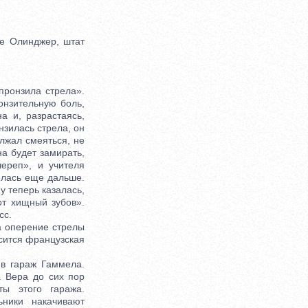
е Олинджер, штат
пронзила стрела».
онзительную боль,
а и, разрастаясь,
нзилась стрела, он
лжал смеяться, не
на будет замирать,
ереп», и учителя
ялась еще дальше.
у теперь казалась,
от хищный зубов».
сс.
а оперение стрелы
осится французская
в гараж Гаммела.
 Вера до сих пор
ы этого гаража.
ники накачивают