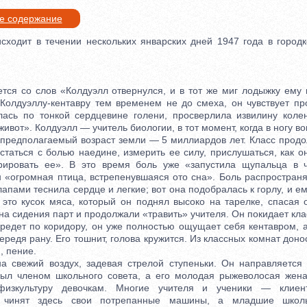
ое содержание
одит в течении нескольких январских дней 1947 года в городк
 со слов «Колдуэлл отвернулся, и в тот же миг лодыжку ему 
 Колдуэллу-кентавру тем временем не до смеха, он чувствует пр
лась по тонкой сердцевине голени, просверлила извилину колен
живот». Колдуэлл — учитель биологии, в тот момент, когда в ногу во
 предполагаемый возраст земли — 5 миллиардов лет. Класс продо
статься с болью наедине, измерить ее силу, прислушаться, как о
рировать ее». В это время боль уже «запустила щупальца в ч
он «огромная птица, встрепенувшаяся ото сна». Боль распростран
пами теснила сердце и легкие; вот она подобралась к горлу, и ем
 это кусок мяса, который он поднял высоко на тарелке, спасая 
на сидения парт и продолжали «травить» учителя. Он покидает кла
дет по коридору, он уже полностью ощущает себя кентавром, 
бередя рану. Его тошнит, голова кружится. Из классных комнат дон
, пение.
вежий воздух, задевая стрелой ступеньки. Он направляется 
ыл членом школьного совета, а его молодая рыжеволосая жена
физкультуру девочкам. Многие учителя и ученики — клиент
и чинят здесь свои потрепанные машины, а младшие школь