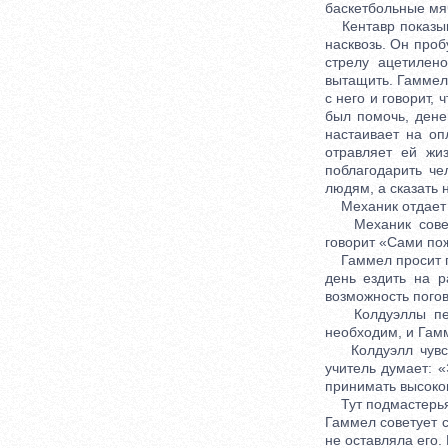
баскетбольные мя
Кентавр показыва
насквозь. Он проб
стрелу ацетилен
вытащить. Гаммел 
с него и говорит, 
был помочь, дене
настаивает на оп
отравляет ей жи
поблагодарить ч
людям, а сказать 
Механик отдает у
Механик советуе
говорит «Сами пож
Гаммел просит пе
день ездить на р
возможность погово
Колдуэллы перее
необходим, и Гамм
Колдуэлл чувству
учитель думает: «
принимать высоко
Тут подмастерья-м
Гаммел советует с
не оставляла его.