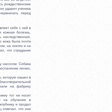
ись рождественские
 он ударил ученика
нервничать перед
ляет себя с ней в
я кожная болезнь,
ь наследственная,
ю кожа была почти
ом, на локтях и на
ал, что страдание
у насосом. Собака
воспаление легких,
, которую нашел в
лаготворительной
ехали на фабрику
ему тот не носит
ые на обучение в
клубнику и продал
ц отвечал, что они