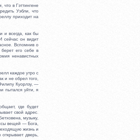
 что в Гэттингене
редить Уэбли, что
дреллу приходит на
 и всегда, как бы
И сейчас он видит
асное. Вспомнив о
 берет его себе в
рмия ненавистных
релл каждое утро с
к и не обрел того,
 Филипу Куорлзу, —
ни пытался уйти, я
бщает, где будет
зывает свой адрес.
Бетховена, музыку,
ссы вещей — Бога,
реходящую жизнь и
 открывает дверь,