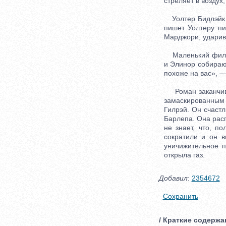
стреляет в воздух,
Уолтер Бидлэйк д
пишет Уолтеру пи
Марджори, ударив
Маленький фил Ку
и Элинор собирают
похоже на вас», —
Роман заканчивае
замаскированным 
Гилрэй. Он счастл
Барлепа. Она расп
не знает, что, п
сократили и он 
уничижительное п
открыла газ.
Добавил
:
2354672
Сохранить
/ Краткие содержан