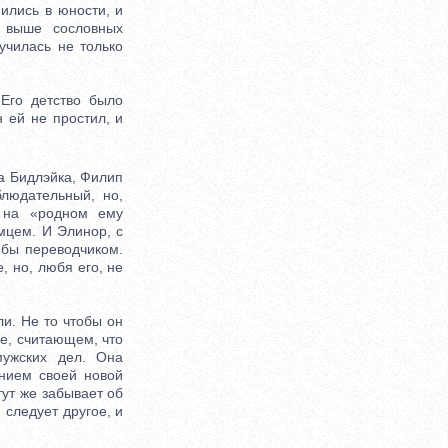
ились в юности, и
 выше сословных
училась не только
го детство было
 ей не простил, и
 Бидлэйка, Филип
людательный, но,
 на «родном ему
мцем. И Элинор, с
 бы переводчиком.
, но, любя его, не
. Не то чтобы он
ке, считающем, что
ужских дел. Она
анием своей новой
тут же забывает об
следует другое, и