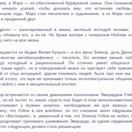
зов, а Мэри — из обеспеченной буржуазной семьи. Они познаком
 немало усилий, чтобы доказать ему, что истинная любовь
рошли годы, Марк стал писателем и художником, а из Мэри пол
 и преданный друг.
л — разочарованный в жизни, желчный молодой человек. Е
ь обожала его, а он её. Но брака матери с генералом Нойлем он
у него на всю жизнь.
щаются из Индии Филип Куорлз— и его жена Элинор, дочь Джона
о многом автобиографичен) — писатель. Он человек умный, наб
счур холодный и рациональный. Он отлично умеет общаться
 языке идей», но в повседневной жизни он чувствует себя чужезе
й от отца интуицией, даром понимать людей, была при нем как
й оттого, что муж её признавал только интеллектуальное общение
 войти с ним в эмоциональный контакт.
 встречается со своим давнишним поклонником Эверардом Уэбли
, но ей льстит то, какую страсть она будит в этом женоненавистни
тнимают у мужчин энергию, необходимую им для важных м
ипу, что Уэбли в нее влюблен, но тот слишком занят обдумыв
го «Бестиария», и, уверенный в том, что Элинор Уэбли не любит, 
продолжает принимать ухаживания Эверарда, за одним свиданием 
 что следующее должно стать решающим.