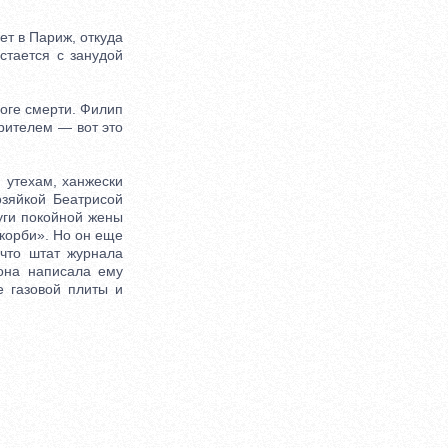
т в Париж, откуда
стается с занудой
оге смерти. Филип
зрителем — вот это
 утехам, ханжески
озяйкой Беатрисой
руги покойной жены
скорби». Но он еще
 что штат журнала
она написала ему
е газовой плиты и