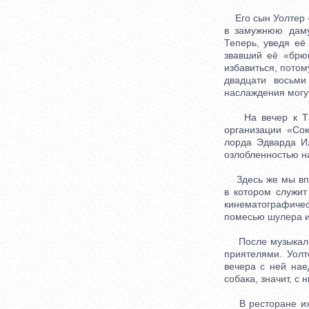
Его сын Уолтер —
в замужнюю даму
Теперь, уведя её
звавший её «брю
избавиться, пото
двадцати восьми
наслаждения могут
На вечер к Тэнт
организации «Со
лорда Эдварда Ил
озлобленностью на
Здесь же мы впе
в котором служит
кинематографиче
помесью шулера и
После музыкально
приятелями. Уолт
вечера с ней нае
собака, значит, с 
В ресторане их 