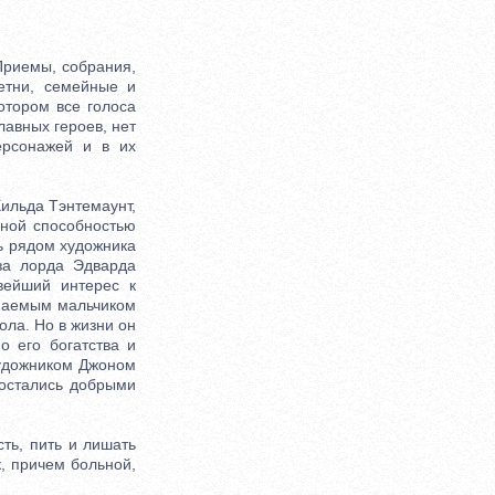
Приемы, собрания,
етни, семейные и
отором все голоса
лавных героев, нет
ерсонажей и в их
ильда Тэнтемаунт,
ьной способностью
ь рядом художника
за лорда Эдварда
вейший интерес к
опаемым мальчиком
ола. Но в жизни он
о его богатства и
художником Джоном
 остались добрыми
ть, пить и лишать
к, причем больной,