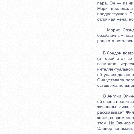
пара. Он — из ни
Мэри приложила
предрассудков. П
отличная жена, но
Морис Спэндрел
безоблачным, мат
рана эта осталась 
В Лондон возвра
(а герой этот в
возможно, чере
интеллектуальном
её унаследованно
Она уставала поро
оставляла попыток
В Англии Элинор
ей очень нравится
женщины лишь о
рассказывает Фил
книги, современно
этом. Но Элинор 
Элинор понимает,