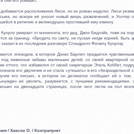
 и они его убивают.
обивается расположения Люси, но их роман недолог. Люси уезжае
сьма, но вскоре её уносит новый вихрь развлечений, и Уолтер о
шейся в религию и великодушно простившей ему измену.
орлз умирает от менингита, его дед, Джон Бидлэйк, тоже на пор
ся за границу. «Бродить по свету, не пуская нигде корней, быть 
 сказал в их последнем разговоре Спэндрелл Филипу Куорлзу.
тся эпизодом, в котором Дэнис Барлеп предается чувственным
под невинные забавы маленьких детей, со своей квартирной х
ив оттого, что избавился от своей секретарши Этель Коббет, под
ознала его двуличие и не стала «утешать» в его «безраздельной 
олучив его письмо, в котором он деликатно сообщает ей о том,
вынужден её уволить, разумеется, с лучшими рекомендациями, 
исьмо на двенадцати страницах, после чего легла на пол возл
ия / Хаксли О. / Контрапункт