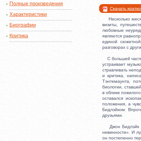
Полные произведения
Скачать кратк
Характеристики
Несколько месяце
визиты, путешес
Биографии
любовные неуряди
Критика
являются равнопра
единой сюжетной
разговорах с дру
С большей частью
устраивает музык
стравливать непо
и критика, напи
Тэнтемаунта, по
биологии, ставше
в облике пожилого
оставался ископа
положения, а чув
Бидлэйком. Впроч
друзьями.
Джон Бидлэйк был
невинности». И лу
он постепенно тер