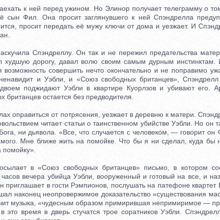
хать к ней перед ужином. Но Элинор получает телеграмму о том,
ё сын Фил. Она просит заглянувшего к ней Спэндрелла предуп
ится, просит передать её мужу ключи от дома и уезжает. И Спэн
ан.
учила Спэндреллу. Он так и не пережил предательства матери
л худшую дорогу, давал волю своим самым дурным инстинктам. 
 возможность совершить нечто окончательно и не поправимо уж
ненавидит и Уэбли, и «Союз свободных британцев», Спэндрелл
вдвоем поджидают Уэбли в квартире Куорлзов и убивают его. А
х британцев остается без предводителя.
х оправиться от потрясения, уезжает в деревню к матери. Спэнд
ольствием читает статьи о таинственном убийстве Уэбли. Но он та
 Бога, ни дьявола. «Все, что случается с человеком, — говорит он
мого. Мне ближе жить на помойке. Что бы я ни сделал, куда бы 
 помойку».
ает в «Союз свободных британцев» письмо, в котором соо
 часов вечера убийца Уэбли, вооруженный и готовый на все, и на
н приглашает в гости Рэмпионов, послушать на патефоне квартет 
ышал наконец неопровержимое доказательство «существования ма
учит музыка, «чудесным образом примирившая непримиримое — п
 в это время в дверь стучатся трое соратников Уэбли. Спэндрелл