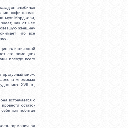
назад он влюбился
ание «сфинксом».
был муж Марджори,
нает, как от нее
вдовевшую женщину
онимает, что все
нее.
ционалистической
ает его помощник
ваны прежде всего
тературный мир»,
 Барлепа «помесью
дожника XVII в.,
она встречается с
 провести остаток
 себя как побитая
ость гармоничная