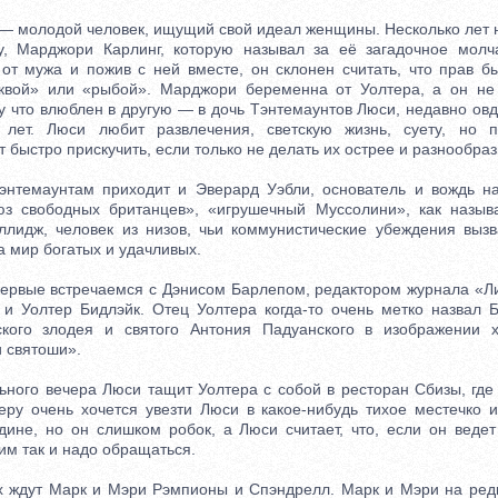
 молодой человек, ищущий свой идеал женщины. Несколько лет 
, Марджори Карлинг, которую называл за её загадочное молч
 от мужа и пожив с ней вместе, он склонен считать, что прав 
квой» или «рыбой». Марджори беременна от Уолтера, а он не з
му что влюблен в другую — в дочь Тэнтемаунтов Люси, недавно о
 лет. Люси любит развлечения, светскую жизнь, суету, но п
 быстро прискучить, если только не делать их острее и разнообраз
емаунтам приходит и Эверард Уэбли, основатель и вождь на
юз свободных британцев», «игрушечный Муссолини», как назыв
лидж, человек из низов, чьи коммунистические убеждения выз
 мир богатых и удачливых.
рвые встречаемся с Дэнисом Барлепом, редактором журнала «Ли
 и Уолтер Бидлэйк. Отец Уолтера когда-то очень метко назвал
ского злодея и святого Антония Падуанского в изображении ху
 святоши».
го вечера Люси тащит Уолтера с собой в ресторан Сбизы, где 
еру очень хочется увезти Люси в какое-нибудь тихое местечко и
дине, но он слишком робок, а Люси считает, что, если он ведет
ним так и надо обращаться.
ждут Марк и Мэри Рэмпионы и Спэндрелл. Марк и Мэри на редк