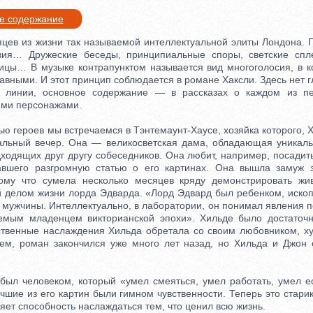
ое содержание
в из жизни так называемой интеллектуальной элиты Лондона. 
твия… Дружеские беседы, принципиальные споры, светские спл
цы… В музыке контрапунктом называется вид многоголосия, в к
вными. И этот принцип соблюдается в романе Хаксли. Здесь нет г
 линии, основное содержание — в рассказах о каждом из п
гими персонажами.
 героев мы встречаемся в Тэнтемаунт-Хаусе, хозяйка которого, Х
альный вечер. Она — великосветская дама, обладающая уникал
дходящих друг другу собеседников. Она любит, например, посадит
савшего разгромную статью о его картинах. Она вышла замуж 
тому что сумела несколько месяцев кряду демонстрировать жи
й делом жизни лорда Эдварда. «Лорд Эдвард был ребенком, иск
 мужчины. Интеллектуально, в лаборатории, он понимал явления п
емым младенцем викторианской эпохи». Хильде было достаточн
ственные наслаждения Хильда обретала со своим любовником, 
ем, роман закончился уже много лет назад, но Хильда и Джон
 человеком, который «умел смеяться, умел работать, умел ес
чшие из его картин были гимном чувственности. Теперь это стари
яет способность наслаждаться тем, что ценил всю жизнь.