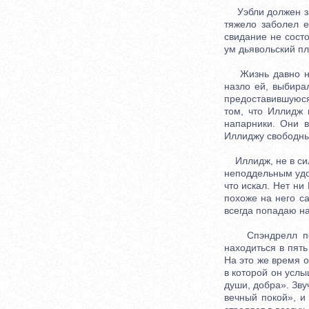
Уэбли должен зае
тяжело заболел е
свидание не состо
ум дьявольский пл
Жизнь давно наск
назло ей, выбира
предоставившуюся
том, что Иллидж 
напарники. Они 
Иллиджу свободны
Иллидж, не в сила
неподдельным удов
что искал. Нет ни
похоже на него са
всегда попадаю на
Спэндрелл посыл
находиться в пять
На это же время о
в которой он усл
души, добра». Зв
вечный покой», и