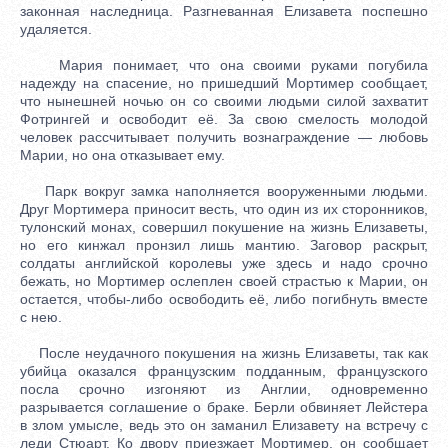
законная наследница. Разгневанная Елизавета поспешно
удаляется.
Мария понимает, что она своими руками погубила
надежду на спасение, но пришедший Мортимер сообщает,
что нынешней ночью он со своими людьми силой захватит
Фотрингей и освободит её. За свою смелость молодой
человек рассчитывает получить вознаграждение — любовь
Марии, но она отказывает ему.
Парк вокруг замка наполняется вооруженными людьми.
Друг Мортимера приносит весть, что один из их сторонников,
тулонский монах, совершил покушение на жизнь Елизаветы,
но его кинжал пронзил лишь мантию. Заговор раскрыт,
солдаты английской королевы уже здесь и надо срочно
бежать, но Мортимер ослеплен своей страстью к Марии, он
остается, чтобы-либо освободить её, либо погибнуть вместе
с нею.
После неудачного покушения на жизнь Елизаветы, так как
убийца оказался французским подданным, французского
посла срочно изгоняют из Англии, одновременно
разрывается соглашение о браке. Берли обвиняет Лейстера
в злом умысле, ведь это он заманил Елизавету на встречу с
леди Стюарт. Ко двору приезжает Мортимер, он сообщает