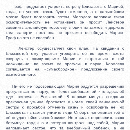
Граф предлагает устроить встречу Елизаветы с Марией,
тогда, он уверен, казнь будет отменена, а о дальнейшем
можно будет поговорить потом. Молодого человека такая
осмотрительность не устраивает, он просит Лейстера
заманить английскую королеву в один из замков и держать
там взаперти, пока она не прикажет освободить Марию.
Граф на это не способен.
Лейстер осуществляет свой план. На свидании с
Елизаветой ему удается уговорить её во время охоты
свернуть к замку-тюрьме Марии и встретиться с той
неожиданно, во время её прогулки в парке. Королева
соглашается на «сумасбродное» предложение своего
возлюбленного.
Ничего не подозревающая Мария радуется разрешению
прогуляться по парку, но Полет сообщает ей, что здесь её
ждет встреча с Елизаветой. В первые минуты свидания
прекрасная узница бросается к ногам своей венценосной
сестры с просьбой отменить казнь и освободить её, но
Елизавета пытается унизить леди Стюарт, напоминая той о
её неудавшейся личной жизни. Не в силах пересилить свою
безумную гордыню и потеряв контроль над собой, Мария
напоминает сестре, что та внебрачный ребенок, а не