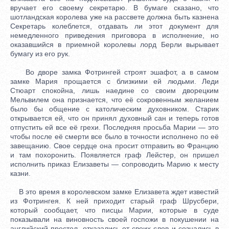
вручает его своему секретарю. В бумаге сказано, что
шотландская королева уже на рассвете должна быть казнена
Секретарь колеблется, отдавать ли этот документ для
немедленного приведения приговора в исполнение, но
оказавшийся в приемной королевы лорд Берли вырывает
бумагу из его рук.
Во дворе замка Фотрингей строят эшафот, а в самом
замке Мария прощается с близкими ей людьми. Леди
Стюарт спокойна, лишь наедине со своим дворецким
Мельвилем она признается, что её сокровенным желанием
было бы общение с католическим духовником. Старик
открывается ей, что он принял духовный сан и теперь готов
отпустить ей все её грехи. Последняя просьба Марии — это
чтобы после её смерти все было в точности исполнено по её
завещанию. Свое сердце она просит отправить во Францию
и там похоронить. Появляется граф Лейстер, он пришел
исполнить приказ Елизаветы — сопроводить Марию к месту
казни.
В это время в королевском замке Елизавета ждет известий
из Фотрингея. К ней приходит старый граф Шрусбери,
который сообщает, что писцы Марии, которые в суде
показывали на виновность своей госпожи в покушении на
английский престол, отказались от своих слов и сознались в