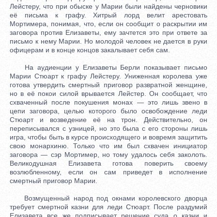
Лейстеру, что при обыске у Марии были найдены черновики
её письма к графу. Хитрый лорд велит арестовать
Мортимера, понимая, что, если он сообщит о раскрытии им
заговора против Елизаветы, ему зачтется это при ответе за
письмо к нему Марии. Но молодой человек не дается в руки
офицерам и в конце концов закалывает себя сам.
На аудиенции у Елизаветы Берли показывает письмо
Марии Стюарт к графу Лейстеру. Униженная королева уже
готова утвердить смертный приговор развратной женщине,
но в её покои силой врывается Лейстер. Он сообщает, что
схваченный после покушения монах — это лишь звено в
цепи заговора, целью которого было освобождение леди
Стюарт и возведение её на трон. Действительно, он
переписывался с узницей, но это была с его стороны лишь
игра, чтобы быть в курсе происходящего и вовремя защитить
свою монархиню. Только что им был схвачен инициатор
заговора — сэр Мортимер, но тому удалось себя заколоть.
Великодушная Елизавета готова поверить своему
возлюбленному, если он сам приведет в исполнение
смертный приговор Марии.
Возмущенный народ под окнами королевского дворца
требует смертной казни для леди Стюарт. После раздумий
Елизавета все же подписывает решение суда о казни и