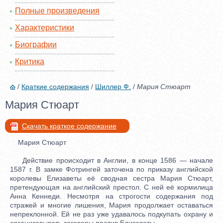
Полные произведения
Характеристики
Биографии
Критика
/
Краткие содержания
/
Шиллер Ф.
/
Мария Стюарт
Мария Стюарт
Скачать краткое содержание
Мария Стюарт
Действие происходит в Англии, в конце 1586 — начале
1587 г. В замке Фотрингей заточена по приказу английской
королевы Елизаветы её сводная сестра Мария Стюарт,
претендующая на английский престол. С ней её кормилица
Анна Кеннеди. Несмотря на строгости содержания под
стражей и многие лишения, Мария продолжает оставаться
непреклонной. Ей не раз уже удавалось подкупать охрану и
организовывать заговоры против Елизаветы.