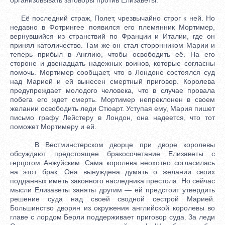
Её последний страж, Полет, чрезвычайно строг к ней. Но
недавно в Фотрингее появился его племянник Мортимер,
вернувшийся из странствий по Франции и Италии, где он
принял католичество. Там же он стал сторонником Марии и
теперь прибыл в Англию, чтобы освободить её. На его
стороне и двенадцать надежных воинов, которые согласны
помочь. Мортимер сообщает, что в Лондоне состоялся суд
над Марией и ей вынесен смертный приговор. Королева
предупреждает молодого человека, что в случае провала
побега его ждет смерть. Мортимер непреклонен в своем
желании освободить леди Стюарт. Уступая ему, Мария пишет
письмо графу Лейстеру в Лондон, она надеется, что тот
поможет Мортимеру и ей.
В Вестминстерском дворце при дворе королевы
обсуждают предстоящее бракосочетание Елизаветы с
герцогом Анжуйским. Сама королева неохотно согласилась
на этот брак. Она вынуждена думать о желании своих
подданных иметь законного наследника престола. Но сейчас
мысли Елизаветы заняты другим — ей предстоит утвердить
решение суда над своей сводной сестрой Марией.
Большинство дворян из окружения английской королевы во
главе с лордом Берли поддерживает приговор суда. За леди