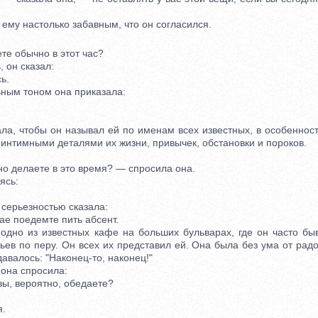
му настолько забавным, что он согласился.
 обычно в этот час?
он сказал:
ь.
ым тоном она приказала:
 чтобы он называл ей по именам всех известных, в особеннос
интимными деталями их жизни, привычек, обстановки и пороков.
делаете в это время? — спросила она.
ясь:
ерьезностью сказала:
 поедемте пить абсент.
о из известных кафе на больших бульварах, где он часто быва
ьев по перу. Он всех их представил ей. Она была без ума от радо
авалось: "Наконец-то, наконец!"
на спросила:
, вероятно, обедаете?
.