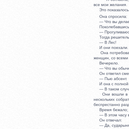
все мои желания.
Это показалось е
Она спросила:
— Что вы делаете
Поколебавшись, 
— Прогуливаюс
Тогда решительн
— В Лес!
И они поехали.
Она потребовала,
женщин, со всеми 
Вечерело.
— Что вы обычно 
Он ответил сме
— Пью абсент.
И она с полной с
— В таком случае
Они вошли в одн
нескольких собрат
беспрестанно разд
Время бежало; о
— В этом часу вы
Он отвечал:
— Да, сударыня