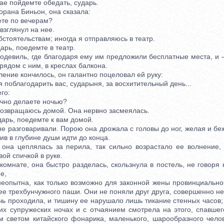
 пойдемте обедать, сударь.
ана Биньон, она сказала:
е по вечерам?
зглянул на нее.
оятельствам; иногда я отправляюсь в театр.
ь, поедемте в театр.
виль, где благодаря ему им предложили бесплатные места, и 
 рядом с ним, в креслах балкона.
ние кончилось, он галантно поцеловал ей руку:
облагодарить вас, сударыня, за восхитительный день...
го:
но делаете ночью?
возвращаюсь домой. Она нервно засмеялась.
арь, поедемте к вам домой.
разговаривали. Порою она дрожала с головы до ног, желая и бежа
ив в глубине души идти до конца.
 цеплялась за перила, так сильно возрастало ее волнение, 
вой спичкой в руке.
нате, она быстро разделась, скользнула в постель, не говоря н
е,
ытна, как только возможно для законной жены провинциальног
е трехбунчужного паши. Они не поняли друг друга, совершенно не
 проходила, и тишину ее нарушало лишь тикание стенных часов;
их супружеских ночах и с отчаянием смотрела на этого, спавше
м светом китайского фонарика, маленького, шарообразного челов