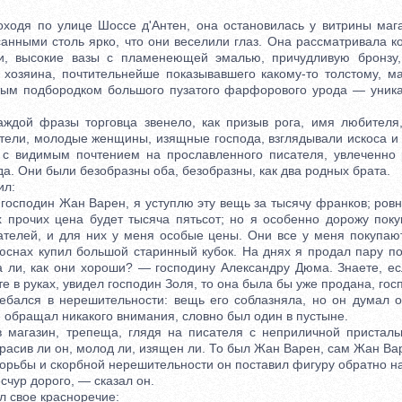
я по улице Шоссе д'Антен, она остановилась у витрины мага
анными столь ярко, что они веселили глаз. Она рассматривала к
ти, высокие вазы с пламенеющей эмалью, причудливую бронзу, 
 хозяина, почтительнейше показывавшего какому-то толстому, м
тым подбородком большого пузатого фарфорового урода — уник
й фразы торговца звенело, как призыв рога, имя любителя,
тели, молодые женщины, изящные господа, взглядывали искоса и 
 с видимым почтением на прославленного писателя, увлеченно
. Они были безобразны оба, безобразны, как два родных брата.
ил:
сподин Жан Варен, я уступлю эту вещь за тысячу франков; ровно
х прочих цена будет тысяча пятьсот; но я особенно дорожу пок
ателей, и для них у меня особые цены. Они все у меня покупают
юснах купил большой старинный кубок. На днях я продал пару по
 ли, как они хороши? — господину Александру Дюма. Знаете, ес
е в руках, увидел господин Золя, то она была бы уже продана, гос
лся в нерешительности: вещь его соблазняла, но он думал о 
 обращал никакого внимания, словно был один в пустыне.
азин, трепеща, глядя на писателя с неприличной присталь
расив ли он, молод ли, изящен ли. То был Жан Варен, сам Жан Ва
ьбы и скорбной нерешительности он поставил фигуру обратно на
чур дорого, — сказал он.
 свое красноречие: