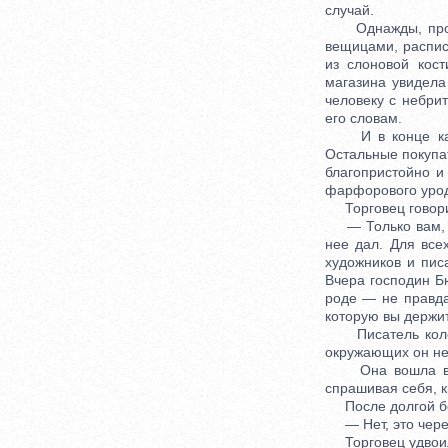
случай.
Однажды, проход
вещицами, распис
из слоновой кос
магазина увидела
человеку с небри
его словам.
И в конце каждо
Остальные покупа
благопристойно и
фарфорового урода
Торговец говор
— Только вам, го
нее дал. Для все
художников и пис
Вчера господин Б
роде — не правда
которую вы держит
Писатель колеба
окружающих он не
Она вошла в маг
спрашивая себя, к
После долгой бор
— Нет, это черес
Торговец удвоил