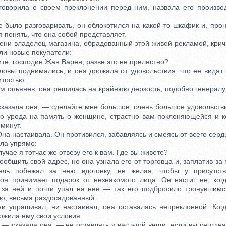
орила о своем преклонении перед ним, назвала его произвед
ло разговаривать, он облокотился на какой-то шкафик и, про
я понять, что она собой представляет.
 владелец магазина, обрадованный этой живой рекламой, крича
или новые покупатели:
е, господин Жан Варен, разве это не прелестно?
вы поднимались, и она дрожала от удовольствия, что ее видят
итостью.
опьянев, она решилась на крайнюю дерзость, подобно генерал
зала она, — сделайте мне большое, очень большое удовольстви
го урода на память о женщине, страстно вам поклоняющейся и к
 минут.
 настаивала. Он противился, забавляясь и смеясь от всего серд
ла упрямо:
ае я тотчас же отвезу его к вам. Где вы живете?
щить свой адрес, но она узнала его от торговца и, заплатив за 
ель побежал за нею вдогонку, не желая, чтобы у присутст
 он принимает подарок от незнакомого лица. Он настиг ее, ког
 за ней и почти упал на нее — так его подбросило тронувшим
ею, весьма раздосадованный.
прашивал, ни настаивал, она оставалась непреклонной. Когд
ожила ему свои условия.
сказала она, — не оставлять у вас этой вещи, если вы сегодня