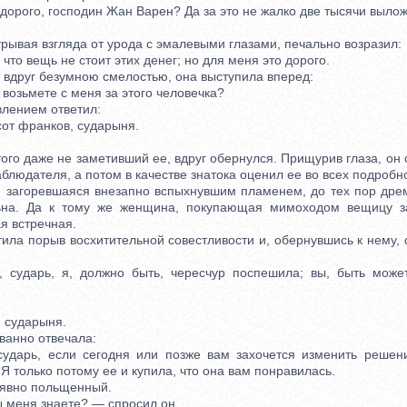
ого, господин Жан Варен? Да за это не жалко две тысячи выложит
ывая взгляда от урода с эмалевыми глазами, печально возразил:
о вещь не стоит этих денег; но для меня это дорого.
вдруг безумною смелостью, она выступила вперед:
озьмете с меня за этого человечка?
лением ответил:
т франков, сударыня.
о даже не заметивший ее, вдруг обернулся. Прищурив глаза, он 
аблюдателя, а потом в качестве знатока оценил ее во всех подробн
агоревшаяся внезапно вспыхнувшим пламенем, до тех пор дрем
ьна. Да к тому же женщина, покупающая мимоходом вещицу з
я встречная.
а порыв восхитительной совестливости и, обернувшись к нему,
арь, я, должно быть, чересчур поспешила; вы, быть может
:
 сударыня.
анно отвечала:
ь, если сегодня или позже вам захочется изменить решени
Я только потому ее и купила, что она вам понравилась.
вно польщенный.
меня знаете? — спросил он.