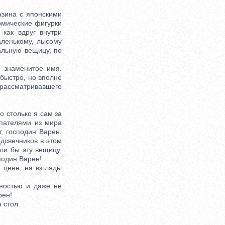
зина с японскими
омические фигурки
как вдруг внутри
аленькому, лысому
альную вещицу, по
 знаменитое имя.
быстро, но вполне
 рассматривавшего
 столько я сам за
упателями из мира
, господин Варен.
дсвечников в этом
ли бы эту вещицу,
подин Варен!
цене; на взгляды
ностью и даже не
рен!
 стол.