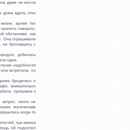
она даже не могла
 дома вдоль этих
жизни, кроме тех
принято говорить,
й обстановке, как
и. Она спрашивала
й, не бросившись с
едлог, добилась
ала одна.
лучае надобности
 она встретила, по
роме бродячего и
афе, внимательно
абата, призывом к
актрис; ничто не
нными магическим
вершались когда-то
итостей, чьи имена
омощь ей подоспел