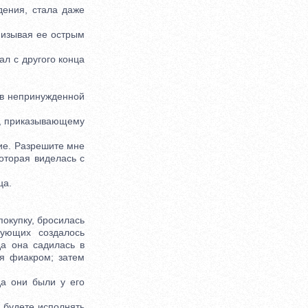
ения, стала даже
низывая ее острым
л с другого конца
 в непринужденной
у, приказывающему
е. Разрешите мне
оторая виделась с
ца.
покупку, бросилась
вующих создалось
да она садилась в
ся фиакром; затем
а они были у его
 будете исполнять