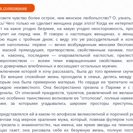
ое содержание
ете чувство более острое, чем женское любопытство? О, узнать, 
сь! Чего только не сделает женщина ради этого! Когда ее нетерп
т на какое угодно безумие, на какую угодно неосторожность, пр
ступит ни перед чем. Я говорю о настоящих женщинах, о женщ
ою ящик с тройным дном; с виду это ум рассудительный и хол
ния наполнены: первое — вечно возбужденным женским беспоко
д маской прямодушия, притворством, свойственным ханжам, по
 и, наконец, последнее — очаровательной наглостью, прелест
 вероломством — всеми теми извращенными свойствами, кот
по доверчивых влюбленных и восхищают остальных мужчин.
чение которой я хочу рассказать, была до того времени скучн
. Ее внешне спокойная жизнь проходила в семье, делясь между
оторым она была примерною матерью. Но сердце ее трепетало н
аждою неизвестного. Она беспрестанно грезила о Париже и с 
рналы. От описаний празднеств, туалетов, развлечений ее желан
но особенно таинственно волновали ее "отголоски", полные наме
ами, за которыми угадывались широкие просторы преступны
дставлялся ей в каком-то апофеозе великолепной и порочной ро
мечтам под мерное храпение мужа, который, повязав фуляром голо
грезила о знаменитостях, чьи имена, как яркие звезды на темно
цах газет; она рисовала себе их безумную жизнь, полную пост