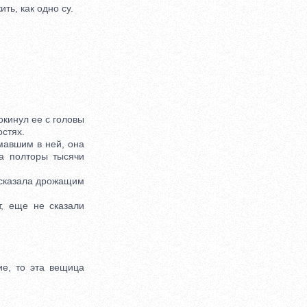
ь, как одно су.
окинул ее с головы
остях.
авшим в ней, она
а полторы тысячи
 сказала дрожащим
, еще не сказали
е, то эта вещица