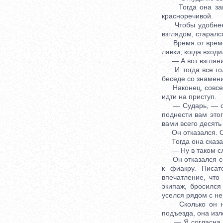
Тогда она загов
красноречивой.
Чтобы удобнее бы
взглядом, старалс
Время от времени
лавки, когда вход
— А вот взглянит
И тогда все голо
беседе со знамен
Наконец, совсем 
идти на приступ.
— Сударь, — ска
поднести вам это
вами всего десять
Он отказался. Она
Тогда она сказа
— Ну в таком случ
Он отказался сооб
к фиакру. Писат
впечатление, что
экипаж, бросился
уселся рядом с н
Сколько он ни у
подъезда, она изл
— Я согласна, — 