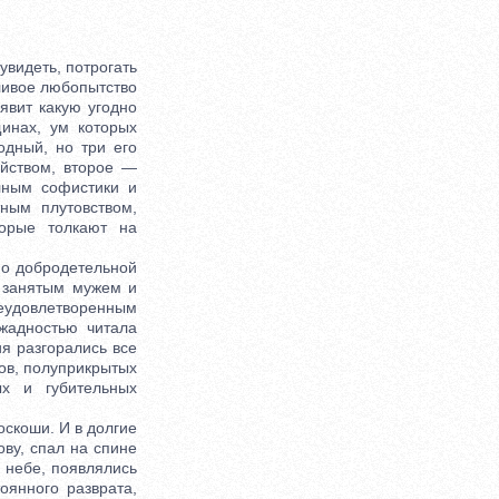
увидеть, потрогать
еливое любопытство
оявит какую угодно
инах, ум которых
одный, но три его
йством, второе —
лным софистики и
ным плутовством,
орые толкают на
о добродетельной
 занятым мужем и
еудовлетворенным
жадностью читала
ия разгорались все
ков, полуприкрытых
х и губительных
скоши. И в долгие
ву, спал на спине
м небе, появлялись
оянного разврата,