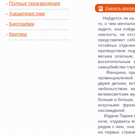
Полные произведения
Скачать кратк
Характеристики
Найдется ли на св
то, о чем мечтало
Биографии
задето, она пойде
Критика
смелость, не от
представляет соб
потайных отделе
притворством по
весьма опасным;
восхитительным
самоубийство глу
Женщина, приклю
провинциалочкой
двумя детьми, к
любопытством, ж
великосветские жу
больше и больше, 
искусными фраз
наслаждений.
Издали Париж пре
ночи, отдаваясь 
рядом с нею, она 
на первых страни