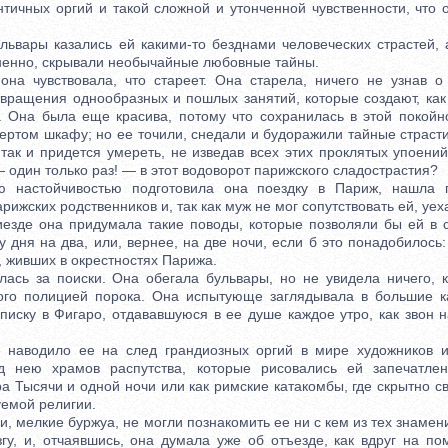
нтичных оргий и такой сложной и утонченной чувственности, что 
ары казались ей какими-то безднами человеческих страстей, а
ненно, скрывали необычайные любовные тайны.
увствовала, что стареет. Она старела, ничего не узнав о 
твращения однообразных и пошлых занятий, которые создают, как 
. Она была еще красива, потому что сохранилась в этой покойно
пертом шкафу; но ее точили, снедали и будоражили тайные страст
так и придется умереть, не изведав всех этих проклятых упоени
— один только раз! — в этот водоворот парижского сладострастия?
ойчивостью подготовила она поездку в Париж, нашла пр
рижских родственников и, так как муж не мог сопутствовать ей, уех
де она придумала такие поводы, которые позволяли бы ей в с
у дня на два, или, вернее, на две ночи, если б это понадобилось:
, живших в окрестностях Парижа.
 за поиски. Она обегала бульвары, но не увидела ничего, к
ного полицией порока. Она испытующе заглядывала в большие к
писку в Фигаро, отдававшуюся в ее душе каждое утро, как звон н
одило ее на след грандиозных оргий в мире художников и 
д нею храмов распутства, которые рисовались ей запечатле
а Тысячи и одной ночи или как римские катакомбы, где скрытно с
уемой религии.
мелкие буржуа, не могли познакомить ее ни с кем из тех знамен
гу, и, отчаявшись, она думала уже об отъезде, как вдруг на п