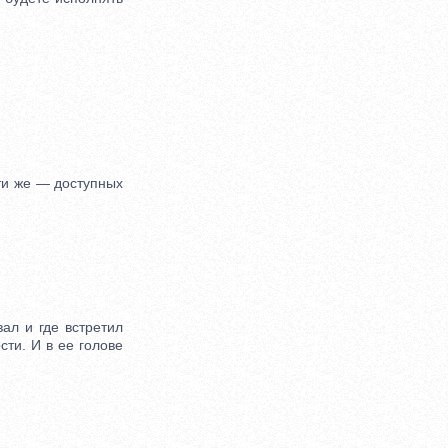
ти же — доступных
л и где встретил
сти. И в ее голове