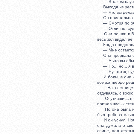
— В таком случае
Выходя из рестор
— Что вы делает
Он пристально в
— Смотря по обст
— Отлично, судар
Они пошли в Воде
весь зал видел ее
Когда представле
— Мне остается п
Она прервала е
— А что вы обыч
— Но... но... я 
— Ну, что ж, суд
И больше они не 
все же твердо реш
На лестнице она
отдуваясь, с воско
Очутившись в ком
прижавшись к стен
Но она была неоп
был требовательне
И он уснул. Ночь
она думала о сво
спине, под желты