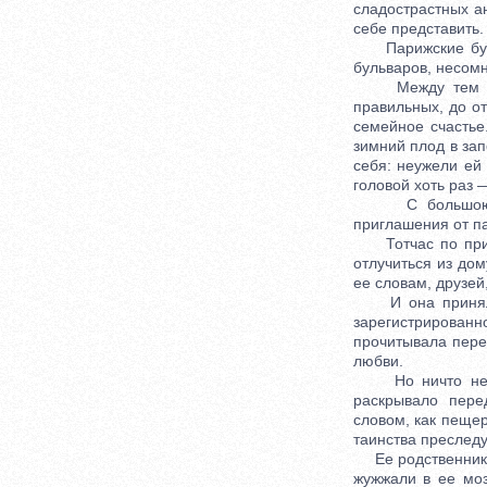
сладострастных а
себе представить.
Парижские бульв
бульваров, несом
Между тем она ч
правильных, до о
семейное счастье
зимний плод в за
себя: неужели ей 
головой хоть раз 
С большою наст
приглашения от па
Тотчас по приез
отлучиться из дом
ее словам, друзей
И она принялась
зарегистрирован
прочитывала пере
любви.
Но ничто не нав
раскрывало пере
словом, как пещер
таинства преслед
Ее родственники, 
жужжали в ее моз