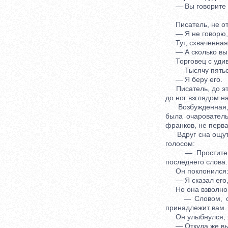
— Вы говорите дор
Писатель, не отр
— Я не говорю, чт
Тут, схваченная 
— А сколько вы в
Торговец с удив
— Тысячу пятьсо
— Я беру его.
Писатель, до этог
до ног взглядом н
Возбужденная, з
была очаровател
франков, не перва
Вдруг сна ощутил
голосом:
— Простите, суд
последнего слова.
Он поклонился
— Я сказал его,
Но она взволнов
— Словом, судар
принадлежит вам. 
Он улыбнулся, я
— Откуда же вы 