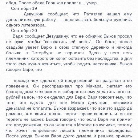
обед. После обеда Горшков прилег и... умер.
Сентября 19
Девушкин сообщает, что Ратазяев нашел ему
дополнительную работу — переписывать большую рукопись
одного литератора.
Сентября 20
Варя сообщает Девушкину, что ее обидчик Быков просил
ее руки, чтобы “возвратить ей честь”. Он богат, после
свадьбы увезет Варю в свою степную деревню и никогда
больше в Петербург не вернется. Здесь у него есть
племянник, которого он хочет оставить без наследства, а для
этого ему нужно жениться, чтобы родить наследника. Быков
говорит Варе, что
прежде чем сделать ей предложений, он разузнал о ее
поведении. Он расспрашивал про Макара, считает его
благородным человеком и собирается ему уплатить пятьсот
рублей за все, что он сделал для Вари. Варя говорит ему, что
того, что сделал для нее Макар Девушкин, никакими
деньгами не оплатить. Быков возражает, что все это вздор да
романы, что книги только портят нравственность и он их
терпеть не может. Быков говорит, что если Варя не примет
его предложения, то он женится в Москве на купчихе, потому
что хочет непременно лишить племянника наследства.
После ухода Быкова Варя долго думала и решила принять