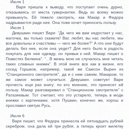
Июля 1
Варя пришла к выводу, что поступает очень дурно,
отказываясь от места гувернантки. Ведь ко всему можно
привыкнуть. Ей тяжело смотреть, как Макар и Федора
надрываются ради нее. Она тоже хочет приносить пользу.
Июля 1
Девушкин пишет Варе: “Да чего же вам недостает у нас,
маточка, вы только скажите! Вас любят, вы нас любите, мы
все довольны и счастливы — чего же более?” А что они будут
делать без нее, если она уедет? Для него было в радость
покупать для нее одежду, он привык к ней. Макар пишет о
Повестях Белкина”: “...В жизнь мою не случалось мне читать
таких славных книжек”. В этой книге все как в жизни, его
сосед Горшков, например, такой же Самсон Вырин из
“Станционного смотрителя”, да и с ним самим, Макаром, то
же самое может случиться. Девушкин советует Варе
прочесть еще раз книгу: по его мнению, это принесет ей
пользу. Макар разговаривал о “Станционном смотрителе” с
Ратазяевым. Тот считает, что это устарело, теперь в моде
книжки с картинками, хотя Пушкин, конечно же, хорош и
прославил святую Русь.
Июля 6
Варя пишет, что Федора принесла ей пятнадцать рублей
серебром, она дала ей три рубля, а теперь кроит жилетку