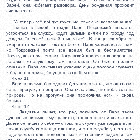
Варей, она избегает разговора. День рождения проходит
очень весело.
“А теперь всё пойдут грустные, тяжелые воспоминания”,
— пишет в своей тетради Варя. Покровский пытается
устроиться на службу, ходит целыми днями по городу под
дождем “в своей легкой шинельке”. В конце октября он
умирает от чахотки. Пока он болел, Варя ухаживала за ним,
но Покровский почти все время был в беспамятстве.
Последнюю ночь старик Покровский провел в коридоре на
рогожке, которую ему там постелили. Он был в полном
отчаянии. Варя описывает ужасную сцену похорон студента
и бедного старика, бегущего за гробом сына.
Июня 11
Варя в письме благодарит Девушкина за то, что он свозил
ее на прогулку на острова. Она счастлива, что побывала на
природе. Но на прогулке она промочила ноги и снова
больна.
Июня 12
Девушкин пишет, что рад получать от Вари такие
душевные письма, ему нравится, что она ценит и хвалит его.
Далее он пишет о себе — о том, что служит уже тридцать лет,
начав службу семнадцатилетним, что на службе у него есть
недоброжелатели, недовольные его внешним видом и тем,
что он берет дополнительную работу — переписывает