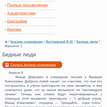
Полные произведения
Характеристики
Биографии
Критика
/
Краткие содержания
/
Достоевский Ф.М.
/
Бедные люди
/
Вариант 1
Бедные люди
Скачать краткое содержание
Апреля 8
Макар Девушкин в очередном письме к Варваре
Алексеевне Добросе-ловой пишет: он счастлив, что она его
послушалась и утром приоткрыла на окне занавеску, и ему
показалось даже, что за окном мелькнуло ее “миловидное
личико”. Теперь они словно будут переговариваться с
помощью этой занавески: приоткрыта — “с добрым утром,
Макар Алексеевич”, опущена — “прощайте... пора спать”.
Макар Алексеевич только что поселился на новом месте, но