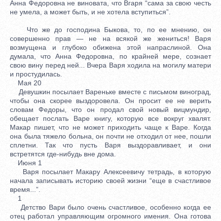
Анна Федоровна не виновата, что Вгаря “сама за свою честь
не умела, а может быть, и не хотела вступиться”.
Что же до господина Быкова, то, по ее мнению, он
совершенно прав — не на всякой же жениться! Варя
возмущена и глубоко обижена этой напраслиной. Она
думала, что Анна Федоровна, по крайней мере, сознает
свою вину перед ней... Вчера Варя ходила на могилу матери
и простудилась.
Мая 20
Девушкин посылает Вареньке вместе с письмом виноград,
чтобы она скорее выздоровела. Он просит ее не верить
словам Федоры, что он продал свой новый вицмундир,
обещает послать Варе книгу, которую все вокруг хвалят.
Макар пишет, что не может приходить чаще к Варе. Когда
она была тяжело больна, он почти не отходил от нее, пошли
сплетни. Так что пусть Варя выздоравливает, и они
встретятся где-нибудь вне дома.
Июня 1
Варя посылает Макару Алексеевичу тетрадь, в которую
начала записывать историю своей жизни “еще в счастливое
время...”.
1
Детство Вари было очень счастливое, особенно когда ее
отец работал управляющим огромного имения. Она готова