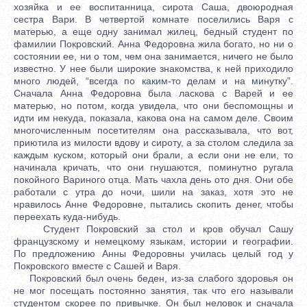
хозяйка и ее воспитанница, сирота Саша, двоюродная
сестра Вари. В четвертой комнате поселились Варя с
матерью, а еще одну занимал жилец, бедный студент по
фамилии Покровский. Анна Федоровна жила богато, но ни о
состоянии ее, ни о том, чем она занимается, ничего не было
известно. У нее были широкие знакомства, к ней приходило
много людей, “всегда по каким-то делам и на минутку”.
Сначала Анна Федоровна была ласкова с Варей и ее
матерью, но потом, когда увидела, что они беспомощны и
идти им некуда, показала, какова она на самом деле. Своим
многочисленным посетителям она рассказывала, что вот,
приютила из милости вдову и сироту, а за столом следила за
каждым куском, который они брали, а если они не ели, то
начинала кричать, что они гнушаются, поминутно ругала
покойного Вариного отца. Мать чахла день ото дня. Они обе
работали с утра до ночи, шили на заказ, хотя это не
нравилось Анне Федоровне, пытались скопить денег, чтобы
переехать куда-нибудь.
Студент Покровский за стол и кров обучал Сашу
французскому и немецкому языкам, истории и географии.
По предложению Анны Федоровны училась целый год у
Покровского вместе с Сашей и Варя.
Покровский был очень беден, из-за слабого здоровья он
не мог посещать постоянно занятия, так что его называли
студентом скорее по привычке. Он был неловок и сначала