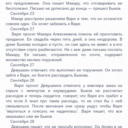
его предложение. Она пишет Макару, что отговаривать ее
бесполезно. Письмо не дописано до конца — пришел Быков.
Сентября 23
Макар расстроен решением Вари и тем, что он останется
совсем один. Он хочет забежать к Варе.
Сентября 27
Варя просит Макара Алексеевича помочь ей приготовить
приданое. Ее свадьба через пять дней, а она нездорова. В
доме Быкова холодно и пусто, он сам здесь не живет, а в его
отсутствие слуги разбегаются. Не с кем даже письма послать
Макару. Ее письмо, отправленное по почте, содержит
множество мелких поручений.
Сентября 27
Девушкин отвечает, что выполнил ее поручения. Он хотел
зайти к Варе, но боится рассердить Быкова.
Сентября 28
Варя просит Девушкина отменить у ювелира заказ на
серьги с жемчугом и изумрудами. Быков не рассчитал
расходов и теперь сердится, говорит, что Варя его грабит и
что если б знал про такие расходы, то не стал бы с ней
связываться. После венчания они сразу уедут, чтобы Варя
“вертеться и плясать не надеялась”. Варя пишет, что все
заказывал сам же Быков.
Сентября 28
Девушкин пишет, что ее просьбу исполнил. Он болен и не