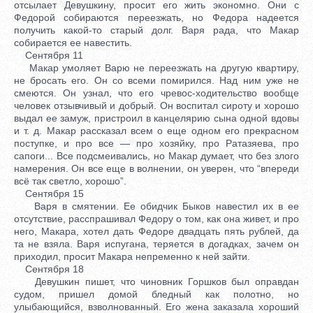
отсылает Девушкину, просит его жить экономно. Они с
Федорой собираются переезжать, но Федора надеется
получить какой-то старый долг. Варя рада, что Макар
собирается ее навестить.
Сентября 11
Макар умоляет Варю не переезжать на другую квартиру,
не бросать его. Он со всеми помирился. Над ним уже не
смеются. Он узнал, что его чревос-ходительство вообще
человек отзывчивый и добрый. Он воспитал сироту и хорошо
выдал ее замуж, пристроил в канцелярию сына одной вдовы
и т. д. Макар рассказал всем о еще одном его прекрасном
поступке, и про все — про хозяйку, про Ратазяева, про
сапоги... Все подсмеивались, но Макар думает, что без злого
намерения. Он все еще в волнении, он уверен, что “впереди
всё так светло, хорошо”.
Сентября 15
Варя в смятении. Ее обидчик Быков навестил их в ее
отсутствие, расспрашивал Федору о том, как она живет, и про
него, Макара, хотел дать Федоре двадцать пять рублей, да
та не взяла. Варя испугана, теряется в догадках, зачем он
приходил, просит Макара непременно к ней зайти.
Сентября 18
Девушкин пишет, что чиновник Горшков был оправдан
судом, пришел домой бледный как полотно, но
улыбающийся, взволнованный. Его жена заказала хороший