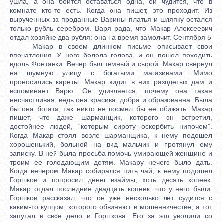
ушла, а она боится оставаться одна, ей чудится, что в
комнате кто-то есть. Когда она пишет, это проходит. Из
вырученных за проданные Варины платья и шляпку остался
только рубль серебром. Варя рада, что Макар Алексеевич
отдал хозяйке два рубля: она на время замолчит. Сентября 5
Макар в своем длинном письме описывает свои
впечатления. У него болела голова, и он пошел походить
вдоль Фонтанки. Вечер был темный и сырой. Макар свернул
на шумную улицу с богатыми магазинами. Мимо
проносились кареты. Макар видит в них разодетых дам и
вспоминает Варю. Он удивляется, почему она такая
несчастливая, ведь она красива, добра и образованна. Была
бы она богата, так никто не посмел бы ее обижать. Макар
пишет, что даже шарманщик, которого он встретил,
достойнее людей, “которым сироту оскорбить нипочем”.
Когда Макар стоял возле шарманщика, к нему подошел
хорошенький, больной на вид мальчик и протянул ему
записку. В ней была просьба помочь умирающей женщине и
троим ее голодающим детям. Макару нечего было дать.
Когда вечером Макар собирался пить чай, к нему подошел
Горшков и попросил денег взаймы, хоть десять копеек.
Макар отдал последние двадцать копеек, что у него были.
Горшков рассказал, что он уже несколько лет судится с
каким-то купцом, которого обвиняют в мошенничестве, а тот
запутал в свое дело и Горшкова. Его за это уволили со