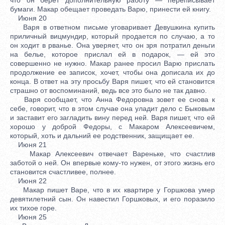
бумаги. Макар обещает проведать Варю, принести ей книгу.
Июня 20
Варя в ответном письме уговаривает Девушкина купить
приличный вицмундир, который продается по случаю, а то
он ходит в рванье. Она уверяет, что он зря потратил деньги
на белье, которое прислал ей в подарок, — ей это
совершенно не нужно. Макар ранее просил Варю прислать
продолжение ее записок, хочет, чтобы она дописала их до
конца. В ответ на эту просьбу Варя пишет, что ей становится
страшно от воспоминаний, ведь все это было не так давно.
Варя сообщает, что Анна Федоровна зовет ее снова к
себе, говорит, что в этом случае она уладит дело с Быковым
и заставит его загладить вину перед ней. Варя пишет, что ей
хорошо у доброй Федоры, с Макаром Алексеевичем,
который, хоть и дальний ее родственник, защищает ее.
Июня 21
Макар Алексеевич отвечает Вареньке, что счастлив
заботой о ней. Он впервые кому-то нужен, от этого жизнь его
становится счастливее, полнее.
Июня 22
Макар пишет Варе, что в их квартире у Горшкова умер
девятилетний сын. Он навестил Горшковых, и его поразило
их тихое горе.
Июня 25