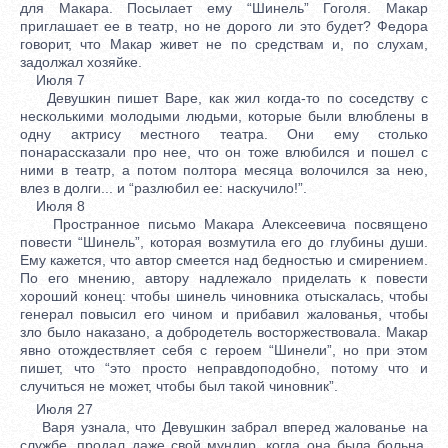
для Макара. Посылает ему “Шинель” Гоголя. Макар
приглашает ее в театр, но не дорого ли это будет? Федора
говорит, что Макар живет не по средствам и, по слухам,
задолжал хозяйке.
Июля 7
Девушкин пишет Варе, как жил когда-то по соседству с
несколькими молодыми людьми, которые были влюблены в
одну актрису местного театра. Они ему столько
понарассказали про нее, что он тоже влюбился и пошел с
ними в театр, а потом полтора месяца волочился за нею,
влез в долги... и “разлюбил ее: наскучило!”.
Июля 8
Пространное письмо Макара Алексеевича посвящено
повести “Шинель”, которая возмутила его до глубины души.
Ему кажется, что автор смеется над бедностью и смирением.
По его мнению, автору надлежало приделать к повести
хороший конец: чтобы шинель чиновника отыскалась, чтобы
генерал повысил его чином и прибавил жалованья, чтобы
зло было наказано, а добродетель восторжествовала. Макар
явно отождествляет себя с героем “Шинели”, но при этом
пишет, что “это просто неправдоподобно, потому что и
случиться не может, чтобы был такой чиновник”.
Июля 27
Варя узнала, что Девушкин забрал вперед жалованье на
службе, продал даже свой мундир, когда она была больна,