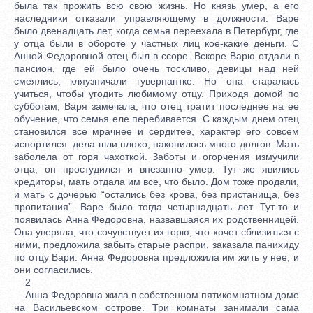
была так прожить всю свою жизнь. Но князь умер, а его
наследники отказали управляющему в должности. Варе
было двенадцать лет, когда семья переехала в Петербург, где
у отца были в обороте у частных лиц кое-какие деньги. С
Анной Федоровной отец был в ссоре. Вскоре Варю отдали в
пансион, где ей было очень тоскливо, девицы над ней
смеялись, кляузничали гувернантке. Но она старалась
учиться, чтобы угодить любимому отцу. Приходя домой по
субботам, Варя замечала, что отец тратит последнее на ее
обучение, что семья еле перебивается. С каждым днем отец
становился все мрачнее и сердитее, характер его совсем
испортился: дела шли плохо, накопилось много долгов. Мать
заболела от горя чахоткой. Заботы и огорчения измучили
отца, он простудился и внезапно умер. Тут же явились
кредиторы, мать отдала им все, что было. Дом тоже продали,
и мать с дочерью “остались без крова, без пристанища, без
пропитания”. Варе было тогда четырнадцать лет. Тут-то и
появилась Анна Федоровна, назвавшаяся их родственницей.
Она уверяла, что сочувствует их горю, что хочет сблизиться с
ними, предложила забыть старые распри, заказала панихиду
по отцу Вари. Анна Федоровна предложила им жить у нее, и
они согласились.
2
Анна Федоровна жила в собственном пятикомнатном доме
на Васильевском острове. Три комнаты занимали сама