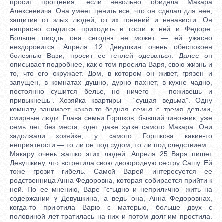
просит прощения, если невольно обидела Макара
Алексеевича. Она умеет ценить все, что он сделал для нее,
защитив от злых людей, от их гонений и ненависти. Он
напрасно стыдится приходить в гости к ней и Федоре.
Больше писдть она сегодня не может — ей ужасно
нездоровится. Апреля 12 Девушкин очень обеспокоен
болезнью Вари, просит ее теплей одеваться. Далее он
описывает подробнее, как о том просила Варя, свою жизнь и
то, что его окружает. Дом, в котором он живет, грязен и
запущен, в комнатах душно, дурно пахнет, в кухне чадно,
постоянно сушится белье, но ничего — поживешь и
привыкнешь”. Хозяйка квартиры— “сущая ведьма”. Одну
комнату занимает какая-то бедная семья с тремя детьми,
смирные люди. Глава семьи Горшков, бывший чиновник, уже
семь лет без места, одет даже хугке самого Макара. Они
задолжали хозяйке, у самого Горшкова какие-то
неприятности — то ли он под судом, то ли под следствием...
Макару очень жашко этих людей. Апреля 25 Варя пишет
Девушкину, что встретила свою двоюродную сестру Сашу. Ей
тоже грозит гибель. Самой Варей интересуется ее
родственница Анна Федоровна, которая собирается прийти к
ней. По ее мнению, Варе “стыдно и неприлично” жить на
содержании у Девушкина, а ведь она, Анна Федоровнах,
когда-то приютила Варю с матерью, больше двух с
половиной лет тратилась на них и потом долг им простила.