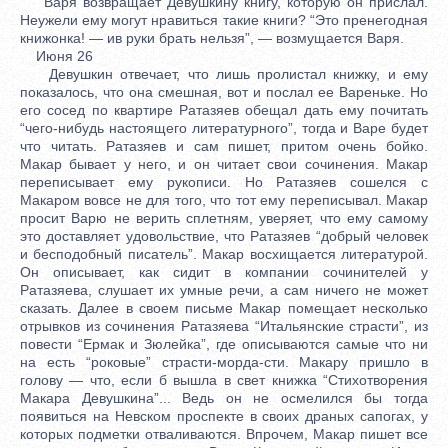
Варя возвращает Девушкину книгу, которую он прислал.
Неужели ему могут нравиться такие книги? “Это пренегодная
книжонка! — ив руки брать нельзя”, — возмущается Варя.
Июня 26
Девушкин отвечает, что лишь пролистал книжку, и ему
показалось, что она смешная, вот и послал ее Вареньке. Но
его сосед по квартире Ратазяев обещал дать ему почитать
“чего-нибудь настоящего литературного”, тогда и Варе будет
что читать. Ратазяев и сам пишет, притом очень бойко.
Макар бывает у него, и он читает свои сочинения. Макар
переписывает ему рукописи. Но Ратазяев сошелся с
Макаром вовсе не для того, что тот ему переписывал. Макар
просит Варю не верить сплетням, уверяет, что ему самому
это доставляет удовольствие, что Ратазяев “добрый человек
и бесподобный писатель”. Макар восхищается литературой.
Он описывает, как сидит в компании сочинителей у
Ратазяева, слушает их умные речи, а сам ничего не может
сказать. Далее в своем письме Макар помещает несколько
отрывков из сочинения Ратазяева “Итальянские страсти”, из
повести “Ермак и Зюлейка”, где описываются самые что ни
на есть “роковые” страсти-морда-сти. Макару пришло в
голову — что, если б вышла в свет книжка “Стихотворения
Макара Девушкина”... Ведь он не осмелился бы тогда
появиться на Невском проспекте в своих драных сапогах, у
которых подметки отваливаются. Впрочем, Макар пишет все