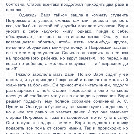
болтовни. Старик все-таки продолжал приходить два раза в
неделю.
Однажды Варя тайком зашла в комнату студента
Покровского и, увидев, сколько там книг, решила прочесть
все, чтобы быть достойной дружбы молодого человека. Варя
уносит к себе какую-то книгу, однако, придя к себе,
обнаруживает, что она на латинском языке. Она тут же
возвращается обратно, чтобы взять что-нибудь другое,
нечаянно обрушивает книжную полку, и Покровский застает
ее на месте преступления. Сначала он закричал на нее, как
на проказливого ребенка, но вдруг заметил, что перед ним
вовсе не ребенок, а молодая девушка, — и “покраснел до
ушей”.
Тяжело заболела мать Вари. Ночью Варя сидит у ее
постели, и тут приходит Покровский и начинает помогать ей
ухаживать за больной. Он приносит ей читать книги, подолгу
разговаривает с ней. Старик Покровский в одно из своих
посещений сообщает, что у сына скоро день рождения. Варя
решает подарить ему полное собрание сочинений А. С.
Пушкина. Она идет к букинисту, где можно купить подешевле,
но у нее все равно не хватает денег. И тут она замечает
старика Покровского, тоже пытающегося что-то купить сыну.
Они покупают подарок вместе. Варя предлагает старику
подарить все тома от своего имени. Так и происходит, но
студент обо всем догадывается, ищет случая поговорить с