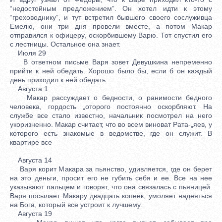
“недостойным предложением”. Он хотел идти к этому
“греховоднику”, и тут встретил бывшего своего сослуживца
Емелю, они три дня провели вместе, а потом Макар
отправился к офицеру, оскорбившему Варю. Тот спустил его
с лестницы. Остальное она знает.
Июля 29
В ответном письме Варя зовет Девушкина непременно
прийти к ней обедать. Хорошо было бы, если б он каждый
день приходил к ней обедать.
Августа 1
Макар рассуждает о бедности, о ранимости бедного
человека, гордость „оторого постоянно оскорбляют. На
службе все стало известно, начальник посмотрел на него
укоризненно. Макар считает, что во всем виноват Рата-„яев, у
которого есть знакомые в ведомстве, где он служит. В
квартире все
Августа 14
Варя корит Макара за пьянство, удивляется, где он берет
на это деньги, просит его не губить себя и ее. Все на нее
указывают пальцем и говорят, что она связалась с пьяницей.
Варя посылает Макару двадцать копеек, умоляет надеяться
на Бога, который все устроит к лучшему.
Августа 19