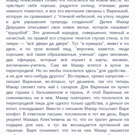
чувствует себя хорошо, радуется солнцу, птичкам, даже
немного помечтал, и все его мечтания связаны с Варенькой,
которую он сравнивает с “птичкой небесной, на утеху людям
и для украшения природы созданной”. Далее Макар
Девушкин описывает свое новое жилье, которое называет
“трущобой”. Это длинный коридор, совершенно темный и
нечистый, по правой его стороне тянется глухая стена, а по
левую — “всё двери да двери”. Тут, “в нумерах”, живет и по
двое, и по трое всякий люд, “впрочем, кажется, люди
хорошие, всё такие образованные, ученые”: один чиновник,
два офицера, которые всё играют в карты, мичман,
англичанин-учитель. Сам же Макар ютится в кухне за
перегородкой. Но он якобы поселился здесь “для удобства...
а не для чего-нибудь другого”. Во-первых, прямо напротив —
окошко Вареньки, во-вторых, тут дешевле, так что теперь
Макар сможет пить чай с сахаром. Для Вареньки он купил
два горшка с бальзамином и герань. А чтоб Варенька не
сомневалась ни в чем, Макар повторяет, что поселился за
перегородкой лишь для одного только удобства, а деньги он
копит, откладывает. Вместе с письмом Макар посылает Варе
конфет. В ответном письме, посланном в тот же день, Варя
укоряет Макара Алек“еевича за то, что он тратит деньги на
подарки для нее, и тут же восхищается купленной им
геранью. Варя понимает, что из-за нее Макар лишается