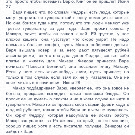
это, просто чтобы потешить Варю. Книг он ей пришлет. Июня
27
Варя пишет, что, по словам Федоры, есть люди, которые
могут устроить ее гувернанткой в одну помещичью семью.
Но она боится туда идти, потому что эти люди меняют уже
третью гувернантку за два года. Варя просит совета у
Макара, хочет, чтобы он зашел к ней. Ей грустно, у нее
плохой кашель, она чувствует, что скоро умрет. Не надо
посылать больше конфет, пусть Макар побережет деньги.
Варя вышила ковер, и за него дают пятьдесят рублей
ассигнациями, так что она даст денег Федоре, сошьет себе
платье и жилетку для Макара. Федора принесла Варе
почитать “Повести Белкина”, она посылает книгу Макару.
Если у него есть какие-нибудь книги, пусть пришлет, но
только в том случае, если взял их не у Ратазяева. Она не
хочет читать его сочинения. Июня 28
Макар подбадривает Варю, уверяет ее, что она вовсе не
больна, прекрасно выглядит, только немножко бледна. Он
просит ее не думать о плохом и ни в коем случае не идти в
гувернантки. Макар готов продать свой старый фрак и ходить
в одной рубашке, только чтобы Варя ни в чем не нуждалась.
Он корит Федору, которая надоумила ее искать работу.
Макар заступается за Ратазяева, который, по его мнению,
хорошо пишет, хотя и есть писатели получше. Вечером он
зайдет к Варе.