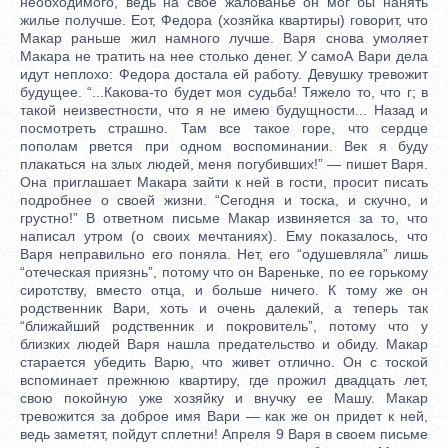
необходимого, ведь на свое жалованье он мог бы нанять
жилье получше. Еот, Федора (хозяйка квартиры) говорит, что
Макар раньше жил намного лучше. Варя снова умоляет
Макара не тратить на нее столько денег. У самоА Вари дела
идут неплохо: Федора достала ей работу. Девушку тревожит
будущее. “...Какова-то будет моя судьба! Тяжело то, что г; в
такой неизвестности, что я не имею будущности... Назад и
посмотреть страшно. Там все такое горе, что сердце
пополам рвется при одном воспоминании. Век я буду
плакаться на злых людей, меня погубивших!” — пишет Варя.
Она приглашает Макара зайти к ней в гости, просит писать
подробнее о своей жизни. “Сегодня и тоска, и скучно, и
грустно!” В ответном письме Макар извиняется за то, что
написал утром (о своих мечтаниях). Ему показалось, что
Варя неправильно его поняла. Нет, его “одушевляла” лишь
“отеческая приязнь”, потому что он Вареньке, по ее горькому
сиротству, вместо отца, и больше ничего. К тому же он
родственник Вари, хоть и очень далекий, а теперь так
“ближайший родственник и покровитель”, потому что у
близких людей Варя нашла предательство и обиду. Макар
старается убедить Варю, что живет отлично. Он с тоской
вспоминает прежнюю квартиру, где прожил двадцать лет,
свою покойную уже хозяйку и внучку ее Машу. Макар
тревожится за доброе имя Вари — как же он придет к ней,
ведь заметят, пойдут сплетни! Апреля 9 Варя в своем письме