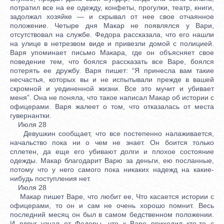
потратил все на ее одежду, конфеты, прогулки, театр, книги,
задолжал хозяйке — и скрывал от нее свое отчаянное
положение. Четыре дня Макар не появлялся у Вари,
отсутствовал на службе. Федора рассказала, что его нашли
на улице в нетрезвом виде и привезли домой с полицией.
Варя упоминает письмо Макара, где он объясняет свое
поведение тем, что боялся рассказать все Варе, боялся
потерять ее дружбу. Варя пишет: “Я принесла вам такие
несчастья, которых вы и не испытывали прежде в вашей
скромной и уединенной жизни. Все это мучит и убивает
меня”. Она не поняла, что такое написал Макар об истории с
офицерами. Варя жалеет о том, что отказалась от места
гувернантки.
Июля 28
Девушкин сообщает, что все постепенно налаживается,
начальство пока ни о чем не знает. Он боится только
сплетен, да еще его убивают долги и плохое состояние
одежды. Макар благодарит Варю за деньги, ею посланные,
потому что у него самого пока никаких надежд на какие-
нибудь поступления нет.
Июля 28
Макар пишет Варе, что любит ее, Что касается истории с
офицерами, то он и сам не очень хорошо помнит. Весь
последний месяц он был в самом бедственном положении.
И вдруг узнал от Федоры, что к Варе приходил кто-то с