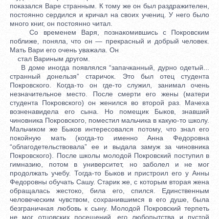
показался Варе странным. К тому же он был раздражителен,
постоянно сердился и кричал на своих учениц. У него было
много книг, он постоянно читал.
Со временем Варя, познакомившись с Покровским
поближе, поняла, что он — прекрасный и добрый человек.
Мать Вари его очень уважала. Он
стал Вариным другом.
В доме иногда появлялся “запачканный, дурно одетый...
странный донельзя” старичок. Это был отец студента
Покровского. Когда-то он где-то служил, занимал очень
незначительное место. После смерти его жены (матери
студента Покровского) он женился во второй раз. Мачеха
возненавидела его сына. Но помещик Быков, знавший
чиновника Покровского, поместил мальчика в какую-то школу.
Мальчиком же Быков интересовался потому, что знал его
покойную мать (когда-то именно Анна Федоровна
“облагодетельствовала” ее и выдала замуж за чиновника
Покровского). После школы молодой Покровский поступил в
гимназию, потом в университет, но заболел и не мог
продолжать учебу. Тогда-то Быков и пристроил его у Анны
Федоровны обучать Сашу. Старик же, с которым вторая жена
обращалась жестоко, била его, спился. Единственным
человеческим чувством, сохранившимся в его душе, была
безграничная любовь к сыну. Молодой Покровский терпеть
не мог отцовских посещений, его любопытства и пустой