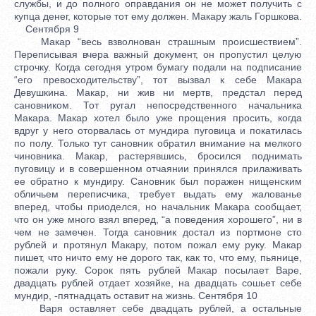
службы, и до полного оправдания он не может получить с
купца денег, которые тот ему должен. Макару жаль Горшкова.
Сентября 9
Макар “весь взволнован страшным происшествием”.
Переписывая вчера важный документ, он пропустил целую
строчку. Когда сегодня утром бумагу подали на подписание
“его превосходительству”, тот вызвал к себе Макара
Девушкина. Макар, ни жив ни мертв, предстал перед
сановником. Тот ругал непосредственного начальника
Макара. Макар хотел было уже прощения просить, когда
вдруг у него оторвалась от мундира пуговица и покатилась
по полу. Только тут сановник обратил внимание на мелкого
чиновника. Макар, растерявшись, бросился поднимать
пуговицу и в совершенном отчаянии принялся прилаживать
ее обратно к мундиру. Сановник был поражен нищенским
обличьем переписчика, требует выдать ему жалованье
вперед, чтобы приоделся, но начальник Макара сообщает,
что он уже много взял вперед, “а поведения хорошего”, ни в
чем не замечен. Тогда сановник достал из портмоне сто
рублей и протянул Макару, потом пожал ему руку. Макар
пишет, что ничто ему не дорого так, как то, что ему, пьянице,
пожали руку. Сорок пять рублей Макар посылает Варе,
двадцать рублей отдает хозяйке, на двадцать сошьет себе
мундир, -пятнадцать оставит на жизнь. Сентября 10
Варя оставляет себе двадцать рублей, а остальные