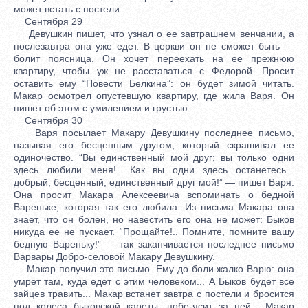
может встать с постели.
Сентября 29
Девушкин пишет, что узнал о ее завтрашнем венчании, а
послезавтра она уже едет. В церкви он не сможет быть —
болит поясница. Он хочет переехать на ее прежнюю
квартиру, чтобы уж не расставаться с Федорой. Просит
оставить ему “Повести Белкина”: он будет зимой читать.
Макар осмотрел опустевшую квартиру, где жила Варя. Он
пишет об этом с умилением и грустью.
Сентября 30
Варя посылает Макару Девушкину последнее письмо,
называя его бесценным другом, который скрашивал ее
одиночество. “Вы единственный мой друг; вы только одни
здесь любили меня!.. Как вы одни здесь останетесь...
добрый, бесценный, единственный друг мой!” — пишет Варя.
Она просит Макара Алексеевича вспоминать о бедной
Вареньке, которая так его любила. Из письма Макара она
знает, что он болен, но навестить его она не может: Быков
никуда ее не пускает. “Прощайте!.. Помните, помните вашу
бедную Вареньку!” — так заканчивается последнее письмо
Варвары Добро-селовой Макару Девушкину.
Макар получил это письмо. Ему до боли жалко Варю: она
умрет там, куда едет с этим человеком... А Быков будет все
зайцев травить... Макар встанет завтра с постели и бросится
под колеса быковской кареты, побе-ясит за ней... Макар