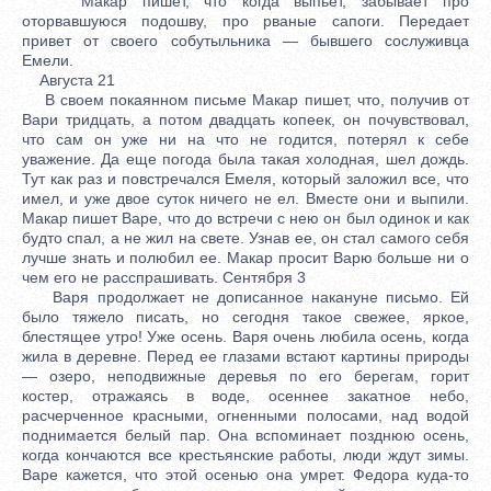
Макар пишет, что когда выпьет, забывает про
оторвавшуюся подошву, про рваные сапоги. Передает
привет от своего собутыльника — бывшего сослуживца
Емели.
Августа 21
В своем покаянном письме Макар пишет, что, получив от
Вари тридцать, а потом двадцать копеек, он почувствовал,
что сам он уже ни на что не годится, потерял к себе
уважение. Да еще погода была такая холодная, шел дождь.
Тут как раз и повстречался Емеля, который заложил все, что
имел, и уже двое суток ничего не ел. Вместе они и выпили.
Макар пишет Варе, что до встречи с нею он был одинок и как
будто спал, а не жил на свете. Узнав ее, он стал самого себя
лучше знать и полюбил ее. Макар просит Варю больше ни о
чем его не расспрашивать. Сентября 3
Варя продолжает не дописанное накануне письмо. Ей
было тяжело писать, но сегодня такое свежее, яркое,
блестящее утро! Уже осень. Варя очень любила осень, когда
жила в деревне. Перед ее глазами встают картины природы
— озеро, неподвижные деревья по его берегам, горит
костер, отражаясь в воде, осеннее закатное небо,
расчерченное красными, огненными полосами, над водой
поднимается белый пар. Она вспоминает позднюю осень,
когда кончаются все крестьянские работы, люди ждут зимы.
Варе кажется, что этой осенью она умрет. Федора куда-то