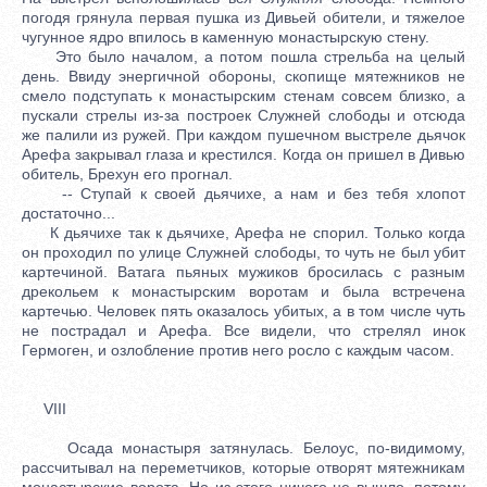
погодя грянула первая пушка из Дивьей обители, и тяжелое
чугунное ядро впилось в каменную монастырскую стену.
Это было началом, а потом пошла стрельба на целый
день. Ввиду энергичной обороны, скопище мятежников не
смело подступать к монастырским стенам совсем близко, а
пускали стрелы из-за построек Служней слободы и отсюда
же палили из ружей. При каждом пушечном выстреле дьячок
Арефа закрывал глаза и крестился. Когда он пришел в Дивью
обитель, Брехун его прогнал.
-- Ступай к своей дьячихе, а нам и без тебя хлопот
достаточно...
К дьячихе так к дьячихе, Арефа не спорил. Только когда
он проходил по улице Служней слободы, то чуть не был убит
картечиной. Ватага пьяных мужиков бросилась с разным
дрекольем к монастырским воротам и была встречена
картечью. Человек пять оказалось убитых, а в том числе чуть
не пострадал и Арефа. Все видели, что стрелял инок
Гермоген, и озлобление против него росло с каждым часом.
VIII
Осада монастыря затянулась. Белоус, по-видимому,
рассчитывал на переметчиков, которые отворят мятежникам
монастырские ворота. Но из этого ничего не вышло, потому