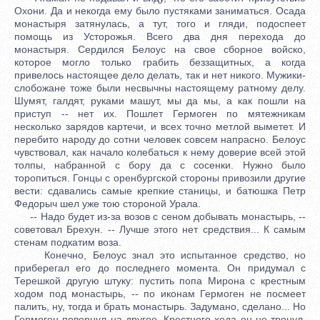
Охони. Да и некогда ему было пустяками заниматься. Осада
монастыря затянулась, а тут, того и гляди, подоспеет
помощь из Усторожья. Всего два дня перехода до
монастыря. Сердился Белоус на свое сборное войско,
которое могло только грабить беззащитных, а когда
привелось настоящее дело делать, так и нет никого. Мужики-
слобожане тоже были несвычны настоящему ратному делу.
Шумят, галдят, руками машут, мы да мы, а как пошли на
приступ -- нет их. Пошлет Гермоген по мятежникам
несколько зарядов картечи, и всех точно метлой выметет. И
перебито народу до сотни человек совсем напрасно. Белоус
чувствовал, как начало колебаться к нему доверие всей этой
толпы, набранной с бору да с сосенки. Нужно было
торопиться. Гонцы с оренбургской стороны привозили другие
вести: сдавались самые крепкие станицы, и батюшка Петр
Федорыч шел уже тою стороной Урала.
-- Надо будет из-за возов с сеном добывать монастырь, --
советовал Брехун. -- Лучше этого нет средствия... К самым
стенам подкатим воза.
Конечно, Белоус знал это испытанное средство, но
приберегал его до последнего момента. Он придумал с
Терешкой другую штуку: пустить попа Мирона с крестным
ходом под монастырь, -- по иконам Гермоген не посмеет
палить, ну, тогда и брать монастырь. Задумано, сделано... Но
Гермоген повернул на другое. Крестного хода он не тронул,