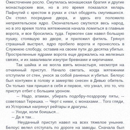
Ожесточение росло. Смутилась монашеская братия и другие
монастырские вои, но в это время показался келарь
Пафнутий с крестом в руках и стал ободрять смутившихся.
Он стоял посредине двора, и здесь его положило
неприятельское ядро. Окончательно смутился весь народ,
но в это время толпа мятежников начала ломиться в главные
ворота, и все бросились туда. Гермоген сам навел большую
пушку, стоявшую во дворе, и приложил фитиль. Грянул
страшный выстрел, ядро пробило ворота и пронеслось в
Служнюю слободу, оставив на своем пути до десятка убитых.
Простреленные ядрами ворота еще держались на железных
связях, и их заваливали изнутри бревнами и кирпичами.
Так шайка и не могла взять монастыря, несмотря на
отчаянный приступ. Начало светать, когда мятежники
отступили от стен, унося за собой раненых и убитых. Белоус
был контужен в голову и замертво снесен в Дивью обитель.
Он только там пришел в себя и первое, что узнал, это то, что
приступ отбит с большим уроном.
-- Надо, атаман, убирать подобру-поздорову пяты, --
советовал Терешка. -- Черт с ними, с монахами... Того гляди,
из Усторожья нагрянут рейтары и драгуны.
-- Уходи, коли боишься...
-- Да я так...
Неудачный приступ навел на всех тяжелое уныние.
Белоус велел отступать по дороге на заводы. Сначала был