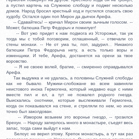
а пустил картечь на Служнюю слободу и поджег несколько
домов. Народ бросил крестный ход и пустился спасать свою
худобу. Остался один поп Мирон да дьячок Арефа.
-- Сдавайтесь! -- кричал Мирон своим зычным голосом. --
Может, батюшка Петр Федорыч и помилует!
-- Вот ужо придет к нам подмога из Усторожья, так уж
тогда мы с тобой поговорим, оглашенный, -- отвечали со
стены монахи. -- Не от ума ты, поп, задурил... Никакого
батюшки Петра Федорыча нету, а есть только воры и
изменщики. И тебе, Арефа, достанется на орехи за твое
воровство.
-- Я не своею волей, братие, -- смиренно оправдывался
Арефа.
Так выдумка и не удалась, а половины Служней слободы
как не бывало. Мужики-слобожане во всем завиняли
неистового инока Гермогена, который недавно еще с ними
вместе пил и ел, а тут не пожалел родного гнезда.
Выискались охотники, которые выслеживали Гермогена,
когда он показывался на стене, и стреляли по нем, но инок
точно был заколдован.
-- Измором возьмем это воронье гнездо, -- грозился
Брехун. -- Народу заперлось много в монастыре, съедят весь
запас, тогда сами выйдут к нам.
Белоус не верил этому. Крепок монастырь, а тут как раз