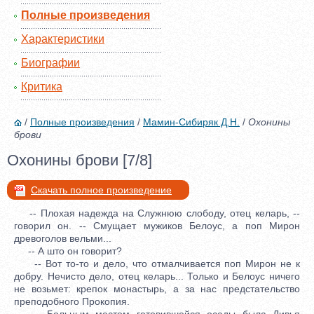
Полные произведения
Характеристики
Биографии
Критика
/
Полные произведения
/
Мамин-Сибиряк Д.Н.
/
Охонины
брови
Охонины брови [7/8]
Скачать полное произведение
-- Плохая надежда на Служнюю слободу, отец келарь, --
говорил он. -- Смущает мужиков Белоус, а поп Мирон
древоголов вельми...
-- А што он говорит?
-- Вот то-то и дело, что отмалчивается поп Мирон не к
добру. Нечисто дело, отец келарь... Только и Белоус ничего
не возьмет: крепок монастырь, а за нас предстательство
преподобного Прокопия.
Больным местом готовившейся осады была Дивья