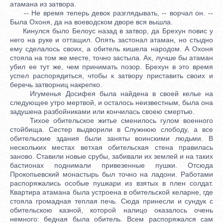
атамана из затвора.
-- Не время теперь девок разглядывать, -- ворчал он. --
Была Охоня, да на воеводском дворе вся вышла.
Кинулся было Белоус назад в затвор, да Брехун повис у
него на руке и оттащил. Опять застонал атаман, но стыдно
ему сделалось своих, а обитель кишела народом. А Охоня
стояла на том же месте, точно застыла. Ах, лучше бы атаман
убил ее тут же, чем принимать позор. Брехун в это время
успел распорядиться, чтобы к затвору приставить своих и
беречь затворниц накрепко.
Игуменья Досифея была найдена в своей келье на
следующее утро мертвой, и осталось неизвестным, была она
задушена разбойниками или кончилась своею смертью.
Тихое обительское житье сменилось гулом военного
стойбища. Сестер выдворили в Служнюю слободу, а все
обительские здания были заняты воинскими людьми. В
нескольких местах ветхая обительская стена правилась
заново. Ставили новые срубы, забивали их землей и на таких
бастионах поднимали привезенные пушки. Отсюда
Прокопьевский монастырь был точно на ладони. Работами
распоряжались особые пушкари из взятых в плен солдат.
Квартира атамана была устроена в обительской келарне, где
стояла громадная теплая печь. Сюда принесли и сундук с
обительскою казной, которой налицо оказалось очень
немного: бедная была обитель. Всем распоряжался сам