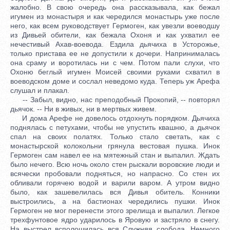
жалобно. В свою очередь она рассказывала, как бежал
игумен из монастыря и как чередился монастырь уже после
него, как всем руководствует Гермоген, как увезли воеводшу
из Дивьей обители, как бежала Охоня и как ухватил ее
нечестивый Ахав-воевода. Ездила дьячиха в Усторожье,
только пристава ее не допустили к дочери. Напринималась
она сраму и воротилась ни с чем. Потом пали слухи, что
Охоню беглый игумен Моисей своими руками схватил в
воеводском доме и сослал неведомо куда. Теперь уж Арефа
слушал и плакал.
-- Забыл, видно, нас преподобный Прокопий, -- повторял
дьячок. -- Ни в живых, ни в мертвых живем.
И дома Арефе не довелось отдохнуть порядком. Дьячиха
поднялась с петухами, чтобы не упустить квашню, а дьячок
спал на своих полатях. Только стало светать, как с
монастырской колокольни грянула вестовая пушка. Инок
Гермоген сам навел ее на мятежный стан и выпалил. Ждать
было нечего. Всю ночь около стен рыскали воровские люди и
всячески пробовали подняться, но напрасно. Со стен их
обливали горячею водой и варили варом. А утром видно
было, как зашевелилась вся Дивья обитель. Конники
выстроились, а на бастионах чередились пушки. Инок
Гермоген не мог перенести этого зрелища и выпалил. Легкое
трехфунтовое ядро ударилось в Яровую и застряло в снегу.
На выстрел всполошилась вся Служняя слобода. Немного