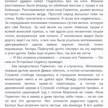
колокол ударил набат. Поднялись все на ноги. Монахи
расставлены были вперед по убойным местам у пушек и на
бойницах. Распоряжался всем инок Гермоген, рыжие волосы
которого мелькали везде. Простой народ высыпал тоже на
стены. Бабы причитали и плакали. А гроза все надвигалась...
За передовыми конниками показалась густая ватага, которую
вел сам Белоус. За ней везли на санях тяжелые пушки и
всякий воинский припас, а там вдали шла несметная пешая
толпа, вооруженная чем попало. С колокольни видно было
дорогу верст на пять, и вся она была усыпана мятежниками,
двигавшимися одною живою черною лентой, точно
муравьище. Келарь Пафнутий долго смотрел на эту картину
и упал духом. Кабы еще игумен был, так все же легче.
-- И без игумена управимся, -- утешал его Гермоген. -- Он
нам из Усторожья подмогу приведет.
Как предполагал Гермоген, так и случилось. Мятежники
первым делом заняли Дивью обитель, а потом остановились.
Служняя слобода находилась в страшном волнении, но к
монастырю никто и не думал идти. Между слобожанами и
атаманом велись какие-то переговоры, а потом на
деревянной церкви в Служней слободе раздался трезвон, и
показался церковный ход с попом Мироном во главе. Инок
Гермоген так и замер и даже протер себе глаза -- не во сне
ли все это делается. Нет, колокола радостно гудели, и
Белоус был встречен честь честью, как воевода. К его шайке