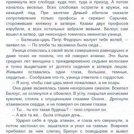
примкнула вся слобода: куда поп, туда и приход. А потом
началось веселье. Всех слобожан остригли в кружок, на
казацкий лад. При занятии Дивьей обители оказали
сопротивление только профосы и сержант Сарычев,
сторожившие княжиху в затворе. Казаки двух профосов
изрубили, а всех остальных забрали живьем. Белоус сам
вошел в затвор, где неисходно томилась именитая узница.
-- Батюшка-царь Петр Федорыч жалует тебя волей, --
заявил он. -- По злобе ты засажена была сюда...
Узница отнеслась к своей воле совершенно равнодушно и
даже точно не поняла, что ей говорил атаман. Это была
средних лет женщина с преждевременно седыми волосами
и точно выцветшим от долгого сидения в затворе лицом.
Живыми оставались одни глаза, большие, темные,
сердитые... Сообразив что-то, узница ответила с гордостью:
-- Я хочу, чтобы сам царь меня пожаловал, а не псарь.
Она даже засмеялась таким нехорошим смехом. Вскипел
Белоус, но оглянулся и обомлел. В углу, покрытая иноческим
куколем, стояла с опущенными глазами Охоня... Дрогнуло
атаманское сердце, и не поверил он своим глазам.
-- Ты... ты кто такая будешь? -- тихо спросил он.
-- А все та же... была отецкая дочь...
Ударил себя в грудь атаман, и глаза его сверкнули, а
потом застонал он, зашатался и упал на скамью. Вовремя
прибежал за ним слепец Брехун с поводырем и вывел