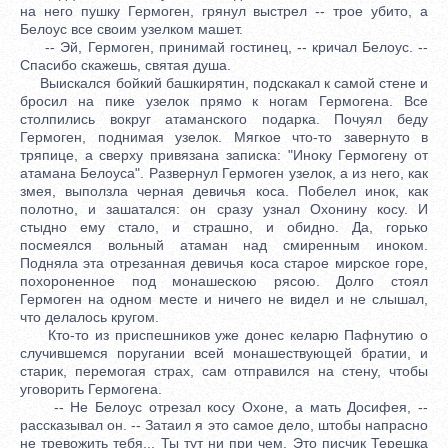
на него пушку Гермоген, грянул выстрел -- трое убито, а
Белоус все своим узелком машет.
-- Эй, Гермоген, принимай гостинец, -- кричал Белоус. --
Спасибо скажешь, святая душа.
Выискался бойкий башкирятин, подскакал к самой стене и
бросил на пике узелок прямо к ногам Гермогена. Все
столпились вокруг атаманского подарка. Почуял беду
Гермоген, поднимая узелок. Мягкое что-то завернуто в
тряпице, а сверху привязана записка: "Иноку Гермогену от
атамана Белоуса". Развернул Гермоген узелок, а из него, как
змея, выползла черная девичья коса. Побелел инок, как
полотно, и зашатался: он сразу узнал Охонину косу. И
стыдно ему стало, и страшно, и обидно. Да, горько
посмеялся вольный атаман над смиренным иноком.
Подняла эта отрезанная девичья коса старое мирское горе,
похороненное под монашескою рясою. Долго стоял
Гермоген на одном месте и ничего не видел и не слышал,
что делалось кругом.
Кто-то из приспешников уже донес келарю Пафнутию о
случившемся поругании всей монашествующей братии, и
старик, перемогая страх, сам отправился на стену, чтобы
уговорить Гермогена.
-- Не Белоус отрезал косу Охоне, а мать Досифея, --
рассказывал он. -- Затаил я это самое дело, штобы напрасно
не тревожить тебя... Ты тут ни при чем. Это писчик Терешка