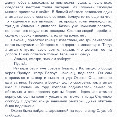
двинут обоз с запасами, за ним везли пушки, а после всех
следовала пестрая толпа пехарей. Из Служней слободы
многие пристали к шайке. В Дивьей обители оставался один
атаман со своею казачьею сотнею. Белоус точно еще на что-
то надеялся и все выжидал. Так прошло томительно-долгих
три дня. Атаман не двигался. Казаки уже начинали роптать,
попрекая его неудачным походом. Сколько людей перебито,
сколько пороху изведено, а толку на волос нет.
Наконец, прилетел гонец с известием, что три рейтарских
полка выступили из Усторожья по дороге к монастырю. Тогда
атаман отпустил свою сотню, сказав, что догонит ее на
дороге. С ним остались только Терешка и Брехун.
-- Атаман, смотри, живьем заберут...
-- Пусть!..
Рейтары были уже совсем близко, у Калмыцкого брода
через Яровую, когда Белоус, наконец, поднялся. Он сам
отправился в затвор и вывел оттуда Охоню. Она покорно
шла за ним. Терешка и Брехун долго смотрели, как атаман
шел с Охоней на гору, которая поднималась сейчас за
обителью и вся поросла густым бором. Через час атаман
вернулся, сел на коня и уехал в тот момент, когда Служнюю
слободу с другого конца занимали рейтары. Дивья обитель
была подожжена.
Охоня была найдена зарезанной на горе, в виду Служней
слободы.