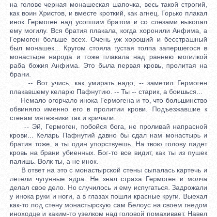
на голове черная монашеская шапочка, весь такой строгий,
как воин Христов, и вместе кроткий, как агнец. Горько плакал
инок Гермоген над усопшим братом и со слезами выкопал
ему могилу. Вся братия плакала, когда хоронили Анфима, а
Гермоген больше всех. Очень уж хороший и бесстрашный
был монашек... Кругом стояла густая толпа запершегося в
монастыре народа и тоже плакала над раннею могилкой
раба божия Анфима. Это была первая кровь, пролитая на
брани.
-- Вот учись, как умирать надо, -- заметил Гермоген
плакавшему келарю Пафнутию. -- Ты -- старик, а боишься...
Немало огорчало инока Гермогена и то, что большинство
обвиняло именно его в пролитии крови. Подъезжавшие к
стенам мятежники так и кричали:
-- Эй, Гермоген, побойся бога, не проливай напрасной
крови... Келарь Пафнутий давно бы сдал нам монастырь и
братия тоже, а ты один упорствуешь. На твою голову падет
кровь на брани убиенных. Бог-то все видит, как ты из пушек
палишь. Волк ты, а не инок.
В ответ на это с монастырской стены сыпалась картечь и
летели чугунные ядра. Не знал страха Гермоген и молча
делал свое дело. Но случилось и ему испугаться. Задрожали
у инока руки и ноги, а в глазах пошли красные круги. Выехал
как-то под стену монастырскую сам Белоус на своем гнедом
иноходце и каким-то узелком над головой помахивает. Навел