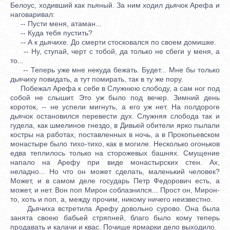
Белоус, ходивший как пьяный. За ним ходил дьячок Арефа и
наговаривал:
-- Пусти меня, атаман...
-- Куда тебя пустить?
-- А к дьячихе. До смерти стосковался по своем домишке.
-- Ну, ступай, черт с тобой, да только не сбеги у меня, а
то...
-- Теперь уже мне некуда бежать. Будет... Мне бы только
дьячиху повидать, а тут помирать, так в ту же пору.
Побежал Арефа к себе в Служнюю слободу, а сам ног под
собой не слышит. Это уж было под вечер. Зимний день
короток, -- не успели мигнуть, а его уж нет. На полдороге
дьячок остановился перевести дух. Служняя слобода так и
гудела, как шмелиное гнездо, в Дивьей обители ярко пылали
костры на работах, поставленных в ночь, а в Прокопьевском
монастыре было тихо-тихо, как в могиле. Несколько огоньков
едва теплилось только на сторожевых башнях. Смущение
напало на Арефу при виде монастырских стен. Ах,
неладно... Но что он может сделать, маленький человек?
Может, и в самом деле государь Петр Федорович есть, а
может, и нет. Вон поп Мирон соблазнился... Прост он, Мирон-
то, хоть и поп, а, между прочим, никому ничего неизвестно.
Дьячиха встретила Арефу довольно сурово. Она была
занята своею бабьей стряпней, благо было кому теперь
продавать и калачи и квас. Почище ярмарки дело выходило.