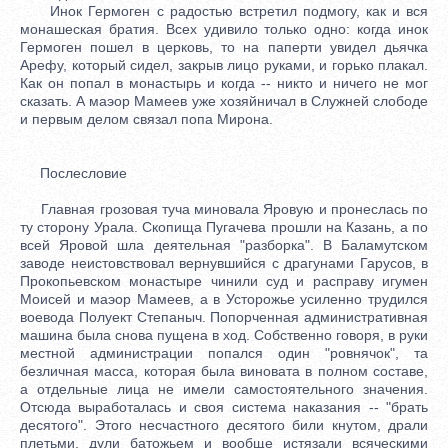
Инок Гермоген с радостью встретил подмогу, как и вся
монашеская братия. Всех удивило только одно: когда инок
Гермоген пошел в церковь, то на паперти увидел дьячка
Арефу, который сидел, закрыв лицо руками, и горько плакал.
Как он попал в монастырь и когда -- никто и ничего не мог
сказать. А маэор Мамеев уже хозяйничал в Служней слободе
и первым делом связал попа Мирона.
Послесловие
Главная грозовая туча миновала Яровую и пронеслась по
ту сторону Урала. Скопища Пугачева прошли на Казань, а по
всей Яровой шла деятельная "разборка". В Баламутском
заводе неистовствовал вернувшийся с драгунами Гарусов, в
Прокопьевском монастыре чинили суд и расправу игумен
Моисей и маэор Мамеев, а в Усторожье усиленно трудился
воевода Полуект Степаныч. Попорченная административная
машина была снова пущена в ход. Собственно говоря, в руки
местной администрации попался один "ровнячок", та
безличная масса, которая была виновата в полном составе,
а отдельные лица не имели самостоятельного значения.
Отсюда выработалась и своя система наказания -- "брать
десятого". Этого несчастного десятого били кнутом, драли
плетьми, дули батожьем и вообще истязали всяческими