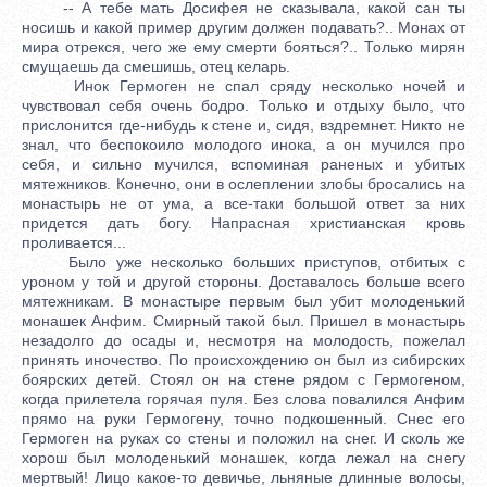
-- А тебе мать Досифея не сказывала, какой сан ты
носишь и какой пример другим должен подавать?.. Монах от
мира отрекся, чего же ему смерти бояться?.. Только мирян
смущаешь да смешишь, отец келарь.
Инок Гермоген не спал сряду несколько ночей и
чувствовал себя очень бодро. Только и отдыху было, что
прислонится где-нибудь к стене и, сидя, вздремнет. Никто не
знал, что беспокоило молодого инока, а он мучился про
себя, и сильно мучился, вспоминая раненых и убитых
мятежников. Конечно, они в ослеплении злобы бросались на
монастырь не от ума, а все-таки большой ответ за них
придется дать богу. Напрасная христианская кровь
проливается...
Было уже несколько больших приступов, отбитых с
уроном у той и другой стороны. Доставалось больше всего
мятежникам. В монастыре первым был убит молоденький
монашек Анфим. Смирный такой был. Пришел в монастырь
незадолго до осады и, несмотря на молодость, пожелал
принять иночество. По происхождению он был из сибирских
боярских детей. Стоял он на стене рядом с Гермогеном,
когда прилетела горячая пуля. Без слова повалился Анфим
прямо на руки Гермогену, точно подкошенный. Снес его
Гермоген на руках со стены и положил на снег. И сколь же
хорош был молоденький монашек, когда лежал на снегу
мертвый! Лицо какое-то девичье, льняные длинные волосы,