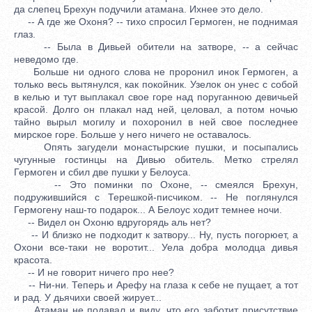
да слепец Брехун подучили атамана. Ихнее это дело.
-- А где же Охоня? -- тихо спросил Гермоген, не поднимая
глаз.
-- Была в Дивьей обители на затворе, -- а сейчас
неведомо где.
Больше ни одного слова не проронил инок Гермоген, а
только весь вытянулся, как покойник. Узелок он унес с собой
в келью и тут выплакал свое горе над поруганною девичьей
красой. Долго он плакал над ней, целовал, а потом ночью
тайно вырыл могилу и похоронил в ней свое последнее
мирское горе. Больше у него ничего не оставалось.
Опять загудели монастырские пушки, и посыпались
чугунные гостинцы на Дивью обитель. Метко стрелял
Гермоген и сбил две пушки у Белоуса.
-- Это поминки по Охоне, -- смеялся Брехун,
подружившийся с Терешкой-писчиком. -- Не поглянулся
Гермогену наш-то подарок... А Белоус ходит темнее ночи.
-- Видел он Охоню вдругорядь аль нет?
-- И близко не подходит к затвору... Ну, пусть погорюет, а
Охони все-таки не воротит... Уела добра молодца дивья
красота.
-- И не говорит ничего про нее?
-- Ни-ни. Теперь и Арефу на глаза к себе не пущает, а тот
и рад. У дьячихи своей жирует...
Атаман не подавал и виду, что его заботит присутствие