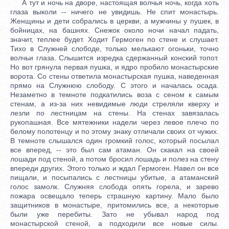
А тут и ночь на дворе, настоящая волчья ночь, когда хоть
глаза выколи -- ничего не увидишь. Не спит монастырь.
Женщины и дети собрались в церкви, а мужчины у пушек, в
бойницах, на башнях. Снежок около ночи начал падать,
значит, теплее будет. Ходит Гермоген по стене и слушает.
Тихо в Служней слободе, только мелькают огоньки, точно
волчьи глаза. Слышится изредка сдержанный конский топот.
Но вот грянула первая пушка, и ядро пробило монастырские
ворота. Со стены ответила монастырская пушка, наведенная
прямо на Служнюю слободу. С этого и началась осада.
Незаметно в темноте подкатились воза с сеном к самым
стенам, а из-за них невидимые люди стреляли кверху и
лезли по лестницам на стены. На стенах завязалась
рукопашная. Все мятежники надели через левое плечо по
белому полотенцу и по этому знаку отличали своих от чужих.
В темноте слышался один громкий голос, который посылал
все вперед, -- это был сам атаман. Он скакал на своей
лошади под стеной, а потом бросил лошадь и полез на стену
впереди других. Этого только и ждал Гермоген. Навел он все
пищали, и посыпались с лестницы убитые, а атаманский
голос замолк. Служняя слобода опять горела, и зарево
пожара освещало теперь страшную картину. Мало было
защитников в монастыре, притомились все, а некоторые
были уже перебиты. Зато не убывал народ под
монастырской стеной, а подходили все новые силы.