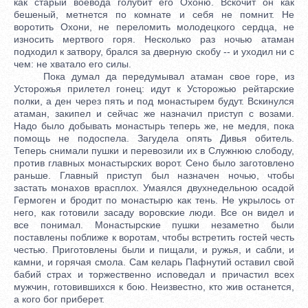
как старый воевода голубит его Охоню. Вскочит он как
бешеный, метнется по комнате и себя не помнит. Не
воротить Охони, не переломить молодецкого сердца, не
износить мертвого горя. Несколько раз ночью атаман
подходил к затвору, брался за дверную скобу -- и уходил ни с
чем: не хватало его силы.
Пока думал да передумывал атаман свое горе, из
Усторожья прилетел гонец: идут к Усторожью рейтарские
полки, а ден через пять и под монастырем будут. Вскинулся
атаман, закипел и сейчас же назначил приступ с возами.
Надо было добывать монастырь теперь же, не медля, пока
помощь не подоспела. Загудела опять Дивья обитель.
Теперь снимали пушки и перевозили их в Служнюю слободу,
против главных монастырских ворот. Сено было заготовлено
раньше. Главный приступ был назначен ночью, чтобы
застать монахов врасплох. Умаялся двухнедельною осадой
Гермоген и бродит по монастырю как тень. Не укрылось от
него, как готовили засаду воровские люди. Все он видел и
все понимал. Монастырские пушки незаметно были
поставлены поближе к воротам, чтобы встретить гостей честь
честью. Приготовлены были и пищали, и ружья, и сабли, и
камни, и горячая смола. Сам келарь Пафнутий оставил свой
бабий страх и торжественно исповедал и причастил всех
мужчин, готовившихся к бою. Неизвестно, кто жив останется,
а кого бог приберет.