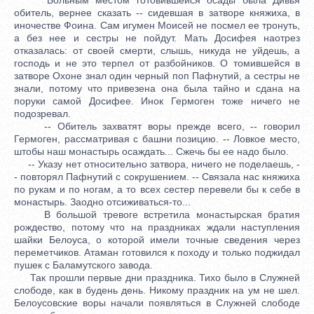
обитель, вернее сказать -- сидевшая в затворе княжиха, в
иночестве Фоина. Сам игумен Моисей не посмел ее тронуть,
а без нее и сестры не пойдут. Мать Досифея наотрез
отказалась: от своей смерти, слышь, никуда не уйдешь, а
господь и не это терпел от разбойников. О томившейся в
затворе Охоне знал один черный поп Пафнутий, а сестры не
знали, потому что привезена она была тайно и сдана на
поруки самой Досифее. Инок Гермоген тоже ничего не
подозревал.
-- Обитель захватят воры прежде всего, -- говорил
Гермоген, рассматривая с башни позицию. -- Ловкое место,
штобы наш монастырь осаждать... Сжечь бы ее надо было.
-- Указу нет относительно затвора, ничего не поделаешь, -
- повторял Пафнутий с сокрушением. -- Связала нас княжиха
по рукам и по ногам, а то всех сестер перевели бы к себе в
монастырь. Заодно отсиживаться-то...
В большой тревоге встретила монастырская братия
рождество, потому что на праздниках ждали наступления
шайки Белоуса, о которой имели точные сведения через
переметчиков. Атаман готовился к походу и только поджидал
пушек с Баламутского завода.
Так прошли первые дни праздника. Тихо было в Служней
слободе, как в будень день. Никому праздник на ум не шел.
Белоусовские воры начали появляться в Служней слободе