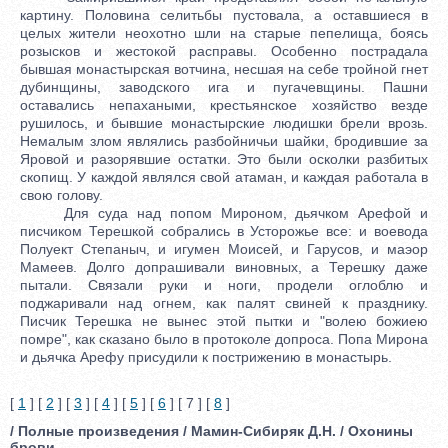
картину. Половина селитьбы пустовала, а оставшиеся в
целых жители неохотно шли на старые пепелища, боясь
розысков и жестокой расправы. Особенно пострадала
бывшая монастырская вотчина, несшая на себе тройной гнет
дубинщины, заводского ига и пугачевщины. Пашни
оставались непахаными, крестьянское хозяйство везде
рушилось, и бывшие монастырские людишки брели врозь.
Немалым злом являлись разбойничьи шайки, бродившие за
Яровой и разорявшие остатки. Это были осколки разбитых
скопищ. У каждой являлся свой атаман, и каждая работала в
свою голову.
Для суда над попом Мироном, дьячком Арефой и
писчиком Терешкой собрались в Усторожье все: и воевода
Полуект Степаныч, и игумен Моисей, и Гарусов, и маэор
Мамеев. Долго допрашивали виновных, а Терешку даже
пытали. Связали руки и ноги, продели оглоблю и
поджаривали над огнем, как палят свиней к празднику.
Писчик Терешка не вынес этой пытки и "волею божиею
помре", как сказано было в протоколе допроса. Попа Мирона
и дьячка Арефу присудили к пострижению в монастырь.
[
1
] [
2
] [
3
] [
4
] [
5
] [
6
] [ 7 ] [
8
]
/ Полные произведения / Мамин-Сибиряк Д.Н. / Охонины
брови