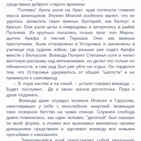
средствами доброго старого времени.
"Головка" бунта ушла на Урал, куда потянула главная
масса зачинщиков. Игумен Моисей особенно жалел, что не
удалось захватить таких важных бунтарей, как Белоус и
Брехун. Они ушли целы и невредимы и затерялись в шайке
Пугачева. Из крупных попались только трое: поп Мирон,
дьячок Арефа и писчик Терешка. Они, как важные
преступники, были отправлены в Усторожье и заключены в
узилище под судною избою, где раньше уже сидел Арефа
вместе с Белоусом. Воевода Полуект Степаныч хотя и чинил
жестокую расправу над мятежниками, но делал это только по
обязанности, а сам рад был уже уйти на отдых. Он гордился
тем, что Усторожье удержалось от общей "шатости" и не
примкнуло к самозванцу.
-- Э, пора костям и на покой, -- устало говорил воевода. --
Будет, послужил... Да и своих грехов достаточна. Пора о
душе подумать...
Воевода даже осуждал игумена Моисея и Гарусова,
неистовавших у себя с неослабною энергией, возмещая
свое позорное бегство на чужих спинах. Служняя слобода
давно повинилась, как один человек, "десятый" был наказан
по всей форме, а игумен все выискивал виноватых своими
домашними средствами и одолевал воеводу все новыми
просьбами о наказаниях.
Замирившийся край представлял собой печальную