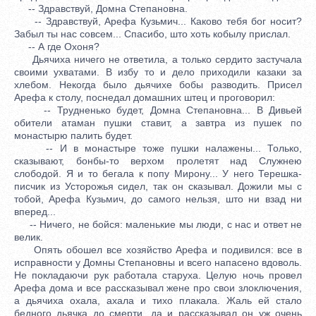
-- Здравствуй, Домна Степановна.
-- Здравствуй, Арефа Кузьмич... Каково тебя бог носит?
Забыл ты нас совсем... Спасибо, што хоть кобылу прислал.
-- А где Охоня?
Дьячиха ничего не ответила, а только сердито застучала
своими ухватами. В избу то и дело приходили казаки за
хлебом. Некогда было дьячихе бобы разводить. Присел
Арефа к столу, поснедал домашних штец и проговорил:
-- Трудненько будет, Домна Степановна... В Дивьей
обители атаман пушки ставит, а завтра из пушек по
монастырю палить будет.
-- И в монастыре тоже пушки налажены... Только,
сказывают, бонбы-то верхом пролетят над Служнею
слободой. Я и то бегала к попу Мирону... У него Терешка-
писчик из Усторожья сидел, так он сказывал. Дожили мы с
тобой, Арефа Кузьмич, до самого нельзя, што ни взад ни
вперед...
-- Ничего, не бойся: маленькие мы люди, с нас и ответ не
велик.
Опять обошел все хозяйство Арефа и подивился: все в
исправности у Домны Степановны и всего напасено вдоволь.
Не покладаючи рук работала старуха. Целую ночь провел
Арефа дома и все рассказывал жене про свои злоключения,
а дьячиха охала, ахала и тихо плакала. Жаль ей стало
бедного дьячка до смерти, да и рассказывал он уж очень