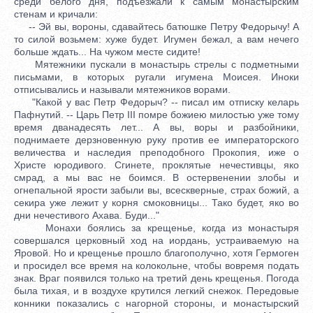
среди белого дня, подъезжали к самым монастырским
стенам и кричали:
-- Эй вы, вороны, сдавайтесь батюшке Петру Федорычу! А
то силой возьмем: хуже будет. Игумен бежал, а вам нечего
больше ждать... На чужом месте сидите!
Мятежники пускали в монастырь стрелы с подметными
письмами, в которых ругали игумена Моисея. Иноки
отписывались и называли мятежников ворами.
"Какой у вас Петр Федорыч? -- писал им отписку келарь
Пафнутий. -- Царь Петр III помре божиею милостью уже тому
время дванадесять лет... А вы, воры и разбойники,
поднимаете дерзновенную руку против ее императорского
величества и наследия преподобного Прокопия, иже о
Христе юродивого. Сгинете, проклятые нечестивцы, яко
смрад, а мы вас не боимся. В остервенении злобы и
огнепальной ярости забыли вы, всескверные, страх божий, а
секира уже лежит у корня смоковницы... Тако будет, яко во
дни нечестивого Ахава. Буди..."
Монахи боялись за крещенье, когда из монастыря
совершался церковный ход на иордань, устраиваемую на
Яровой. Но и крещенье прошло благополучно, хотя Гермоген
и просидел все время на колокольне, чтобы вовремя подать
знак. Враг появился только на третий день крещенья. Погода
была тихая, и в воздухе крутился легкий снежок. Передовые
конники показались с нагорной стороны, и монастырский