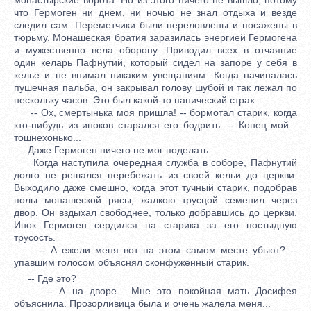
что Гермоген ни днем, ни ночью не знал отдыха и везде
следил сам. Переметчики были переловлены и посажены в
тюрьму. Монашеская братия заразилась энергией Гермогена
и мужественно вела оборону. Приводил всех в отчаяние
один келарь Пафнутий, который сидел на запоре у себя в
келье и не внимал никаким увещаниям. Когда начиналась
пушечная пальба, он закрывал голову шубой и так лежал по
нескольку часов. Это был какой-то панический страх.
-- Ох, смертынька моя пришла! -- бормотал старик, когда
кто-нибудь из иноков старался его бодрить. -- Конец мой...
тошнехонько...
Даже Гермоген ничего не мог поделать.
Когда наступила очередная служба в соборе, Пафнутий
долго не решался перебежать из своей кельи до церкви.
Выходило даже смешно, когда этот тучный старик, подобрав
полы монашеской рясы, жалкою трусцой семенил через
двор. Он вздыхал свободнее, только добравшись до церкви.
Инок Гермоген сердился на старика за его постыдную
трусость.
-- А ежели меня вот на этом самом месте убьют? --
упавшим голосом объяснял сконфуженный старик.
-- Где это?
-- А на дворе... Мне это покойная мать Досифея
объяснила. Прозорливица была и очень жалела меня...