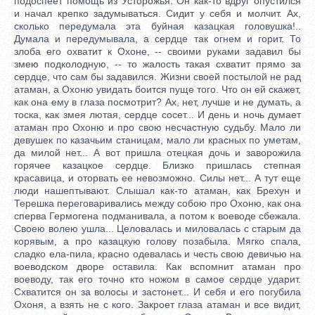
подоспеет помощь из Усторожья. Он как-то вдруг опустился
и начал крепко задумываться. Сидит у себя и молчит. Ах,
сколько передумала эта буйная казацкая головушка!..
Думала и передумывала, а сердце так огнем и горит. То
злоба его охватит к Охоне, -- своими руками задавил бы
змею подколодную, -- то жалость такая схватит прямо за
сердце, что сам бы задавился. Жизни своей постылой не рад
атаман, а Охоню увидать боится пуще того. Что он ей скажет,
как она ему в глаза посмотрит? Ах, нет, лучше и не думать, а
тоска, как змея лютая, сердце сосет... И день и ночь думает
атаман про Охоню и про свою несчастную судьбу. Мало ли
девушек по казачьим станицам, мало ли красных по уметам,
да милой нет... А вот пришла отецкая дочь и заворожила
горячее казацкое сердце. Близко пришлась степная
красавица, и оторвать ее невозможно. Силы нет... А тут еще
люди нашептывают. Слышал как-то атаман, как Брехун и
Терешка переговаривались между собою про Охоню, как она
сперва Гермогена подманивала, а потом к воеводе сбежала.
Своею волею ушла... Целовалась и миловалась с старым да
корявым, а про казацкую голову позабыла. Мягко спала,
сладко ела-пила, красно одевалась и честь свою девичью на
воеводском дворе оставила. Как вспомнит атаман про
воеводу, так его точно кто ножом в самое сердце ударит.
Схватится он за волосы и застонет... И себя и его погубила
Охоня, а взять не с кого. Закроет глаза атаман и все видит,