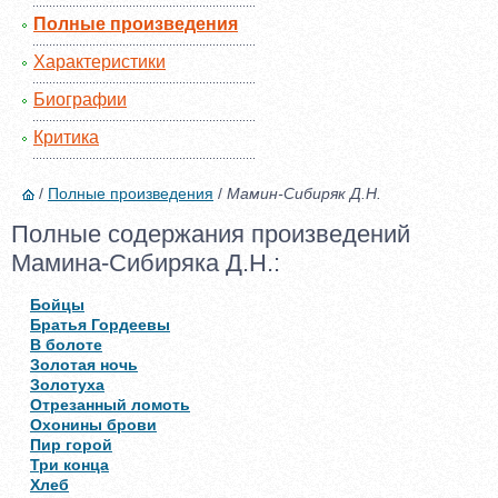
Полные произведения
Характеристики
Биографии
Критика
/
Полные произведения
/
Мамин-Сибиряк Д.Н.
Полные содержания произведений
Мамина-Сибиряка Д.Н.:
Бойцы
Братья Гордеевы
В болоте
Золотая ночь
Золотуха
Отрезанный ломоть
Охонины брови
Пир горой
Три конца
Хлеб